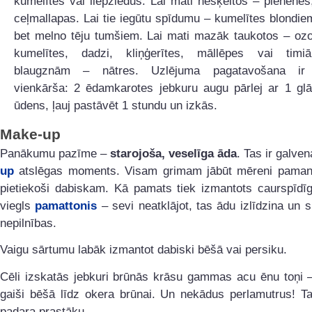
kumelītes vai liepziedus. Lai mati nešķeltos – pienenes,
ceļmallapas. Lai tie iegūtu spīdumu – kumelītes blondi
bet melno tēju tumšiem. Lai mati mazāk taukotos – ozo
kumelītes, dadzi, kliņģerītes, māllēpes vai timi
blaugznām – nātres. Uzlējuma pagatavošana ir
vienkārša: 2 ēdamkarotes jebkuru augu pārlej ar 1 glā
ūdens, ļauj pastāvēt 1 stundu un izkās.
Make-up
Panākumu pazīme –
starojoša, veselīga āda
. Tas ir galve
up
atslēgas moments. Visam grimam jābūt mēreni pam
pietiekoši dabiskam. Kā pamats tiek izmantots caurspīdīgs
viegls
pamattonis
– sevi neatklājot, tas ādu izlīdzina un s
nepilnības.
Vaigu sārtumu labāk izmantot dabiski bēšā vai persiku.
Cēli izskatās jebkuri brūnās krāsu gammas acu ēnu toņi –
gaiši bēšā līdz okera brūnai. Un nekādus perlamutrus! Ta
padara prastāku.