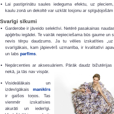
Lai pastiprinātu saules iedeguma efektu, uz pleciem,
kaulu zonā un dekoltē var uzklāt losjonu ar spīguļojošām
Svarīgi sīkumi
Garderobe ir jāveido selektīvi. Netērē pasakainas nau
apģērbu iegādei. Te vairāk nepieciešama būs gaume un sti
nevis tērpu daudzums. Ja tu vēlies izskatīties „uz 
svarīgākais, kam jāpievērš uzmanība, ir kvalitatīvi apa
un labs
parfīms
.
Nepārcenties ar aksesuāriem. Pārāk daudz bižutērijas i
nekā, ja tās nav vispār.
Visideālākais un
izdevīgākais
manikīrs
ir gaišos toņos. Tas
vienmēr izskatīsies
akurāti un iederīgi.