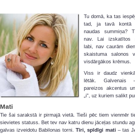
Tu domā, ka tas iespē
tad, ja tavā kontā 
naudas summiņa? 
nav. Lai izskatītos s
labi, nav caurām die
skaistuma salonos va
visdārgākos krēmus.
Viss ir daudz vienk
lētāk. Galvenais 
pareizos akcentus un
„i”, uz kuriem salikt p
Mati
Tie šai sarakstā ir pirmajā vietā. Tieši pēc tiem vienmēr ti
sievietes statuss. Bet tev nav katru dienu jāceļas stundu agr
galvas izveidotu Babilonas torni.
Tīri, spīdīgi mati
– tas JA