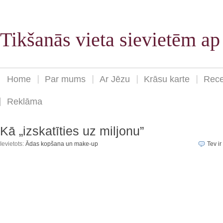
Tikšanās vieta sievietēm a
Home
Par mums
Ar Jēzu
Krāsu karte
Rece
Reklāma
Kā „izskatīties uz miljonu”
Ievietots:
Ādas kopšana un make-up
Tev ir