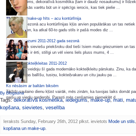
Make-up, grims, dekoratīvā kosmētika (tam ir daudz nosaukumu) ir līdzekl
sievietes rokās varētu būt un ir spēcīgs ierocis, kas tiek pielie ...
2012. gada make-up hīts – acu kontūrlīnija
2012.gada sezonā acu kontūrlīnijas kļūs arvien populārākas un tas netiek 
tikai ar to vien, ka atkal 60-to gadu stils ir pašā modes diz ...
Īsi matu griezumi 2011-2012 gada sezonā
Arvien vairāk sieviešu priekšroku dod tieši īsiem matu griezumiem un ta
brīnums. Tas ir ērti, stilīgi un vēl viens liels pluss mums, 4 ...
Modernas kokteiļkleitas 2011-2012
Šodien es izveidoju šī gada modernāko kokteiļkleitu pārskatu. Zinu, ka 
mums tuvojas ballīšu, tusiņu, kokteiļvakaru un citu jauku pa ...
Ko nēsāsim ar baltām biksēm
Tiklīdz saulaino dienu kļūst vairāk, mēs zinām, ka tuvojas laiks domāt pa
By Blogsdna
gaišu un vieglu garderobi. Parasti mēs cenšamies piemeklēt d ...
Tags:
dekoratīvā kosmētika
,
iedegums
,
make-up
,
mati
,
mat
kopšana
,
sievietes
,
veselība
Ieraksts Sunday, February 26th, 2012 plkst. ievietots
Mode un stils
kopšana un make-up
.