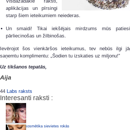
Visdažādākie raksti,
aplikācijas un pīrsingi
starp šiem ieteikumiem neiederas.
Un smaidi! Tikai iekšējais mirdzums mūs patiesi
pārliecinošas un žilbinošas.
Ievērojot šos vienkāršos ieteikumus, tev nebūs ilgi jāg
saņemtu komplimentu: „Šodien tu izskaties uz miljonu!”
Uz tikšanos tepatās,
Aija
44
Labs raksts
Interesanti raksti :
Dekoratīvā kosmētika sievietes rokās