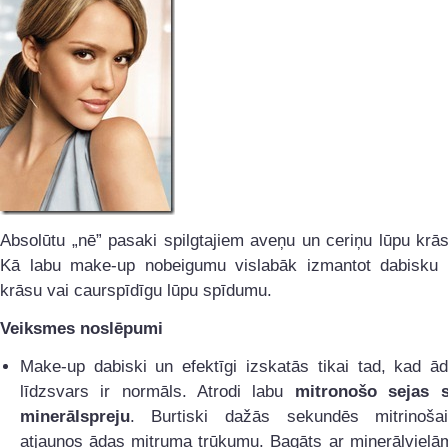
Absolūtu „nē” pasaki spilgtajiem aveņu un ceriņu lūpu krā
Kā labu make-up nobeigumu vislabāk izmantot dabisku 
krāsu vai caurspīdīgu lūpu spīdumu.
Veiksmes noslēpumi
Make-up dabiski un efektīgi izskatās tikai tad, kad ā
līdzsvars ir normāls. Atrodi labu
mitronošo sejas s
minerālspreju
. Burtiski dažās sekundēs mitrinoša
atjaunos ādas mitruma trūkumu. Bagāts ar minerālvielā