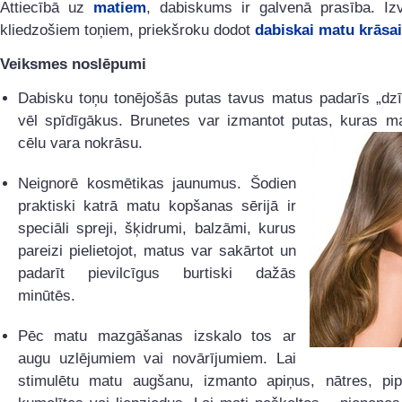
Attiecībā uz
matiem
, dabiskums ir galvenā prasība. Izv
kliedzošiem toņiem, priekšroku dodot
dabiskai matu krāsai
Veiksmes noslēpumi
Dabisku toņu tonējošās putas tavus matus padarīs „dzī
vēl spīdīgākus. Brunetes var izmantot putas, kuras m
cēlu vara nokrāsu.
Neignorē kosmētikas jaunumus. Šodien
praktiski katrā matu kopšanas sērijā ir
speciāli spreji, šķidrumi, balzāmi, kurus
pareizi pielietojot, matus var sakārtot un
padarīt pievilcīgus burtiski dažās
minūtēs.
Pēc matu mazgāšanas izskalo tos ar
augu uzlējumiem vai novārījumiem. Lai
stimulētu matu augšanu, izmanto apiņus, nātres, pip