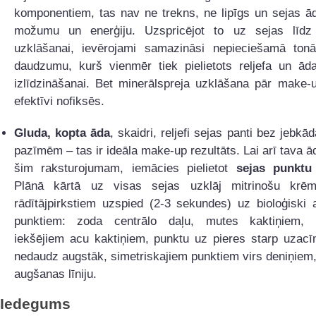
komponentiem, tas nav ne trekns, ne lipīgs un sejas ā
možumu un enerģiju. Uzspricējot to uz sejas līd
uzklāšanai, ievērojami samazināsi nepieciešamā ton
daudzumu, kurš vienmēr tiek pielietots reljefa un ād
izlīdzināšanai. Bet minerālspreja uzklāšana pār make-
efektīvi nofiksēs.
Gluda, kopta āda
, skaidri, reljefi sejas panti bez jebkā
pazīmēm – tas ir ideāla make-up rezultāts. Lai arī tava ād
šim raksturojumam, iemācies pielietot
sejas punkt
Plānā kārtā uz visas sejas uzklāj mitrinošu krē
rādītājpirkstiem uzspied (2-3 sekundes) uz bioloģiski 
punktiem: zoda centrālo daļu, mutes kaktiņiem, 
iekšējiem acu kaktiņiem, punktu uz pieres starp uzacī
nedaudz augstāk, simetriskajiem punktiem virs deniņiem
augšanas līniju.
Iedegums