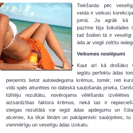
Tiekšanās pēc veselīg
veida ir veikusi korekcija
jomā. Ja agrāk kā 
pazīme bija šokolādes 
tad šodien tā ir veselīgi
āda ar viegli zeltītu iede
Veiksmes noslēpumi
Kaut arī kā drošāko v
iegūtu perfektu ādas toni
pieņemts lietot autoiedeguma krēmus, tomēr, reti kur
vidū spēs atturēties no dabiskā sauļošanās prieka. Cenšo
tūlītēju rezultātu, novērojama vēlēšanās izvēlētie
aizsardzības faktora krēmus, nekā tas ir nepiecie
steigas rezultātā var iegūt ādas apdegumu un čūl
atceries, ka tikai lēnām un pakāpeniski sauļojoties, tu 
vienmērīgu un veselīgu ādas izskatu.