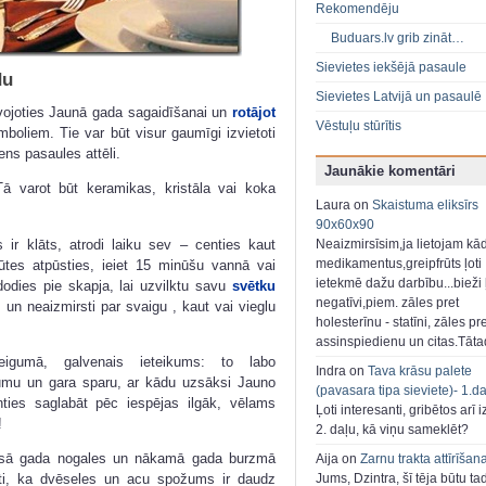
Rekomendēju
Buduars.lv grib zināt…
Sievietes iekšējā pasaule
du
Sievietes Latvijā un pasaulē
avojoties Jaunā gada sagaidīšanai un
rotājot
Vēstuļu stūrītis
mboliem.
Tie var būt visur gaumīgi izvietoti
ns pasaules attēli.
Jaunākie komentāri
Tā varot būt keramikas, kristāla vai koka
Laura on
Skaistuma eliksīrs
90x60x90
 ir klāts, atrodi laiku sev – centies kaut
Neaizmirsīsim,ja lietojam kā
medikamentus,greipfrūts ļoti
ūtes atpūsties, ieiet 15 minūšu vannā vai
ietekmē dažu darbību...bieži ļ
odies pie skapja, lai uzvilktu savu
svētku
negatīvi,piem. zāles pret
, un neaizmirsti par svaigu , kaut vai vieglu
holesterīnu - statīni, zāles pr
assinspiedienu un citas.Tāt
eigumā, galvenais ieteikums: to labo
Indra on
Tava krāsu palete
umu un gara sparu, ar kādu uzsāksi Jauno
(pavasara tipa sieviete)- 1.d
ties saglabāt pēc iespējas ilgāk, vēlams
Ļoti interesanti, gribētos arī i
!
2. daļu, kā viņu sameklēt?
isā gada nogales un nākamā gada burzmā
Aija on
Zarnu trakta attīrīšan
sti, ka dvēseles un acu spožums ir daudz
Jums, Dzintra, šī tēja būtu ta