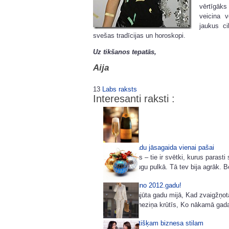
vērtīgāk
veicina 
jaukus ci
svešas tradīcijas un horoskopi.
Uz tikšanos tepatās,
Aija
13
Labs raksts
Interesanti raksti :
Ja Jauno gadu jāsagaida vienai pašai
Jaunais gads – tie ir svētki, kurus parast
vai lielā draugu pulkā. Tā tev bija agrāk. Bet
Laimīgu Jauno 2012.gadu!
Ir dīvaina sajūta gadu mijā, Kad zvaigžņo
prieks, gan neziņa krūtīs, Ko nākamā gada p
85 idejas lietišķam biznesa stilam