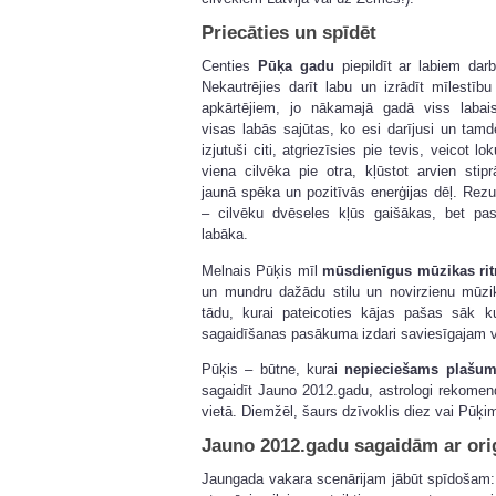
Priecāties un spīdēt
Centies
Pūķa gadu
piepildīt ar labiem dar
Nekautrējies darīt labu un izrādīt mīlestību
apkārtējiem, jo nākamajā gadā viss labai
visas labās sajūtas, ko esi darījusi un tamd
izjutuši citi, atgriezīsies pie tevis, veicot lo
viena cilvēka pie otra, kļūstot arvien stip
jaunā spēka un pozitīvās enerģijas dēļ. Rezu
– cilvēku dvēseles kļūs gaišākas, bet pas
labāka.
Melnais Pūķis mīl
mūsdienīgus mūzikas ri
un mundru dažādu stilu un novirzienu mūzi
tādu, kurai pateicoties kājas pašas sāk 
sagaidīšanas pasākuma izdari saviesīgajam 
Pūķis – būtne, kurai
nepieciešams plašu
sagaidīt Jauno 2012.gadu, astrologi rekomen
vietā. Diemžēl, šaurs dzīvoklis diez vai Pū
Jauno 2012.gadu sagaidām ar or
Jaungada vakara scenārijam jābūt spīdošam: 