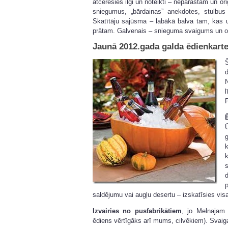
atcerēsies ilgi un noteikti – neparastam un or
sniegumus, „bārdainas” anekdotes, stulbus
Skatītāju sajūsma – labākā balva tam, kas u
prātam. Galvenais – snieguma svaigums un ori
Jaunā 2012.gada galda ēdienkarte 
d
P
k
d
saldējumu vai augļu desertu – izskatīsies visa
Izvairies no pusfabrikātiem
, jo Melnajam 
ēdiens vērtīgāks arī mums, cilvēkiem). Svaigas