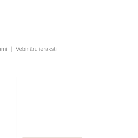
umi
Vebināru ieraksti