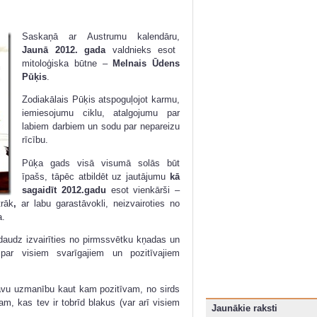
Saskaņā ar Austrumu kalendāru,
Jaunā 2012. gada
valdnieks esot
mitoloģiska būtne –
Melnais Ūdens
Pūķis
.
Zodiakālais Pūķis atspoguļojot karmu,
iemiesojumu ciklu, atalgojumu par
labiem darbiem un sodu par nepareizu
rīcību.
Pūķa gads visā visumā solās būt
īpašs, tāpēc atbildēt uz jautājumu
kā
sagaidīt 2012.gadu
esot vienkārši –
trāk
,
ar labu garastāvokli, neizvairoties no
a.
audz izvairīties no pirmssvētku kņadas un
r visiem svarīgajiem un pozitīvajiem
 savu uzmanību kaut kam pozitīvam, no sirds
am, kas tev ir tobrīd blakus (var arī visiem
Jaunākie raksti