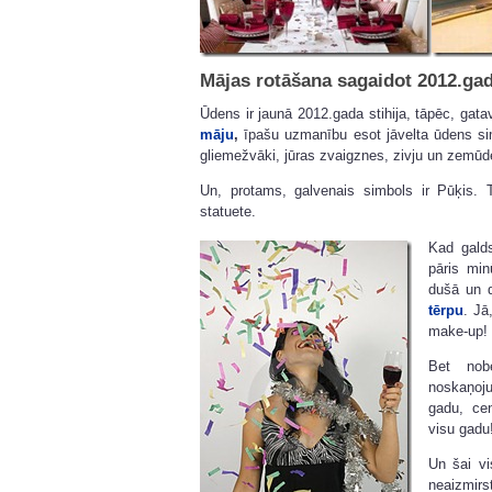
Mājas rotāšana sagaidot 2012.ga
Ūdens ir jaunā 2012.gada stihija, tāpēc, gat
māju
,
īpašu uzmanību esot jāvelta ūdens si
gliemežvāki, jūras zvaigznes, zivju un zemūde
Un, protams, galvenais simbols ir Pūķis. 
statuete.
Kad galds
pāris min
dušā un d
tērpu
. Jā
make-up!
Bet nob
noskaņoj
gadu, cen
visu gadu
Un šai v
neaizmir