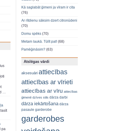
Kā saglabāt ģimeni ja vīram ir cita
(76)
Ar rītdienu sāksim dzert citronūdeni
(70)
Domu spēks
(70)
Metam laukā. Tūlīt pat!
(68)
Pamēģināsim?
(63)
Atslēgas vārdi
dus
attiecības
aksesuāri
oti
attiecības ar vīrieti
et
attiecības ar vīru
attiecības
ad …
dārza darbi
ģimenē
dzīves stils
dārza iekārtošana
dārza
aļa
pasaule
garderobe
zlasīt
garderobes
a
d pa