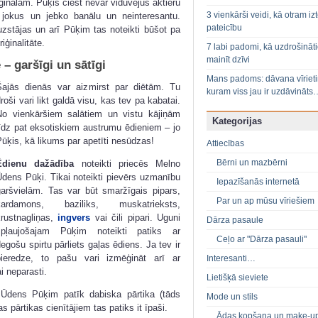
iģinālam. Pūķis ciest nevar viduvējus aktieru
3 vienkārši veidi, kā otram izt
 jokus un jebko banālu un neinteresantu.
pateicību
zstājas un arī Pūķim tas noteikti būšot pa
ģinalitāte.
7 labi padomi, kā uzdrošināt
mainīt dzīvi
– garšīgi un sātīgi
Mans padoms: dāvana vīriet
Šajās dienās var aizmirst par diētām. Tu
kuram viss jau ir uzdāvināts
roši vari likt galdā visu, kas tev pa kabatai.
No vienkāršiem salātiem un vistu kājiņām
Kategorijas
līdz pat eksotiskiem austrumu ēdieniem – jo
ūķis, kā likums par apetīti nesūdzas!
Attiecības
Bērni un mazbērni
Ēdienu dažādība
noteikti priecēs Melno
Ūdens Pūķi. Tikai noteikti pievērs uzmanību
Iepazīšanās internetā
garšvielām. Tas var būt smaržīgais pipars,
Par un ap mūsu vīriešiem
kardamons, baziliks, muskatrieksts,
rustnagliņas,
ingvers
vai čili pipari. Uguni
Dārza pasaule
spļaujošajam Pūķim noteikti patiks ar
Ceļo ar "Dārza pasauli"
egošu spirtu pārliets gaļas ēdiens. Ja tev ir
pieredze, to pašu vari izmēģināt arī ar
Interesanti…
i neparasti.
Lietišķā sieviete
Ūdens Pūķim patīk dabiska pārtika (tāds
Mode un stils
 pārtikas cienītājiem tas patiks it īpaši.
Ādas kopšana un make-u