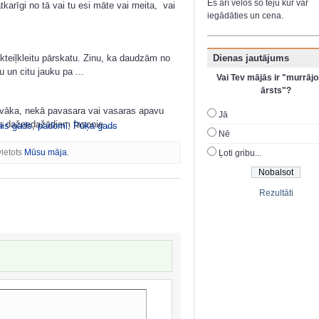
Es arī velos šo tēju kur var
arīgi no tā vai tu esi māte vai meita, vai
iegādāties un cena.
Dienas jautājums
teiļkleitu pārskatu. Zinu, ka daudzām no
 un citu jauku pa ...
Vai Tev mājās ir "murrājo
ārsts"?
vāka, nekā pavasara vai vasaras apavu
Jā
 un dažnedažādiem fasonie ...
ais gads
,
padomi
,
Pūķa gads
Nē
vietots
Mūsu māja
.
Ļoti gribu...
Rezultāti