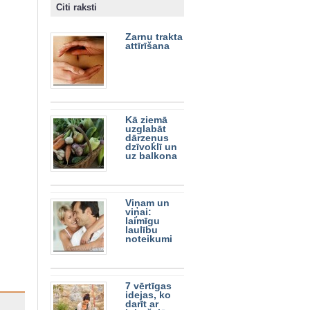
Citi raksti
Zarnu trakta
attīrīšana
Kā ziemā
uzglabāt
dārzeņus
dzīvoklī un
uz balkona
Viņam un
viņai:
laimīgu
laulību
noteikumi
7 vērtīgas
idejas, ko
darīt ar