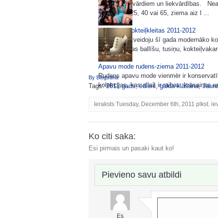
Šoreiz bez vārdiem un liekvārdības. Neatk
tev šobrīd 25, 40 vai 65, ziema aiz l ...
Modernas kokteiļkleitas 2011-2012
Šodien es izveidoju šī gada modernāko kok
mums tuvojas ballīšu, tusiņu, kokteiļvakaru
Apavu mode rudens-ziema 2011-2012
Rudens apavu mode vienmēr ir konservatī
By Blogsdna
kolekcijas, kas allaž ir raibas, krāsainas
Tags:
2012.gads
,
ēdieni
,
galda klāšana
,
Jaun
Ieraksts Tuesday, December 6th, 2011 plkst. ie
Ko citi saka:
Esi pirmais un pasaki kaut ko!
Pievieno savu atbildi
Es