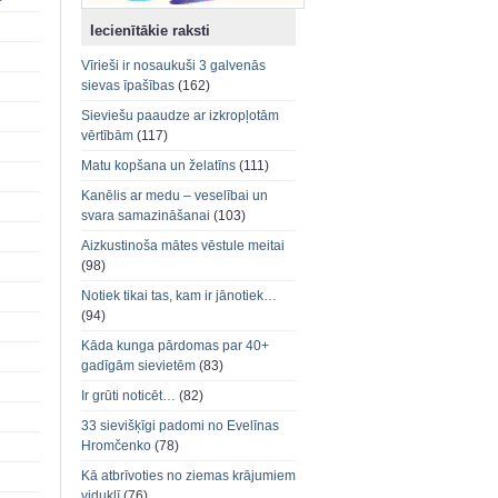
Iecienītākie raksti
Vīrieši ir nosaukuši 3 galvenās
sievas īpašības
(162)
Sieviešu paaudze ar izkropļotām
vērtībām
(117)
Matu kopšana un želatīns
(111)
Kanēlis ar medu – veselībai un
svara samazināšanai
(103)
Aizkustinoša mātes vēstule meitai
(98)
Notiek tikai tas, kam ir jānotiek…
(94)
Kāda kunga pārdomas par 40+
gadīgām sievietēm
(83)
Ir grūti noticēt…
(82)
33 sievišķīgi padomi no Evelīnas
Hromčenko
(78)
Kā atbrīvoties no ziemas krājumiem
viduklī
(76)