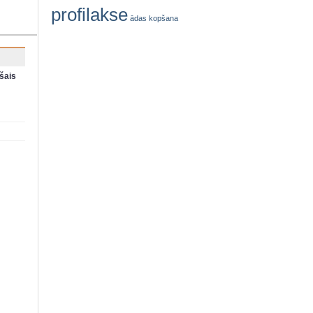
profilakse
ādas kopšana
šais