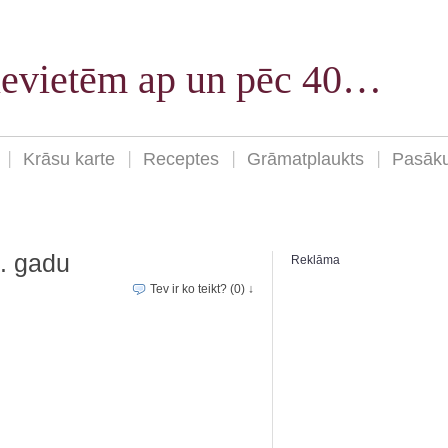
sievietēm ap un pēc 40…
Krāsu karte
Receptes
Grāmatplaukts
Pasāk
. gadu
Reklāma
Tev ir ko teikt? (0) ↓