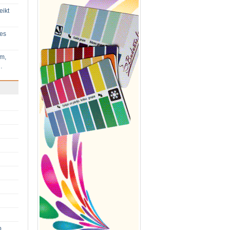
eikt
ies
im,
…
p