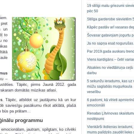
19 stilīgi matu griezumi siev
pēc 50
biem.
Stilīga garderobe sievietēm 
 pret
Kāpēc pastāv arī vasaras de
s un
ēļ to
Šovasar gatavojam jogurtu p
ku no
Ja no sapņa esat noguruša
rākas
Par 2019.gada auskaru tren
ltātā
aule
Viens kardigāns – četri varian
Atsakies no viedtālruņa ceļā
tmus
darbu
ku –
5 sekunžu ieradums, kas uz 
kustēties. Tāpēc, pirms Jaunā 2012. gada
mūžu saglabās mugurkaula
vakaram domātās mūzikas atlasi.
veselību
ms
. Tāpēc, atbildot uz jautājumu kā un kur
6 padomi, kā vīrieti apmierin
dē saviesīgu pasākumu rīkot atklātā, plašā
emocionāli
ķim būs pa prātam…
Renatas Ļitvinovas skaistum
noslēpumi
iģinālu programmu
Vienkārši ikdienas ieradumi,
emocionālam, jautram, spilgtam, ko cilvēki
mums palīdzēs zaudēt lieko 