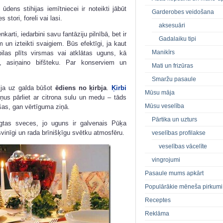
 ūdens stihijas iemītniecei ir noteikti jābūt
Garderobes veidošana
 stori, foreli vai lasi.
aksesuāri
karti, iedarbini savu fantāziju pilnībā, bet ir
Gadalaiku tipi
 un izteikti svaigiem. Būs efektīgi, ja kaut
Manikīrs
las plīts virsmas vai atklātas uguns, kā
, asiņaino bifšteku. Par konserviem un
Mati un frizūras
Smaržu pasaule
 ja uz galda būšot
ēdiens no ķirbja
.
Ķirbi
Mūsu māja
iņus pārliet ar citrona sulu un medu – tāds
Mūsu veselība
šas, gan vērtīguma ziņā.
Pārtika un uzturs
degtas sveces, jo uguns ir galvenais Pūķa
vinīgi un rada brīnišķīgu svētku atmosfēru.
veselības profilakse
veselības vācelīte
vingrojumi
Pasaule mums apkārt
Populārākie mēneša pirkumi
Receptes
Reklāma