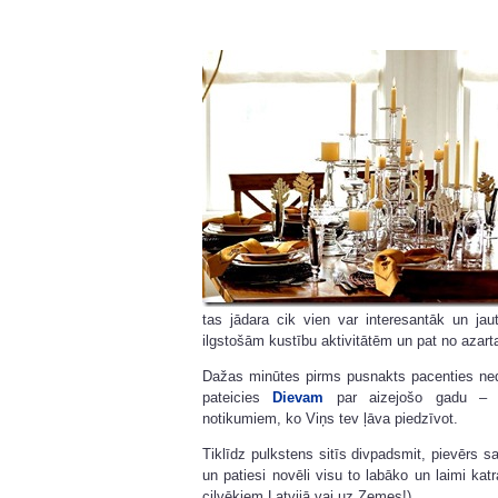
tas jādara cik vien var interesantāk un jau
ilgstošām kustību aktivitātēm un pat no azart
Dažas minūtes pirms pusnakts pacenties ned
pateicies
Dievam
par aizejošo gadu – pa
notikumiem, ko Viņs tev ļāva piedzīvot.
Tiklīdz pulkstens sitīs divpadsmit, pievērs
un patiesi novēli visu to labāko un laimi katr
cilvēkiem Latvijā vai uz Zemes!).