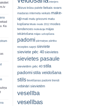
veidošana
interjers
akstiet
s.lv
Jēzus
liekais svars
krāsu palete
make-
madaras interneta veikals
šana
up
mati
matu
matu griezumi
 nekad
modes
kopšana
Mode
mode 2012
ju. Ka
tendences
mājas
motivācija
iekārtošana
mājas uzkopšana
padomi
pārmaiņas
pārtika
 otram
sieviete
receptes
sapņi
sieviete pēc 40
sievietes
bas
sievietes pasaule
st
stila
sievietēm pēc 40
padomi
stila veidošana
stils
ās
tievēšanas padomi
trendi
vebināri sievietēm
suliņa
veselība
t
veselības
ana