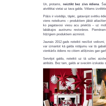
Un, protams,
neiztikt bez zivs ēdiena
. Šai
atvēlētai vietai uz tava galda. Vēlams izvēlēties
Pūķis ir visēdājs, tāpēc, gatavojot svētku ēdien
viens noteikums – produktiem jābūt atlasītiem
ko pagatavosi viesu acu priekšā – uz mobi
labākajos austrumu restorānos. Piemēram
līdzīgiem produktiem aizmirsti.
Jaunais 2012.gads noteikti nesīšot veiksmi,
var izmantot kā galda rotājumu vai tā gabal
vienkāršs ēdiens no citiem atšķirsies gan gar
Servējot galdu, noteikti uz tā uzliec aiz
atribūts. Bez tam, galds ar svecēm izskatās s