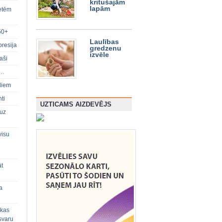
kritušajām
lapām
ietēm
50+
Laulības
presija
gredzenu
izvēle
aši
s…
diem
ti
UZTICAMS AIZDEVĒJS
 uz
visu
āt
a
 kas
svaru