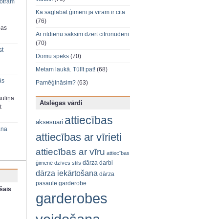
 otram
Kā saglabāt ģimeni ja vīram ir cita
(76)
bas
Ar rītdienu sāksim dzert citronūdeni
(70)
st
Domu spēks
(70)
Metam laukā. Tūlīt pat!
(68)
ās
Pamēģināsim?
(63)
suliņa
Atslēgas vārdi
t
attiecības
aksesuāri
ana
attiecības ar vīrieti
attiecības ar vīru
attiecības
dārza darbi
ģimenē
dzīves stils
dārza iekārtošana
dārza
pasaule
garderobe
šais
garderobes