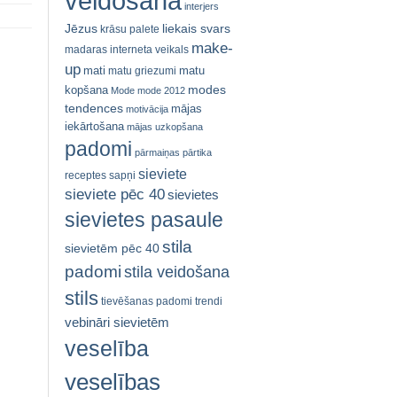
veidošana
interjers
Jēzus
liekais svars
krāsu palete
make-
madaras interneta veikals
up
mati
matu
matu griezumi
modes
kopšana
Mode
mode 2012
tendences
mājas
motivācija
iekārtošana
mājas uzkopšana
padomi
pārmaiņas
pārtika
sieviete
receptes
sapņi
sieviete pēc 40
sievietes
sievietes pasaule
stila
sievietēm pēc 40
padomi
stila veidošana
stils
tievēšanas padomi
trendi
vebināri sievietēm
veselība
veselības