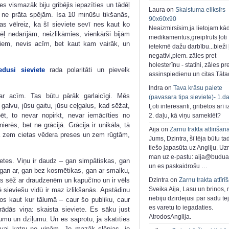
 vismazāk biju gribējis iepazīties un tādēļ
Laura on
Skaistuma eliksīrs
ne prāta spējām. Īsa 10 minūšu tikšanās,
90x60x90
as vēlreiz, ka šī sieviete sevī nes kaut ko
Neaizmirsīsim,ja lietojam kā
nedarījām, neizlikāmies, vienkārši bijām
medikamentus,greipfrūts ļoti
ļiem, nevis acīm, bet kaut kam vairāk, un
ietekmē dažu darbību...bieži ļ
negatīvi,piem. zāles pret
holesterīnu - statīni, zāles pr
edusi sieviete
rada polaritāti un pievelk
assinspiedienu un citas.Tāt
Indra on
Tava krāsu palete
 ar acīm. Tas būtu pārāk garlaicīgi. Mēs
(pavasara tipa sieviete)- 1.d
galvu, jūsu gaitu, jūsu ceļgalus, kad sēžat,
Ļoti interesanti, gribētos arī i
t, to nevar nopirkt, nevar iemācīties no
2. daļu, kā viņu sameklēt?
erēs, bet ne grācijā. Grācija ir unikāla, tā
Aija on
Zarnu trakta attīrīšan
pta zem cietas vēdera preses un zem rūgtām,
Jums, Dzintra, šī tēja būtu ta
tiešo japasūta uz Angliju. Uzr
man uz e-pastu: aija@buduar
ietes. Viņu ir daudz – gan simpātiskas, gan
un es paskaidrošu …
 gan ar, gan bez kosmētikas, gan ar smalku,
Dzintra on
Zarnu trakta attīrī
sas sēž ar draudzenēm un kapučīno un ir vēls
Sveika Aija, Lasu un brinos,
 sieviešu vidū ir maz izlikšanās. Apstādinu
nebiju dzirdejusi par sadu te
tos kaut kur tālumā – caur šo publiku, caur
es varetu to iegadaties.
ādās viņa: skaista sieviete. Es sāku just
AtrodosAnglija.
umu un dziļumu. Un es saprotu, ja skatīties
īz vai katru no viņām. Jo mazāk slēpjas, jo