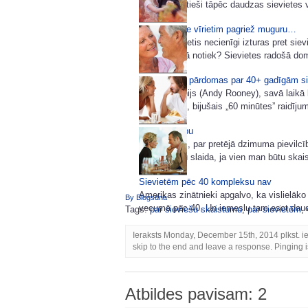
sievieti. Un tieši tāpēc daudzas sievietes 
Kad veiksme vīrietim pagriež muguru…
Runā, ja vīrietis necienīgi izturas pret si
Kāpēc tas tā notiek? Sievietes radošā dom
Kāda kunga pārdomas par 40+ gadīgām s
Endijs Runijs (Andy Rooney), savā laikā 
žurnālistiem, bijušais „60 minūtes” raidījum
Par pievilcību
Pastāv mīts, par pretējā dzimuma pievilcība
vien es būtu slaida, ja vien man būtu skaist
Sievietēm pēc 40 kompleksu nav
Amerikas zinātnieki apgalvo, ka vislielāk
By Blogsdna
vecumā pēc 40. Un iemeslu tam esot daudz
Tags:
par sieviešu skaistumu
,
par sievietēm
,
Ieraksts Monday, December 15th, 2014 plkst. i
skip to the end and leave a response. Pinging i
Atbildes pavisam: 2