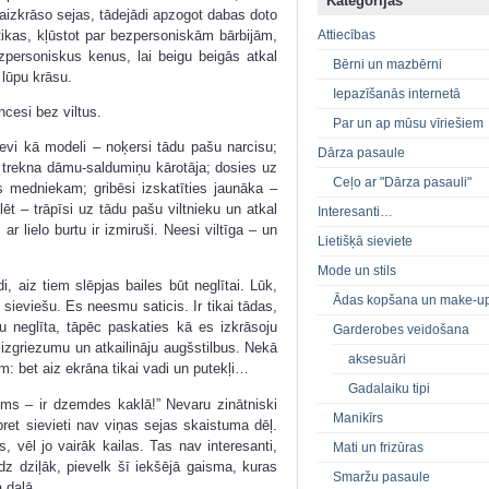
Kategorijas
aizkrāso sejas, tādejādi apzogot dabas doto
tikas, kļūstot par bezpersoniskām bārbijām,
Attiecības
zpersoniskus kenus, lai beigu beigās atkal
Bērni un mazbērni
lūpu krāsu.
Iepazīšanās internetā
ncesi bez viltus.
Par un ap mūsu vīriešiem
sevi kā modeli – noķersi tādu pašu narcisu;
Dārza pasaule
z trekna dāmu-saldumiņu kārotāja; dosies uz
Ceļo ar "Dārza pasauli"
s medniekam; gribēsi izskatīties jaunāka –
lēt – trāpīsi uz tādu pašu viltnieku un atkal
Interesanti…
ar lielo burtu ir izmiruši. Neesi viltīga – un
Lietišķā sieviete
Mode un stils
 aiz tiem slēpjas bailes būt neglītai. Lūk,
Ādas kopšana un make-u
ieviešu. Es neesmu saticis. Ir tikai tādas,
 neglīta, tāpēc paskaties kā es izkrāsoju
Garderobes veidošana
 izgriezumu un atkailināju augšstilbus. Nekā
aksesuāri
: bet aiz ekrāna tikai vadi un putekļi…
Gadalaiku tipi
tums – ir dzemdes kaklā!” Nevaru zinātniski
Manikīrs
ret sievieti nav viņas sejas skaistuma dēļ.
 vēl jo vairāk kailas. Tas nav interesanti,
Mati un frizūras
dz dziļāk, pievelk šī iekšējā gaisma, kuras
Smaržu pasaule
 daļā.