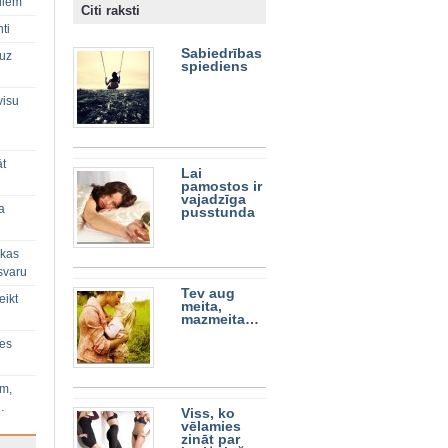
diem
Citi raksti
ti
Sabiedrības
 uz
spiediens
visu
āt
Lai
pamostos ir
vajadzīga
a
pusstunda
 kas
svaru
Tev aug
eikt
meita,
mazmeita…
ies
im,
…
Viss, ko
vēlamies
zināt par