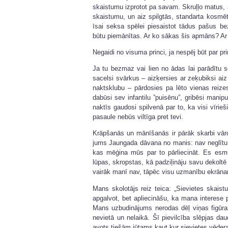
skaistumu izprotot pa savam. Skruļļo matus, 
skaistumu, un aiz spilgtās, standarta kosmē
īsai seksa spēlei piesaistot tādus pašus be
būtu piemānītas. Ar ko sākas šis apmāns? Ar 
Negaidi no visuma princi, ja nespēj būt par pri
Ja tu bezmaz vai lien no ādas lai parādītu 
sacelsi svārkus – aizķersies ar zeķubiksi ai
naktsklubu – pārdosies pa lēto vienas reize
dabūsi sev infantilu ”puisēnu”, gribēsi manipu
naktīs gaudosi spilvenā par to, ka visi vīrieši 
pasaule nebūs viltīga pret tevi.
Krāpšanās un mānīšanās ir pārāk skarbi vārdi,
jums Jaungada dāvana no manis: nav neglītu s
kas mēģina mūs par to pārliecināt. Es esmu
lūpas, skropstas, kā padziļināju savu dekoltē
vairāk manī nav, tāpēc visu uzmanību ekrānam
Mans skolotājs reiz teica: „Sievietes skais
apgalvot, bet apliecināšu, ka mana interese p
Mans uzbudinājums nerodas dēļ viņas figūras,
nevietā un nelaikā. Šī pievilcība slēpjas dau
avots tiešām jūtams kaut kur sievietes vēdera