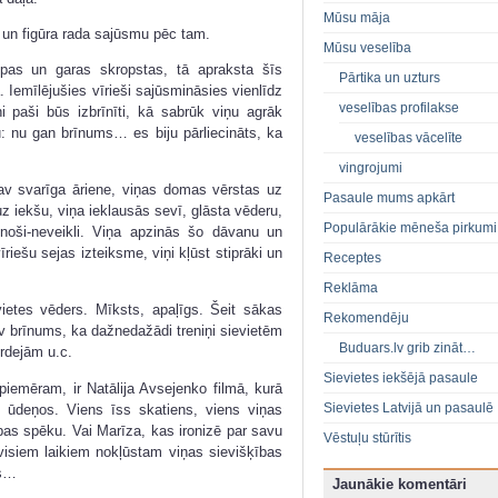
Mūsu māja
a un figūra rada sajūsmu pēc tam.
Mūsu veselība
 lūpas un garas skropstas, tā apraksta šīs
Pārtika un uzturs
Iemīlējušies vīrieši sajūsmināsies vienlīdz
veselības profilakse
i paši būs izbrīnīti, kā sabrūk viņu agrāk
u: nu gan brīnums… es biju pārliecināts, ka
veselības vācelīte
vingrojumi
nav svarīga āriene, viņas domas vērstas uz
Pasaule mums apkārt
uz iekšu, viņa ieklausās sevī, glāsta vēderu,
Populārākie mēneša pirkumi
inoši-neveikli. Viņa apzinās šo dāvanu un
riešu sejas izteiksme, viņi kļūst stiprāki un
Receptes
Reklāma
ietes vēders. Mīksts, apaļīgs. Šeit sākas
Rekomendēju
v brīnums, ka dažnedažādi treniņi sievietēm
Buduars.lv grib zināt…
erdejām u.c.
Sievietes iekšējā pasaule
 piemēram, ir Natālija Avsejenko filmā, kurā
Sievietes Latvijā un pasaulē
as ūdeņos. Viens īss skatiens, viens viņas
ības spēku. Vai Marīza, kas ironizē par savu
Vēstuļu stūrītis
 visiem laikiem nokļūstam viņas sievišķības
as…
Jaunākie komentāri