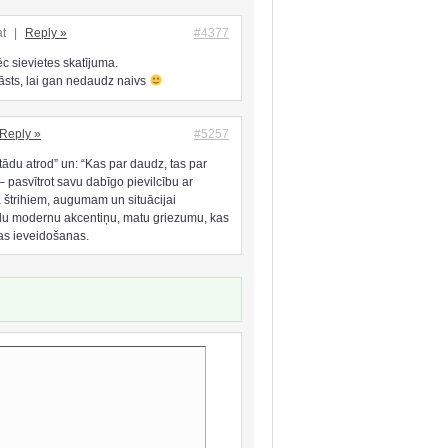
at
|
Reply »
#4377
c sievietes skatījuma.
tāsts, lai gan nedaudz naivs
Reply »
#5257
 tādu atrod” un: “Kas par daudz, tas par
 – pasvītrot savu dabīgo pievilcību ar
štrihiem, augumam un situācijai
ādu modernu akcentiņu, matu griezumu, kas
lgas ieveidošanas.