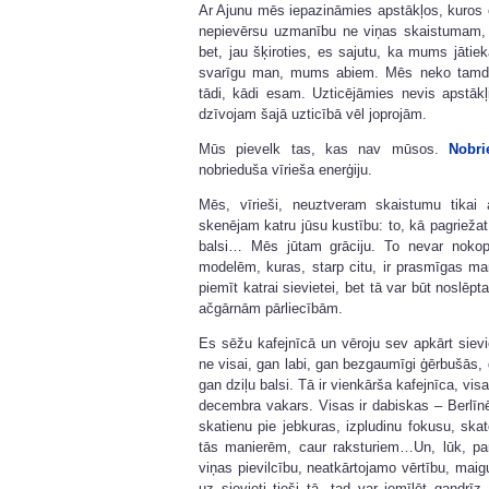
Ar Ajunu mēs iepazināmies apstākļos, kuros es
nepievērsu uzmanību ne viņas skaistumam, 
bet, jau šķiroties, es sajutu, ka mums jātiek
svarīgu man, mums abiem. Mēs neko tamdēļ 
tādi, kādi esam. Uzticējāmies nevis apstāk
dzīvojam šajā uzticībā vēl joprojām.
Mūs pievelk tas, kas nav mūsos.
Nobri
nobrieduša vīrieša enerģiju.
Mēs, vīrieši, neuztveram skaistumu tikai
skenējam katru jūsu kustību: to, kā pagriežat 
balsi… Mēs jūtam grāciju. To nevar nokopē
modelēm, kuras, starp citu, ir prasmīgas mani
piemīt katrai sievietei, bet tā var būt noslē
ačgārnām pārliecībām.
Es sēžu kafejnīcā un vēroju sev apkārt siev
ne visai, gan labi, gan bezgaumīgi ģērbušās,
gan dziļu balsi. Tā ir vienkārša kafejnīca, vi
decembra vakars. Visas ir dabiskas – Berlīnē
skatienu pie jebkuras, izpludinu fokusu, ska
tās manierēm, caur raksturiem…Un, lūk, par
viņas pievilcību, neatkārtojamo vērtību, maig
uz sievieti tieši tā, tad var iemīlēt gandr