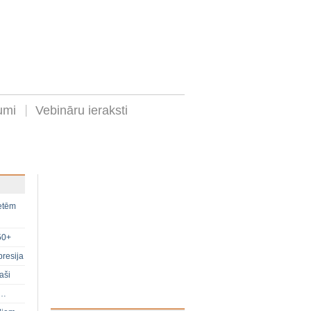
umi
Vebināru ieraksti
ietēm
50+
presija
aši
s…