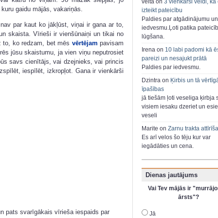
velta on
3 vienkārši veidi, kā
o, kuru gaidu mājās, vakariņās.
izteikt pateicību
Paldies par atgādinājumu un
 nav par kaut ko jākļūst, viņai ir gana ar to,
iedvesmu.Ļoti patika pateicī
n skaista. Vīrieši ir vienšūnaiņi un tikai no
lūgšana.
z to, ko redzam, bet mēs
vērtējam
pavisam
Irena on
10 labi padomi kā ē
ifrēs jūsu skaistumu, ja vien viņu neputrosiet
pareizi un nesajukt prātā
 savs cienītājs, vai dzejnieks, vai princis
Paldies par iedvesmu.
spīlēt, iespīlēt, izkropļot. Gana ir vienkārši
Dzintra on
Ķirbis un tā vērtīg
īpašības
jā tiešām ļoti veseliga ķirbja 
visiem iesaku dzeriet un esie
veseli
Marite on
Zarnu trakta attīrīš
Es arī velos šo tēju kur var
iegādāties un cena.
Dienas jautājums
Vai Tev mājās ir "murrājo
ārsts"?
un pats svarīgākais vīrieša iespaids par
Jā