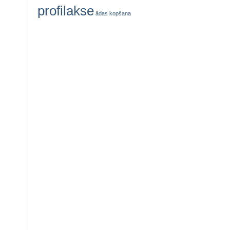
profilakse
ādas kopšana