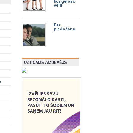
koriģējošo
veļu
Par
piedošanu
UZTICAMS AIZDEVĒJS
p