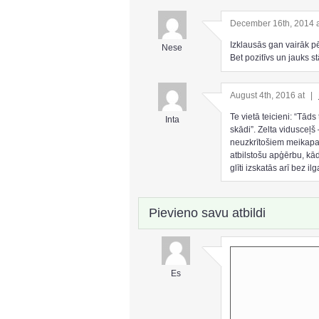
December 16th, 2014 
Izklausās gan vairāk pē
Nese
Bet pozitīvs un jauks s
August 4th, 2016 at
|
Te vietā teicieni: “Tāds
Inta
skādi”. Zelta vidusceļš
neuzkrītošiem meikapa 
atbilstošu apģērbu, k
glīti izskatās arī bez i
Pievieno savu atbildi
Es