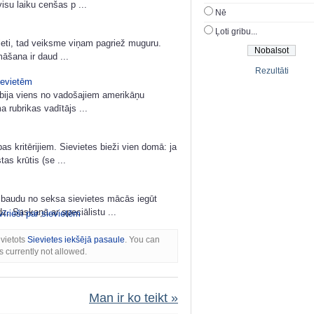
visu laiku cenšas p ...
Nē
Ļoti gribu...
evieti, tad veiksme viņam pagriež muguru.
āšana ir daud ...
Rezultāti
ievietēm
bija viens no vadošajiem amerikāņu
a rubrikas vadītājs ...
s kritērijiem. Sievietes bieži vien domā: ja
as krūtis (se ...
o baudu no seksa sievietes mācās iegūt
. Saskaņā ar speciālistu ...
vīrieši par sievietēm
evietots
Sievietes iekšējā pasaule
. You can
s currently not allowed.
Man ir ko teikt »