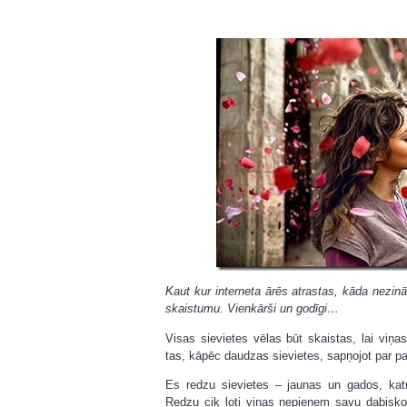
Kaut kur interneta ārēs atrastas, kāda nezi
skaistumu. Vienkārši un godīgi…
Visas sievietes vēlas būt skaistas, lai viņas 
tas, kāpēc daudzas sievietes, sapņojot par pat
Es redzu sievietes – jaunas un gados, katr
Redzu cik ļoti viņas nepieņem savu dabisko 