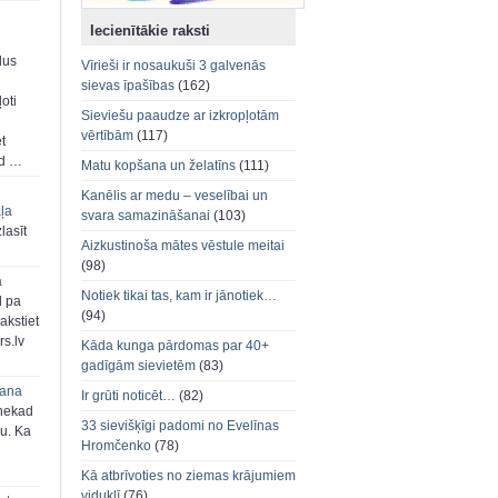
Iecienītākie raksti
dus
Vīrieši ir nosaukuši 3 galvenās
sievas īpašības
(162)
oti
Sieviešu paaudze ar izkropļotām
vērtībām
(117)
et
ad …
Matu kopšana un želatīns
(111)
Kanēlis ar medu – veselībai un
aļa
svara samazināšanai
(103)
zlasīt
Aizkustinoša mātes vēstule meitai
(98)
a
Notiek tikai tas, kam ir jānotiek…
d pa
(94)
akstiet
s.lv
Kāda kunga pārdomas par 40+
gadīgām sievietēm
(83)
šana
Ir grūti noticēt…
(82)
 nekad
33 sievišķīgi padomi no Evelīnas
ju. Ka
Hromčenko
(78)
Kā atbrīvoties no ziemas krājumiem
viduklī
(76)