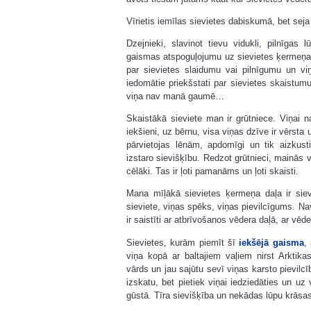
Vīrietis iemīlas sievietes dabiskumā, bet sej
Dzejnieki, slavinot tievu vidukli, pilnīgas
gaismas atspoguļojumu uz sievietes ķermeņa. 
par sievietes slaidumu vai pilnīgumu un viņ
iedomātie priekšstati par sievietes skaistum
viņa nav manā gaumē…
Skaistākā sieviete man ir grūtniece. Viņai 
iekšieni, uz bērnu, visa viņas dzīve ir vērsta 
pārvietojas lēnām, apdomīgi un tik aizkust
izstaro sievišķību. Redzot grūtnieci, mainās vī
cēlāki. Tas ir ļoti pamanāms un ļoti skaisti.
Mana mīļākā sievietes ķermeņa daļa ir siev
sieviete, viņas spēks, viņas pievilcīgums. Na
ir saistīti ar atbrīvošanos vēdera daļā, ar vēd
Sievietes, kurām piemīt šī
iekšējā gaisma
,
viņa kopā ar baltajiem vaļiem nirst Arktik
vārds un jau sajūtu sevī viņas karsto pievilc
izskatu, bet pietiek viņai iedziedāties un uz
gūstā. Tīra sievišķība un nekādas lūpu krās