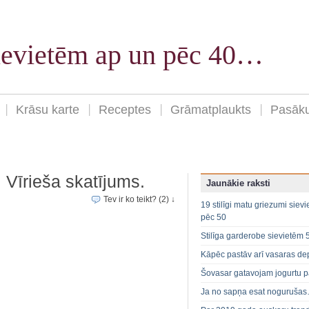
sievietēm ap un pēc 40…
Krāsu karte
Receptes
Grāmatplaukts
Pasāk
 Vīrieša skatījums.
Jaunākie raksti
Tev ir ko teikt? (2) ↓
19 stilīgi matu griezumi siev
pēc 50
Stilīga garderobe sievietēm 
Kāpēc pastāv arī vasaras de
Šovasar gatavojam jogurtu p
Ja no sapņa esat noguruša