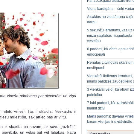
Par 2019.gada auskaru tren
Viens kardigāns – četri varian
Atsakies no viedtālruņa ceļā
darbu
5 sekunžu ieradums, kas uz 
mūžu saglabās mugurkaula
veselību
6 padomi, kā vīrieti apmierin
emocionāli
Renatas Ļitvinovas skaistum
noslēpumi
Vienkārši ikdienas ieradumi,
mums palīdzēs zaudēt lieko 
3 vienkārši veidi, kā otram izt
pateicību
nāma vīrieša pārdomas par sievietēm un viņu
7 labi padomi, kā uzdrošināt
mainīt dzīvi
mīlētu vīrieši. Tas ir skaidrs. Neskaidrs ir
Mans padoms: dāvana vīriet
iesu mīlestību, sāk attiecības ar viltu.
kuram viss jau ir uzdāvināts
a ir skaista pa savam, ar savu „rozīnīti”.
pievilcību un vēlas būt vēl labākas, katra