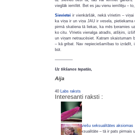
vieglāk iemīlēt. Bet es jau vienu iemīlēju – t
Sievietei
ir vienkāršāk, nekā vīrietim – viņai
ka viņa ir un viņa JAU ir vesela, pietiekama u
pirmā skatiena tā liekas, ka mēs ķeramies u
ko citu. Vīrietis vienalga atradīs, atšķirs, izš
un viņam netraucēsiet. Katram skaistumam būs
– kā gribat. Nav nepieciešamības to izrādīt, iz
būt.
————–
Uz tikšanos tepatās,
Aija
40
Labs raksts
Interesanti raksti :
Deviņas sieviešu seksualitātes aksiomas
Sieviešu seksualitāte – tā ir pats pirmais 