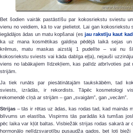
Bet šodien vairāk pastāstīšu par kokosriekstu sviestu un
vienu no veidiem, kā to var pielietot. Lai gan kokosriekstu 
iegādājos ādas un matu kopšanai (es
jau rakstīju kaut kad
ka uz mana kosmētikas galdiņa pēdējā laikā sejas u
krēmus, matu maskas aizstāj 1 pudelīte – vai nu šī
kokosriekstu sviests vai kāda dabīga eļļa), nejauši uzzināju,
viens no labākajiem līdzekļiem, kas palīdz atbrīvoties pa
strijām.
Ja tiek runāts par piesātinātajām taukskābēm, tad kok
sviests, izrādās, ir rekordists. Tāpēc kosmetologi vi
rekomendē cīņā ar strijām – gan „svaigām”, gan „vecām”.
Strijas
– tās ir rētas uz ādas, kas rodas tad, kad mainās
blīvums un elastība. Vispirms tās parādās kā tumšas josl
pēc laika var kļūt baltas. Visbiežāk strijas rodas sakarā ar
hormonālo nelīdzsvarotību pusaudža gados, bet ļoti bieži