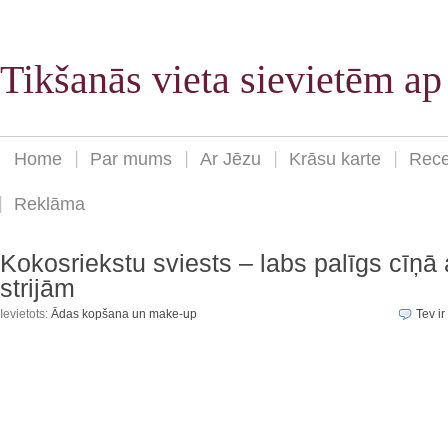
Tikšanās vieta sievietēm a
Home
Par mums
Ar Jēzu
Krāsu karte
Rece
Reklāma
Kokosriekstu sviests – labs palīgs cīņā 
strijām
Ievietots:
Ādas kopšana un make-up
Tev ir