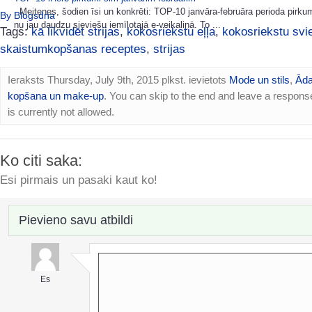
Meitenes, šodien īsi un konkrēti: TOP-10 janvāra-februāra perioda pirku
By Blogsdna
nu jau daudzu sieviešu iemīļotajā e-veikaliņā. To ...
Tags:
kā likvidēt strijas
,
kokosriekstu eļļa
,
kokosriekstu svi
skaistumkopšanas receptes
,
strijas
Ieraksts Thursday, July 9th, 2015 plkst. ievietots
Mode un stils
,
Ād
kopšana un make-up
. You can skip to the end and leave a respons
is currently not allowed.
Ko citi saka:
Esi pirmais un pasaki kaut ko!
Pievieno savu atbildi
Es