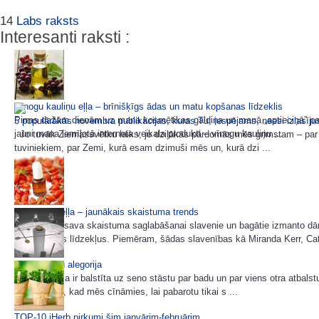
14
Labs raksts
Interesanti raksti :
Vīnogu kauliņu eļļa – brīnišķīgs ādas un matu kopšanas līdzeklis
Pirms dažām dienām uz mana kosmētikas galdiņa un manā „aptieciņā” par
5 populārākās novembra publikācijas, kuras Tu, iespējams, neesi izlasīj
jauni mana iemīļotā interneta veikala produkti – vīnogu kauliņu ...
Jo tuvāk Ziemassvētku laiks, jo dziļākās pārdomās mēs grimstam – par 
tuviniekiem, par Zemi, kurā esam dzimuši mēs un, kurā dzi ...
Mežrozīšu eļļa – jaunākais skaistuma trends
Ne vienmēr sava skaistuma saglabāšanai slavenie un bagātie izmanto dā
kosmētiskos līdzekļus. Piemēram, šādas slavenības kā Miranda Kerr, Cat
Garo karošu alegorija
Šī multfilma ir balstīta uz seno stāstu par badu un par viens otra atbals
mūs, ka tad, kad mēs cīnāmies, lai pabarotu tikai s ...
TOP-10 iHerb pirkumi šim janvārim-februārim