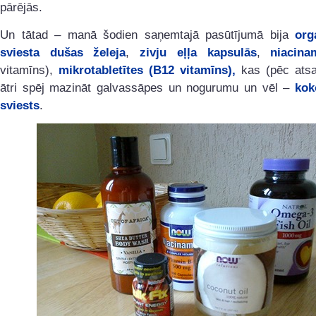
pārējās.
Un tātad – manā šodien saņemtajā pasūtījumā bija
org
sviesta dušas želeja
,
zivju eļļa kapsulās
,
niacina
vitamīns),
mikrotabletītes (B12 vitamīns),
kas (pēc ats
ātri spēj mazināt galvassāpes un nogurumu un vēl –
kok
sviests
.