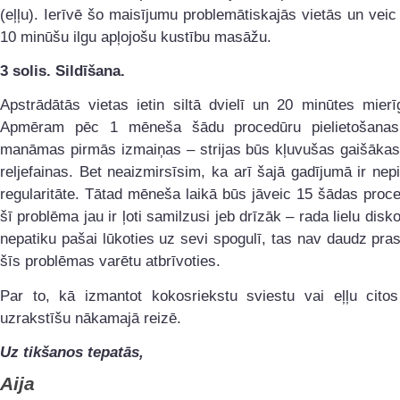
(eļļu). Ierīvē šo maisījumu problemātiskajās vietās un ve
10 minūšu ilgu apļojošu kustību masāžu.
3 solis. Sildīšana.
Apstrādātās vietas ietin siltā dvielī un 20 minūtes mierī
Apmēram pēc 1 mēneša šādu procedūru pielietošanas
manāmas pirmās izmaiņas – strijas būs kļuvušas gaišākas 
reljefainas. Bet neaizmirsīsim, ka arī šajā gadījumā ir ne
regularitāte. Tātad mēneša laikā būs jāveic 15 šādas proc
šī problēma jau ir ļoti samilzusi jeb drīzāk – rada lielu disk
nepatiku pašai lūkoties uz sevi spogulī, tas nav daudz prasī
šīs problēmas varētu atbrīvoties.
Par to, kā izmantot kokosriekstu sviestu vai eļļu citos
uzrakstīšu nākamajā reizē.
Uz tikšanos tepatās,
Aija