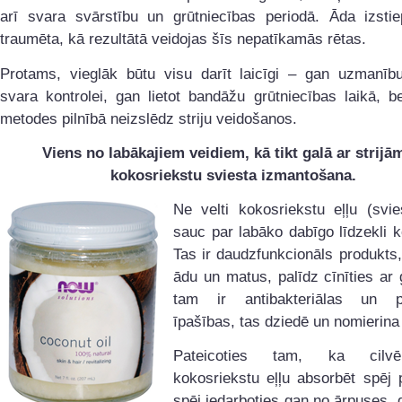
arī svara svārstību un grūtniecības periodā. Āda izstiep
traumēta, kā rezultātā veidojas šīs nepatīkamās rētas.
Protams, vieglāk būtu visu darīt laicīgi – gan uzmanību
svara kontrolei, gan lietot bandāžu grūtniecības laikā, b
metodes pilnībā neizslēdz striju veidošanos.
Viens no labākajiem veidiem, kā tikt galā ar strijām
kokosriekstu sviesta izmantošana.
Ne velti kokosriekstu eļļu (svie
sauc par labāko dabīgo līdzekli 
Tas ir daudzfunkcionāls produkts
ādu un matus, palīdz cīnīties a
tam ir antibakteriālas un pr
īpašības, tas dziedē un nomierina
Pateicoties tam, ka cilv
kokosriekstu eļļu absorbēt spēj p
spēj iedarboties gan no ārpuses,