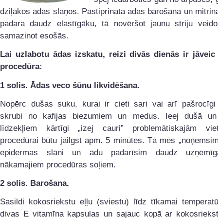
dziļākos ādas slāņos. Pastiprināta ādas barošana un mitri
padara daudz elastīgāku, tā novēršot jaunu striju veid
samazinot esošās.
Lai uzlabotu ādas izskatu, reizi divās dienās ir jāveic
procedūra:
1 solis. Ādas veco šūnu likvidēšana.
Nopērc dušas suku, kurai ir cieti sari vai arī pašrocīgi
skrubi no kafijas biezumiem un medus. Ieej dušā u
līdzekļiem kārtīgi „izej cauri” problemātiskajām vi
procedūrai būtu jāilgst apm. 5 minūtes. Tā mēs „noņemsim
epidermas slāni un ādu padarīsim daudz uzņēmīg
nākamajiem procedūras soļiem.
2 solis. Barošana.
Sasildi kokosriekstu eļļu (sviestu) līdz tīkamai temperatū
divas E vitamīna kapsulas un sajauc kopā ar kokosriekst