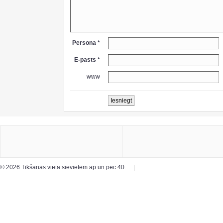
Persona *
E-pasts *
www
© 2026 Tikšanās vieta sievietēm ap un pēc 40…
|