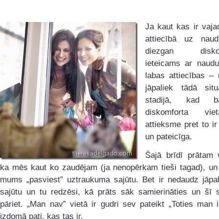
Ja kaut kas ir vaja
attiecībā uz nau
diezgan diskomf
ieteicams ar naudu
labas attiecības – 
jāpaliek tādā situ
stadijā, kad b
diskomforta vi
attieksme pret to i
un pateicīga.
Šajā brīdī prātam 
ka mēs kaut ko zaudējam (ja nenopērkam tieši tagad), un 
mums „pasviest” uztraukuma sajūtu. Bet ir nedaudz jāpal
sajūtu un tu redzēsi, kā prāts sāk samierināties un šī s
pāriet. „Man nav” vietā ir gudri sev pateikt „Toties man
izdomā pati, kas tas ir.