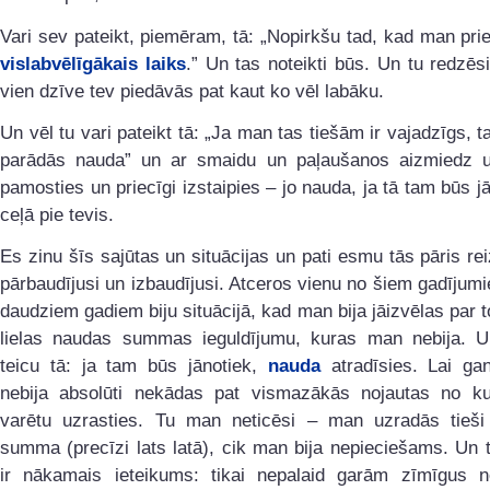
Vari sev pateikt, piemēram, tā: „Nopirkšu tad, kad man pri
vislabvēlīgākais laiks
.” Un tas noteikti būs. Un tu redzēsi
vien dzīve tev piedāvās pat kaut ko vēl labāku.
Un vēl tu vari pateikt tā: „Ja man tas tiešām ir vajadzīgs, ta
parādās nauda” un ar smaidu un paļaušanos aizmiedz u
pamosties un priecīgi izstaipies – jo nauda, ja tā tam būs jāb
ceļā pie tevis.
Es zinu šīs sajūtas un situācijas un pati esmu tās pāris re
pārbaudījusi un izbaudījusi. Atceros vienu no šiem gadījum
daudziem gadiem biju situācijā, kad man bija jāizvēlas par 
lielas naudas summas ieguldījumu, kuras man nebija. 
teicu tā: ja tam būs jānotiek,
nauda
atradīsies. Lai ga
nebija absolūti nekādas pat vismazākās nojautas no ku
varētu uzrasties. Tu man neticēsi – man uzradās tieši 
summa (precīzi lats latā), cik man bija nepieciešams. Un 
ir nākamais ieteikums: tikai nepalaid garām zīmīgus n