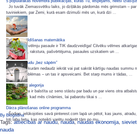
5 populārākās novembra publikācijas, kuras Tu, iespējams, neesi izlasīj
Jo tuvāk Ziemassvētku laiks, jo dziļākās pārdomās mēs grimstam – par 
tuviniekiem, par Zemi, kurā esam dzimuši mēs un, kurā dzi ...
Vēlmju piepildīšanas matemātika
Cilvēcisko vēlmju pasaule ir TIK daudzveidīga! Cilvēku vēlmes atkarīga
ienākumiem, rakstura, pašvērtējuma, pasaules uzskatiem un ...
Kā iekrāt naudu „bez sāpēm”
Ir sievietes, kurām nedaudz iekrāt vai pat sakrāt kārtīgu naudas summu
nekādas problēmas – un tas ir apsveicami. Bet starp mums ir tādas, ...
Garo karošu alegorija
Šī multfilma ir balstīta uz seno stāstu par badu un par viens otra atbals
mūs, ka tad, kad mēs cīnāmies, lai pabarotu tikai s ...
Dārza plānošanas online programma
Šodien, ielūkojoties savā pinterest.com lapā un pētot, kas jauns, atradu
By Blogsdna
ļoti labu lietu, kas noteikti varētu noderēt tām no mu ...
Tags:
attiecības ar naudu
,
nauda
,
naudas ekonomija
,
sievie
nauda