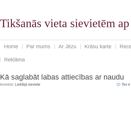
Tikšanās vieta sievietēm a
Home
Par mums
Ar Jēzu
Krāsu karte
Rece
Reklāma
Kā saglabāt labas attiecības ar naudu
Ievietots:
Lietišķā sieviete
Tev ir