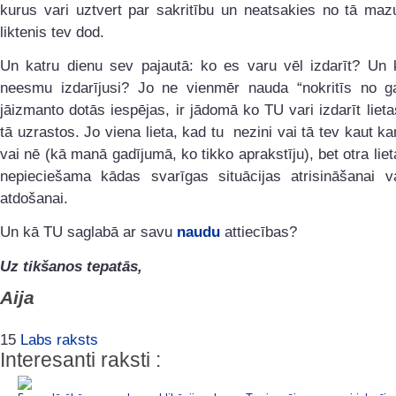
kurus vari uztvert par sakritību un neatsakies no tā maz
liktenis tev dod.
Un katru dienu sev pajautā: ko es varu vēl izdarīt? Un 
neesmu izdarījusi? Jo ne vienmēr nauda “nokritīs no ga
jāizmanto dotās iespējas, ir jādomā ko TU vari izdarīt lietas
tā uzrastos. Jo viena lieta, kad tu nezini vai tā tev kaut ka
vai nē (kā manā gadījumā, ko tikko aprakstīju), bet otra liet
nepieciešama kādas svarīgas situācijas atrisināšanai v
atdošanai.
Un kā TU saglabā ar savu
naudu
attiecības?
Uz tikšanos tepatās,
Aija
15
Labs raksts
Interesanti raksti :