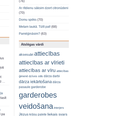
(76)
Ar rītdienu sāksim dzert citronūdeni
(70)
Domu spēks
(70)
Metam laukā. Tūlīt pat!
(68)
Pamēģināsim?
(63)
Atslēgas vārdi
attiecības
aksesuāri
dus
attiecības ar vīrieti
oti
attiecības ar vīru
attiecības
dārza darbi
ģimenē
dzīves stils
et
dārza iekārtošana
ad …
dārza
pasaule
garderobe
garderobes
aļa
zlasīt
veidošana
interjers
a
Jēzus
liekais svars
d pa
krāsu palete