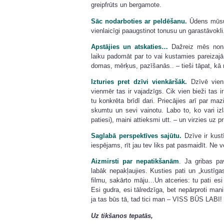
greipfrūts un bergamote.
Sāc nodarboties ar peldēšanu.
Ūdens mūsu 
vienlaicīgi paaugstinot tonusu un garastāvokli
Apstājies un atskaties…
Dažreiz mēs nonā
laiku padomāt par to vai kustamies pareizajā 
domas, mērķus, pazīšanās.. – tieši tāpat, kā
Izturies pret dzīvi vienkāršāk.
Dzīvē vienm
vienmēr tas ir vajadzīgs. Cik vien bieži tas i
tu konkrēta brīdī dari. Priecājies arī par m
skumtu un sevi vainotu. Labo to, ko vari iz
patiesi), maini attieksmi utt. – un virzies uz p
Saglabā perspektīves sajūtu.
Dzīve ir kustī
iespējams, rīt jau tev liks pat pasmaidīt. Ne v
Aizmirsti par nepatikšanām
.
Ja gribas pav
labāk nepakļaujies. Kusties pati un „kustīga
filmu, sakārto māju…Un atceries: tu pati es
Esi gudra, esi tālredzīga, bet nepārproti man
ja tas būs tā, tad tici man – VISS BŪS LABI!
Uz tikšanos tepatās,