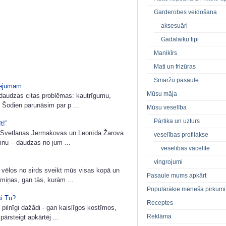
Garderobes veidošana
aksesuāri
Gadalaiku tipi
Manikīrs
Mati un frizūras
Smaržu pasaule
tējumam
Mūsu māja
daudzas citas problēmas: kautrīgumu,
 Šodien parunāsim par p ...
Mūsu veselība
Pārtika un uzturs
t!”
u Svetlanas Jermakovas un Leonīda Žarova
veselības profilakse
inu – daudzas no jum ...
veselības vācelīte
vingrojumi
 vēlos no sirds sveikt mūs visas kopā un
Pasaule mums apkārt
iņas, gan tās, kurām ...
Populārākie mēneša pirkumi
i Tu?
Receptes
pilnīgi dažādi - gan kaislīgos kostīmos,
Reklāma
ārsteigt apkārtēj ...