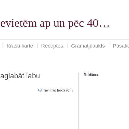
sievietēm ap un pēc 40…
Krāsu karte
Receptes
Grāmatplaukts
Pasāk
saglabāt labu
Reklāma
Tev ir ko teikt? (0) ↓