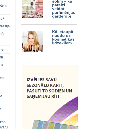
solim – kā
pareizi
ietēm
veidot
parfimērijas
garderobi
50+
presija
Kā ietaupīt
aši
naudu uz
kosmētikas
s…
līdzekļiem
diem
ti
 uz
visu
āt
a
 kas
svaru