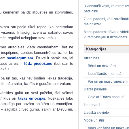
3 vienkārši veidi, kā otram izt
pateicību
ķermenim palīdz atpūsties un atbrīvoties,
.
7 labi padomi, kā uzdrošināt
mainīt dzīvi
kam strupceļā tikai tāpēc, ka neatrodam
Mans padoms: dāvana vīriet
virzienā. Ir laicīgi jācenšas sakārtot savas
kuram viss jau ir uzdāvināts
 mēs regulāri uzkopjam savu māju.
ēr atradīsies vieta varoņdarbam, bet ne
Kategorijas
r iespējams, centies koncentrēties uz to, ko
aziem
sasniegumiem
. Dzīve ir pārāk īsa, lai
Attiecības
labot uzreiz –
lūdz piedošanu
(bet dari to
Bērni un mazbērni
riekšu.
Iepazīšanās internetā
ba un tas, kas tev šodien liekas traģēdija,
Par un ap mūsu vīriešiem
elti taču saka, ka rīts ir gudrāks par vakaru.
Dārza pasaule
ārtīties gultā un sevi pažēlot, šai vēlmei
Ceļo ar "Dārza pasauli"
s” kļūs arī
tavas emocijas
. Noskaties labu
i atbildīga par savām sajūtām un emocijām.
Interesanti…
i – saglabā cilvēcīgumu, saikni ar Dievu un,
Lietišķā sieviete
Mode un stils
Ādas kopšana un make-u