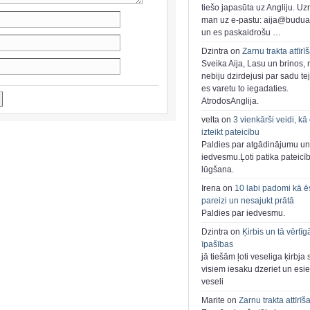
tiešo japasūta uz Angliju. Uzr
man uz e-pastu: aija@buduar
un es paskaidrošu …
Dzintra on
Zarnu trakta attīrī
Sveika Aija, Lasu un brinos,
nebiju dzirdejusi par sadu te
es varetu to iegadaties.
AtrodosAnglija.
velta on
3 vienkārši veidi, kā
izteikt pateicību
Paldies par atgādinājumu un
iedvesmu.Ļoti patika pateicī
lūgšana.
Irena on
10 labi padomi kā ē
pareizi un nesajukt prātā
Paldies par iedvesmu.
Dzintra on
Ķirbis un tā vērtīg
īpašības
jā tiešām ļoti veseliga ķirbja 
visiem iesaku dzeriet un esie
veseli
Marite on
Zarnu trakta attīrīš