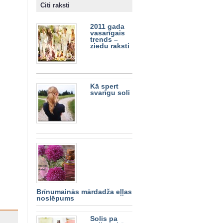
Citi raksti
2011 gada
vasarīgais
trends –
ziedu raksti
Kā spert
svarīgu soli
Brīnumainās mārdadža eļļas
noslēpums
Solis pa