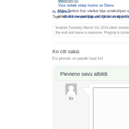
Viss notiek starp mums un Dievu
Māte Terēze šos vārdus bija uzrakstījusi 
By Blogsdna
mēdz būt nesaprātīgi, neloģiski un egoistisk
Tags:
attieksme pret pasauli
,
kā atrisināt pro
Ieraksts Tuesday, March 1st, 2016 plkst. ieviet
the end and leave a response. Pinging is curren
Ko citi saka:
Esi pirmais un pasaki kaut ko!
Pievieno savu atbildi
Es