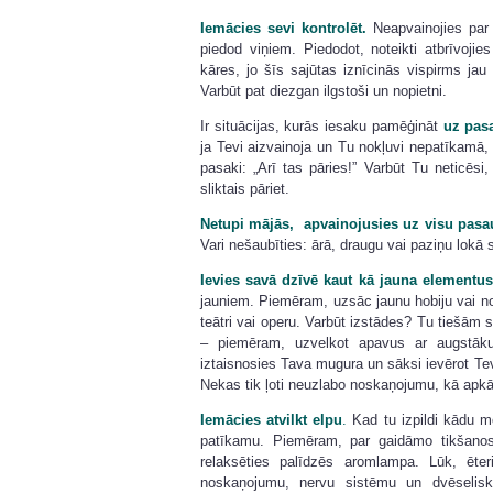
Iemācies sevi kontrolēt.
Neapvainojies par 
piedod viņiem. Piedodot, noteikti atbrīvoj
kāres, jo šīs sajūtas iznīcinās vispirms ja
Varbūt pat diezgan ilgstoši un nopietni.
Ir situācijas, kurās iesaku pamēģināt
uz pas
ja Tevi aizvainoja un Tu nokļuvi nepatīkamā,
pasaki: „Arī tas pāries!” Varbūt Tu neticēsi,
sliktais pāriet.
Netupi mājās, apvainojusies uz visu pasau
Vari nešaubīties: ārā, draugu vai paziņu lokā
Ievies savā dzīvē kaut kā jauna elementus
jauniem. Piemēram, uzsāc jaunu hobiju vai n
teātri vai operu. Varbūt izstādes? Tu tiešām 
– piemēram, uzvelkot apavus ar augstāku
iztaisnosies Tava mugura un sāksi ievērot Tev
Nekas tik ļoti neuzlabo noskaņojumu, kā apk
Iemācies atvilkt elpu
.
Kad tu izpildi kādu m
patīkamu. Piemēram, par gaidāmo tikšanos
relaksēties palīdzēs aromlampa. Lūk, ēte
noskaņojumu, nervu sistēmu un dvēselisko