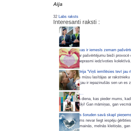
Aija
32
Labs raksts
Interesanti raksti :
5 ieradumi, kas ir iemesls zemam pašvēr
Problēmas ar pašvērtējumu bieži provocē 
nedrošību, neprasmi iedzīvoties kolektīvā.
7 padomu sērija “Viņš iemīlēsies tevī jau rī
Ļoti daudzas mūsu lasītājas ar rakstniek
e-grāmatām jau ir iepazinušās sen un es z
Mātes dienā…
Šodiena ir tā diena, kas pieder mums, kad
katru atsevišķi! Gan māmiņas, gan vecmām
Kuras krāsas šoruden savā skapī pieņems
Neviens mums nevar liegt iespēju ģērbties 
gan noslēpumainās, melnās kleitiņās, gan p