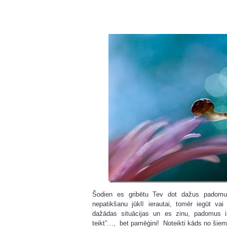
Šodien es gribētu Tev dot dažus padomus
nepatikšanu jūklī ierautai, tomēr iegūt va
dažādas situācijas un es zinu, padomus iz
teikt”…, bet pamēģini! Noteikti kāds no šiem 