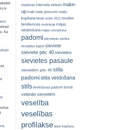
akstiet
make-
madaras interneta veikals
s.lv
up
mati
matu
matu griezumi
modes
kopšana
Mode
mode 2012
šana
tendences
mājas
motivācija
 nekad
iekārtošana
mājas uzkopšana
ju. Ka
padomi
pārmaiņas
pārtika
sieviete
receptes
sapņi
 otram
sieviete pēc 40
sievietes
sievietes pasaule
bas
stila
sievietēm pēc 40
padomi
stila veidošana
st
stils
tievēšanas padomi
trendi
vebināri sievietēm
ās
veselība
suliņa
veselības
t
profilakse
ana
ādas kopšana