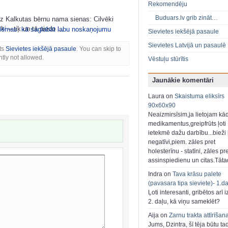
Rekomendēju
Buduars.lv grib zināt…
uz Kalkutas bērnu nama sienas: Cilvēki
i – tik un tā piedo ...
blēmas
,
kā saglabāt labu noskaņojumu
Sievietes iekšējā pasaule
Sievietes Latvijā un pasaulē
ots
Sievietes iekšējā pasaule
. You can skip to
tly not allowed.
Vēstuļu stūrītis
Jaunākie komentāri
Laura on
Skaistuma eliksīrs
90x60x90
Neaizmirsīsim,ja lietojam kā
medikamentus,greipfrūts ļoti
ietekmē dažu darbību...bieži ļ
negatīvi,piem. zāles pret
holesterīnu - statīni, zāles pr
assinspiedienu un citas.Tāt
Indra on
Tava krāsu palete
(pavasara tipa sieviete)- 1.d
Ļoti interesanti, gribētos arī i
2. daļu, kā viņu sameklēt?
Aija on
Zarnu trakta attīrīšan
Jums, Dzintra, šī tēja būtu ta