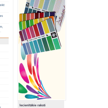
eikt
ies
im,
…
Iecienītākie raksti
p