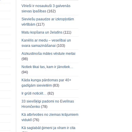
Vīrieši ir nosaukuši 3 galvenās
sievas īpašības
(162)
Sieviešu paaudze ar izkropļotām
vērtībām
(117)
Matu kopšana un želatīns
(111)
Kanēlis ar medu – veselībai un
svara samazināšanai
(103)
Aizkustinoša mātes vēstule meitai
(98)
Notiek tikai tas, kam ir jānotiek…
(94)
Kāda kunga pārdomas par 40+
gadīgām sievietēm
(83)
Ir grūti noticēt…
(82)
33 sievišķīgi padomi no Evelīnas
Hromčenko
(78)
Kā atbrīvoties no ziemas krājumiem
viduklī
(76)
Kā saglabāt ģimeni ja vīram ir cita