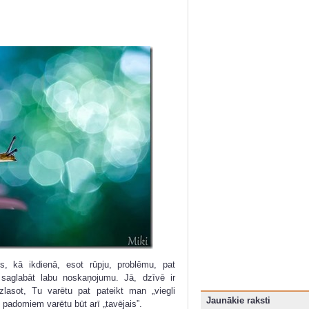
, kā ikdienā, esot rūpju, problēmu, pat
i saglabāt labu noskaņojumu. Jā, dzīvē ir
lasot, Tu varētu pat pateikt man „viegli
Jaunākie raksti
padomiem varētu būt arī „tavējais”.