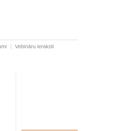
umi
Vebināru ieraksti