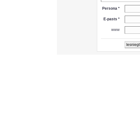
Persona *
E-pasts *
www