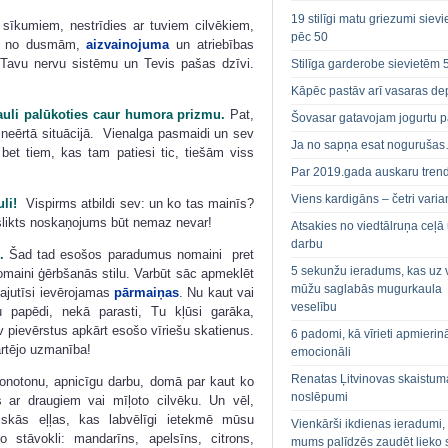
19 stilīgi matu griezumi siev
sīkumiem, nestrīdies ar tuviem cilvēkiem,
pēc 50
ies no dusmām,
aizvainojuma
un atriebības
u Tavu nervu sistēmu un Tevis pašas dzīvi.
Stilīga garderobe sievietēm 
Kāpēc pastāv arī vasaras de
auli palūkoties caur humora prizmu.
Pat,
Šovasar gatavojam jogurtu p
 neērtā situācijā. Vienalga pasmaidi un sev
Ja no sapņa esat noguruša
 bet tiem, kas tam patiesi tic, tiešām viss
Par 2019.gada auskaru tren
Viens kardigāns – četri varian
li!
Vispirms atbildi sev: un ko tas mainīs?
 slikts noskaņojums būt nemaz nevar!
Atsakies no viedtālruņa ceļā
darbu
.
Šad tad esošos paradumus nomaini pret
5 sekunžu ieradums, kas uz 
omaini ģērbšanās stilu. Varbūt sāc apmeklēt
mūžu saglabās mugurkaula
sajutīsi ievērojamas
pārmaiņas
. Nu kaut vai
veselību
 papēdi, nekā parasti, Tu kļūsi garāka,
 pievērstus apkārt esošo vīriešu skatienus.
6 padomi, kā vīrieti apmierin
ārtējo uzmanība!
emocionāli
Renatas Ļitvinovas skaistum
onotonu, apnicīgu darbu, domā par kaut ko
noslēpumi
 ar draugiem vai mīļoto cilvēku. Un vēl,
riskās eļļas, kas labvēlīgi ietekmē mūsu
Vienkārši ikdienas ieradumi,
 stāvokli: mandarīns, apelsīns, citrons,
mums palīdzēs zaudēt lieko 