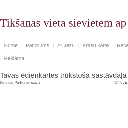
Tikšanās vieta sievietēm a
Home
Par mums
Ar Jēzu
Krāsu karte
Rece
Reklāma
Tavas ēdienkartes trūkstošā sastāvdaļa
Ievietots:
Pārtika un uzturs
Tev ir