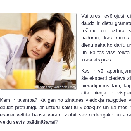
Vai tu esi ievērojusi, 
daudz ir diētu grāmat
režīmu un uztura sp
padomu, kas mums 
dienu saka ko darīt, u
un, ka tas viss teikta
krasi atšķiras.
Kas ir vēl apbrīnojam
šie eksperti piedāvā z
pierādījumus tam, kāp
cita pieeja ir vispie
Kam ir taisnība? Kā gan no zinātnes viedokļa raugoties v
daudz pretrunīgu ar uzturu saistītu viedokļu? Un kā mēs 
ēšanai veltītā haosa varam izlobīt sev noderīgāko un atr
veidu sevis paēdināšanai?