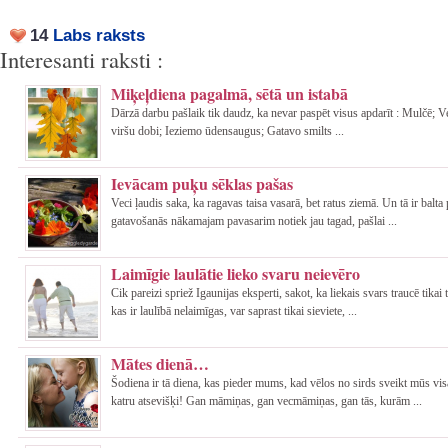
14
Labs raksts
Interesanti raksti :
Miķeļdiena pagalmā, sētā un istabā
Dārzā darbu pašlaik tik daudz, ka nevar paspēt visus apdarīt : Mulčē; 
viršu dobi; Ieziemo ūdensaugus; Gatavo smilts ...
Ievācam puķu sēklas pašas
Veci ļaudis saka, ka ragavas taisa vasarā, bet ratus ziemā. Un tā ir balta 
gatavošanās nākamajam pavasarim notiek jau tagad, pašlai ...
Laimīgie laulātie lieko svaru neievēro
Cik pareizi spriež Igaunijas eksperti, sakot, ka liekais svars traucē tikai
kas ir laulībā nelaimīgas, var saprast tikai sieviete, ...
Mātes dienā…
Šodiena ir tā diena, kas pieder mums, kad vēlos no sirds sveikt mūs vi
katru atsevišķi! Gan māmiņas, gan vecmāmiņas, gan tās, kurām ...