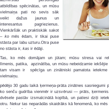
atbildības spēcinātas, un mūsu
vielmaiņa pati no sevis sāk
veikt dažus jaunus un
interesantus pagriezienus.
Vienkāršāk un praktiskāk sakot
–
ko
mēs ēdam, ir tikai puse
stāsta par labu uzturu.Otra puse
no stāsta ir,
kas
ir ēdāji.
Tas, ko mēs domājam un jūtam; mūsu stresa vai rel
līmenis, patika, apzinātība, un mūsu nebeidzamie iekšējie
tam visam ir spēcīga un zinātniski pamatota ietekm
vielmaiņu.
pēdējo 30 gadu laikā ķermeņa-prāta zinātnes sasniegumi p
ko senču gudrība vienmēr ir uzsvērusi — prāts, ķermenis,
dvēsele pastāv izsmalcinātā kopībā, un patiesi dziļi iet
otru. Nekur tas neparādās skaidrāks kā fenomenā, ko mēs 