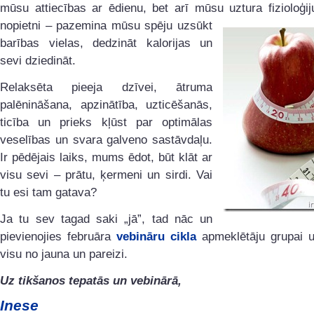
mūsu attiecības ar ēdienu, bet arī mūsu uztura fizioloģij
nopietni – pazemina mūsu spēju uzsūkt
barības vielas, dedzināt kalorijas un
sevi dziedināt.
Relaksēta pieeja dzīvei, ātruma
palēnināšana, apzinātība, uzticēšanās,
ticība un prieks kļūst par optimālas
veselības un svara galveno sastāvdaļu.
Ir pēdējais laiks, mums ēdot, būt klāt ar
visu sevi – prātu, ķermeni un sirdi. Vai
tu esi tam gatava?
Ja tu sev tagad saki „jā”, tad nāc un
pievienojies februāra
vebināru cikla
apmeklētāju grupai 
visu no jauna un pareizi.
Uz tikšanos tepatās un vebinārā,
Inese