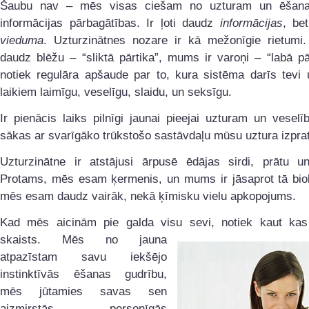
Šaubu nav – mēs visas ciešam no uzturam un ēšanai
informācijas pārbagātības. Ir ļoti daudz
informācijas
, be
vieduma
. Uzturzinātnes nozare ir kā mežonīgie rietumi
daudz blēžu – “sliktā pārtika”, mums ir varoņi – “labā pā
notiek regulāra apšaude par to, kura sistēma darīs tevi 
laikiem laimīgu, veselīgu, slaidu, un seksīgu.
Ir pienācis laiks pilnīgi jaunai pieejai uzturam un veselī
sākas ar svarīgāko trūkstošo sastāvdaļu mūsu uztura izpra
Uzturzinātne ir atstājusi ārpusē ēdājas sirdi, prātu un
Protams, mēs esam ķermenis, un mums ir jāsaprot tā biolo
mēs esam daudz vairāk, nekā ķīmisku vielu apkopojums.
Kad mēs aicinām pie galda visu sevi, notiek kaut kas
skaists. Mēs no jauna
atpazīstam savu iekšējo
instinktīvās ēšanas gudrību,
mēs jūtamies savas sen
aizmirstās personīgās