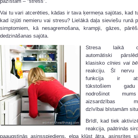
pazīstam – “stress”.
Vai tu vari atcerēties, kādas ir tava ķermeņa sajūtas, kad tu
kad izjūti nemieru vai stresu? Lielākā daļa sieviešu runā 
simptomiem, kā nesagremošana, krampji, gāzes, pārēš
dedzināšanas sajūta.
Stresa laikā or
automātiski pārsl
klasisko
cīnies
vai bē
reakciju. Šī nervu
funkcija ir attīs
tūkstošiem gadu
nodrošinot mums
aizsardzības me
dzīvībai bīstamām situ
Brīdī, kad tiek aktiviz
reakcija, paātrinās sir
paaugstinās asinsspiediens, elpa kļūst ātra, asinsrites 