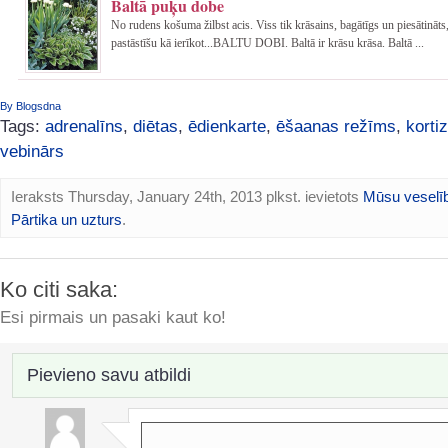
Baltā puķu dobe
No rudens košuma žilbst acis. Viss tik krāsains, bagātīgs un piesātināts,
pastāstīšu kā ierīkot...BALTU DOBI. Baltā ir krāsu krāsa. Baltā ...
By Blogsdna
Tags:
adrenalīns
,
diētas
,
ēdienkarte
,
ēšaanas režīms
,
korti
vebinārs
Ieraksts Thursday, January 24th, 2013 plkst. ievietots
Mūsu veselī
Pārtika un uzturs
.
Ko citi saka:
Esi pirmais un pasaki kaut ko!
Pievieno savu atbildi