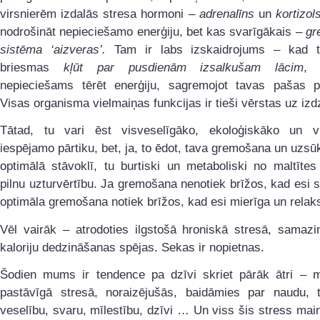
virsnierēm izdalās stresa hormoni –
adrenalīns
un
kortizol
nodrošināt nepieciešamo enerģiju, bet kas svarīgākais –
gr
sistēma ‘aizveras’.
Tam ir labs izskaidrojums – kad 
briesmas
kļūt par pusdienām izsalkušam lācim
, 
nepieciešams tērēt enerģiju, sagremojot tavas pašas p
Visas organisma vielmaiņas funkcijas ir tieši vērstas uz iz
Tātad, tu vari ēst visveselīgāko, ekoloģiskāko un v
iespējamo pārtiku, bet, ja, to ēdot, tava gremošana un uzs
optimālā stāvoklī, tu burtiski un metaboliski no maltīte
pilnu uzturvērtību. Ja gremošana nenotiek brīžos, kad esi s
optimāla gremošana notiek brīžos, kad esi mierīga un relak
Vēl vairāk – atrodoties ilgstošā hroniskā stresā, samaz
kaloriju dedzināšanas spējas. Sekas ir nopietnas.
Šodien mums ir tendence pa dzīvi skriet pārāk ātri –
pastāvīgā stresā, noraizējušās, baidāmies par naudu, t
veselību, svaru, mīlestību, dzīvi … Un viss šis stress main