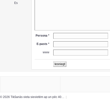
Es
Persona *
E-pasts *
www
© 2026 Tikšanās vieta sievietēm ap un pēc 40…
|