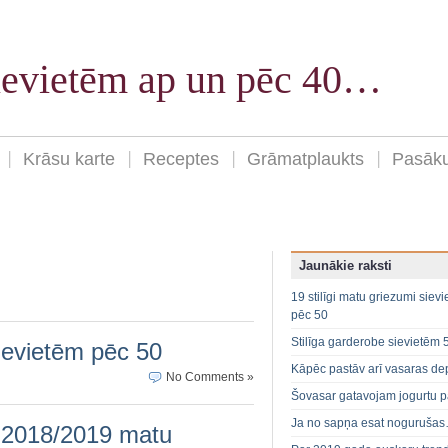
sievietēm ap un pēc 40…
Krāsu karte
Receptes
Grāmatplaukts
Pasāk
Jaunākie raksti
19 stilīgi matu griezumi siev
pēc 50
Stilīga garderobe sievietēm 
sievietēm pēc 50
Kāpēc pastāv arī vasaras de
No Comments »
Šovasar gatavojam jogurtu p
Ja no sapņa esat noguruša
 2018/2019 matu