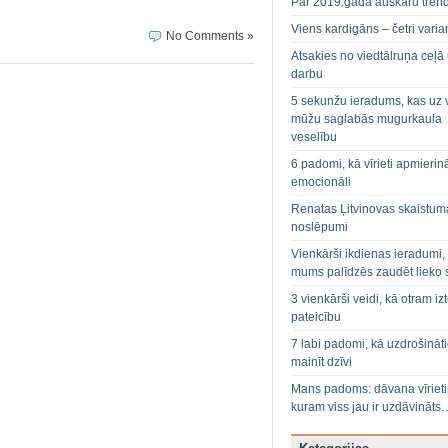
Par 2019.gada auskaru tren
Viens kardigāns – četri varian
No Comments »
Atsakies no viedtālruņa ceļā
darbu
5 sekunžu ieradums, kas uz 
mūžu saglabās mugurkaula
veselību
6 padomi, kā vīrieti apmierin
emocionāli
Renatas Ļitvinovas skaistum
noslēpumi
Vienkārši ikdienas ieradumi,
mums palīdzēs zaudēt lieko 
3 vienkārši veidi, kā otram izt
pateicību
7 labi padomi, kā uzdrošināt
mainīt dzīvi
Mans padoms: dāvana vīriet
kuram viss jau ir uzdāvināts