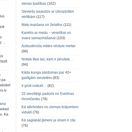
sievas īpašības
(162)
Sieviešu paaudze ar izkropļotām
dus
vērtībām
(117)
Matu kopšana un želatīns
(111)
oti
Kanēlis ar medu – veselībai un
et
svara samazināšanai
(103)
ad …
Aizkustinoša mātes vēstule meitai
(98)
aļa
Notiek tikai tas, kam ir jānotiek…
zlasīt
(94)
Kāda kunga pārdomas par 40+
a
gadīgām sievietēm
(83)
d pa
akstiet
Ir grūti noticēt…
(82)
s.lv
33 sievišķīgi padomi no Evelīnas
Hromčenko
(78)
šana
Kā atbrīvoties no ziemas krājumiem
 nekad
viduklī
(76)
ju. Ka
Kā saglabāt ģimeni ja vīram ir cita
(76)