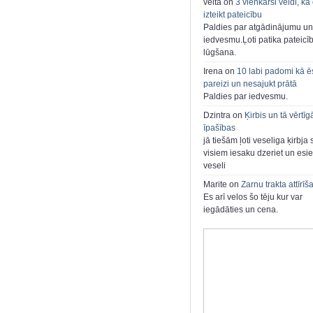
velta on
3 vienkārši veidi, kā
izteikt pateicību
Paldies par atgādinājumu un
iedvesmu.Ļoti patika pateicī
lūgšana.
Irena on
10 labi padomi kā ē
pareizi un nesajukt prātā
Paldies par iedvesmu.
Dzintra on
Ķirbis un tā vērtīg
īpašības
jā tiešām ļoti veseliga ķirbja 
visiem iesaku dzeriet un esie
veseli
Marite on
Zarnu trakta attīrīš
Es arī velos šo tēju kur var
iegādāties un cena.