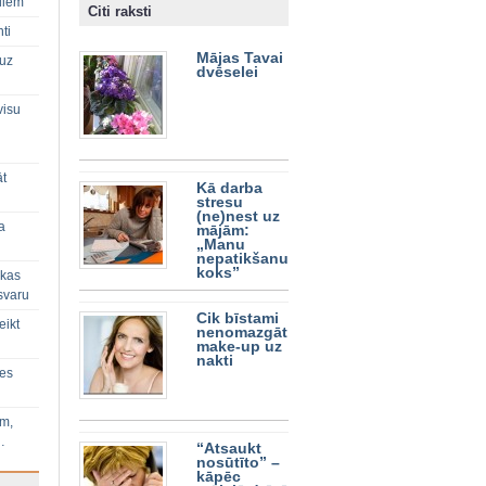
diem
Citi raksti
ti
Mājas Tavai
 uz
dvēselei
visu
āt
Kā darba
stresu
(ne)nest uz
a
mājām:
„Manu
nepatikšanu
koks”
 kas
svaru
Cik bīstami
eikt
nenomazgāt
make-up uz
nakti
ies
im,
…
“Atsaukt
nosūtīto” –
kāpēc