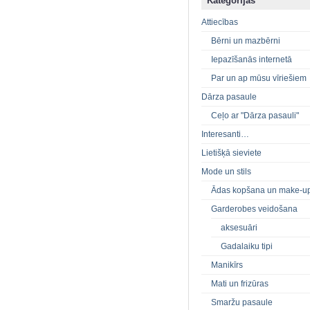
Kategorijas
Attiecības
Bērni un mazbērni
Iepazīšanās internetā
Par un ap mūsu vīriešiem
Dārza pasaule
Ceļo ar "Dārza pasauli"
Interesanti…
Lietišķā sieviete
Mode un stils
Ādas kopšana un make-u
Garderobes veidošana
aksesuāri
Gadalaiku tipi
Manikīrs
Mati un frizūras
Smaržu pasaule