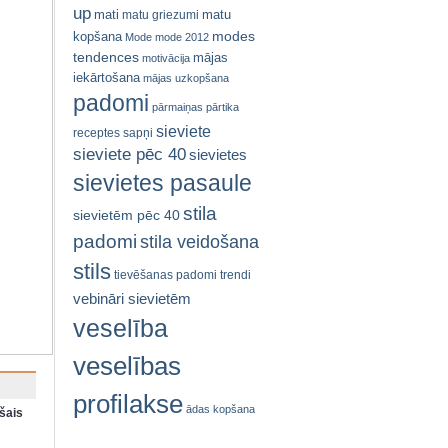
up
mati
matu
matu griezumi
modes
kopšana
Mode
mode 2012
tendences
mājas
motivācija
iekārtošana
mājas uzkopšana
padomi
pārmaiņas
pārtika
sieviete
receptes
sapņi
sieviete pēc 40
sievietes
sievietes pasaule
stila
sievietēm pēc 40
padomi
stila veidošana
stils
tievēšanas padomi
trendi
vebināri sievietēm
veselība
veselības
profilakse
ādas kopšana
šais