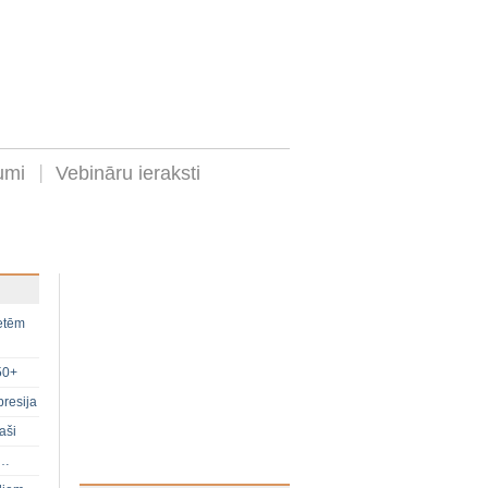
umi
Vebināru ieraksti
ietēm
50+
presija
aši
s…