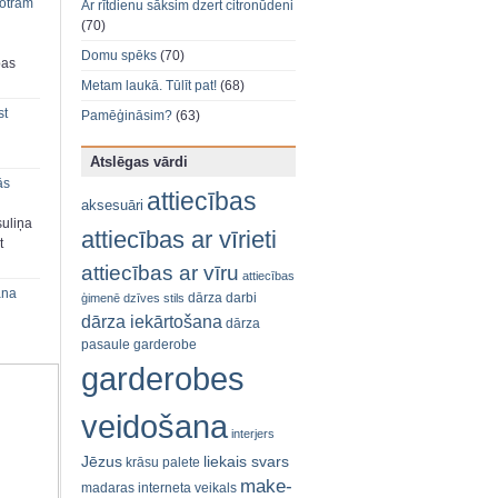
 otram
Ar rītdienu sāksim dzert citronūdeni
(70)
Domu spēks
(70)
bas
Metam laukā. Tūlīt pat!
(68)
st
Pamēģināsim?
(63)
Atslēgas vārdi
ās
attiecības
aksesuāri
suliņa
attiecības ar vīrieti
t
attiecības ar vīru
attiecības
ana
dārza darbi
ģimenē
dzīves stils
dārza iekārtošana
dārza
pasaule
garderobe
garderobes
veidošana
interjers
Jēzus
liekais svars
krāsu palete
make-
madaras interneta veikals