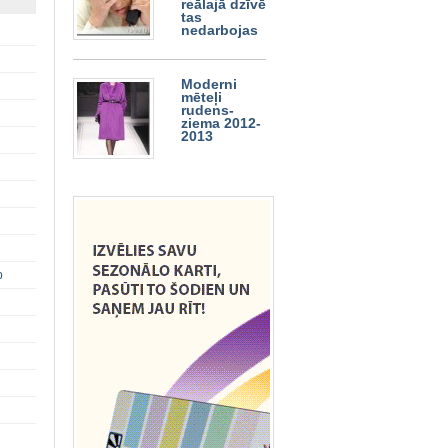
reālajā dzīvē
tas
nedarbojas
Moderni
mēteļi
rudens-
ziema 2012-
2013
p