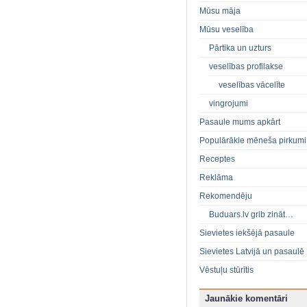
Mūsu māja
Mūsu veselība
Pārtika un uzturs
veselības profilakse
veselības vācelīte
vingrojumi
Pasaule mums apkārt
Populārākie mēneša pirkumi
Receptes
Reklāma
Rekomendēju
Buduars.lv grib zināt…
Sievietes iekšējā pasaule
Sievietes Latvijā un pasaulē
Vēstuļu stūrītis
Jaunākie komentāri