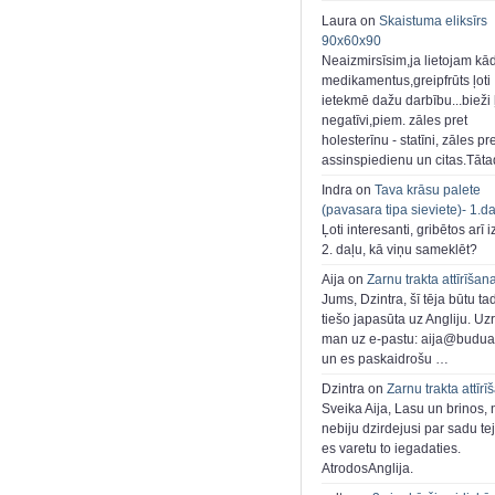
Laura on
Skaistuma eliksīrs
90x60x90
Neaizmirsīsim,ja lietojam kā
medikamentus,greipfrūts ļoti
ietekmē dažu darbību...bieži ļ
negatīvi,piem. zāles pret
holesterīnu - statīni, zāles pr
assinspiedienu un citas.Tāt
Indra on
Tava krāsu palete
(pavasara tipa sieviete)- 1.d
Ļoti interesanti, gribētos arī i
2. daļu, kā viņu sameklēt?
Aija on
Zarnu trakta attīrīšan
Jums, Dzintra, šī tēja būtu ta
tiešo japasūta uz Angliju. Uzr
man uz e-pastu: aija@buduar
un es paskaidrošu …
Dzintra on
Zarnu trakta attīrī
Sveika Aija, Lasu un brinos,
nebiju dzirdejusi par sadu te
es varetu to iegadaties.
AtrodosAnglija.