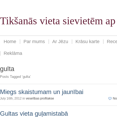
Tikšanās vieta sievietēm a
Home
Par mums
Ar Jēzu
Krāsu karte
Rece
Reklāma
gulta
Posts Tagged ‘gulta’
Miegs skaistumam un jaunībai
July 16th, 2012 in
veselības profilakse
No
Gultas vieta guļamistabā