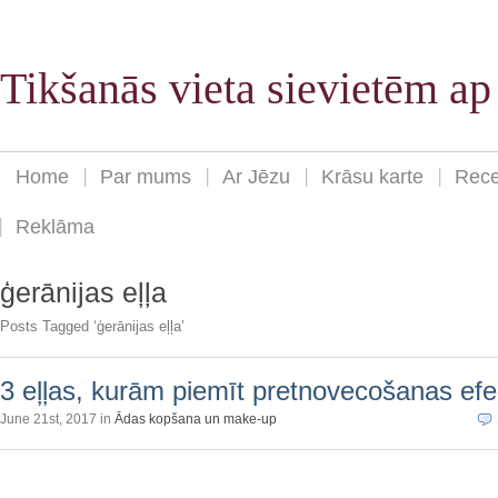
Tikšanās vieta sievietēm a
Home
Par mums
Ar Jēzu
Krāsu karte
Rece
Reklāma
ģerānijas eļļa
Posts Tagged ‘ģerānijas eļļa’
3 eļļas, kurām piemīt pretnovecošanas efe
June 21st, 2017 in
Ādas kopšana un make-up