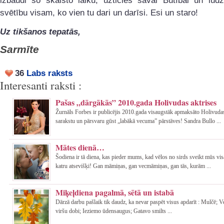
izbaudi šo skaisto laiku, uzticies savai Būtībai un lūdz
svētību visam, ko vien tu dari un darīsi. Esi un staro!
Uz tikšanos tepatās,
Sarmīte
36
Labs raksts
Interesanti raksti :
Pašas „dārgākās” 2010.gada Holivudas aktrises
Žurnāls Forbes ir publicējis 2010.gada visaugstāk apmaksāto Holivudas
sarakstu un pārsvaru gūst „labākā vecuma” pārstāves! Sandra Bullo ...
Mātes dienā…
Šodiena ir tā diena, kas pieder mums, kad vēlos no sirds sveikt mūs vi
katru atsevišķi! Gan māmiņas, gan vecmāmiņas, gan tās, kurām ...
Miķeļdiena pagalmā, sētā un istabā
Dārzā darbu pašlaik tik daudz, ka nevar paspēt visus apdarīt : Mulčē; 
viršu dobi; Ieziemo ūdensaugus; Gatavo smilts ...