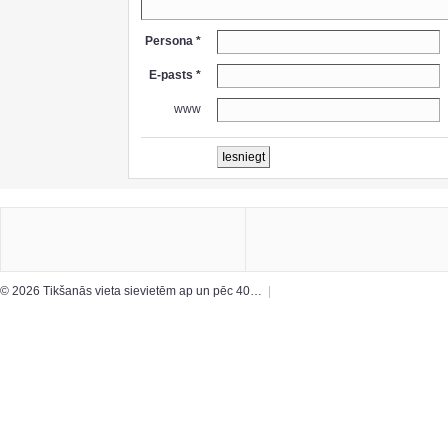
Persona *
E-pasts *
www
© 2026 Tikšanās vieta sievietēm ap un pēc 40…
|