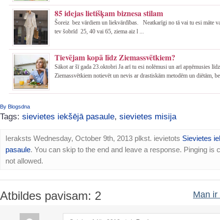
85 idejas lietišķam biznesa stilam
Šoreiz bez vārdiem un liekvārdības. Neatkarīgi no tā vai tu esi māte va
tev šobrīd 25, 40 vai 65, ziema aiz l ...
Tievējam kopā līdz Ziemassvētkiem?
Sākot ar šī gada 23.oktobri Ja arī tu esi nolēmusi un arī apņēmusies līdz
Ziemassvētkiem notievēt un nevis ar drastiskām metodēm un diētām, be 
By Blogsdna
Tags:
sievietes iekšējā pasaule
,
sievietes misija
Ieraksts Wednesday, October 9th, 2013 plkst. ievietots
Sievietes i
pasaule
. You can skip to the end and leave a response. Pinging is c
not allowed.
Atbildes pavisam: 2
Man ir 