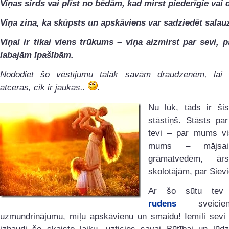
Viņas sirds vai plīst no bēdām, kad mirst piederīgie vai
Viņa zina, ka skūpsts un apskāviens var sadziedēt salauz
Viņai ir tikai viens trūkums – viņa aizmirst par sevi, 
labajām īpašībām.
Nododiet šo vēstījumu tālāk savām draudzenēm, lai 
atceras, cik ir jaukas..
.
Nu lūk, tāds ir šis
stāstiņš. Stāsts pa
tevi – par mums v
mums – mājsaim
grāmatvedēm, ār
skolotājām, par Siev
Ar šo sūtu tev 
rudens
sveicie
uzmundrinājumu, mīļu apskāvienu un smaidu! Iemīli sevi 