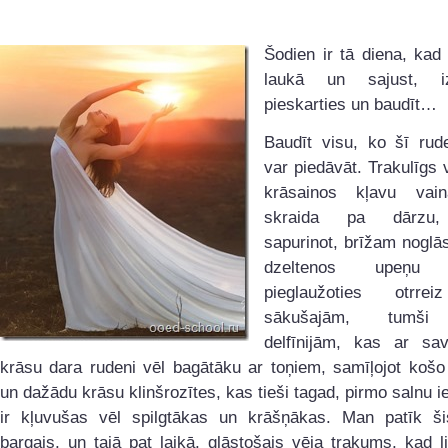
Šodien ir tā diena, kad 
laukā un sajust, iz
pieskarties un baudīt…
Baudīt visu, ko šī rud
var piedāvāt. Trakulīgs v
krāsainos kļavu vai
skraida pa dārzu,
sapurinot, brīžam noglāst
dzeltenos upeņu 
pieglaužoties otrrei
sākušajām, tumši 
delfīnijām, kas ar sav
krāsu dara rudeni vēl bagātāku ar toņiem, samīļojot košo
un dažādu krāsu klinšrozītes, kas tieši tagad, pirmo salnu i
ir kļuvušas vēl spilgtākas un krāšņākas. Man patīk ši
bargais, un tajā pat laikā, glāstošais vēja trakums, kad l