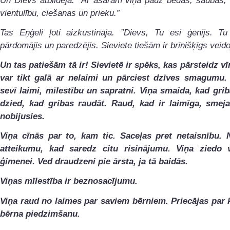
Un Dievs atbildēja: ”Ar asarām viņa pauž bēdas, šaubas, 
vientulību, ciešanas un prieku.”
Tas Eņģeli ļoti aizkustināja. ”Dievs, Tu esi ģēnijs. Tu
pārdomājis un paredzējis. Sieviete tiešām ir brīnišķīgs veid
Un tas patiešām tā ir! Sievietē ir spēks, kas pārsteidz vīr
var tikt galā ar nelaimi un pārciest dzīves smagumu.
sevī laimi, mīlestību un sapratni. Viņa smaida, kad grib
dzied, kad gribas raudāt. Raud, kad ir laimīga, smeja
nobijusies.
Viņa cīnās par to, kam tic. Saceļas pret netaisnību.
atteikumu, kad saredz citu risinājumu. Viņa ziedo 
ģimenei. Ved draudzeni pie ārsta, ja tā baidās.
Viņas mīlestība ir beznosacījumu.
Viņa raud no laimes par saviem bērniem. Priecājas par
bērna piedzimšanu.