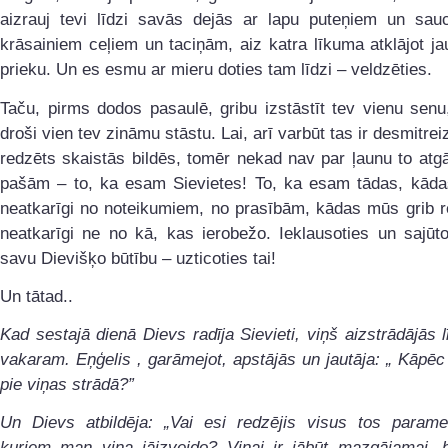
aizrauj tevi līdzi savās dejās ar lapu puteņiem un sauc
krāsainiem ceļiem un taciņām, aiz katra līkuma atklājot j
prieku. Un es esmu ar mieru doties tam līdzi – veldzēties.
Taču, pirms dodos pasaulē, gribu izstāstīt tev vienu sen
droši vien tev zināmu stāstu. Lai, arī varbūt tas ir desmitrei
redzēts skaistās bildēs, tomēr nekad nav par ļaunu to atg
pašām – to, ka esam Sievietes! To, ka esam tādas, kād
neatkarīgi no noteikumiem, no prasībām, kādas mūs grib re
neatkarīgi ne no kā, kas ierobežo. Ieklausoties un sajūt
savu Dievišķo būtību – uzticoties tai!
Un tātad..
Kad sestajā dienā Dievs radīja Sievieti, viņš aizstrādājās 
vakaram. Eņģelis , garāmejot, apstājās un jautāja: „ Kāpēc T
pie viņas strādā?”
Un Dievs atbildēja: „Vai esi redzējis visus tos parame
kuriem man viņa jāizveido? Viņai ir jābūt mazgājamai, 