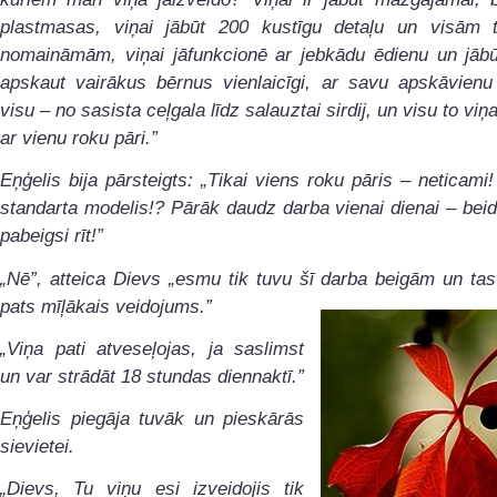
plastmasas, viņai jābūt 200 kustīgu detaļu un visām 
nomaināmām, viņai jāfunkcionē ar jebkādu ēdienu un jābūt
apskaut vairākus bērnus vienlaicīgi, ar savu apskāvienu 
visu – no sasista ceļgala līdz salauztai sirdij, un visu to viņ
ar vienu roku pāri.”
Eņģelis bija pārsteigts: „Tikai viens roku pāris – neticami!
standarta modelis!? Pārāk daudz darba vienai dienai – beid
pabeigsi rīt!”
„Nē”, atteica Dievs „esmu tik tuvu šī darba beigām un ta
pats mīļākais
veidojums.”
„Viņa pati atveseļojas, ja saslimst
un var strādāt 18 stundas diennaktī.”
Eņģelis piegāja tuvāk un pieskārās
sievietei.
„Dievs, Tu viņu esi izveidojis tik