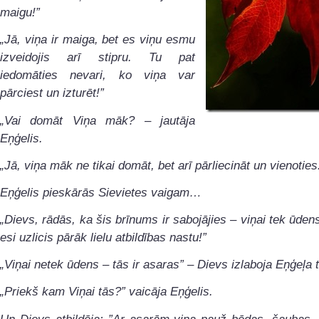
maigu!”
„Jā, viņa ir maiga, bet es viņu esmu
izveidojis arī stipru. Tu pat
iedomāties nevari, ko viņa var
pārciest un izturēt!”
„Vai domāt Viņa māk? – jautāja
Eņģelis.
„Jā, viņa māk ne tikai domāt, bet arī pārliecināt un vienoties
Eņģelis pieskārās Sievietes vaigam…
„Dievs, rādās, ka šis brīnums ir sabojājies – viņai tek ūdens
esi uzlicis pārāk lielu atbildības nastu!”
„Viņai netek ūdens – tās ir asaras” – Dievs izlaboja Eņģeļa t
„Priekš kam Viņai tās?” vaicāja Eņģelis.