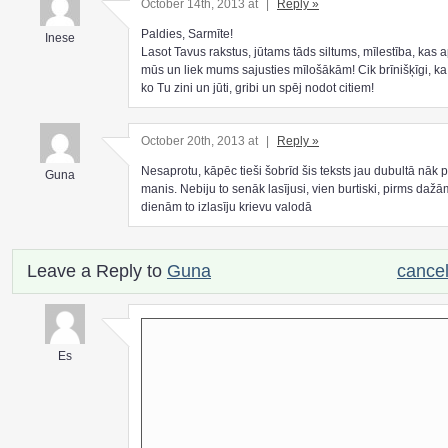
October 14th, 2013 at
|
Reply »
Paldies, Sarmīte!
Inese
Lasot Tavus rakstus, jūtams tāds siltums, mīlestība, kas 
mūs un liek mums sajusties mīlošākām! Cik brīnišķīgi, ka 
ko Tu zini un jūti, gribi un spēj nodot citiem!
October 20th, 2013 at
|
Reply »
Nesaprotu, kāpēc tieši šobrīd šis teksts jau dubultā nāk p
Guna
manis. Nebiju to senāk lasījusi, vien burtiski, pirms dažā
dienām to izlasīju krievu valodā
Leave a Reply to
Guna
cancel
Es