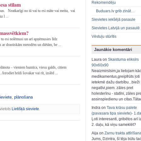
Rekomendēju
nesa stilam
as. Neatkarīgi no tā vai tu esi māte vai meita, vai
Buduars.lv grib zināt…
z l ...
Sievietes iekšējā pasaule
Sievietes Latvijā un pasaulē
emassvētkiem?
Vēstuļu stūrītis
ī tu esi nolēmusi un arī apņēmusies līdz
s ar drastiskām metodēm un diētām, be ...
Jaunākie komentāri
Laura on
Skaistuma eliksīrs
90x60x90
lānota – vieniem baznīca, viesu galds, citiem
Neaizmirsīsim,ja lietojam kā
odiet brīdi šovakar vai rīt, izslēd ...
medikamentus,greipfrūts ļoti
ietekmē dažu darbību...bieži ļ
negatīvi,piem. zāles pret
holesterīnu - statīni, zāles pr
ieviete
,
plānošana
assinspiedienu un citas.Tāt
Indra on
Tava krāsu palete
vietots
Lietišķā sieviete
.
(pavasara tipa sieviete)- 1.d
Ļoti interesanti, gribētos arī i
2. daļu, kā viņu sameklēt?
Aija on
Zarnu trakta attīrīšan
Jums, Dzintra, šī tēja būtu ta