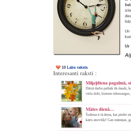
lie
izt
die
līd
Un 
kur
Uz 
Ai
10
Labs raksts
Interesanti raksti :
Miķeļdiena pagalmā, sē
Dārzā darbu pašlaik tik daudz, k
viršu dobi; Ieziemo ūdensaugus; 
Mātes dienā…
Šodiena ir tā diena, kas pieder 
katru atsevišķi! Gan māmiņas, g