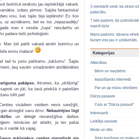
vā burtnīcā ierakstu jau iepriekšējā vakarā.
3 vienkārši veidi, kā otram izt
kamākie, izdaru pirmos. Sajūta fantastiska!
pateicību
aru visu, kas tajās bija ieplānots! Es šos
7 labi padomi, kā uzdrošināt
u, uz aiznākamo, bet es tos „nepazaudēju”
mainīt dzīvi
gada man ir vesela „čupa” neizdarītu un
i padara tieši psiholoģiski.
Mans padoms: dāvana vīriet
kuram viss jau ir uzdāvināts
u. Man ļoti patīk vakarā atvērt burtnīcu un
 liela esmu malace!
Kategorijas
šad tad tu justu patīkamu „tukšumu”. Šajās
Attiecības
kumiem, ļauj savām smadzenēm atslābināties
Bērni un mazbērni
Iepazīšanās internetā
svarīguma pakāpes.
Atceries, ka „otršķirīgi”
Par un ap mūsu vīriešiem
u saproti un jūti, ka tavā priekšā ir patiešām
šanu tūlīt pat!
Dārza pasaule
Ceļo ar "Dārza pasauli"
enties visādiem veidiem nevis sarežģīt,
 gan atvieglot savu dzīvi.
Nekautrējies lūgt
Interesanti…
īdzību
un deleģē nesarežģītus darbus
Lietišķā sieviete
ēģiem. Iemācies arī atteikt, ja tev pašai
bu ir vairāk kā vajag.
Mode un stils
Ādas kopšana un make-u
Savus mājiniekus centies pieradināt pie