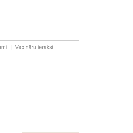
umi
Vebināru ieraksti