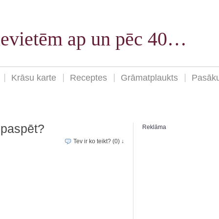
sievietēm ap un pēc 40…
Krāsu karte
Receptes
Grāmatplaukts
Pasāk
 paspēt?
Reklāma
Tev ir ko teikt? (0) ↓