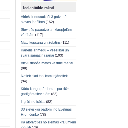
Iecienītākie raksti
Vīrieši ir nosaukuši 3 galvenās
sievas īpašības
(162)
Sieviešu paaudze ar izkropļotām
vērtībām
(117)
Matu kopšana un želatīns
(111)
Kanēlis ar medu – veselībai un
svara samazināšanai
(103)
Aizkustinoša mātes vēstule meitai
(98)
Notiek tikai tas, kam ir jānotiek…
(94)
Kāda kunga pārdomas par 40+
gadīgām sievietēm
(83)
Ir grūti noticēt…
(82)
33 sievišķīgi padomi no Evelīnas
Hromčenko
(78)
Kā atbrīvoties no ziemas krājumiem
viduklī
(76)