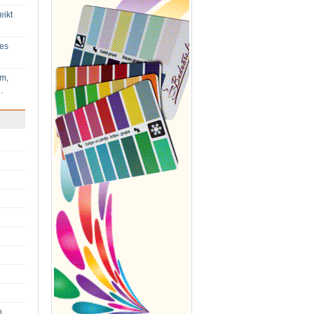
eikt
ies
im,
…
p