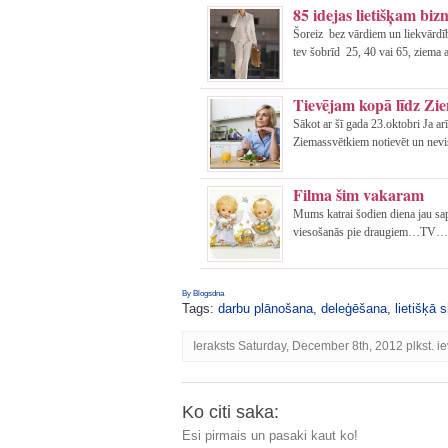
85 idejas lietišķam biz
Šoreiz bez vārdiem un liekvārdīb
tev šobrīd 25, 40 vai 65, ziema ai
Tievējam kopā līdz Zi
Sākot ar šī gada 23.oktobri Ja ar
Ziemassvētkiem notievēt un nevi
Filma šim vakaram
Mums katrai šodien diena jau sap
viesošanās pie draugiem…TV…. Atr
By Blogsdna
Tags:
darbu plānošana
,
deleģēšana
,
lietišķā s
Ieraksts Saturday, December 8th, 2012 plkst. ie
Ko citi saka:
Esi pirmais un pasaki kaut ko!