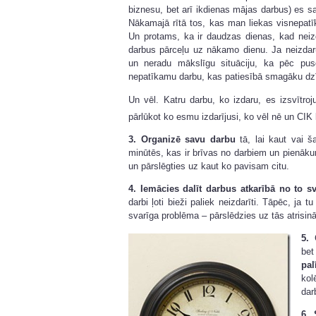
biznesu, bet arī ikdienas mājas darbus) es sa
Nākamajā rītā tos, kas man liekas visnepatī
Un protams, ka ir daudzas dienas, kad neizd
darbus pārceļu uz nākamo dienu. Ja neizdar
un neradu mākslīgu situāciju, ka pēc pus
nepatīkamu darbu, kas patiesībā smagāku dzīv
Un vēl. Katru darbu, ko izdaru, es izsvītroj
pārlūkot ko esmu izdarījusi, ko vēl nē un CIK
3.
Organizē savu darbu
tā, lai kaut vai 
minūtēs, kas ir brīvas no darbiem un pienā
un pārslēgties uz kaut ko pavisam citu.
4. Iemācies dalīt darbus atkarībā no to 
darbi ļoti bieži paliek neizdarīti. Tāpēc, ja t
svarīga problēma – pārslēdzies uz tās atrisinā
5.
C
bet
pal
kol
dar
6.