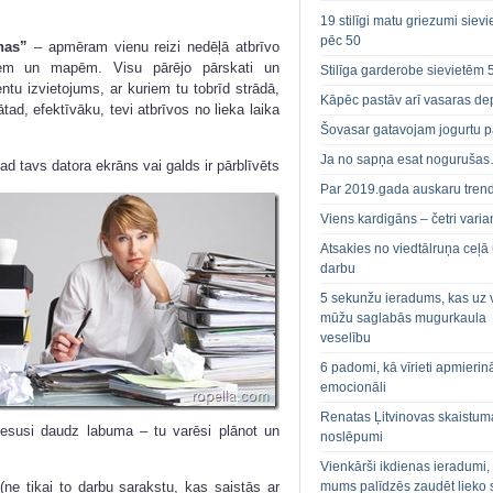
19 stilīgi matu griezumi siev
pēc 50
nas”
– apmēram vienu reizi nedēļā atbrīvo
iem un mapēm. Visu pārējo pārskati un
Stilīga garderobe sievietēm 
tu izvietojums, ar kuriem tu tobrīd strādā,
Kāpēc pastāv arī vasaras de
ad, efektīvāku, tevi atbrīvos no lieka laika
Šovasar gatavojam jogurtu p
Ja no sapņa esat noguruša
Kad tavs datora ekrāns vai galds ir pārblīvēts
Par 2019.gada auskaru tren
Viens kardigāns – četri varian
Atsakies no viedtālruņa ceļā
darbu
5 sekunžu ieradums, kas uz 
mūžu saglabās mugurkaula
veselību
6 padomi, kā vīrieti apmierin
emocionāli
Renatas Ļitvinovas skaistum
 nesusi daudz labuma – tu varēsi plānot un
noslēpumi
Vienkārši ikdienas ieradumi,
mums palīdzēs zaudēt lieko 
(ne tikai to darbu sarakstu, kas saistās ar