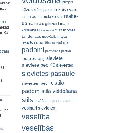
veidošana
interjers
akstiet
s.lv
Jēzus
liekais svars
krāsu palete
make-
madaras interneta veikals
šana
up
mati
matu
matu griezumi
 nekad
modes
kopšana
Mode
mode 2012
ju. Ka
tendences
mājas
motivācija
iekārtošana
mājas uzkopšana
padomi
pārmaiņas
pārtika
 otram
sieviete
receptes
sapņi
sieviete pēc 40
sievietes
bas
sievietes pasaule
st
stila
sievietēm pēc 40
padomi
stila veidošana
stils
ās
tievēšanas padomi
trendi
vebināri sievietēm
suliņa
veselība
t
veselības
ana