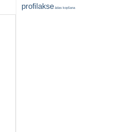
profilakse
ādas kopšana