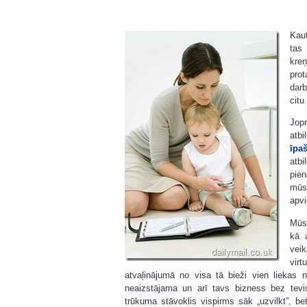
Kaut
tas
kre
pro
darb
citu
Jop
atb
īpa
atb
pie
mūsu
apvi
Mūs
kā 
veik
vir
atvaļinājumā no visa tā bieži vien liekas n
neaizstājama un arī tavs bizness bez tevis
trūkuma stāvoklis vispirms sāk „uzvilkt”, 