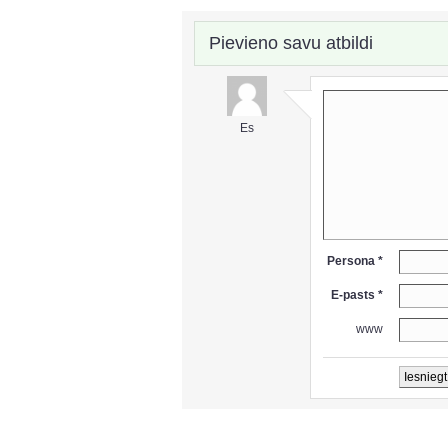
Pievieno savu atbildi
Es
Persona *
E-pasts *
www