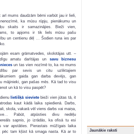
 arī mums daudzām bērni varbūt jau ir lieli,
 nenozīmē, ka mūsu rūpju, pienākumu un
ņķu skaits ir samazinājies. Bieži vien,
tams, to apjoms ir tik liels mūsu pašu
ību un centienu dēļ … Šodien runa ies par
 ko.
rojām esam grāmatvedes, skolotājas utt. –
ildīgu amatu darītājas un
savu biznesu
šnieces
un tas vien nozīmē to, ka no mums
ildību par sevis un citu uzliktajiem
nākumiem gaida gan darba devējs, gan
 mājinieki, gan pašas mēs. Kā tad to visu
enot un kā to visu paspēt?
dienu
lietišķā sieviete
bieži vien jūtas tā, it
atrodas kaut kādā laika spiedienā. Darbs,
ali, skola, vakarā vēl viens darbs vai maiņa,
tuve… Pabūt, atpūsties divu nedēļu
ereāls sapnis, jo izrādās, ka ofisā tu esi
 var apstāties. Pierastais mūžīgais laika
Jaunākie raksti
bet pēc tam kļūst kā smaga nasta. Kā ar to