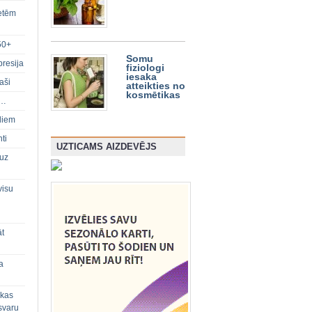
ietēm
50+
Somu
presija
fiziologi
iesaka
aši
atteikties no
kosmētikas
s…
diem
ti
UZTICAMS AIZDEVĒJS
 uz
visu
āt
a
 kas
svaru