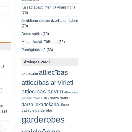
Kā saglabāt ģimeni ja vīram ir cita
(76)
Ar rītdienu sāksim dzert citronūdeni
(70)
Domu spēks
(70)
Metam laukā. Tūlīt pat!
(68)
Pamēģināsim?
(63)
Atslēgas vārdi
dus
attiecības
aksesuāri
oti
attiecības ar vīrieti
et
attiecības ar vīru
attiecības
ad …
dārza darbi
ģimenē
dzīves stils
dārza iekārtošana
dārza
aļa
pasaule
garderobe
zlasīt
garderobes
a
d pa