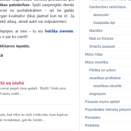
lākas patstāvības
. Īpaši saspringtās dienās
Garderobes veidošana
ieciet no pusfabrikātiem – arī tie gadās
aksesuāri
zgan kvalitatīvi (tikai jāatrod kuri tie ir). Ja
zekļi atļauj, atrodi aukli vai mājsaimnieci.
Gadalaiku tipi
Manikīrs
lepojies ar sevi – tu esi
lietišķa sieviete
,
u ir par ko cienīt!
Mati un frizūras
tikšanos tepatās,
Smaržu pasaule
ja
Mūsu māja
Mūsu veselība
Pārtika un uzturs
veselības profilakse
tā un istabā
veselības vācelīte
a nevar paspēt visus apdarīt : Mulčē; Veido savu
Gatavo smilts ...
vingrojumi
Pasaule mums apkārt
Populārākie mēneša pirkumi
mums, kad vēlos no sirds sveikt mūs visas kopā un
Receptes
an vecmāmiņas, gan tās, kurām ...
Reklāma