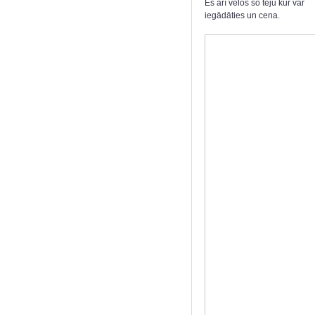
Es arī velos šo tēju kur var
iegādāties un cena.