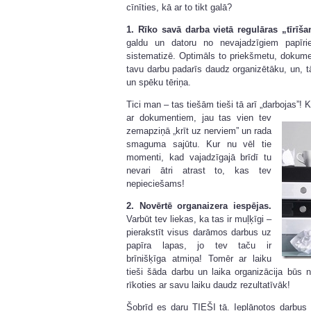
cīnīties, kā ar to tikt galā?
1. Rīko savā darba vietā regulāras „tīrīša
galdu un datoru no nevajadzīgiem papīr
sistematizē. Optimāls to priekšmetu, dokumen
tavu darbu padarīs daudz organizētāku, un, tāt
un spēku tēriņa.
Tici man – tas tiešām tieši tā arī „darbojas”! 
ar dokumentiem, jau tas vien tev
zemapziņā „krīt uz nerviem” un rada
smaguma sajūtu. Kur nu vēl tie
momenti, kad vajadzīgajā brīdī tu
nevari ātri atrast to, kas tev
nepieciešams!
2. Novērtē organaizera iespējas.
Varbūt tev liekas, ka tas ir muļķīgi –
pierakstīt visus darāmos darbus uz
papīra lapas, jo tev taču ir
brīnišķīga atmiņa! Tomēr ar laiku
tieši šāda darbu un laika organizācija būs
rīkoties ar savu laiku daudz rezultatīvāk!
Šobrīd es daru TIEŠI tā. Ieplānotos darbus 