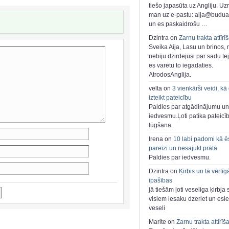
tiešo japasūta uz Angliju. Uzr
man uz e-pastu: aija@buduar
un es paskaidrošu …
Dzintra on
Zarnu trakta attīrī
Sveika Aija, Lasu un brinos,
nebiju dzirdejusi par sadu te
es varetu to iegadaties.
AtrodosAnglija.
velta on
3 vienkārši veidi, kā
izteikt pateicību
Paldies par atgādinājumu un
iedvesmu.Ļoti patika pateicī
lūgšana.
Irena on
10 labi padomi kā ē
pareizi un nesajukt prātā
Paldies par iedvesmu.
Dzintra on
Ķirbis un tā vērtīg
īpašības
jā tiešām ļoti veseliga ķirbja 
visiem iesaku dzeriet un esie
veseli
Marite on
Zarnu trakta attīrīš