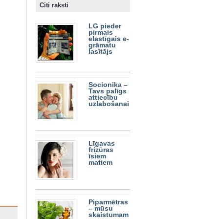
Citi raksti
LG pieder
pirmais
elastīgais e-
grāmatu
lasītājs
Socionika –
Tavs palīgs
attiecību
uzlabošanai
Līgavas
frizūras
īsiem
matiem
Piparmētras
– mūsu
skaistumam