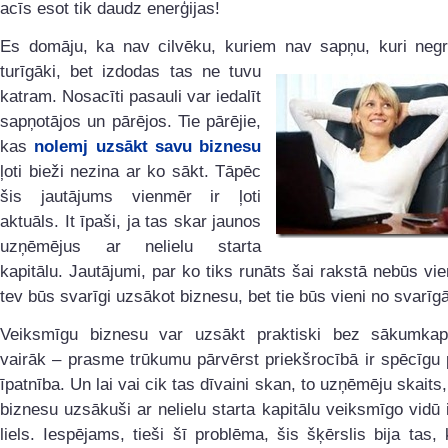
acīs esot tik daudz enerģijas!
Es domāju, ka nav cilvēku, kuriem nav sapņu, kuri negri
turīgāki, bet izdodas tas
ne tuvu
katram. Nosacīti pasauli var iedalīt
sapņotājos un pārējos. Tie pārējie,
kas
nolemj uzsākt savu biznesu
ļoti bieži nezina ar ko sākt. Tāpēc
šis jautājums vienmēr ir ļoti
aktuāls. It īpaši, ja tas skar jaunos
uzņēmējus ar nelielu starta
kapitālu. Jautājumi, par ko tiks runāts šai rakstā nebūs vie
tev būs svarīgi uzsākot biznesu, bet tie būs vieni no svarīg
Veiksmīgu biznesu var uzsākt praktiski bez sākumkapi
vairāk – prasme trūkumu pārvērst priekšrocībā ir spēcīgu
īpatnība. Un lai vai cik tas dīvaini skan, to uzņēmēju skaits
biznesu uzsākuši ar nelielu starta kapitālu veiksmīgo vidū 
liels. Iespējams, tieši šī problēma, šis šķērslis bija tas,