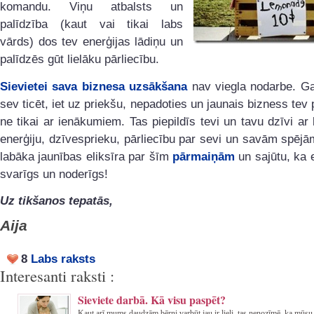
komandu. Viņu atbalsts un
palīdzība (kaut vai tikai labs
vārds) dos tev enerģijas lādiņu un
palīdzēs gūt lielāku pārliecību.
Sievietei sava biznesa uzsākšana
nav viegla nodarbe. Ga
sev ticēt, iet uz priekšu, nepadoties un jaunais bizness tev 
ne tikai ar ienākumiem. Tas piepildīs tevi un tavu dzīvi ar 
enerģiju, dzīvesprieku, pārliecību par sevi un savām spēj
labāka jaunības eliksīra par šīm
pārmaiņām
un sajūtu, ka 
svarīgs un noderīgs!
Uz tikšanos tepatās,
Aija
8
Labs raksts
Interesanti raksti :
Sieviete darbā. Kā visu paspēt?
Kaut arī mums daudzām bērni varbūt jau ir lieli, tas nenozīmē, ka mūsu