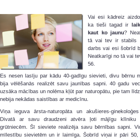
Vai esi kādreiz aizd
ka tieši tagad ir
lai
kaut ko jaunu
? Neat
tā vai tev ir stabils 
darbs vai esi šobrīd 
Neatkarīgi no tā vai te
56.
Es nesen lasīju par kādu 40-gadīgu sievieti, divu bērnu m
bija vēlēšanās realizēt savu jaunības sapni. 40 gadu ve
uzsāka mācības un nolēma kļūt par naturopātu, pie tam līdz
nebija nekādas saistības ar medicīnu.
Viņa ieguva ārsta-naturopāta un akušieres-ginekoloģes
Divatā ar savu draudzeni atvēra ļoti mājīgu klīniku 
grūtniecēm. Šī sieviete realizēja savu bērnības sapni. V
mīlestību sievietēm un ir laimīga. Šobrīd viņai ir pāri 50,