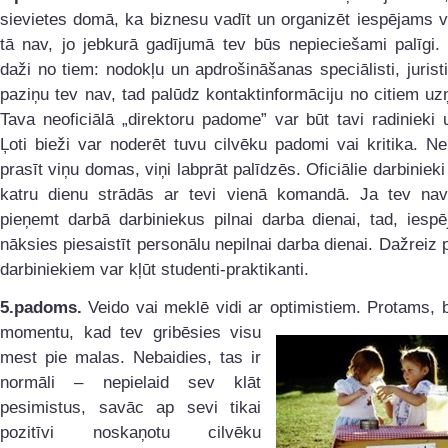
sievietes domā, ka biznesu vadīt un organizēt iespējams v
tā nav, jo jebkurā gadījumā tev būs nepieciešami palīgi. 
daži no tiem: nodokļu un apdrošināšanas speciālisti, jurist
paziņu tev nav, tad palūdz kontaktinformāciju no citiem u
Tava neoficiālā „direktoru padome” var būt tavi radinieki 
Ļoti bieži var noderēt tuvu cilvēku padomi vai kritika. Ne
prasīt viņu domas, viņi labprāt palīdzēs. Oficiālie darbinieki
katru dienu strādās ar tevi vienā komandā. Ja tev nav
pieņemt darbā darbiniekus pilnai darba dienai, tad, iesp
nāksies piesaistīt personālu nepilnai darba dienai. Dažreiz 
darbiniekiem var kļūt studenti-praktikanti.
5.padoms.
Veido vai meklē vidi ar optimistiem. Protams,
momentu, kad tev
gribēsies visu
mest pie malas. Nebaidies, tas ir
normāli – nepielaid sev klāt
pesimistus, savāc ap sevi tikai
pozitīvi noskaņotu cilvēku