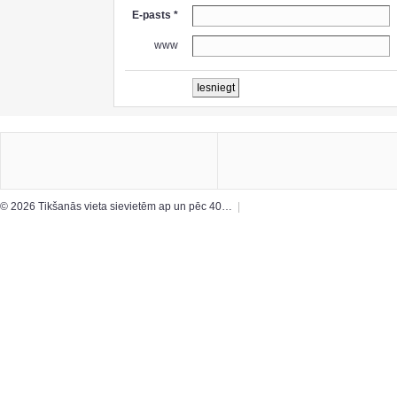
E-pasts *
www
© 2026 Tikšanās vieta sievietēm ap un pēc 40…
|