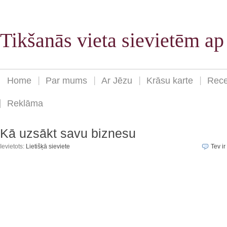
Tikšanās vieta sievietēm a
Home
Par mums
Ar Jēzu
Krāsu karte
Rece
Reklāma
Kā uzsākt savu biznesu
Ievietots:
Lietišķā sieviete
Tev ir