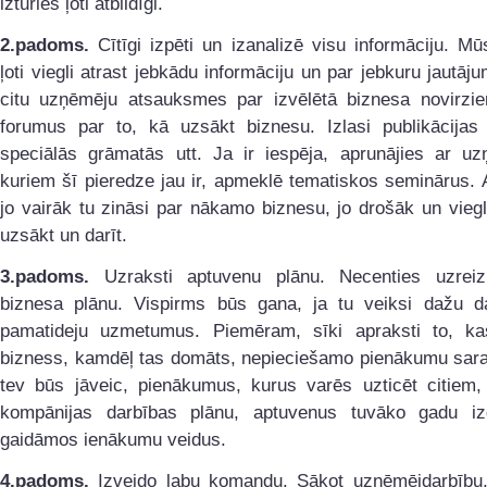
izturies ļoti atbildīgi.
2.padoms.
Cītīgi izpēti un izanalizē visu informāciju. Mū
ļoti viegli atrast jebkādu informāciju un par jebkuru jautāju
citu uzņēmēju atsauksmes par izvēlētā biznesa novirzien
forumus par to, kā uzsākt biznesu. Izlasi publikācijas 
speciālās grāmatās utt. Ja ir iespēja, aprunājies ar uz
kuriem šī pieredze jau ir, apmeklē tematiskos seminārus. 
jo vairāk tu zināsi par nākamo biznesu, jo drošāk un vieg
uzsākt un darīt.
3.padoms.
Uzraksti aptuvenu plānu. Necenties uzreiz
biznesa plānu. Vispirms būs gana, ja tu veiksi dažu d
pamatideju uzmetumus. Piemēram, sīki apraksti to, ka
bizness, kamdēļ tas domāts, nepieciešamo pienākumu sara
tev būs jāveic, pienākumus, kurus varēs uzticēt citiem,
kompānijas darbības plānu, aptuvenus tuvāko gadu i
gaidāmos ienākumu veidus.
4.padoms.
Izveido labu komandu. Sākot uzņēmējdarbību