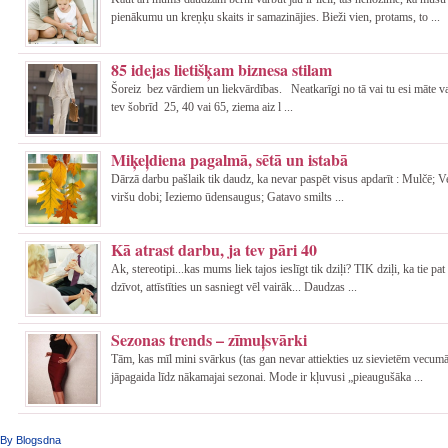
pienākumu un kreņķu skaits ir samazinājies. Bieži vien, protams, to ...
85 idejas lietišķam biznesa stilam
Šoreiz bez vārdiem un liekvārdības. Neatkarīgi no tā vai tu esi māte va
tev šobrīd 25, 40 vai 65, ziema aiz l ...
Miķeļdiena pagalmā, sētā un istabā
Dārzā darbu pašlaik tik daudz, ka nevar paspēt visus apdarīt : Mulčē; 
viršu dobi; Ieziemo ūdensaugus; Gatavo smilts ...
Kā atrast darbu, ja tev pāri 40
Ak, stereotipi...kas mums liek tajos ieslīgt tik dziļi? TIK dziļi, ka tie p
dzīvot, attīstīties un sasniegt vēl vairāk... Daudzas ...
Sezonas trends – zīmuļsvārki
Tām, kas mīl mini svārkus (tas gan nevar attiekties uz sievietēm vecum
jāpagaida līdz nākamajai sezonai. Mode ir kļuvusi „pieaugušāka ...
By Blogsdna