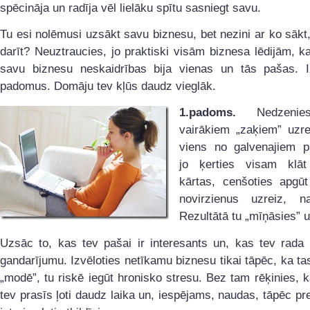
spēcināja un radīja vēl lielāku spītu sasniegt savu.
Tu esi nolēmusi uzsākt savu biznesu, bet nezini ar ko sākt
darīt? Neuztraucies, jo praktiski visām biznesa lēdijām, 
savu biznesu neskaidrības bija vienas un tās pašas. I
padomus. Domāju tev kļūs daudz vieglāk.
1.padoms.
Nedzenie
vairākiem „zaķiem” uzre
viens no galvenajiem 
jo ķerties visam klā
kārtas, cenšoties apgūt
novirzienus uzreiz, n
Rezultātā tu „mīņāsies” u
Uzsāc to, kas tev pašai ir interesants un, kas tev rada 
gandarījumu. Izvēloties netīkamu biznesu tikai tāpēc, ka tas
„modē”, tu riskē iegūt hronisko stresu. Bez tam rēķinies, 
tev prasīs ļoti daudz laika un, iespējams, naudas, tāpēc pret