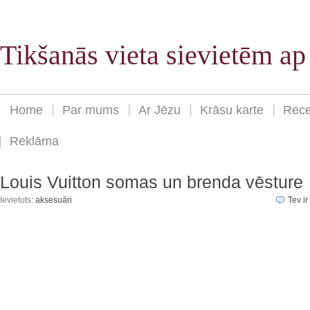
Tikšanās vieta sievietēm a
Home
Par mums
Ar Jēzu
Krāsu karte
Rece
Reklāma
Louis Vuitton somas un brenda vēsture
Ievietots:
aksesuāri
Tev ir