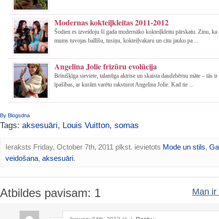
Modernas kokteiļkleitas 2011-2012
Šodien es izveidoju šī gada modernāko kokteiļkleitu pārskatu. Zinu, k
mums tuvojas ballīšu, tusiņu, kokteiļvakaru un citu jauku pa ...
Angelina Jolie frizūru evolūcija
Brīnišķīga sieviete, talantīga aktrise un skaista daudzbērnu māte – tās ir 
īpašības, ar kurām varētu raksturot Angelina Jolie. Kad tie ...
By Blogsdna
Tags:
aksesuāri
,
Louis Vuitton
,
somas
Ieraksts Friday, October 7th, 2011 plkst. ievietots
Mode un stils
,
Ga
veidošana
,
aksesuāri
.
Atbildes pavisam: 1
Man ir 