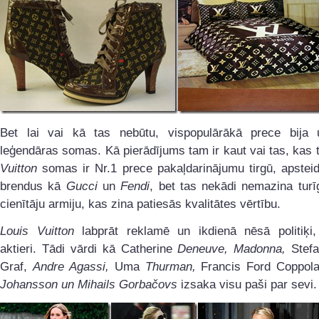
Bet lai vai kā tas nebūtu, vispopulārākā prece bija 
leģendāras somas. Kā pierādījums tam ir kaut vai tas, kas 
Vuitton
somas ir Nr.1 prece pakaļdarinājumu tirgū, apstei
brendus kā
Gucci
un
Fendi
, bet tas nekādi nemazina tur
cienītāju armiju, kas zina patiesās kvalitātes vērtību.
Louis Vuitton
labprāt reklamē un ikdienā nēsā politiķi, s
aktieri. Tādi vārdi kā Catherine
Deneuve
,
Madonna
,
Stef
Graf,
Andre Agassi,
Uma
Thurman,
Francis Ford Coppol
Johansson un Mihails Gorbačovs
izsaka visu paši par sevi.