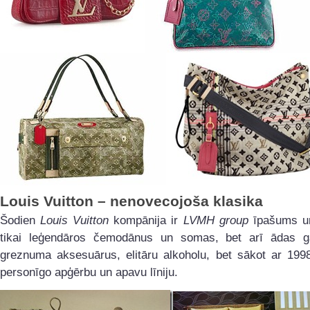
Louis Vuitton – nenovecojoša klasika
Šodien
Louis Vuitton
kompānija ir
LVMH group
īpašums u
tikai leģendāros čemodānus un somas, bet arī ādas gal
greznuma aksesuārus, elitāru alkoholu, bet sākot ar 1998
personīgo apģērbu un apavu līniju.