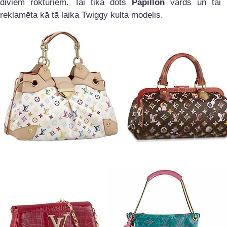
diviem rokturiem. Tai tika dots
Papillon
vārds un tai l
reklamēta kā tā laika Twiggy kulta modelis.