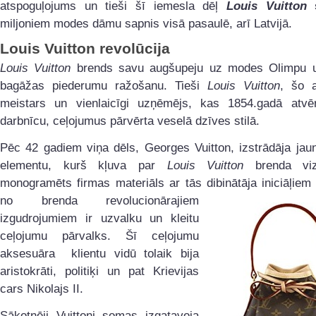
atspoguļojums un tieši šī iemesla dēļ
Louis Vuitton
s
miljoniem modes dāmu sapnis visā pasaulē, arī Latvijā.
Louis Vuitton
revolūcija
Louis Vuitton
brends savu augšupeju uz modes Olimpu 
bagāžas piederumu ražošanu. Tieši
Louis Vuitton
, šo 
meistars un vienlaicīgi uzņēmējs, kas 1854.gadā atvēr
darbnīcu, ceļojumus pārvērta veselā dzīves stilā.
Pēc 42 gadiem viņa dēls, Georges Vuitton, izstrādāja jau
elementu, kurš kļuva par
Louis Vuitton
brenda vizī
monogramēts firmas materiāls ar tās dibinātāja iniciāļiem
no brenda
revolucionārajiem
izgudrojumiem ir uzvalku un kleitu
ceļojumu pārvalks. Šī ceļojumu
aksesuāra klientu vidū tolaik bija
aristokrāti, politiķi un pat Krievijas
cars Nikolajs II.
Sākotnēji Vuittoni somas izgatavoja