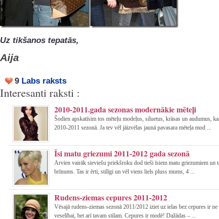
Uz tikšanos tepatās,
Aija
9
Labs raksts
Interesanti raksti :
2010-2011.gada sezonas modernākie mēteļi
Šodien apskatīsim tos mēteļu modeļus, siluetus, krāsas un audumus, ka
2010-2011 sezonā. Ja tev vēl jāizvēlas jaunā pavasara mēteļa mod ...
Īsi matu griezumi 2011-2012 gada sezonā
Arvien vairāk sieviešu priekšroku dod tieši īsiem matu griezumiem un 
brīnums. Tas ir ērti, stilīgi un vēl viens liels pluss mums, 4 ...
Rudens-ziemas cepures 2011-2012
Vēsajā rudens-ziemas sezonā 2011/2012 iziet uz ielas bez cepures ir ne 
veselībai, bet arī tavam stilam. Cepures ir modē! Dažādas – ...