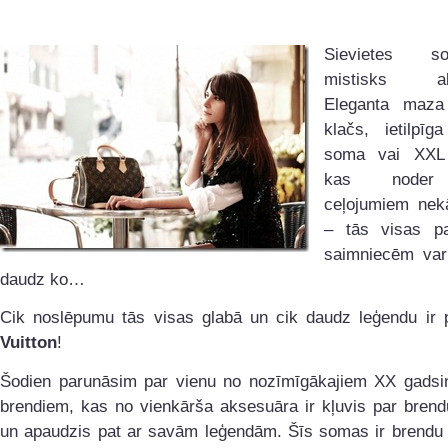
Sievietes 
mistisks aks
Eleganta maza
klačs, ietilpīg
soma vai XXL 
kas noder 
ceļojumiem nekā
– tās visas p
saimniecēm var 
daudz ko…
Cik noslēpumu tās visas glabā un cik daudz leģendu ir
Vuitton
!
Šodien parunāsim par vienu no nozīmīgākajiem XX gads
brendiem, kas no vienkārša aksesuāra ir kļuvis par brend
un apaudzis pat ar savām leģendām. Šīs somas ir brendu f