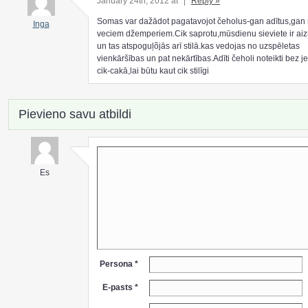
January 24th, 2012 at
|
Reply »
Somas var dažādot pagatavojot čeholus-gan adītus,gan
Inga
veciem džemperiem.Cik saprotu,mūsdienu sieviete ir ai
un tas atspoguļõjās arī stilā.kas vedojas no uzspēletas
vienkāršības un pat nekārtības.Adīti čeholi noteikti bez
cik-cakā,lai būtu kaut cik stilīgi
Pievieno savu atbildi
Es
Persona *
E-pasts *