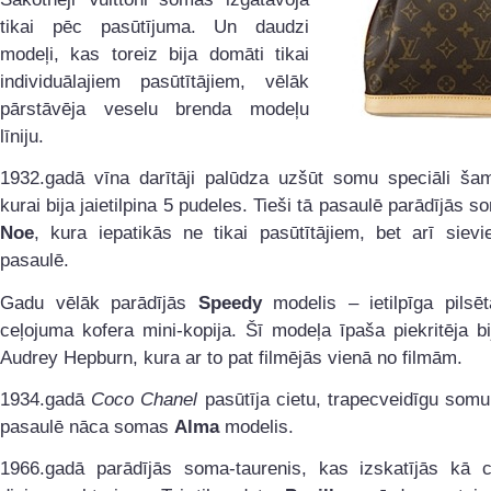
tikai pēc pasūtījuma. Un daudzi
modeļi, kas toreiz bija domāti tikai
individuālajiem pasūtītājiem, vēlāk
pārstāvēja veselu brenda modeļu
līniju.
1932.gadā vīna darītāji palūdza uzšūt somu speciāli šam
kurai bija jaietilpina 5 pudeles. Tieši tā pasaulē parādījās 
Noe
, kura iepatikās ne tikai pasūtītājiem, bet arī siev
pasaulē.
Gadu vēlāk parādījās
Speedy
modelis
– ietilpīga pils
ceļojuma kofera mini-kopija. Šī modeļa īpaša piekritēja bi
Audrey Hepburn, kura ar to pat filmējās vienā no filmām.
1934.gadā
Coco Chanel
pasūtīja cietu, trapecveidīgu somu 
pasaulē nāca somas
Alma
modelis.
1966.gadā parādījās soma-taurenis, kas izskatījās kā ci