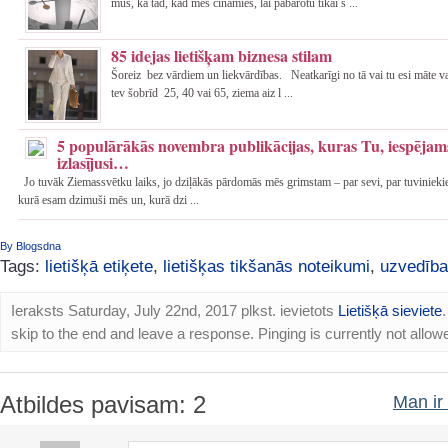
mūs, ka tad, kad mēs cīnāmies, lai pabarotu tikai s ...
85 idejas lietišķam biznesa stilam
Šoreiz bez vārdiem un liekvārdības. Neatkarīgi no tā vai tu esi māte va
tev šobrīd 25, 40 vai 65, ziema aiz l ...
5 populārākās novembra publikācijas, kuras Tu, iespējams
izlasījusi…
Jo tuvāk Ziemassvētku laiks, jo dziļākās pārdomās mēs grimstam – par sevi, par tuvinieki
kurā esam dzimuši mēs un, kurā dzi ...
By Blogsdna
Tags:
lietišķā etiķete
,
lietišķas tikšanās noteikumi
,
uzvedība
Ieraksts Saturday, July 22nd, 2017 plkst. ievietots
Lietišķā sieviete
skip to the end and leave a response. Pinging is currently not allow
Atbildes pavisam: 2
Man ir 