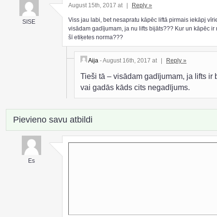
August 15th, 2017 at
|
Reply »
Viss jau labi, bet nesapratu kāpēc liftā pirmais iekāpj vīrie
SISE
visādam gadījumam, ja nu lifts bijāts??? Kur un kāpēc ir
šī etiķetes norma???
Aija
- August 16th, 2017 at
|
Reply »
Tieši tā – visādam gadījumam, ja lifts ir 
vai gadās kāds cits negadījums.
Pievieno savu atbildi
Es