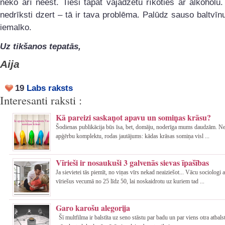
neko arī neēst. Tieši tāpat vajadzētu rīkoties ar alkoholu
nedrīksti dzert – tā ir tava problēma. Palūdz sauso baltvīnu
iemalko.
Uz tikšanos tepatās,
Aija
19
Labs raksts
Interesanti raksti :
Kā pareizi saskaņot apavu un somiņas krāsu?
Šodienas publikācija būs īsa, bet, domāju, noderīga mums daudzām. Ne 
apģērbu komplektu, rodas jautājums: kādas krāsas somiņa visl ...
Vīrieši ir nosaukuši 3 galvenās sievas īpašības
Ja sievietei tās piemīt, no viņas vīrs nekad neaiziešot... Vācu sociologi 
vīriešus vecumā no 25 līdz 50, lai noskaidrotu uz kuriem tad ...
Garo karošu alegorija
Šī multfilma ir balstīta uz seno stāstu par badu un par viens otra atbal