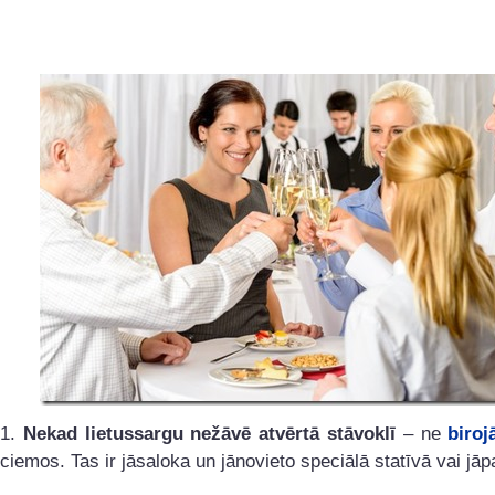
1.
Nekad lietussargu nežāvē atvērtā stāvoklī
– ne
biroj
ciemos. Tas ir jāsaloka un jānovieto speciālā statīvā vai jāp