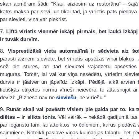
skan apmēram šādi: "Klau, aiziesim uz restorānu" – šajā
katrs maksā par sevi, un tikai tad, ja vīrietis pats piedāv
par sievieti, viņa var piekrist.
7.
Liftā vīrietis vienmēr iekāpj pirmais, bet laukā izkāpj
ir tuvāk durvīm.
8.
Visprestižākā vieta automašīnā ir sēdvieta aiz šo
parasti aizņem sieviete, bet vīrietis apsēžas viņai blakus. J
sēž pie stūres, arī tad sievietei vajadzētu apsēsties
muguras. Tomēr, lai vai kur viņa nesēdētu, vīrietim sievi
durvis ir jāatver un jāpalīdz izkāpt. Pēdējā laikā arvien
lietišķās etiķetes normu vīrieši neievēro, to attaisnojot ar
devīzi: „Biznesā nav ne
sieviešu
, ne vīriešu.”
9.
Runāt skaļi vai pavēstīt visiem pie galda par to, ka 
diētas – ir slikts tonis.
Vēl vairāk – nekādā gadījumā tas 
par ieganstu tam, lai atteiktos no ēdieniem, kurus piedāvā 
saimniece. Noteikti paslavē viņas kulinārijas talantu, bet pē