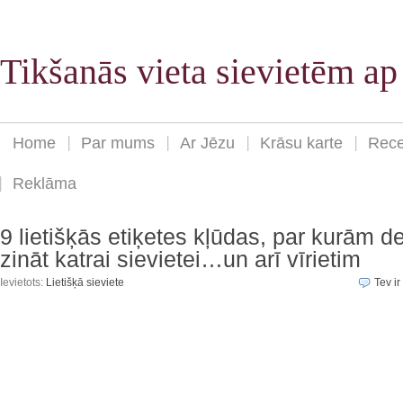
Tikšanās vieta sievietēm a
Home
Par mums
Ar Jēzu
Krāsu karte
Rece
Reklāma
9 lietišķās etiķetes kļūdas, par kurām d
zināt katrai sievietei…un arī vīrietim
Ievietots:
Lietišķā sieviete
Tev ir