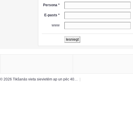
Persona *
E-pasts *
www
© 2026 Tikšanās vieta sievietēm ap un pēc 40…
|