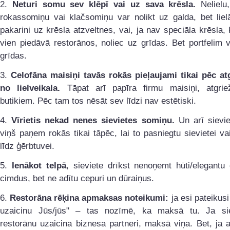
2.
Neturi somu sev klēpī vai uz sava krēsla.
Nelielu,
rokassomiņu vai klačsomiņu var nolikt uz galda, bet lie
pakarini uz krēsla atzveltnes, vai, ja nav speciāla krēsla, 
vien piedāvā restorānos, noliec uz grīdas. Bet portfelim v
grīdas.
3.
Celofāna maisiņi tavās rokās pieļaujami tikai pēc at
no lielveikala.
Tāpat arī papīra firmu maisiņi, atgrie
butikiem. Pēc tam tos nēsāt sev līdzi nav estētiski.
4.
Vīrietis nekad nenes sievietes somiņu.
Un arī sievie
viņš paņem rokās tikai tāpēc, lai to pasniegtu sievietei va
līdz ģērbtuvei.
5.
Ienākot telpā
, sieviete drīkst nenoņemt hūti/elegantu
cimdus, bet ne adītu cepuri un dūraiņus.
6.
Restorāna rēķina apmaksas noteikumi:
ja esi pateikusi
uzaicinu Jūs/jūs" – tas nozīmē, ka maksā tu. Ja si
restorānu uzaicina biznesa partneri, maksā viņa. Bet, ja 