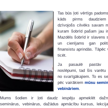
Tas būs ļoti vērtīgs padom
kāds pirms daudziem
dzīvojošs cilvēks savam 
kuram šobrīd pašam jau ir
Mazdēls šobrīd ir slavens 
un cienījams gan polit
finansistu aprindās. Tāpēc
ticēt.
Ja pasaulē pastāv v
noslēpumi, tad šis varētu 
no svarīgākajiem. To es se
pēc vairākiem
mūsu semin
vebināriem
.
Mums šodien ir ļoti daudz iespēju apmeklēt dažn
seminārus, vebinārus, dažādus apmācību kursus, lekcijas 