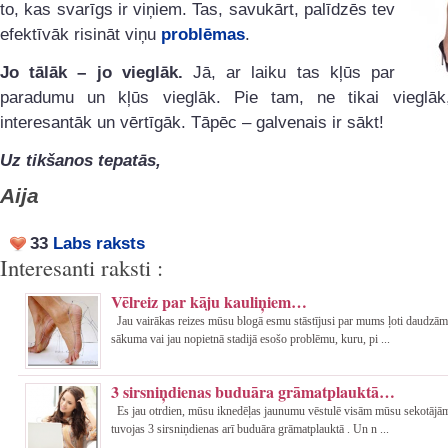
to, kas svarīgs ir viņiem. Tas, savukārt, palīdzēs tev
efektīvāk risināt viņu
problēmas
.
Jo tālāk – jo vieglāk.
Jā, ar laiku tas kļūs par
paradumu un kļūs vieglāk. Pie tam, ne tikai vieglāk
interesantāk un vērtīgāk. Tāpēc – galvenais ir sākt!
Uz tikšanos tepatās,
Aija
33
Labs raksts
Interesanti raksti :
Vēlreiz par kāju kauliņiem…
Jau vairākas reizes mūsu blogā esmu stāstījusi par mums ļoti daudzām
sākuma vai jau nopietnā stadijā esošo problēmu, kuru, pi ...
3 sirsniņdienas buduāra grāmatplauktā…
Es jau otrdien, mūsu iknedēļas jaunumu vēstulē visām mūsu sekotājām
tuvojas 3 sirsniņdienas arī buduāra grāmatplauktā . Un n ...