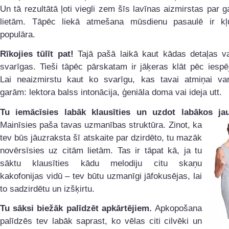
Un tā rezultātā ļoti viegli zem šīs lavīnas aizmirstas par 
lietām. Tāpēc liekā atmešana mūsdienu pasaulē ir kļu
populāra.
Rīkojies tūlīt pat!
Tajā pašā laikā kaut kādas detaļas var
svarīgas. Tieši tāpēc pārskatam ir jāķeras klāt pēc iespē
Lai neaizmirstu kaut ko svarīgu, kas tavai atmiņai var
garām: lektora balss intonācija, ģeniāla doma vai ideja utt.
Tu iemācīsies labāk klausīties un uzdot labākos ja
Mainīsies paša tavas
uzmanības struktūra. Zinot, ka
tev būs jāuzraksta šī atskaite par dzirdēto, tu mazāk
novērsīsies uz citām lietām. Tas ir tāpat kā, ja tu
sāktu klausīties kādu melodiju citu skaņu
kakofonijas vidū – tev būtu uzmanīgi jāfokusējas, lai
to sadzirdētu un izšķirtu.
Tu sāksi biežāk palīdzēt apkārtējiem.
Apkopošana
palīdzēs tev labāk saprast, ko vēlas citi cilvēki un