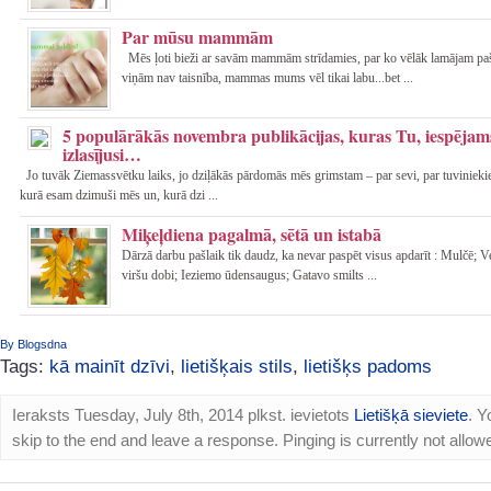
Par mūsu mammām
Mēs ļoti bieži ar savām mammām strīdamies, par ko vēlāk lamājam paši 
viņām nav taisnība, mammas mums vēl tikai labu...bet ...
5 populārākās novembra publikācijas, kuras Tu, iespējams
izlasījusi…
Jo tuvāk Ziemassvētku laiks, jo dziļākās pārdomās mēs grimstam – par sevi, par tuvinieki
kurā esam dzimuši mēs un, kurā dzi ...
Miķeļdiena pagalmā, sētā un istabā
Dārzā darbu pašlaik tik daudz, ka nevar paspēt visus apdarīt : Mulčē; 
viršu dobi; Ieziemo ūdensaugus; Gatavo smilts ...
By Blogsdna
Tags:
kā mainīt dzīvi
,
lietišķais stils
,
lietišķs padoms
Ieraksts Tuesday, July 8th, 2014 plkst. ievietots
Lietišķā sieviete
. Y
skip to the end and leave a response. Pinging is currently not allow