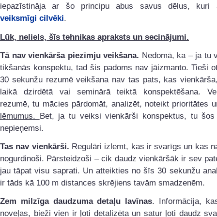
iepazīstināja ar šo principu abus savus dēlus, kuri 
veiksmīgi cilvēki
.
Lūk, neliels, šīs tehnikas apraksts un secinājumi.
Tā nav vienkārša piezīmju veikšana.
Nedomā, ka – ja tu v
tikšanās konspektu, tad šis padoms nav jāizmanto. Tieši ot
30 sekunžu rezumē veikšana nav tas pats, kas vienkārša,
laikā dzirdētā vai seminārā teiktā konspektēšana. Ve
rezumē, tu mācies pārdomāt, analizēt, noteikt prioritātes 
lēmumus.
Bet, ja tu veiksi vienkārši konspektus, tu šo
nepieņemsi.
Tas nav vienkārši.
Regulāri izlemt, kas ir svarīgs un kas na
nogurdinoši. Pārsteidzoši – cik daudz vienkāršāk ir sev pate
jau tāpat visu saprati. Un atteikties no šīs 30 sekunžu ana
ir tāds kā 100 m distances skrējiens tavām smadzenēm.
Zem milzīga daudzuma detaļu lavīnas
. Informācija, ka
noveļas, bieži vien ir ļoti detalizēta un satur ļoti daudz sva