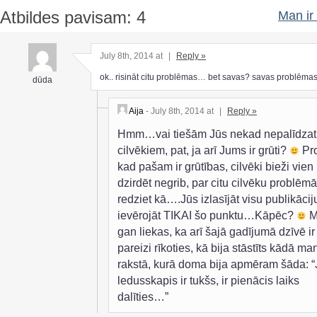
Atbildes pavisam: 4
Man ir 
July 8th, 2014 at
|
Reply »
ok.. risināt citu problēmas… bet savas? savas problēma
dūda
Aija
- July 8th, 2014 at
|
Reply »
Hmm…vai tiešām Jūs nekad nepalīdzat 
cilvēkiem, pat, ja arī Jums ir grūti?
Pro
kad pašam ir grūtības, cilvēki bieži vien
dzirdēt negrib, par citu cilvēku problēm
redziet kā….Jūs izlasījāt visu publikācij
ievērojāt TIKAI šo punktu…Kāpēc?
M
gan liekas, ka arī šajā gadījumā dzīvē ir
pareizi rīkoties, kā bija stāstīts kādā ma
rakstā, kurā doma bija apmēram šāda: “
ledusskapis ir tukšs, ir pienācis laiks
dalīties…”