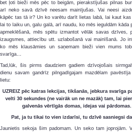
bet ļoti bieži mēs pēc to beigām, pierakstījušas pilnas bur
arī neko savā dzīvē neesam mainījušas. Vai neesi aizd
kāpēc tas tā ir? Un ko varētu darīt lietas labā, lai kaut kas
lai to laiku un, galu galā, arī naudu, ko mēs ieguldām kād
apmeklēšanā, mēs spētu izmantot vēlāk savas dzīves, pr
izaugsmes, attiecību utt. uzlabošanā vai mainīšanā. Jo in
ko mēs klausāmies un saņemam bieži vien mums tobrī
svarīga…
Tad,lūk, šis pirms daudziem gadiem dzīvojošais sirmgal
dienu savam gandrīz pilngadīgajam mazdēlam pavēstīja
lietu:
UZREIZ pēc katras lekcijas, tikšanās, jebkura svarīga 
velti 30 sekundes (ne vairāk un ne mazāk) tam, lai pier
galvenās vērtīgās domas, idejas vai pārdomas.
Pat, ja tu tikai to vien izdarīsi, tu dzīvē sasniegsi d
Jaunietis sekoja šim padomam. Un seko tam joprojām. V