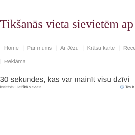
Tikšanās vieta sievietēm a
Home
Par mums
Ar Jēzu
Krāsu karte
Rece
Reklāma
30 sekundes, kas var mainīt visu dzīvi
Ievietots:
Lietišķā sieviete
Tev ir