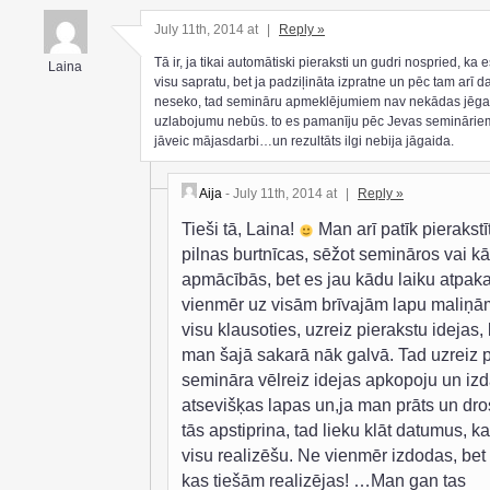
July 11th, 2014 at
|
Reply »
Tā ir, ja tikai automātiski pieraksti un gudri nospried, ka e
Laina
visu sapratu, bet ja padziļināta izpratne un pēc tam arī d
neseko, tad semināru apmeklējumiem nav nekādas jēga
uzlabojumu nebūs. to es pamanīju pēc Jevas semināriem,
jāveic mājasdarbi…un rezultāts ilgi nebija jāgaida.
Aija
- July 11th, 2014 at
|
Reply »
Tieši tā, Laina!
Man arī patīk pierakstī
pilnas burtnīcas, sēžot semināros vai k
apmācībās, bet es jau kādu laiku atpaka
vienmēr uz visām brīvajām lapu maliņām
visu klausoties, uzreiz pierakstu idejas,
man šajā sakarā nāk galvā. Tad uzreiz 
semināra vēlreiz idejas apkopoju un izd
atsevišķas lapas un,ja man prāts un dr
tās apstiprina, tad lieku klāt datumus, ka
visu realizēšu. Ne vienmēr izdodas, be
kas tiešām realizējas! …Man gan tas