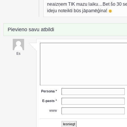
neaizņem TIK mazu laiku…Bet šo 30 se
ideju noteikti būs jāpamēģina!
Pievieno savu atbildi
Es
Persona *
E-pasts *
www