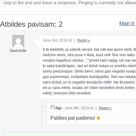
skip to the end and leave a response. Pinging is currently not allow
Atbildes pavisam: 2
Man ir 
June 3rd, 2018 at
|
Reply »
Ir tā iekārtots, ja sabrūk vecais, tad nāk kas jauns vietā. B
Saulcerīte
nedzīvo viens, otra puse ir tāda, kura velk Tevi visu laiku 
runājot negatīvus vārdus :; “‘priekš kam vajag; vai nav vi
to saka katoļticīgais ; tad arī dzīvē nekas uz priekšu neiet
esmu piedzīvojusi. Slimo bērni, slimo gan negatīvi runāj
gan pazemotais, nolādētais dzinējspēks. Tad nav nekād
vairs dzīvot, un to negatīvi domājošo mīlēt. Var tik piedot,
iet uz savu mērķi. iesaku arī citām sievietēm droši doties
mērķi, bremzes līdzi nevelkot.
Aija
- June 8th, 2018 at
|
Reply »
Paldies par padomu!