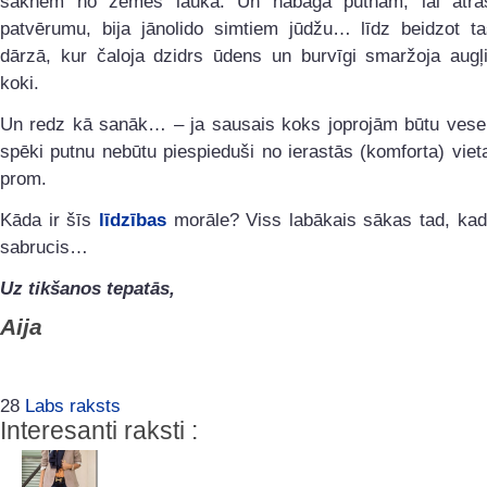
saknēm no zemes laukā. Un nabaga putnam, lai atra
patvērumu, bija jānolido simtiem jūdžu… līdz beidzot t
dārzā, kur čaloja dzidrs ūdens un burvīgi smaržoja augļi
koki.
Un redz kā sanāk… – ja sausais koks joprojām būtu vesel
spēki putnu nebūtu piespieduši no ierastās (komforta) vieta
prom.
Kāda ir šīs
līdzības
morāle? Viss labākais sākas tad, kad
sabrucis…
Uz tikšanos tepatās,
Aija
28
Labs raksts
Interesanti raksti :