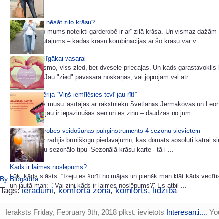
Ar ko varētu nēsāt zilo krāsu?
Daudzām no mums noteikti garderobē ir arī zilā krāsa. Un vismaz dažām
noteikti ir jautājums – kādas krāsu kombinācijas ar šo krāsu var v ...
3 padomi stilīgākai vasarai
Daba jau līksmo, viss zied, bet dvēsele priecājas. Un kāds garastāvoklis i
garderobei? Jau "zied" pavasara noskaņās, vai joprojām vēl atr ...
7 padomu sērija “Viņš iemīlēsies tevī jau rīt!”
Ļoti daudzas mūsu lasītājas ar rakstnieku Svetlanas Jermakovas un Leo
e-grāmatām jau ir iepazinušās sen un es zinu – daudzas no jum ...
Jauns garderobes veidošanas palīginstruments 4 sezonu sievietēm
Buduars.lv ir radījis brīnišķīgu piedāvājumu, kas domāts absolūti katrai si
jau zina savu sezonālo tipu! Sezonālā krāsu karte - tā i ...
Kāds ir laimes noslēpums?
Lūk, kāds stāsts: “Izeju es šorīt no mājas un pienāk man klāt kāds vecīti
By Blogsdna
un jautā man: -"Vai zini kāds ir laimes noslēpums?" Es atbil ...
Tags:
ieradumi
,
komforta zona
,
komforts
,
līdzība
Ieraksts Friday, February 9th, 2018 plkst. ievietots
Interesanti...
. Yo