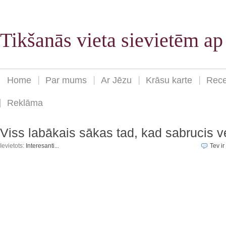
Tikšanās vieta sievietēm a
Home
Par mums
Ar Jēzu
Krāsu karte
Rece
Reklāma
Viss labākais sākas tad, kad sabrucis v
Ievietots:
Interesanti...
Tev ir