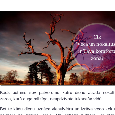
Kāds putniņš sev patvērumu katru dienu atrada nokal
zaros, kurš auga milzīga, neapdzīvota tuksneša vidū.
Bet te kādu dienu uznāca viesuļvētra un izrāva veco koku