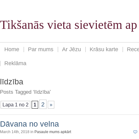
Tikšanās vieta sievietēm a
Home
Par mums
Ar Jēzu
Krāsu karte
Rece
Reklāma
līdzība
Posts Tagged ‘līdzība’
2
Lapa 1 no 2
1
»
Dāvana no velna
March 14th, 2018 in
Pasaule mums apkārt