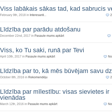
Viss labākais sākas tad, kad sabrucis v
February 9th, 2018 in
Interesanti...
2
Līdzība par parādu atdošanu
December 22nd, 2017 in
Pasaule mums apkārt
Viss, ko Tu saki, runā par Tevi
April 10th, 2017 in
Pasaule mums apkārt
No
Līdzība par to, kā mēs būvējam savu dz
October 8th, 2016 in
Rekomendēju
2
Līdzība par mīlestību: visas sievietes ir
vienādas
March 12th, 2016 in
Pasaule mums apkārt
No