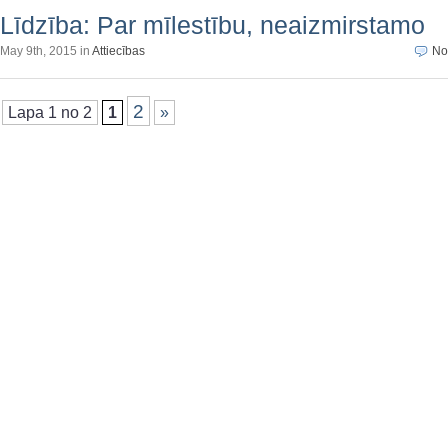
Līdzība: Par mīlestību, neaizmirstamo
May 9th, 2015 in
Attiecības
No
2
Lapa 1 no 2
1
»