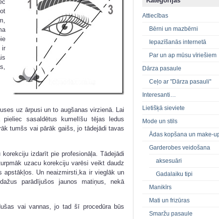
Kategorijas
ec
ot
Attiecības
m,
Bērni un mazbērni
ma
ie
Iepazīšanās internetā
ir
Par un ap mūsu vīriešiem
is
s,
Dārza pasaule
Ceļo ar "Dārza pasauli"
Interesanti…
Lietišķā sieviete
uses uz ārpusi un to augšanas virzienā. Lai
 pieliec sasaldētus kumelīšu tējas ledus
Mode un stils
āk tumšs vai pārāk gaišs, jo tādejādi tavas
Ādas kopšana un make-u
Garderobes veidošana
korekciju izdarīt pie profesionāļa. Tādejādi
aksesuāri
 turpmāk uzacu korekciju varēsi veikt daudz
as apstākļos. Un neaizmirsti,ka ir vieglāk un
Gadalaiku tipi
t dažus parādījušos jaunos matiņus, nekā
Manikīrs
Mati un frizūras
dušas vai vannas, jo tad šī procedūra būs
Smaržu pasaule