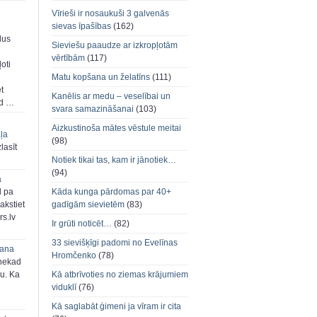
Vīrieši ir nosaukuši 3 galvenās
sievas īpašības
(162)
dus
Sieviešu paaudze ar izkropļotām
vērtībām
(117)
oti
Matu kopšana un želatīns
(111)
et
Kanēlis ar medu – veselībai un
ad …
svara samazināšanai
(103)
Aizkustinoša mātes vēstule meitai
aļa
(98)
zlasīt
Notiek tikai tas, kam ir jānotiek…
(94)
a
d pa
Kāda kunga pārdomas par 40+
akstiet
gadīgām sievietēm
(83)
s.lv
Ir grūti noticēt…
(82)
33 sievišķīgi padomi no Evelīnas
šana
Hromčenko
(78)
 nekad
ju. Ka
Kā atbrīvoties no ziemas krājumiem
viduklī
(76)
Kā saglabāt ģimeni ja vīram ir cita