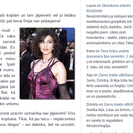
Laura on
Skaistuma eliksīrs
90x60x90
ši koptām un tam jāpievērš vēl jo lielāka
Neaizmirsīsim,ja lietojam kā
z pat tievai līnijai nav pieļaujama!
medikamentus,greipfrūts ļoti
ietekmē dažu darbību...bieži ļ
u modi –
negatīvi,piem. zāles pret
Kā saka
holesterīnu - statīni, zāles pr
i sezonā
assinspiedienu un citas.Tāt
itāte. Es
Indra on
Tava krāsu palete
i piedod
(pavasara tipa sieviete)- 1.d
ks mūsu
Ļoti interesanti, gribētos arī i
r. Īpaši
2. daļu, kā viņu sameklēt?
di mums,
Aija on
Zarnu trakta attīrīšan
as āda un
Jums, Dzintra, šī tēja būtu ta
aties par
tiešo japasūta uz Angliju. Uzr
ābūt ļoti
man uz e-pastu: aija@buduar
 Bet, kā
un es paskaidrošu …
 kādai no
des untumu.
Dzintra on
Zarnu trakta attīrī
Sveika Aija, Lasu un brinos,
sezonā uzacīm uzmanība nav jāpievērš! Viss
nebiju dzirdejusi par sadu te
 kopšana. Tikai, kā jau teicu – nepārcenties
es varetu to iegadaties.
vus diegus” – esi dabiska, bet ne uzsvērti:
AtrodosAnglija.