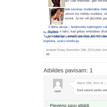
katru atsevišķi! Gan māmiņas, gan vecmām
2010-2011.gada sezonas modernākie mēte
Šodien apskatīsim tos mēteļu modeļus, si
2010-2011 sezonā. Ja tev vēl jāizvēlas ja
3 dienu akcija – lasāmviela rudenīgiem va
Rudens ir laiks, kad gribas ieritināties dīvā
By Blogsdna
sev kūpošas, smaržīgas tējas krūzi un lasīt
Tags:
make-up
,
sieviete
,
sieviete pēc 40
,
sie
kopšana
,
uzacu korekcija
Ieraksts Friday, November 19th, 2010 plkst. iev
up
.
Atbildes pavisam: 1
March 26th, 2012 at
|
Kurā salonā varētu vei
zane
Pievieno savu atbildi