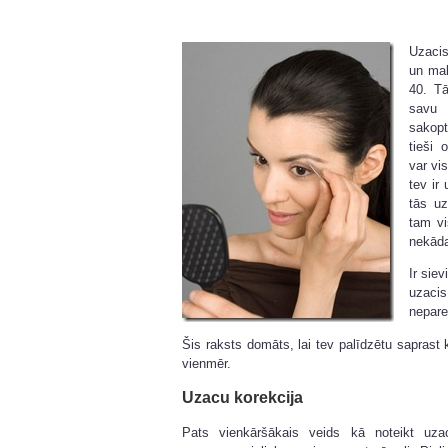
Uzacis
un mak
40. Tā
savu 
sakopt
tieši 
var vis
tev ir
tās uz
tam vi
nekād
Ir sie
uzaci
nepare
Šis raksts domāts, lai tev palīdzētu saprast
vienmēr.
Uzacu korekcija
Pats vienkāršākais veids kā noteikt uza