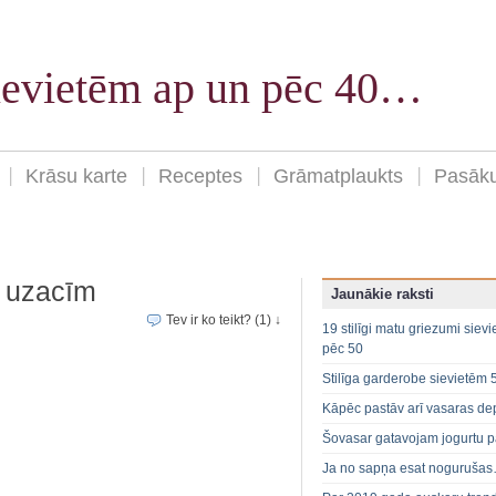
sievietēm ap un pēc 40…
Krāsu karte
Receptes
Grāmatplaukts
Pasāk
 uzacīm
Jaunākie raksti
Tev ir ko teikt? (1) ↓
19 stilīgi matu griezumi siev
pēc 50
Stilīga garderobe sievietēm 
Kāpēc pastāv arī vasaras de
Šovasar gatavojam jogurtu p
Ja no sapņa esat noguruša