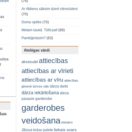
 otram
(76)
Ar rītdienu sāksim dzert citronūdeni
(70)
bas
Domu spēks
(70)
st
Metam laukā. Tūlīt pat!
(68)
Pamēģināsim?
(63)
ās
Atslēgas vārdi
attiecības
suliņa
aksesuāri
t
attiecības ar vīrieti
ana
attiecības ar vīru
attiecības
dārza darbi
ģimenē
dzīves stils
dārza iekārtošana
dārza
pasaule
garderobe
garderobes
šais
veidošana
interjers
Jēzus
liekais svars
krāsu palete