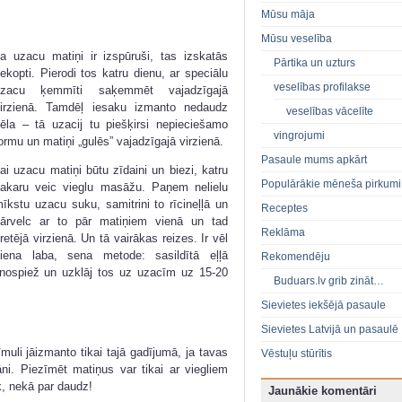
Mūsu māja
Mūsu veselība
a uzacu matiņi ir izspūruši, tas izskatās
Pārtika un uzturs
ekopti. Pierodi tos katru dienu, ar speciālu
veselības profilakse
uzacu ķemmīti saķemmēt vajadzīgajā
irzienā. Tamdēļ iesaku izmanto nedaudz
veselības vācelīte
ēla – tā uzacij tu piešķirsi nepieciešamo
vingrojumi
ormu un matiņi „gulēs” vajadzīgajā virzienā.
Pasaule mums apkārt
ai uzacu matiņi būtu zīdaini un biezi, katru
Populārākie mēneša pirkumi
akaru veic vieglu masāžu. Paņem nelielu
īkstu uzacu suku, samitrini to rīcineļļā un
Receptes
ārvelc ar to pār matiņiem vienā un tad
Reklāma
retējā virzienā. Un tā vairākas reizes. Ir vēl
iena laba, sena metode: sasildītā eļļā
Rekomendēju
u nospiež un uzklāj tos uz uzacīm uz 15-20
Buduars.lv grib zināt…
Sievietes iekšējā pasaule
Sievietes Latvijā un pasaulē
uli jāizmanto tikai tajā gadījumā, ja tavas
Vēstuļu stūrītis
āni. Piezīmēt matiņus var tikai ar viegliem
 nekā par daudz!
Jaunākie komentāri