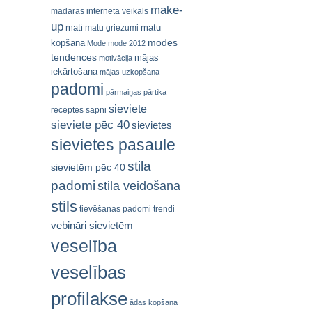
make-
madaras interneta veikals
up
mati
matu
matu griezumi
modes
kopšana
Mode
mode 2012
tendences
mājas
motivācija
iekārtošana
mājas uzkopšana
padomi
pārmaiņas
pārtika
sieviete
receptes
sapņi
sieviete pēc 40
sievietes
sievietes pasaule
stila
sievietēm pēc 40
padomi
stila veidošana
stils
tievēšanas padomi
trendi
vebināri sievietēm
veselība
veselības
profilakse
ādas kopšana