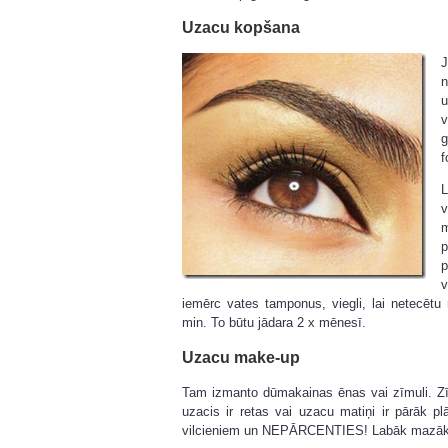
Uzacu kopšana
J
n
v
g
f
L
v
m
p
p
v
iemērc vates tamponus, viegli, lai netecēt
min. To būtu jādara 2 x mēnesī.
Uzacu make-up
Tam izmanto dūmakainas ēnas vai zīmuli. Zīm
uzacis ir retas vai uzacu matiņi ir pārāk pl
vilcieniem un NEPĀRCENTIES! Labāk mazāk,