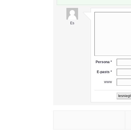
Es
Persona *
E-pasts *
www