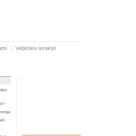
umi
Vebināru ieraksti
ietēm
50+
presija
aši
s…