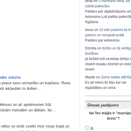
velta on
3 vienkārši veidi, kā
izteikt pateicību
Paldies par atgādinājumu un
iedvesmu.Ļoti patika pateicī
lūgšana.
Irena on
10 labi padomi kā ē
pareizi un nesajukt prātā
Paldies par iedvesmu.
Dzintra on
Ķirbis un tā vērtīg
īpašības
jā tiešām ļoti veseliga ķirbja 
visiem iesaku dzeriet un esie
veseli
odes untums
Marite on
Zarnu trakta attīrīš
Es arī velos šo tēju kur var
ļa prasa savu uzmanību un kopšanu. Runa
iegādāties un cena.
ūt iekļautām to ikdien ...
nolēmusi un arī apņēmusies līdz
Dienas jautājums
tiskām metodēm un diētām, be ...
Vai Tev mājās ir "murrājo
ārsts"?
 vēlos no sirds sveikt mūs visas kopā un
Jā