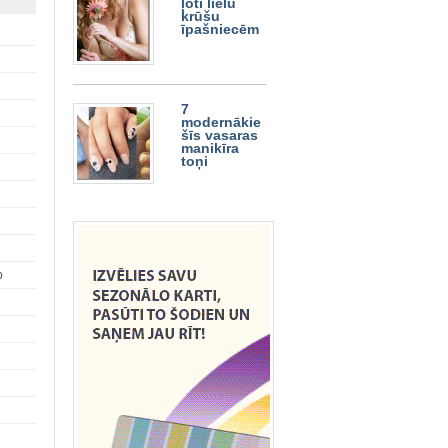
ļoti lielu
krūšu
īpašniecēm
7
modernākie
šīs vasaras
manikīra
toņi
p