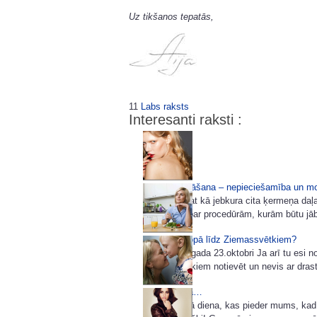
Uz tikšanos tepatās,
11
Labs raksts
Interesanti raksti :
Uzacu balināšana – nepieciešamība un m
Uzacis, tāpat kā jebkura cita ķermeņa da
iet ne tikai par procedūrām, kurām būtu jāb
Tievējam kopā līdz Ziemassvētkiem?
Sākot ar šī gada 23.oktobri Ja arī tu esi 
Ziemassvētkiem notievēt un nevis ar dras
Mātes dienā…
Šodiena ir tā diena, kas pieder mums, kad