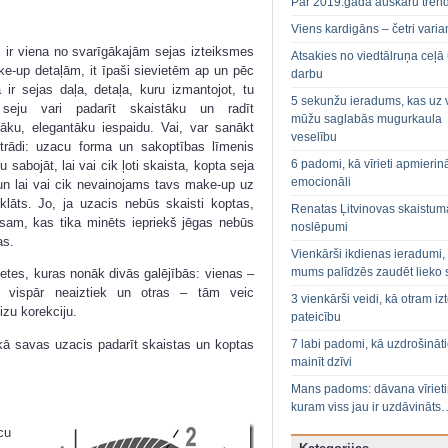
Par 2019.gada auskaru tren
Viens kardigāns – četri varian
 ir viena no svarīgākajām sejas izteiksmes
Atsakies no viedtālruņa ceļā
e-up detaļām, it īpaši sievietēm ap un pēc
darbu
 ir sejas daļa, detaļa, kuru izmantojot, tu
5 sekunžu ieradums, kas uz 
seju vari padarīt skaistāku un radīt
mūžu saglabās mugurkaula
āku, elegantāku iespaidu. Vai, var sanākt
veselību
otrādi: uzacu forma un sakoptības līmenis
6 padomi, kā vīrieti apmierin
u sabojāt, lai vai cik ļoti skaista, kopta seja
emocionāli
 un lai vai cik nevainojams tavs make-up uz
klāts. Jo, ja uzacis nebūs skaisti koptas,
Renatas Ļitvinovas skaistum
sam, kas tika minēts iepriekš jēgas nebūs
noslēpumi
as.
Vienkārši ikdienas ieradumi,
mums palīdzēs zaudēt lieko 
vietes, kuras nonāk divās galējībās: vienas –
s vispār neaiztiek un otras – tām veic
3 vienkārši veidi, kā otram izt
izu korekciju.
pateicību
 kā savas uzacis padarīt skaistas un koptas
7 labi padomi, kā uzdrošināt
mainīt dzīvi
Mans padoms: dāvana vīriet
kuram viss jau ir uzdāvināts
cu