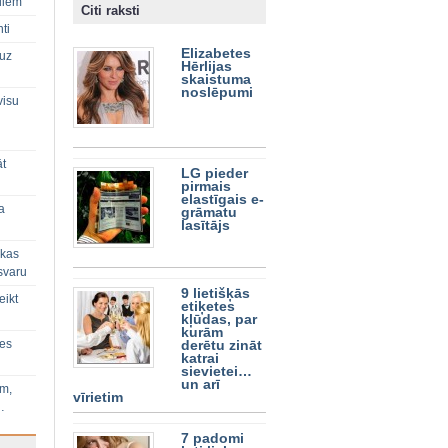
diem
Citi raksti
ti
Elizabetes
 uz
Hērlijas
skaistuma
noslēpumi
visu
āt
LG pieder
pirmais
elastīgais e-
a
grāmatu
lasītājs
 kas
svaru
9 lietišķās
eikt
etiķetes
kļūdas, par
kurām
ies
derētu zināt
katrai
sievietei…
un arī
im,
vīrietim
…
7 padomi