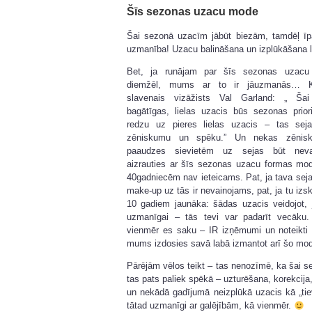
Šīs sezonas uzacu mode
Šai sezonā uzacīm jābūt biezām, tamdēļ īpa
uzmanība! Uzacu balināšana un izplūkāšana līd
Bet, ja runājam par šīs sezonas uzac
diemžēl, mums ar to ir jāuzmanās… 
slavenais vizāžists Val Garland: „ Ša
bagātīgas, lielas uzacis būs sezonas prior
redzu uz pieres lielas uzacis – tas seja
zēniskumu un spēku.” Un nekas zēnis
paaudzes sievietēm uz sejas būt neva
aizrauties ar šīs sezonas uzacu formas mo
40gadniecēm nav ieteicams. Pat, ja tava sej
make-up uz tās ir nevainojams, pat, ja tu izsk
10 gadiem jaunāka: šādas uzacis veidojot, j
uzmanīgai – tās tevi var padarīt vecāku.
vienmēr es saku – IR izņēmumi un noteikti
mums izdosies savā labā izmantot arī šo mo
Pārējām vēlos teikt – tas nenozīmē, ka šai 
tas pats paliek spēkā – uzturēšana, korekcija,
un nekādā gadījumā neizplūkā uzacis kā „tie
tātad uzmanīgi ar galējībām, kā vienmēr.