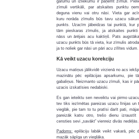
garumu un izliekumu ir paņemt zīmuli. Pieli
zīmuli vertikāli, par atskaites punktu ņem
deguna vienu vai otru nāsi. Vieta gar acī
kuru norāda zīmulis būs tavu uzacu sāku
punkts. Uzacīm jābeidzas tai punktā, kur p
tām pieskaras zīmulis, ja atskaites punkti 
nāss un ārējais acu kaktiņš. Pats augstāka
uzacu punkts būs tā vieta, kur zīmulis atroda
ja to noliek gar nāsi un pāri acu zīlītes vidum.
Kā veikt uzacu korekciju
Uzacu matiņus jālikvidē virzienā no acs iekšp
mazinātu pēc epilācijas apsarkumu, pie tā
gabaliņus. Neizmanto uzacu zīmuli, kas ir pār
uzacis izskatīsies nedabiski.
Es gan ieteiktu sen neveiktu vai pirmo uzacu 
tev tiks iezīmētas pareizas uzacu līnijas un
vieglāk, pie tam to tu pratīsi darīt pati, māj
pareizāk katru otro, trešo dienu izraustī
censties sevi „savākt” vienreiz divās nedēļās.
Padoms:
epilāciju labāk veikt vakarā, pēc 
mazāk sāpīga un vieglāka.