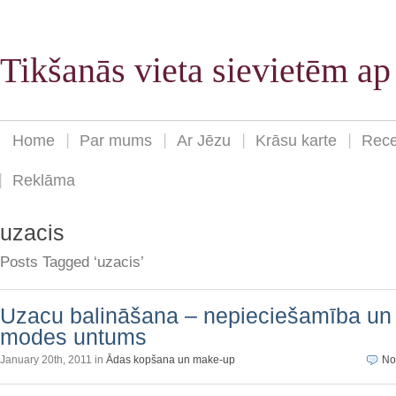
Tikšanās vieta sievietēm a
Home
Par mums
Ar Jēzu
Krāsu karte
Rece
Reklāma
uzacis
Posts Tagged ‘uzacis’
Uzacu balināšana – nepieciešamība un
modes untums
January 20th, 2011 in
Ādas kopšana un make-up
No