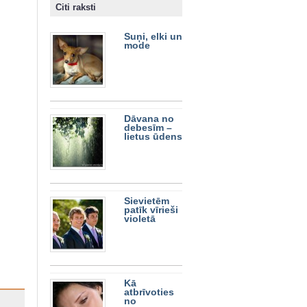
Citi raksti
Suņi, elki un
mode
Dāvana no
debesīm –
lietus ūdens
Sievietēm
patīk vīrieši
violetā
Kā
atbrīvoties
no