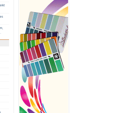
eikt
ies
im,
…
p