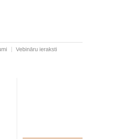
umi
Vebināru ieraksti