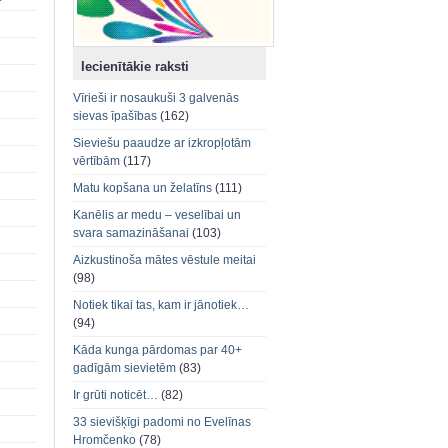
Iecienītākie raksti
Vīrieši ir nosaukuši 3 galvenās
sievas īpašības
(162)
Sieviešu paaudze ar izkropļotām
vērtībām
(117)
Matu kopšana un želatīns
(111)
Kanēlis ar medu – veselībai un
svara samazināšanai
(103)
Aizkustinoša mātes vēstule meitai
(98)
Notiek tikai tas, kam ir jānotiek…
(94)
Kāda kunga pārdomas par 40+
gadīgām sievietēm
(83)
Ir grūti noticēt…
(82)
33 sievišķīgi padomi no Evelīnas
Hromčenko
(78)