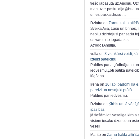
tiešo japasūta uz Angliju. Uzr
man uz e-pastu: aija@buduar
un es paskaidrošu …
Dzintra on
Zarnu trakta attīrī
Sveika Aija, Lasu un brinos,
nebiju dzirdejusi par sadu te
es varetu to iegadaties.
AtrodosAnglija.
velta on
3 vienkārši veidi, kā
izteikt pateicību
Paldies par atgādinājumu un
iedvesmu.Ļoti patika pateicī
lūgšana.
Irena on
10 labi padomi kā ē
pareizi un nesajukt prātā
Paldies par iedvesmu.
Dzintra on
Ķirbis un tā vērtīg
īpašības
jā tiešām ļoti veseliga ķirbja 
visiem iesaku dzeriet un esie
veseli
Marite on
Zarnu trakta attīrīš