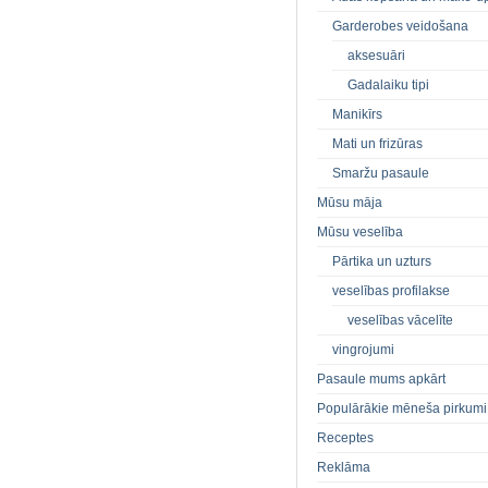
Garderobes veidošana
aksesuāri
Gadalaiku tipi
Manikīrs
Mati un frizūras
Smaržu pasaule
Mūsu māja
Mūsu veselība
Pārtika un uzturs
veselības profilakse
veselības vācelīte
vingrojumi
Pasaule mums apkārt
Populārākie mēneša pirkumi
Receptes
Reklāma