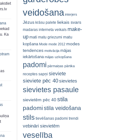
akstiet
s.lv
veidošana
interjers
Jēzus
liekais svars
krāsu palete
šana
make-
 nekad
madaras interneta veikals
ju. Ka
up
mati
matu
matu griezumi
modes
kopšana
Mode
mode 2012
tendences
mājas
motivācija
 otram
iekārtošana
mājas uzkopšana
padomi
pārmaiņas
pārtika
bas
sieviete
receptes
sapņi
sieviete pēc 40
sievietes
st
sievietes pasaule
stila
sievietēm pēc 40
ās
padomi
stila veidošana
stils
suliņa
tievēšanas padomi
trendi
t
vebināri sievietēm
veselība
ana