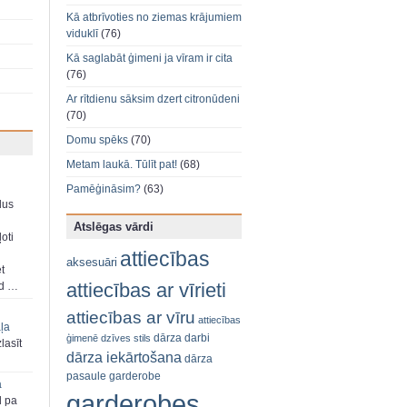
Kā atbrīvoties no ziemas krājumiem
viduklī
(76)
Kā saglabāt ģimeni ja vīram ir cita
(76)
Ar rītdienu sāksim dzert citronūdeni
(70)
Domu spēks
(70)
Metam laukā. Tūlīt pat!
(68)
Pamēģināsim?
(63)
dus
Atslēgas vārdi
oti
attiecības
aksesuāri
et
attiecības ar vīrieti
ad …
attiecības ar vīru
attiecības
aļa
dārza darbi
ģimenē
dzīves stils
zlasīt
dārza iekārtošana
dārza
pasaule
garderobe
a
garderobes
d pa