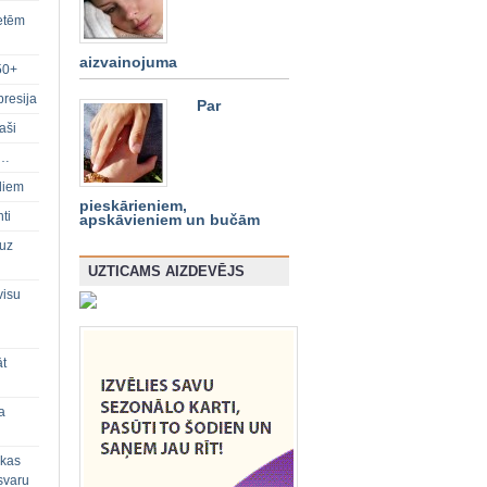
ietēm
aizvainojuma
50+
presija
Par
aši
s…
diem
pieskārieniem,
ti
apskāvieniem un bučām
 uz
UZTICAMS AIZDEVĒJS
visu
āt
a
 kas
svaru