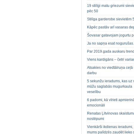
19 stilīgi matu griezumi siev
pēc 50
Stilīga garderobe sievietēm 
Kāpēc pastāv arī vasaras de
Šovasar gatavojam jogurtu p
Ja no sapņa esat noguruša
Par 2019.gada auskaru tren
Viens kardigāns – četri varian
Atsakies no viedtālruņa ceļā
darbu
5 sekunžu ieradums, kas uz 
mūžu saglabās mugurkaula
veselību
6 padomi, kā vīrieti apmierin
emocionāli
Renatas Ļitvinovas skaistum
noslēpumi
Vienkārši ikdienas ieradumi,
mums palīdzēs zaudēt lieko 