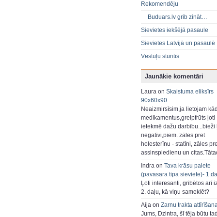
Rekomendēju
Buduars.lv grib zināt…
Sievietes iekšējā pasaule
Sievietes Latvijā un pasaulē
Vēstuļu stūrītis
Jaunākie komentāri
Laura on
Skaistuma eliksīrs
90x60x90
Neaizmirsīsim,ja lietojam kā
medikamentus,greipfrūts ļoti
ietekmē dažu darbību...bieži ļ
negatīvi,piem. zāles pret
holesterīnu - statīni, zāles pr
assinspiedienu un citas.Tāt
Indra on
Tava krāsu palete
(pavasara tipa sieviete)- 1.d
Ļoti interesanti, gribētos arī i
2. daļu, kā viņu sameklēt?
Aija on
Zarnu trakta attīrīšan
Jums, Dzintra, šī tēja būtu ta