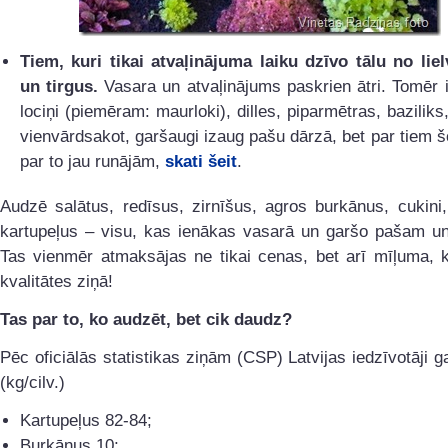
Tiem, kuri tikai atvaļinājuma laiku dzīvo tālu no lie
un tirgus.
Vasara un atvaļinājums paskrien ātri. Tomēr ir
lociņi (piemēram: maurloki), dilles, piparmētras, baziliks
vienvārdsakot, garšaugi izaug pašu dārzā, bet par tiem š
par to jau runājām,
skati šeit
.
Audzē salātus, redīsus, zirnīšus, agros burkānus, cukini
kartupeļus – visu, kas ienākas vasarā un garšo pašam un
Tas vienmēr atmaksājas ne tikai cenas, bet arī mīļuma, k
kvalitātes ziņā!
Tas par to, ko audzēt, bet cik daudz?
Pēc oficiālās statistikas ziņām (CSP) Latvijas iedzīvotāji ga
(kg/cilv.)
Kartupeļus 82-84;
Burkānus 10;