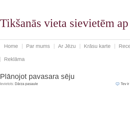
Tikšanās vieta sievietēm a
Home
Par mums
Ar Jēzu
Krāsu karte
Rece
Reklāma
Plānojot pavasara sēju
Ievietots:
Dārza pasaule
Tev ir