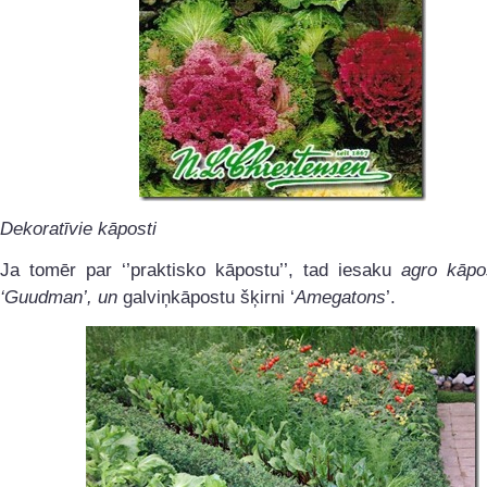
Dekoratīvie kāposti
Ja tomēr par ‘’praktisko kāpostu’’, tad
iesaku
agro kāpos
‘Guudman’, un
galviņkāpostu šķirni ‘
Amegatons
’.