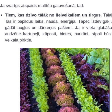
Ja svarīgs atspaids maltīšu gatavošanā, tad:
Tiem, kas dzīvo tālāk no lielveikaliem un tirgus.
Tālāk
Tas ir papildus laiks, nauda, enerģija. Tāpēc izdevīgāk
gādāt augļus un dārzeņus pašiem. Ja ir vieta glabāša
audzētie kartupeļi, kāposti, bietes, burkāni, sīpoli būs
veikalā pirktie.