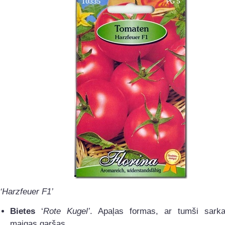
‘Harzfeuer F1’
Bietes
‘
Rote Kugel’
. Apaļas formas, ar tumši sark
maigas garšas.