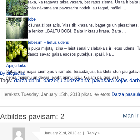
Veci ļaudis saka, ka ragavas taisa vasarā, bet ratus ziemā. Un tā ir balta 
Arī gatavošanās nākamajam pavasarim notiek jau tagad, pašlai ...
Baltā puķu dobe
No rudens košuma žilbst acis. Viss tik krāsains, bagātīgs un piesātināts,
pastāstīšu kā ierīkot...BALTU DOBI. Baltā ir krāsu krāsa. Baltā ...
Dāvana no debesīm – lietus ūdens
Visi dārzu un puķu mīļotāji zina – laistīšanai vislabākais ir lietus ūdens. T
uz zemi, nedaudz savāc gaisā esošos putekļus, īpaši, ka ...
Apiņu laiks
Vakar mūsmājās ciemojās vīramāte. Ieraudzījusi, ka klēts stūrī jau gatavi 
By Blogsdna
ņēma maisiņu un devās ievākt apiņu ražu. Gājām palīgos un k ...
Tags:
dārza darbi
,
dārzeņu audzēšana
,
pavasara sējas darb
Ieraksts Tuesday, January 15th, 2013 plkst. ievietots
Dārza pasaul
Atbildes pavisam: 2
Man ir 
January 21st, 2013 at
|
Reply »