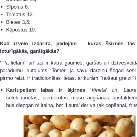
Sīpolus 6;
Tomātus 12;
Bietes 3,5;
Kāpostus 10.
Kad izvēle izdarīta, pēdējais – kuras šķirnes tās
izturīgākās, garšīgākās?
‘’Pa lielam’’ arī tas ir katra gaumes, garšas un dzīvesvei
paradumu jautājums. Tomēr, ja savu dārziņu šogad sēsi
pirmo reizi, ir tradicionālas lietas, ar kurām ‘’nošaut greizi’’ i
Kartupeļiem labas ir šķirnes
‘
Vineta
’ un ‘
Laura
selekcionētas, piemērotas mūsu augšanas apstākļiem.
būs diezgan miltaina, bet ‘Laura’ der vairāk cepšanai, frit