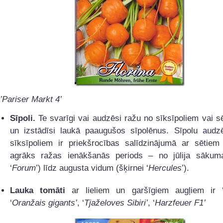
’Pariser Markt 4’
Sīpoli.
Te svarīgi vai audzēsi ražu no sīksīpoliem vai s
un izstādīsi laukā paaugušos sīpolēnus. Sīpolu audz
sīksīpoliem ir priekšrocības salīdzinājumā ar sētiem 
agrāks ražas ienākšanās periods – no jūlija sākuma
‘
Forum
’) līdz augusta vidum (šķirnei ‘
Hercules
’).
Lauka tomāti
ar lieliem un garšīgiem augļiem ir 
‘
Oranžais gigants’
, ‘
Tjaželoves Sibiri’
, ‘
Harzfeuer F1’