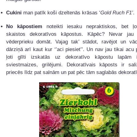
Cukini
man patīk koši dzeltenās krāsas ‘
Gold Ruch F1’
.
No kāpostiem
noteikti iesaku nepraktiskos, bet ļo
skaistos dekoratīvos kāpostus. Kāpēc? Nevar jau 
vēderprieku domāt. Vajag tak’ stādot, ravējot un vā
dārziņā arī kaut kur ‘’aci piesiet’’. Un nav jau tikai acu
ļoti glīti izskatās uz dekoratīvo kāpostu lapām i
sviestmaizes, grilējumi. Dekoratīvais kāposts ir sali
priecēs līdz pat salnām un pat pēc tām saglabās dekorat