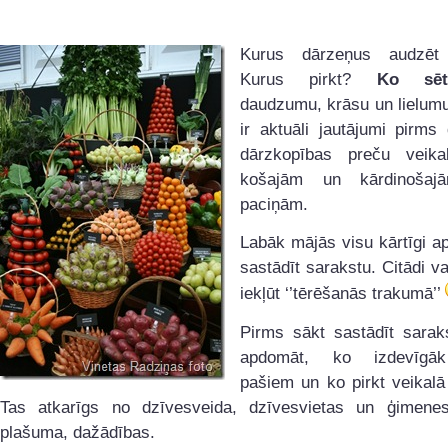
Kurus dārzeņus audzēt
Kurus pirkt?
Ko sēt
daudzumu, krāsu un lielumu 
ir aktuāli jautājumi pirms
dārzkopības preču veika
košajām un kārdinošaj
paciņām.
Labāk mājās visu kārtīgi a
sastādīt sarakstu. Citādi va
iekļūt ‘’tērēšanās trakumā’’
Pirms sākt sastādīt saraks
apdomāt, ko izdevīgā
pašiem un ko pirkt veikalā 
Tas atkarīgs no dzīvesveida, dzīvesvietas un ģimenes
plašuma, dažādības.