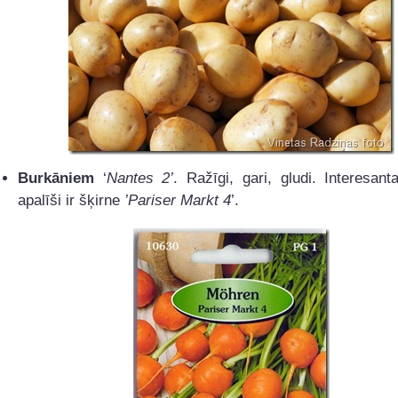
Burkāniem
‘
Nantes 2’
. Ražīgi, gari, gludi. Interesan
apalīši ir šķirne
’Pariser Markt 4
’.