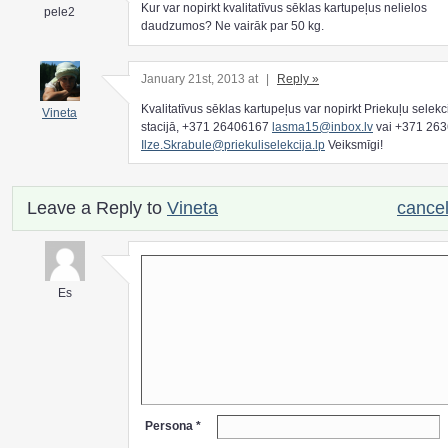
Kur var nopirkt kvalitatīvus sēklas kartupeļus nelielos
pele2
daudzumos? Ne vairāk par 50 kg.
January 21st, 2013 at
|
Reply »
Kvalitatīvus sēklas kartupeļus var nopirkt Priekuļu selekc
Vineta
stacijā, +371 26406167
lasma15@inbox.lv
vai +371 26
Ilze.Skrabule@priekuliselekcija.lp
Veiksmīgi!
Leave a Reply to
Vineta
cancel
Es
Persona *