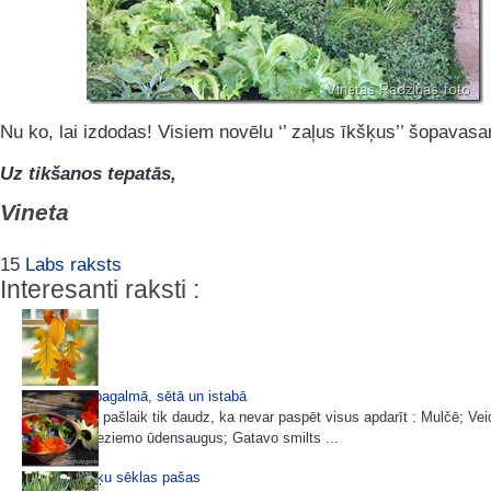
Nu ko, lai izdodas! Visiem novēlu ‘’ zaļus īkšķus’’ šopavasa
Uz tikšanos tepatās,
Vineta
15
Labs raksts
Interesanti raksti :
Miķeļdiena pagalmā, sētā un istabā
Dārzā darbu pašlaik tik daudz, ka nevar paspēt visus apdarīt : Mulčē; Ve
viršu dobi; Ieziemo ūdensaugus; Gatavo smilts ...
Ievācam puķu sēklas pašas