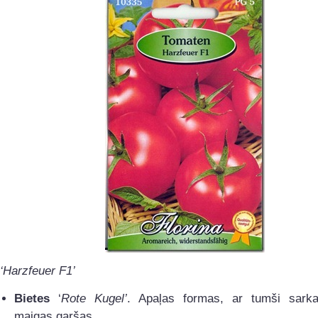
‘Harzfeuer F1’
Bietes
‘
Rote Kugel’
. Apaļas formas, ar tumši sark
maigas garšas.