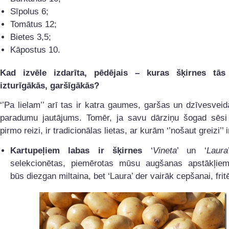
Sīpolus 6;
Tomātus 12;
Bietes 3,5;
Kāpostus 10.
Kad izvēle izdarīta, pēdējais – kuras šķirnes tās
izturīgākās, garšīgākās?
‘’Pa lielam’’ arī tas ir katra gaumes, garšas un dzīvesvei
paradumu jautājums. Tomēr, ja savu dārziņu šogad sēsi
pirmo reizi, ir tradicionālas lietas, ar kurām ‘’nošaut greizi’’ i
Kartupeļiem labas ir šķirnes
‘
Vineta
’ un ‘
Laura
selekcionētas, piemērotas mūsu augšanas apstākļiem.
būs diezgan miltaina, bet ‘Laura’ der vairāk cepšanai, frit