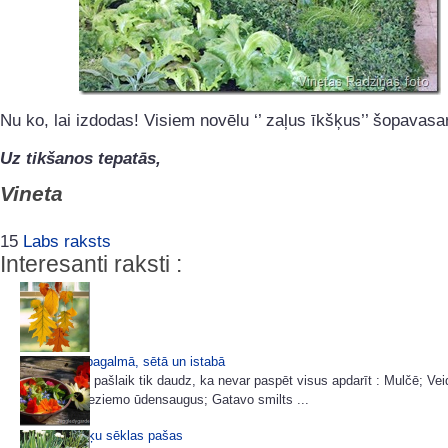
Nu ko, lai izdodas! Visiem novēlu ‘’ zaļus īkšķus’’ šopavasa
Uz tikšanos tepatās,
Vineta
15
Labs raksts
Interesanti raksti :
Miķeļdiena pagalmā, sētā un istabā
Dārzā darbu pašlaik tik daudz, ka nevar paspēt visus apdarīt : Mulčē; Ve
viršu dobi; Ieziemo ūdensaugus; Gatavo smilts ...
Ievācam puķu sēklas pašas