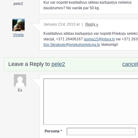
Kur var nopirkt kvalitatīvus sēklas kartupeļus nelielos
pele2
daudzumos? Ne vairāk par 50 kg.
January 21st, 2013 at
|
Reply »
Kvalitatīvus sēklas kartupeļus var nopirkt Priekuļu selekc
Vineta
stacijā, +371 26406167
lasma15@inbox.lv
vai +371 26
Ilze.Skrabule@priekuliselekcija.lp
Veiksmīgi!
Leave a Reply to
pele2
cancel
Es
Persona *