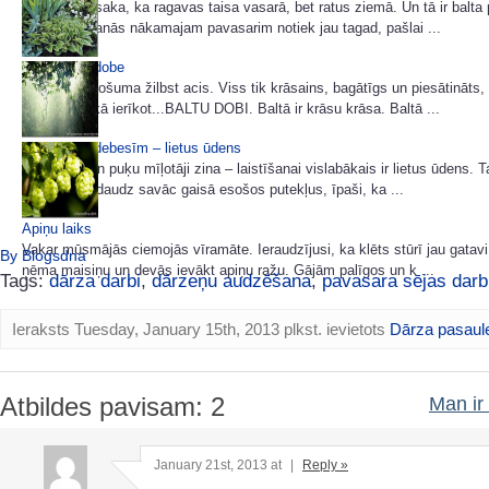
Veci ļaudis saka, ka ragavas taisa vasarā, bet ratus ziemā. Un tā ir balta 
Arī gatavošanās nākamajam pavasarim notiek jau tagad, pašlai ...
Baltā puķu dobe
No rudens košuma žilbst acis. Viss tik krāsains, bagātīgs un piesātināts,
pastāstīšu kā ierīkot...BALTU DOBI. Baltā ir krāsu krāsa. Baltā ...
Dāvana no debesīm – lietus ūdens
Visi dārzu un puķu mīļotāji zina – laistīšanai vislabākais ir lietus ūdens. T
uz zemi, nedaudz savāc gaisā esošos putekļus, īpaši, ka ...
Apiņu laiks
Vakar mūsmājās ciemojās vīramāte. Ieraudzījusi, ka klēts stūrī jau gatavi 
By Blogsdna
ņēma maisiņu un devās ievākt apiņu ražu. Gājām palīgos un k ...
Tags:
dārza darbi
,
dārzeņu audzēšana
,
pavasara sējas darb
Ieraksts Tuesday, January 15th, 2013 plkst. ievietots
Dārza pasaul
Atbildes pavisam: 2
Man ir 
January 21st, 2013 at
|
Reply »