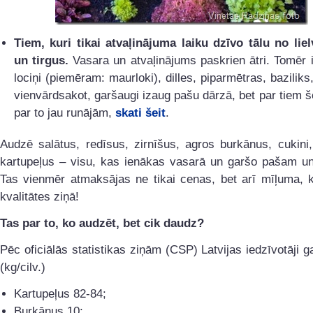
Tiem, kuri tikai atvaļinājuma laiku dzīvo tālu no lie
un tirgus.
Vasara un atvaļinājums paskrien ātri. Tomēr ir
lociņi (piemēram: maurloki), dilles, piparmētras, baziliks
vienvārdsakot, garšaugi izaug pašu dārzā, bet par tiem š
par to jau runājām,
skati šeit
.
Audzē salātus, redīsus, zirnīšus, agros burkānus, cukini
kartupeļus – visu, kas ienākas vasarā un garšo pašam un
Tas vienmēr atmaksājas ne tikai cenas, bet arī mīļuma, k
kvalitātes ziņā!
Tas par to, ko audzēt, bet cik daudz?
Pēc oficiālās statistikas ziņām (CSP) Latvijas iedzīvotāji ga
(kg/cilv.)
Kartupeļus 82-84;
Burkānus 10;