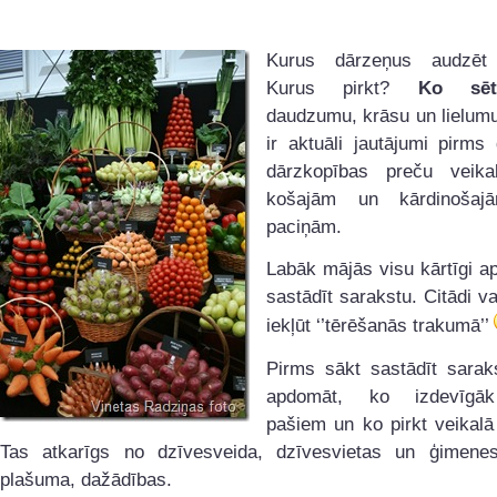
Kurus dārzeņus audzēt
Kurus pirkt?
Ko sēt
daudzumu, krāsu un lielumu 
ir aktuāli jautājumi pirms
dārzkopības preču veika
košajām un kārdinošaj
paciņām.
Labāk mājās visu kārtīgi a
sastādīt sarakstu. Citādi va
iekļūt ‘’tērēšanās trakumā’’
Pirms sākt sastādīt saraks
apdomāt, ko izdevīgā
pašiem un ko pirkt veikalā 
Tas atkarīgs no dzīvesveida, dzīvesvietas un ģimenes
plašuma, dažādības.