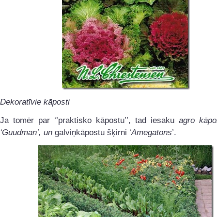
Dekoratīvie kāposti
Ja tomēr par ‘’praktisko kāpostu’’, tad
iesaku
agro kāpos
‘Guudman’, un
galviņkāpostu šķirni ‘
Amegatons
’.