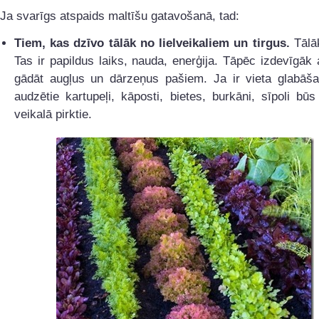
Ja svarīgs atspaids maltīšu gatavošanā, tad:
Tiem, kas dzīvo tālāk no lielveikaliem un tirgus.
Tālāk
Tas ir papildus laiks, nauda, enerģija. Tāpēc izdevīgāk
gādāt augļus un dārzeņus pašiem. Ja ir vieta glabāša
audzētie kartupeļi, kāposti, bietes, burkāni, sīpoli būs
veikalā pirktie.