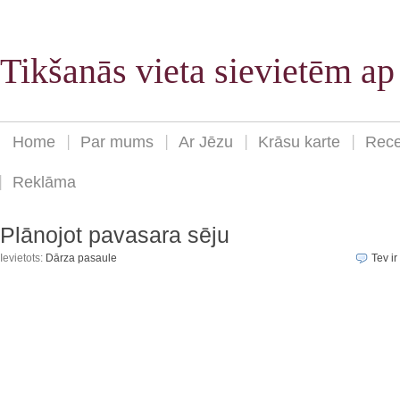
Tikšanās vieta sievietēm a
Home
Par mums
Ar Jēzu
Krāsu karte
Rece
Reklāma
Plānojot pavasara sēju
Ievietots:
Dārza pasaule
Tev ir