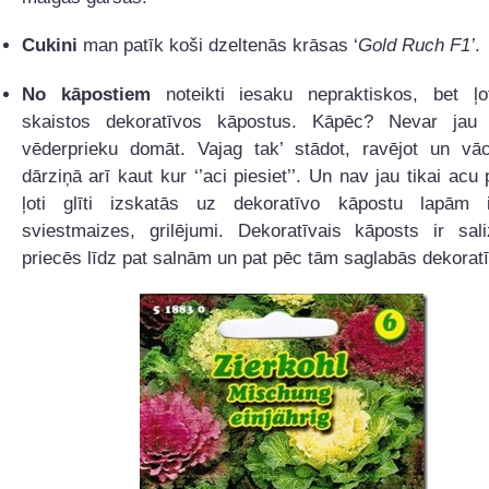
Cukini
man patīk koši dzeltenās krāsas ‘
Gold Ruch F1’
.
No kāpostiem
noteikti iesaku nepraktiskos, bet ļo
skaistos dekoratīvos kāpostus. Kāpēc? Nevar jau 
vēderprieku domāt. Vajag tak’ stādot, ravējot un vā
dārziņā arī kaut kur ‘’aci piesiet’’. Un nav jau tikai acu
ļoti glīti izskatās uz dekoratīvo kāpostu lapām i
sviestmaizes, grilējumi. Dekoratīvais kāposts ir sali
priecēs līdz pat salnām un pat pēc tām saglabās dekorat