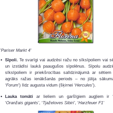
’Pariser Markt 4’
Sīpoli.
Te svarīgi vai audzēsi ražu no sīksīpoliem vai s
un izstādīsi laukā paaugušos sīpolēnus. Sīpolu audz
sīksīpoliem ir priekšrocības salīdzinājumā ar sētiem 
agrāks ražas ienākšanās periods – no jūlija sākuma
‘
Forum
’) līdz augusta vidum (šķirnei ‘
Hercules
’).
Lauka tomāti
ar lieliem un garšīgiem augļiem ir 
‘
Oranžais gigants’
, ‘
Tjaželoves Sibiri’
, ‘
Harzfeuer F1’