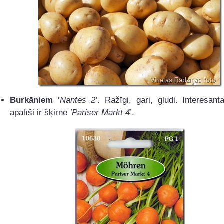
Burkāniem
‘
Nantes 2’
. Ražīgi, gari, gludi. Interesan
apalīši ir šķirne
’Pariser Markt 4
’.