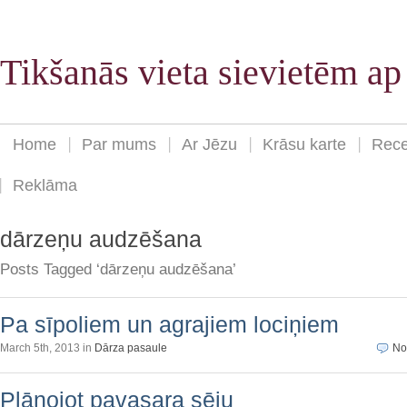
Tikšanās vieta sievietēm a
Home
Par mums
Ar Jēzu
Krāsu karte
Rece
Reklāma
dārzeņu audzēšana
Posts Tagged ‘dārzeņu audzēšana’
Pa sīpoliem un agrajiem lociņiem
March 5th, 2013 in
Dārza pasaule
No
Plānojot pavasara sēju