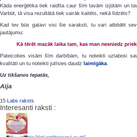
Kāda enerģētika tiek raidīta caur šīm tavām izjūtām un ta
Varbūt, tā visa rezultātā tiek vairāk kaitēts, nekā līdzēts?
Kad tev būs gatavi visi šie saraksti, tu vari atbildēt se
jautājumu:
Kā tērēt mazāk laika tam, kas man nesniedz prie
Pateicoties visām šīm darbībām, tu noteikti uzlabosi sa
kvalitāti un tu noteikti jutīsies daudz
laimīgāka
.
Uz tikšanos tepatās,
Aija
15
Labs raksts
Interesanti raksti :