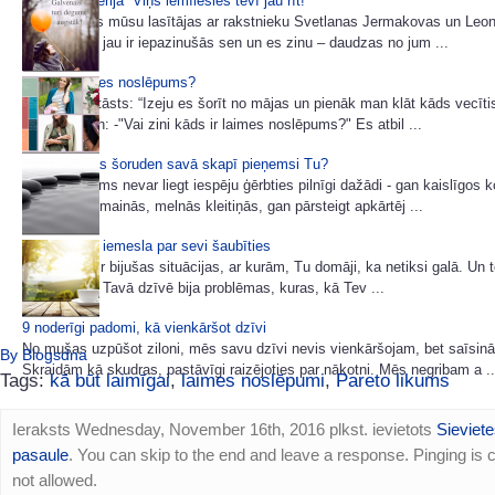
7 padomu sērija “Viņš iemīlēsies tevī jau rīt!”
Ļoti daudzas mūsu lasītājas ar rakstnieku Svetlanas Jermakovas un Leo
e-grāmatām jau ir iepazinušās sen un es zinu – daudzas no jum ...
Kāds ir laimes noslēpums?
Lūk, kāds stāsts: “Izeju es šorīt no mājas un pienāk man klāt kāds vecīti
un jautā man: -"Vai zini kāds ir laimes noslēpums?" Es atbil ...
Kuras krāsas šoruden savā skapī pieņemsi Tu?
Neviens mums nevar liegt iespēju ģērbties pilnīgi dažādi - gan kaislīgos 
gan noslēpumainās, melnās kleitiņās, gan pārsteigt apkārtēj ...
Nav nekāda iemesla par sevi šaubīties
Tavā dzīvē ir bijušas situācijas, ar kurām, Tu domāji, ka netiksi galā. Un 
ar tām galā. Tavā dzīvē bija problēmas, kuras, kā Tev ...
9 noderīgi padomi, kā vienkāršot dzīvi
No mušas uzpūšot ziloni, mēs savu dzīvi nevis vienkāršojam, bet saīsin
By Blogsdna
Skraidām kā skudras, pastāvīgi raizējoties par nākotni. Mēs negribam a ..
Tags:
kā būt laimīgai
,
laimes noslēpumi
,
Pareto likums
Ieraksts Wednesday, November 16th, 2016 plkst. ievietots
Sieviete
pasaule
. You can skip to the end and leave a response. Pinging is c
not allowed.