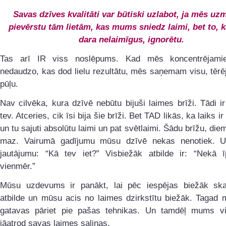
Savas dzīves kvalitāti var būtiski uzlabot, ja mēs uz
pievērstu tām lietām, kas mums sniedz laimi, bet to, 
dara nelaimīgus, ignorētu.
Tas arī IR viss noslēpums. Kad mēs koncentrējami
nedaudzo, kas dod lielu rezultātu, mēs saņemam visu, tēr
pūļu.
Nav cilvēka, kura dzīvē nebūtu bijuši laimes brīži. Tādi ir 
tev. Atceries, cik īsi bija šie brīži. Bet TAD likās, ka laiks ir
un tu sajuti absolūtu laimi un pat svētlaimi. Šādu brīžu, diemž
maz. Vairumā gadījumu mūsu dzīvē nekas nenotiek. 
jautājumu: “Kā tev iet?” Visbiežāk atbilde ir: “Nekā 
vienmēr.”
Mūsu uzdevums ir panākt, lai pēc iespējas biežāk ska
atbilde un mūsu acis no laimes dzirkstītu biežāk. Tagad
gatavas pāriet pie pašas tehnikas. Un tamdēļ mums vi
jāatrod savas laimes saliņas.