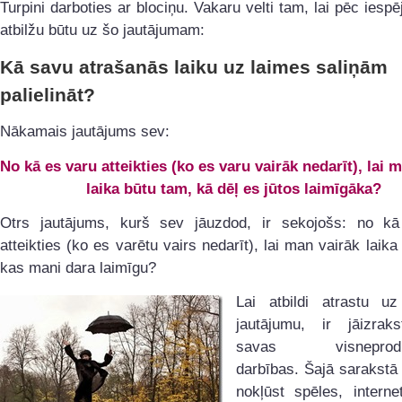
Turpini darboties ar blociņu. Vakaru velti tam, lai pēc iespē
atbilžu būtu uz šo jautājumam:
Kā savu atrašanās laiku uz laimes saliņām
palielināt?
Nākamais jautājums sev:
No kā es varu atteikties (ko es varu vairāk nedarīt), lai 
laika būtu tam, kā dēļ es jūtos laimīgāka?
Otrs jautājums, kurš sev jāuzdod, ir sekojošs: no k
atteikties (ko es varētu vairs nedarīt), lai man vairāk laika
kas mani dara laimīgu?
Lai atbildi atrastu u
jautājumu, ir jāizrak
savas visneproduk
darbības. Šajā sarakstā
nokļūst spēles, internet