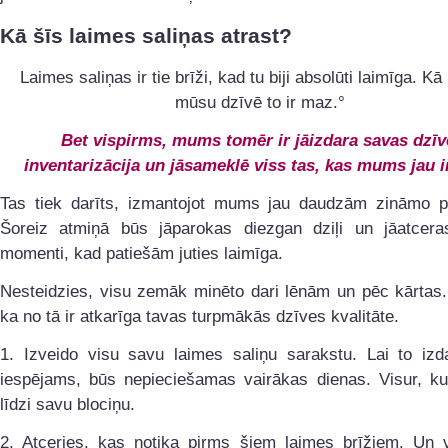
Kā šīs laimes saliņas atrast?
Laimes saliņas ir tie brīži, kad tu biji absolūti laimīga. Kā
mūsu dzīvē to ir maz.°
Bet vispirms, mums tomēr ir jāizdara savas dzīv
inventarizācija un jāsameklē viss tas, kas mums jau ir
Tas tiek darīts, izmantojot mums jau daudzām zināmo pa
Šoreiz atmiņā būs jāparokas diezgan dziļi un jāatceras
momenti, kad patiešām juties laimīga.
Nesteidzies, visu zemāk minēto dari lēnām un pēc kārtas.
ka no tā ir atkarīga tavas turpmākās dzīves kvalitāte.
1. Izveido visu savu laimes saliņu sarakstu. Lai to izda
iespējams, būs nepieciešamas vairākas dienas. Visur, ku
līdzi savu blociņu.
2. Atceries, kas notika pirms šiem laimes brīžiem. Un vi