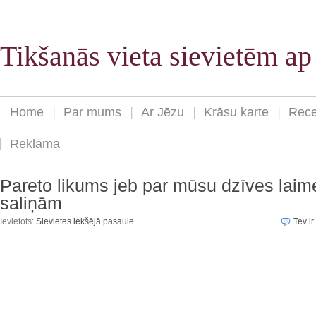
Tikšanās vieta sievietēm a
Home
Par mums
Ar Jēzu
Krāsu karte
Rece
Reklāma
Pareto likums jeb par mūsu dzīves laim
saliņām
Ievietots:
Sievietes iekšējā pasaule
Tev ir