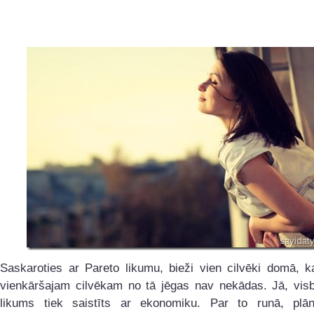
Saskaroties ar Pareto likumu, bieži vien cilvēki domā, k
vienkāršajam cilvēkam no tā jēgas nav nekādas. Jā, visb
likums tiek saistīts ar ekonomiku. Par to runā, plāno