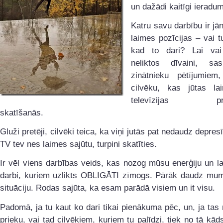
un dažādi kaitīgi ieradum
Katru savu darbību ir jā
laimes pozīcijas – vai tu
kad to dari? Lai vai
neliktos dīvaini, sa
zinātnieku pētījumie
cilvēku, kas jūtas la
televīzijas pro
skatīšanās.
Gluži pretēji, cilvēki teica, ka viņi jutās pat nedaudz depresī
TV tev nes laimes sajūtu, turpini skatīties.
Ir vēl viens darbības veids, kas nozog mūsu enerģiju un lai
darbi, kuriem uzlikts OBLIGĀTI zīmogs. Pārāk daudz mum
situāciju. Rodas sajūta, ka esam parādā visiem un it visu.
Padomā, ja tu kaut ko dari tikai pienākuma pēc, un, ja tas
prieku, vai tad cilvēkiem, kuriem tu palīdzi, tiek no tā kā