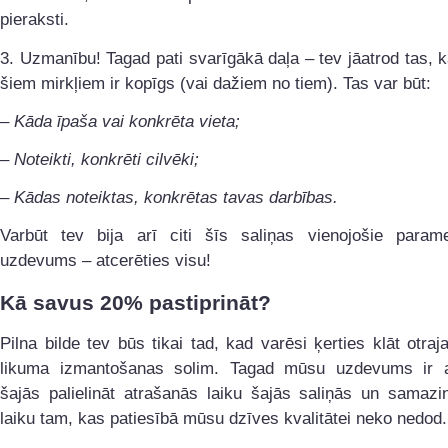
pieraksti.
3. Uzmanību! Tagad pati svarīgākā daļa – tev jāatrod tas, 
šiem mirkļiem ir kopīgs (vai dažiem no tiem). Tas var būt:
– Kāda īpaša vai konkrēta vieta;
– Noteikti, konkrēti cilvēki;
– Kādas noteiktas, konkrētas tavas darbības.
Varbūt tev bija arī citi šīs saliņas vienojošie parame
uzdevums – atcerēties visu!
Kā savus 20% pastiprināt?
Pilna bilde tev būs tikai tad, kad varēsi ķerties klāt otra
likuma izmantošanas solim. Tagad mūsu uzdevums ir a
šajās palielināt atrašanās laiku šajās saliņās un samazin
laiku tam, kas patiesībā mūsu dzīves kvalitātei neko nedod.