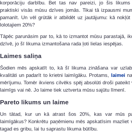
korporāciju darbību. Bet tas nav pareizi, jo šis likums
praktiski visās mūsu dzīves jomās. Tikai tā izpausmi mum
pamanīt. Un vēl grūtāk ir atbildēt uz jautājumu: kā nokļūt
lolotajiem 20%?
Tāpēc parunāsim par to, kā to izmantot mūsu parastajā, ik
dzīvē, jo šī likuma izmantošana rada ļoti lielas iespējas.
Laimes saliņa
Šodien mēs apskatīt to, kā šī likuma zināšana var uzlab
kvalitāti un padarīt to krietni laimīgāku. Protams,
laimei
na
mērījumu. Tomēr ikviens cilvēks spēj absolūti droši pateikt v
laimīgs vai nē. Jo laime tiek uztverta mūsu sajūtu līmenī.
Pareto likums un laime
Un tātad, kur un kā atrast šos 20%, kas var mūs pa
laimīgākus? Konkrētu paņēmienu mēs apskatīsim mazliet v
tagad es gribu, lai tu saprastu likuma būtību.