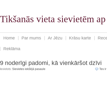
Tikšanās vieta sievietēm a
Home
Par mums
Ar Jēzu
Krāsu karte
Rece
Reklāma
9 noderīgi padomi, kā vienkāršot dzīvi
Ievietots:
Sievietes iekšējā pasaule
Tev ir