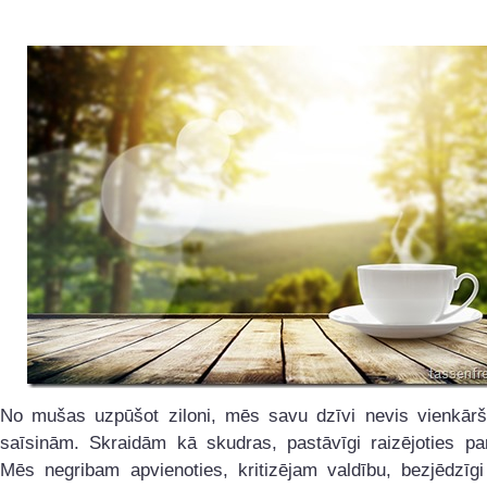
No mušas uzpūšot ziloni, mēs savu dzīvi nevis vienkārš
saīsinām. Skraidām kā skudras, pastāvīgi raizējoties par
Mēs negribam apvienoties, kritizējam valdību, bezjēdzīgi