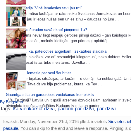
7 padomu sērija “Viņš iemīlēsies tevī jau rīt!”
Ļoti daudzas mūsu lasītājas ar rakstnieku Svetlanas Jermakovas un Leo
e-grāmatām jau ir iepazinušās sen un es zinu – daudzas no jum ...
Kuras krāsas šoruden savā skapī pieņemsi Tu?
Neviens mums nevar liegt iespēju ģērbties pilnīgi dažādi - gan kaislīgos 
gan noslēpumainās, melnās kleitiņās, gan pārsteigt apkārtēj ...
8 paņēmieni, kā, pateicoties apģērbam, izskatīties slaidākai
"Izskatīties slaidākai var arī nezaudējot kilogramus", saka doktors Heller
sievietes, - esat īstas triku meistares. Uzvelka ...
Nav nekāda iemesla par sevi šaubīties
Tavā dzīvē ir bijušas situācijas, ar kurām, Tu domāji, ka netiksi galā. Un 
ar tām galā. Tavā dzīvē bija problēmas, kuras, kā Tev ...
Gaumīga stila un garderobes veidošanas komplekts
Vai Tu zināji? Latvijā un it īpaši ārzemēs dzīvojošajām latvietēm ir izvei
By Blogsdna
atvieglota iespēja iegādāties Buduars.lv stila un garder ...
Tags:
kā vienkāršot dzīvi
,
padomi par dzīvi
,
par dzīvi
Ieraksts Monday, November 21st, 2016 plkst. ievietots
Sievietes ie
pasaule
. You can skip to the end and leave a response. Pinging is c