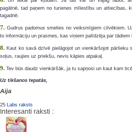
Un atkal par kļūdām. Ja tās var un vajag labot, atg
pagātnē, tad paņem no turienes mīlestību un attiecības, k
tagadnē.
7.
Gudrus padomus smelies no veiksmīgiem cilvēkiem. U
to informāciju un prasmes, kas viņiem palīdzēja par tādiem 
8.
Kaut ko savā dzīvē pielāgojot un vienkāršojot pārlieku 
soļus, raujies uz priekšu, nevis kāpies atpakaļ.
9.
Tev būs daudz vienkāršāk, ja tu sapņosi un kaut kam ticē
Uz tikšanos tepatās,
Aija
25
Labs raksts
Interesanti raksti :