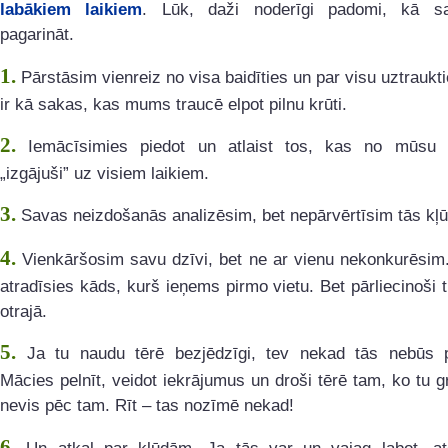
labākiem laikiem
. Lūk, daži noderīgi padomi, kā s
pagarināt.
1.
Pārstāsim vienreiz no visa baidīties un par visu uztraukti
ir kā sakas, kas mums traucē elpot pilnu krūti.
2.
Iemācīsimies piedot un atlaist tos, kas no mūsu 
„izgājuši” uz visiem laikiem.
3.
Savas neizdošanās analizēsim, bet nepārvērtīsim tās kļ
4.
Vienkāršosim savu dzīvi, bet ne ar vienu nekonkurēsim.
atradīsies kāds, kurš ieņems pirmo vietu. Bet pārliecinoši 
otrajā.
5.
Ja tu naudu tērē bezjēdzīgi, tev nekad tās nebūs pi
Mācies pelnīt, veidot iekrājumus un droši tērē tam, ko tu gr
nevis pēc tam. Rīt – tas nozīmē nekad!
6.