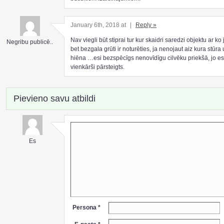
January 6th, 2018 at
|
Reply »
Nav viegli būt stiprai tur kur skaidri saredzi objektu ar ko 
Negribu publicē..
bet bezgala grūti ir noturēties, ja nenojaut aiz kura stūra
hiēna …esi bezspēcīgs nenovīdīgu cilvēku priekšā, jo es
vienkārši pārsteigts.
Pievieno savu atbildi
Es
Persona *