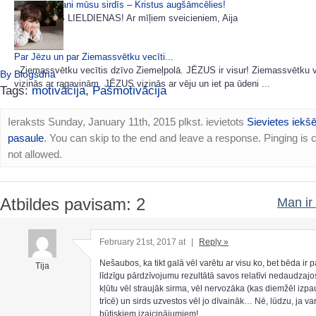
Lai skan zvani mūsu sirdīs – Kristus augšāmcēlies!
PRIECĪGAS LIELDIENAS! Ar mīļiem sveicieniem, Aija
Par Jēzu un par Ziemassvētku vecīti...
Ziemassvētku vecītis dzīvo Ziemeļpolā. JĒZUS ir visur! Ziemassvētku v
By Blogsdna
vizinās ar ragaviņām. JĒZUS vizinās ar vēju un iet pa ūdeni ...
Tags:
motivācija
,
Pašmotivācija
Ieraksts Sunday, January 11th, 2015 plkst. ievietots
Sievietes iekšē
pasaule
. You can skip to the end and leave a response. Pinging is c
not allowed.
Atbildes pavisam: 2
Man ir 
February 21st, 2017 at
|
Reply »
Nešaubos, ka tikt galā vēl varētu ar visu ko, bet bēda ir p
Tija
līdzīgu pārdzīvojumu rezultātā savos relatīvi nedaudzaj
kļūtu vēl straujāk sirma, vēl nervozāka (kas diemžēl izpa
trīcē) un sirds uzvestos vēl jo dīvaināk… Nē, lūdzu, ja var
būtiskiem izaicinājumiem!