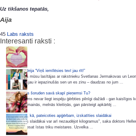
Uz tikšanos tepatās,
Aija
45
Labs raksts
Interesanti raksti :
7 padomu sērija “Viņš iemīlēsies tevī jau rīt!”
Ļoti daudzas mūsu lasītājas ar rakstnieku Svetlanas Jermakovas un Leo
e-grāmatām jau ir iepazinušās sen un es zinu – daudzas no jum ...
Kuras krāsas šoruden savā skapī pieņemsi Tu?
Neviens mums nevar liegt iespēju ģērbties pilnīgi dažādi - gan kaislīgos 
gan noslēpumainās, melnās kleitiņās, gan pārsteigt apkārtēj ...
8 paņēmieni, kā, pateicoties apģērbam, izskatīties slaidākai
"Izskatīties slaidākai var arī nezaudējot kilogramus", saka doktors Heller
sievietes, - esat īstas triku meistares. Uzvelka ...