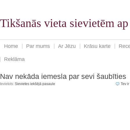
Tikšanās vieta sievietēm a
Home
Par mums
Ar Jēzu
Krāsu karte
Rece
Reklāma
Nav nekāda iemesla par sevi šaubīties
Ievietots:
Sievietes iekšējā pasaule
Tev ir