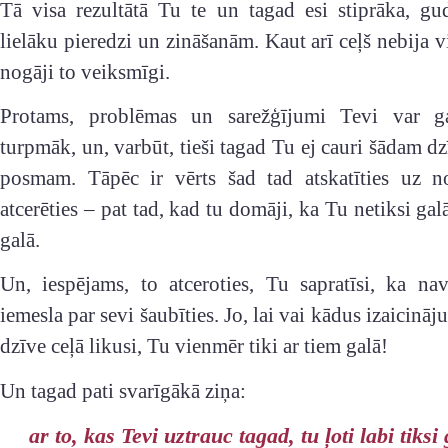
Tā visa rezultātā Tu te un tagad esi stiprāka, gu
lielāku pieredzi un zināšanām. Kaut arī ceļš nebija v
nogāji to veiksmīgi.
Protams, problēmas un sarežģījumi Tevi var ga
turpmāk, un, varbūt, tieši tagad Tu ej cauri šādam dz
posmam. Tāpēc ir vērts šad tad atskatīties uz n
atcerēties – pat tad, kad tu domāji, ka Tu netiksi galā
galā.
Un, iespējams, to atceroties, Tu sapratīsi, ka na
iemesla par sevi šaubīties. Jo, lai vai kādus izaicinā
dzīve ceļā likusi, Tu vienmēr tiki ar tiem galā!
Un tagad pati svarīgākā ziņa:
ar to, kas Tevi uztrauc tagad, tu ļoti labi tiksi