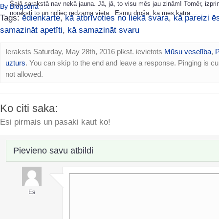
Šajā sarakstā nav nekā jauna. Jā, jā, to visu mēs jau zinām! Tomēr, izprin
By Blogsdna
noraksti to un noliec redzamā vietā. Esmu droša, ka mēs katra ...
Tags:
ēdienkarte
,
kā atbrīvoties no liekā svara
,
kā pareizi ē
samazināt apetīti
,
kā samazināt svaru
Ieraksts Saturday, May 28th, 2016 plkst. ievietots
Mūsu veselība
,
P
uzturs
. You can skip to the end and leave a response. Pinging is cu
not allowed.
Ko citi saka:
Esi pirmais un pasaki kaut ko!
Pievieno savu atbildi
Es