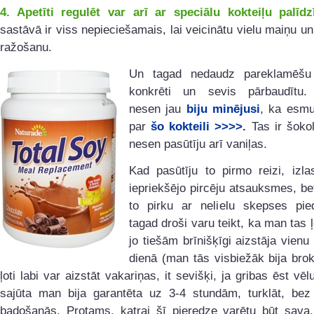
4. Apetīti regulēt var arī ar speciālu kokteiļu palīdz
sastāvā ir viss nepieciešamais, lai veicinātu vielu maiņu un
ražošanu.
Un tagad nedaudz pareklamēšu
konkrēti un sevis pārbaudītu.
nesen jau
biju minējusi
, ka esm
par
šo kokteili >>>>.
Tas ir šokol
nesen pasūtīju arī vaniļas.
Kad pasūtīju to pirmo reizi, izla
iepriekšējo pircēju atsauksmes, be
to pirku ar nelielu skepses pie
tagad droši varu teikt, ka man tas ļ
jo tiešām brīnišķīgi aizstāja vienu 
dienā (man tās visbiežāk bija brok
ļoti labi var aizstāt vakariņas, it sevišķi, ja gribas ēst vēl
sajūta man bija garantēta uz 3-4 stundām, turklāt, bez
badošanās. Protams, katrai šī pieredze varētu būt sava