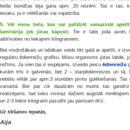
lielās bundžas bija gana apm. 20 reizēm. Tas ir tas, ko
iesaku, ja ir vēlēšanās vai vajadzība.
5. Vēl viena lieta, kas var palīdzēt samazināt apetīt
laminārija jeb jūras kāposti.
Tie ir labs joda avots 
atbrīvoties no liekajiem kilogramiem.
Bet visdrošākais un labākais veids tikt galā ar apetīti, ir iz
regulāru ēdienreižu grafiku. Mūsu organisms jūtas labāk, ja 
režīms. Ja vien tas ir iespējams, izveido piecu
ēdienreižu
g
kurām trīs ir galvenās, bet 2 – starpēdienreizes un tā, 
nebūtu vēlāk par apm.3 stundām pirms gulētiešanas. Tas i
variantā. Bet par cik daudzām no mums tas gandrīz
realizējams, tad seko vismaz dažiem augstāk minētajiem
un 2-3 liekie kilogrami pazudīs jau pavisam drīz.
Uz tikšanos tepatās,
Aija