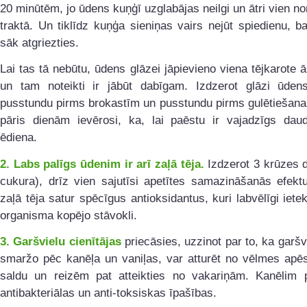
20 minūtēm, jo ūdens kuņģī uzglabājas neilgi un ātri vien n
traktā. Un tiklīdz kuņģa sieniņas vairs nejūt spiedienu, b
sāk atgriezties.
Lai tas tā nebūtu, ūdens glāzei jāpievieno viena tējkarote ā
un tam noteikti ir jābūt dabīgam. Izdzerot glāzi ūdens
pusstundu pirms brokastīm un pusstundu pirms gulētiešana
pāris dienām ievērosi, ka, lai paēstu ir vajadzīgs da
ēdiena.
2. Labs palīgs ūdenim ir arī zaļā tēja.
Izdzerot 3 krūzes 
cukura), drīz vien sajutīsi apetītes samazināšanās efektu
zaļā tēja satur spēcīgus antioksidantus, kuri labvēlīgi ie
organisma kopējo stāvokli.
3. Garšvielu cienītājas
priecāsies, uzzinot par to, ka garšv
smaržo pēc kanēļa un vaniļas, var atturēt no vēlmes apēs
saldu un reizēm pat atteikties no vakariņām. Kanēlim p
antibakteriālas un anti-toksiskas īpašības.