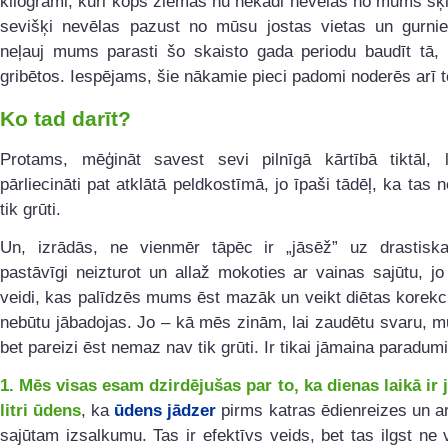
kilogrami, kuri kopš ziemas nu nekādi nevēlas no mums šķir
sevišķi nevēlas pazust no mūsu jostas vietas un gurnie
neļauj mums parasti šo skaisto gada periodu baudīt tā
gribētos. Iespējams, šie nākamie pieci padomi noderēs arī t
Ko tad darīt?
Protams, mēģināt savest sevi pilnīgā kārtībā tiktāl, l
pārliecināti pat atklātā peldkostīmā, jo īpaši tādēļ, ka tas
tik grūti.
Un, izrādās, ne vienmēr tāpēc ir „jāsēž” uz drastiska
pastāvīgi neizturot un allaž mokoties ar vainas sajūtu, jo 
veidi, kas palīdzēs mums ēst mazāk un veikt diētas korekcij
nebūtu jābadojas. Jo – kā mēs zinām, lai zaudētu svaru, 
bet pareizi ēst nemaz nav tik grūti. Ir tikai jāmaina paradumi
1. Mēs visas esam dzirdējušas par to, ka dienas laikā ir 
litri ūdens
, ka
ūdens jādzer
pirms katras ēdienreizes un ar
sajūtam izsalkumu. Tas ir efektīvs veids, bet tas ilgst ne 