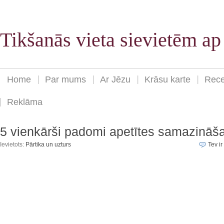
Tikšanās vieta sievietēm a
Home
Par mums
Ar Jēzu
Krāsu karte
Rece
Reklāma
5 vienkārši padomi apetītes samazināš
Ievietots:
Pārtika un uzturs
Tev ir