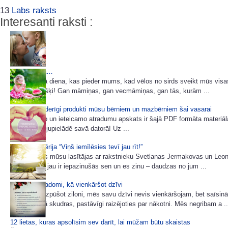
13
Labs raksts
Interesanti raksti :
Mātes dienā…
Šodiena ir tā diena, kas pieder mums, kad vēlos no sirds sveikt mūs vis
katru atsevišķi! Gan māmiņas, gan vecmāmiņas, gan tās, kurām ...
Jautri un noderīgi produkti mūsu bērniem un mazbērniem šai vasarai
Interesanto un ieteicamo atradumu apskats ir šajā PDF formāta materiāl
“spied” un lejupielādē savā datorā! Uz ...
7 padomu sērija “Viņš iemīlēsies tevī jau rīt!”
Ļoti daudzas mūsu lasītājas ar rakstnieku Svetlanas Jermakovas un Leo
e-grāmatām jau ir iepazinušās sen un es zinu – daudzas no jum ...
9 noderīgi padomi, kā vienkāršot dzīvi
No mušas uzpūšot ziloni, mēs savu dzīvi nevis vienkāršojam, bet saīsin
Skraidām kā skudras, pastāvīgi raizējoties par nākotni. Mēs negribam a ..
12 lietas, kuras apsolīsim sev darīt, lai mūžam būtu skaistas