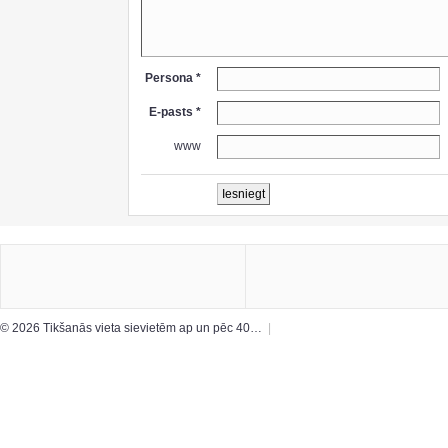
Persona *
E-pasts *
www
© 2026 Tikšanās vieta sievietēm ap un pēc 40…
|