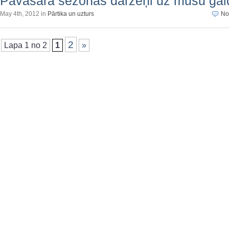
Pavasara sezonas dārzeņi uz mūsu gal
May 4th, 2012 in
Pārtika un uzturs
No
2
Lapa 1 no 2
1
»