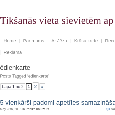
Tikšanās vieta sievietēm a
Home
Par mums
Ar Jēzu
Krāsu karte
Rece
Reklāma
ēdienkarte
Posts Tagged ‘ēdienkarte’
2
Lapa 1 no 2
1
»
5 vienkārši padomi apetītes samazināš
May 28th, 2016 in
Pārtika un uzturs
No