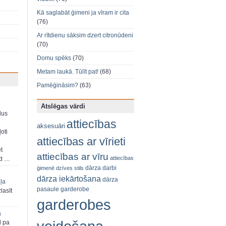
Kā saglabāt ģimeni ja vīram ir cita
(76)
Ar rītdienu sāksim dzert citronūdeni
(70)
Domu spēks
(70)
Metam laukā. Tūlīt pat!
(68)
Pamēģināsim?
(63)
Atslēgas vārdi
dus
attiecības
aksesuāri
oti
attiecības ar vīrieti
et
attiecības ar vīru
attiecības
ad …
dārza darbi
ģimenē
dzīves stils
dārza iekārtošana
dārza
aļa
pasaule
garderobe
zlasīt
garderobes
a
d pa