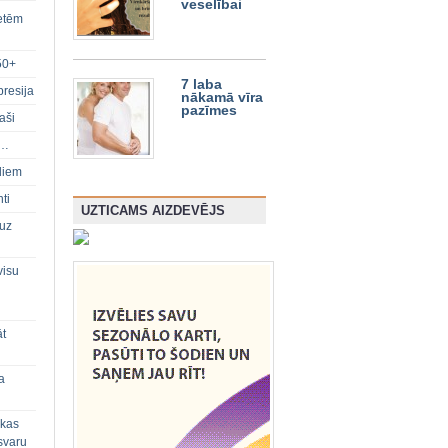
veselībai
ietēm
50+
7 laba
presija
nākamā vīra
pazīmes
aši
s…
diem
ti
UZTICAMS AIZDEVĒJS
 uz
visu
āt
a
 kas
svaru