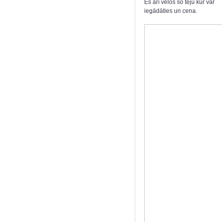
Es arī velos šo tēju kur var
iegādāties un cena.