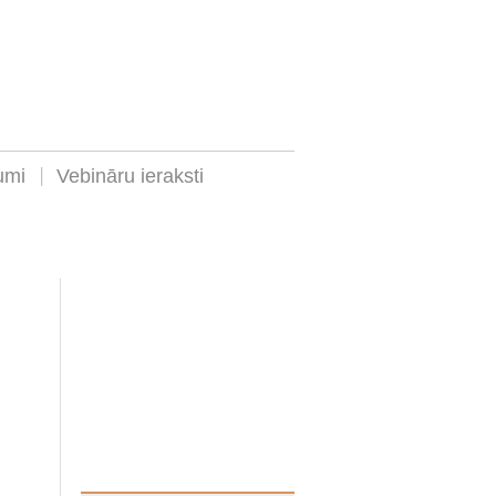
umi
Vebināru ieraksti