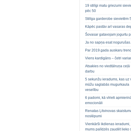
19 stilīgi matu griezumi siev
pēc 50
Stilīga garderobe sievietēm 
Kāpēc pastāv arī vasaras de
Šovasar gatavojam jogurtu p
Ja no sapņa esat noguruša
Par 2019.gada auskaru tren
Viens kardigāns – četri varian
Atsakies no viedtālruņa ceļā
darbu
5 sekunžu ieradums, kas uz 
mūžu saglabās mugurkaula
veselību
6 padomi, kā vīrieti apmierin
emocionāli
Renatas Ļitvinovas skaistum
noslēpumi
Vienkārši ikdienas ieradumi,
mums palīdzēs zaudēt lieko 