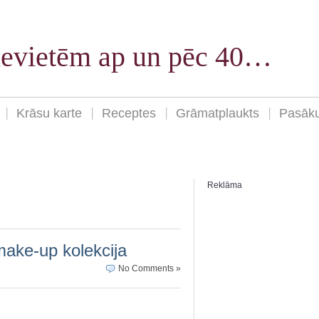
sievietēm ap un pēc 40…
Krāsu karte
Receptes
Grāmatplaukts
Pasāk
Reklāma
ake-up kolekcija
No Comments »