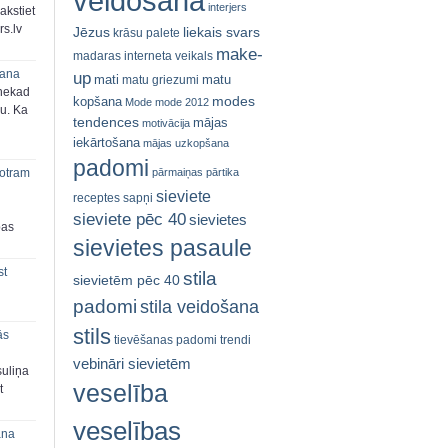
veidošana
interjers
akstiet
s.lv
Jēzus
liekais svars
krāsu palete
make-
madaras interneta veikals
šana
up
mati
matu
matu griezumi
 nekad
modes
kopšana
Mode
mode 2012
ju. Ka
tendences
mājas
motivācija
iekārtošana
mājas uzkopšana
padomi
pārmaiņas
pārtika
 otram
sieviete
receptes
sapņi
sieviete pēc 40
sievietes
bas
sievietes pasaule
st
stila
sievietēm pēc 40
padomi
stila veidošana
stils
ās
tievēšanas padomi
trendi
vebināri sievietēm
suliņa
veselība
t
veselības
ana