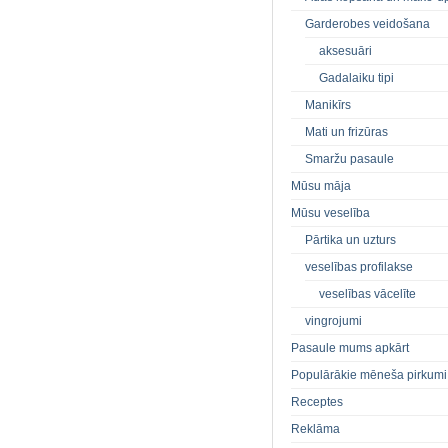
Garderobes veidošana
aksesuāri
Gadalaiku tipi
Manikīrs
Mati un frizūras
Smaržu pasaule
Mūsu māja
Mūsu veselība
Pārtika un uzturs
veselības profilakse
veselības vācelīte
vingrojumi
Pasaule mums apkārt
Populārākie mēneša pirkumi
Receptes
Reklāma