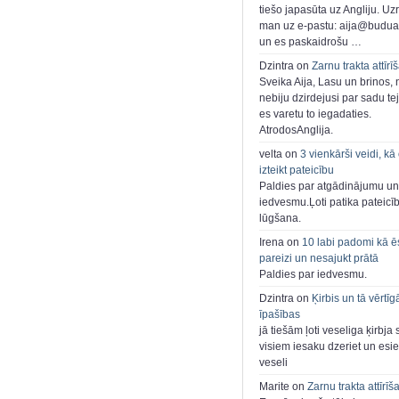
tiešo japasūta uz Angliju. Uzr
man uz e-pastu: aija@buduar
un es paskaidrošu …
Dzintra on
Zarnu trakta attīrī
Sveika Aija, Lasu un brinos,
nebiju dzirdejusi par sadu te
es varetu to iegadaties.
AtrodosAnglija.
velta on
3 vienkārši veidi, kā
izteikt pateicību
Paldies par atgādinājumu un
iedvesmu.Ļoti patika pateicī
lūgšana.
Irena on
10 labi padomi kā ē
pareizi un nesajukt prātā
Paldies par iedvesmu.
Dzintra on
Ķirbis un tā vērtīg
īpašības
jā tiešām ļoti veseliga ķirbja 
visiem iesaku dzeriet un esie
veseli
Marite on
Zarnu trakta attīrīš