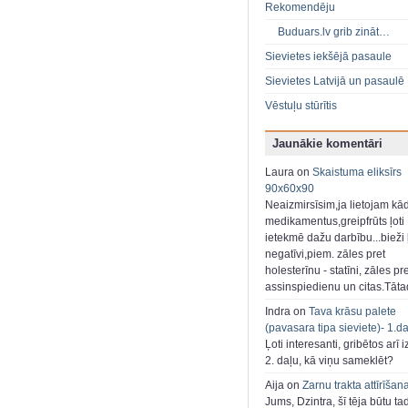
Rekomendēju
Buduars.lv grib zināt…
Sievietes iekšējā pasaule
Sievietes Latvijā un pasaulē
Vēstuļu stūrītis
Jaunākie komentāri
Laura on
Skaistuma eliksīrs
90x60x90
Neaizmirsīsim,ja lietojam kā
medikamentus,greipfrūts ļoti
ietekmē dažu darbību...bieži ļ
negatīvi,piem. zāles pret
holesterīnu - statīni, zāles pr
assinspiedienu un citas.Tāt
Indra on
Tava krāsu palete
(pavasara tipa sieviete)- 1.d
Ļoti interesanti, gribētos arī i
2. daļu, kā viņu sameklēt?
Aija on
Zarnu trakta attīrīšan
Jums, Dzintra, šī tēja būtu ta