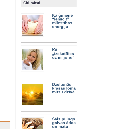
Citi raksti
Kā ģimenē
“iemīcīt”
mīlestības
enerģiju
Kā
„izskatīties
uz miljonu”
Dzeltenās
krāsas loma
mūsu dzīvē
Sāls pīlings
galvas ādas
un matu