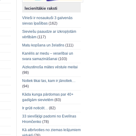
Iecienītākie raksti
Vīrieši ir nosaukuši 3 galvenās
sievas īpašības
(162)
Sieviešu paaudze ar izkropļotām
vērtībām
(117)
Matu kopšana un želatīns
(111)
Kanēlis ar medu – veselībai un
svara samazināšanai
(103)
Aizkustinoša mātes vēstule meitai
(98)
Notiek tikai tas, kam ir jānotiek…
(94)
Kāda kunga pārdomas par 40+
gadīgām sievietēm
(83)
Ir grūti noticēt…
(82)
33 sievišķīgi padomi no Evelīnas
Hromčenko
(78)
Kā atbrīvoties no ziemas krājumiem
viduklī
(76)