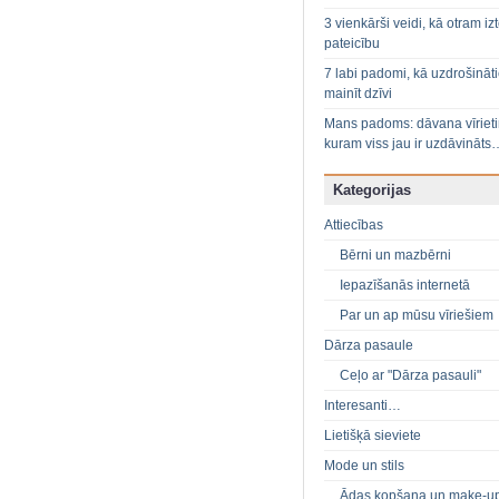
3 vienkārši veidi, kā otram izt
pateicību
7 labi padomi, kā uzdrošināt
mainīt dzīvi
Mans padoms: dāvana vīriet
kuram viss jau ir uzdāvināts
Kategorijas
Attiecības
Bērni un mazbērni
Iepazīšanās internetā
Par un ap mūsu vīriešiem
Dārza pasaule
Ceļo ar "Dārza pasauli"
Interesanti…
Lietišķā sieviete
Mode un stils
Ādas kopšana un make-u