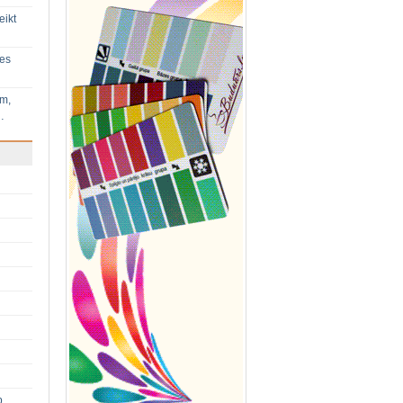
eikt
ies
im,
…
p