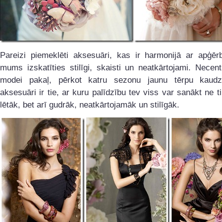
Pareizi piemeklēti aksesuāri, kas ir harmonijā ar apģērb
mums izskatīties stilīgi, skaisti un neatkārtojami. Necent
modei pakaļ, pērkot katru sezonu jaunu tērpu kaudz
aksesuāri ir tie, ar kuru palīdzību tev viss var sanākt ne t
lētāk, bet arī gudrāk, neatkārtojamāk un stilīgāk.