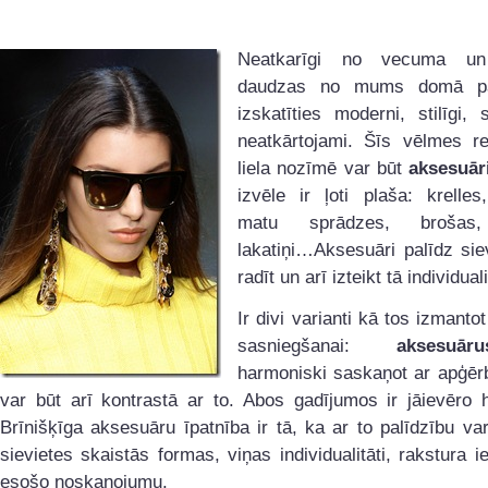
Neatkarīgi no vecuma un
daudzas no mums domā p
izskatīties moderni, stilīgi, 
neatkārtojami. Šīs vēlmes re
liela nozīmē var būt
aksesuā
izvēle ir ļoti plaša: krelles
matu sprādzes, brošas,
lakatiņi…Aksesuāri palīdz siev
radīt un arī izteikt tā individuali
Ir divi varianti kā tos izmanto
sasniegšanai:
aksesuāru
harmoniski saskaņot ar apģērb
var būt arī kontrastā ar to. Abos gadījumos ir jāievēro 
Brīnišķīga aksesuāru īpatnība ir tā, ka ar to palīdzību va
sievietes skaistās formas, viņas individualitāti, rakstura 
esošo noskaņojumu.