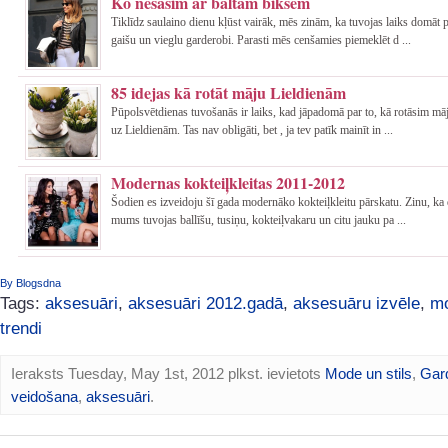
Ko nēsāsim ar baltām biksēm
Tiklīdz saulaino dienu kļūst vairāk, mēs zinām, ka tuvojas laiks domāt p
gaišu un vieglu garderobi. Parasti mēs cenšamies piemeklēt d ...
85 idejas kā rotāt māju Lieldienām
Pūpolsvētdienas tuvošanās ir laiks, kad jāpadomā par to, kā rotāsim mā
uz Lieldienām. Tas nav obligāti, bet , ja tev patīk mainīt in ...
Modernas kokteiļkleitas 2011-2012
Šodien es izveidoju šī gada modernāko kokteiļkleitu pārskatu. Zinu, k
mums tuvojas ballīšu, tusiņu, kokteiļvakaru un citu jauku pa ...
By Blogsdna
Tags:
aksesuāri
,
aksesuāri 2012.gadā
,
aksesuāru izvēle
,
m
trendi
Ieraksts Tuesday, May 1st, 2012 plkst. ievietots
Mode un stils
,
Gar
veidošana
,
aksesuāri
.