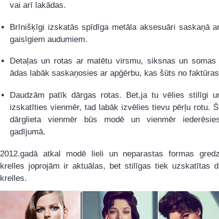
vai arī lakādas.
Brīnišķīgi izskatās spīdīga metāla aksesuāri saskaņā a
gaisīgiem audumiem.
Detaļas un rotas ar matētu virsmu, siksnas un somas 
ādas labāk saskaņosies ar apģērbu, kas šūts no faktūra
Daudzām patīk dārgas rotas. Bet,ja tu vēlies stilīgi u
izskatīties vienmēr, tad labāk izvēlies tievu pērļu rotu. Š
dārglieta vienmēr būs modē un vienmēr iederēsie
gadījumā.
2012.gadā atkal modē lieli un neparastas formas gredz
krelles joprojām ir aktuālas, bet stilīgas tiek uzskatītas 
krelles.