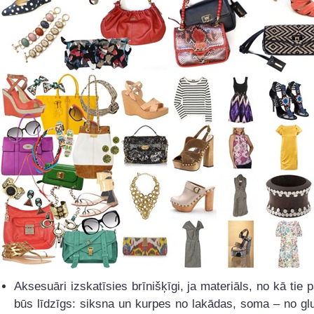
Aksesuāri izskatīsies brīnišķīgi, ja materiāls, no kā tie p
būs līdzīgs: siksna un kurpes no lakādas, soma – no g