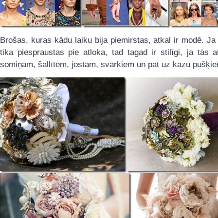
Brošas, kuras kādu laiku bija piemirstas, atkal ir modē. Ja
tika piespraustas pie atloka, tad tagad ir stilīgi, ja tās 
somiņām, šallītēm, jostām, svārkiem un pat uz kāzu pušķi