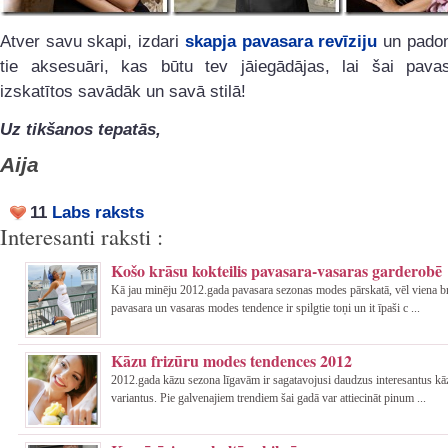
Atver savu skapi, izdari
skapja pavasara revīziju
un padom
tie aksesuāri, kas būtu tev jāiegādājas, lai šai pavas
izskatītos savādāk un savā stilā!
Uz tikšanos tepatās,
Aija
11
Labs raksts
Interesanti raksti :
Košo krāsu kokteilis pavasara-vasaras garderobē
Kā jau minēju 2012.gada pavasara sezonas modes pārskatā, vēl viena br
pavasara un vasaras modes tendence ir spilgtie toņi un it īpaši c ...
Kāzu frizūru modes tendences 2012
2012.gada kāzu sezona līgavām ir sagatavojusi daudzus interesantus kā
variantus. Pie galvenajiem trendiem šai gadā var attiecināt pinum ...