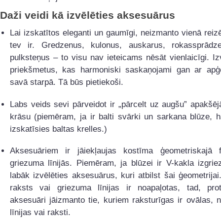
Daži veidi kā izvēlēties aksesuārus
Lai izskatītos eleganti un gaumīgi, neizmanto vienā reiz
tev ir. Gredzenus, kulonus, auskarus, rokassprādz
pulksteņus – to visu nav ieteicams nēsāt vienlaicīgi. Iz
priekšmetus, kas harmoniski saskaņojami gan ar apģ
savā starpā. Tā būs pietiekoši.
Labs veids sevi pārveidot ir „pārcelt uz augšu” apakšē
krāsu (piemēram, ja ir balti svārki un sarkana blūze, 
izskatīsies baltas krelles.)
Aksesuāriem ir jāiekļaujas kostīma ģeometriskajā
griezuma līnijās. Piemēram, ja blūzei ir V-kakla izgri
labāk izvēlēties aksesuārus, kuri atbilst šai ģeometrijai
raksts vai griezuma līnijas ir noapaļotas, tad, pro
aksesuāri jāizmanto tie, kuriem raksturīgas ir ovālas, 
līnijas vai raksti.