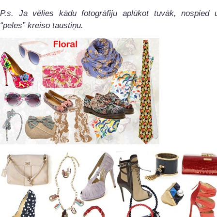
P.s. Ja vēlies kādu fotogrāfiju aplūkot tuvāk, nospied 
“peles” kreiso taustiņu.