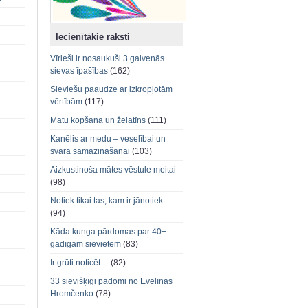
Iecienītākie raksti
Vīrieši ir nosaukuši 3 galvenās
sievas īpašības
(162)
Sieviešu paaudze ar izkropļotām
vērtībām
(117)
Matu kopšana un želatīns
(111)
Kanēlis ar medu – veselībai un
svara samazināšanai
(103)
Aizkustinoša mātes vēstule meitai
(98)
Notiek tikai tas, kam ir jānotiek…
(94)
Kāda kunga pārdomas par 40+
gadīgām sievietēm
(83)
Ir grūti noticēt…
(82)
33 sievišķīgi padomi no Evelīnas
Hromčenko
(78)