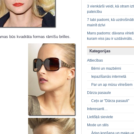
3 vienkārši veidi, kā otram izt
pateicību
7 labi padomi, kā uzdrošināt
mainīt dzīvi
Mans padoms: dāvana vīriet
amas būs kvadrāta formas rāmīšu brilles.
kuram viss jau ir uzdāvināts
Kategorijas
Attiecības
Bērni un mazbērni
Iepazīšanās internetā
Par un ap mūsu vīriešiem
Dārza pasaule
Ceļo ar "Dārza pasauli"
Interesanti…
Lietišķā sieviete
Mode un stils
Ādas kopšana un make-u