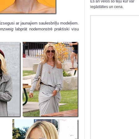
Es arī velos šo tēju kur var
iegādāties un cena.
izsegusi ar jaunajiem saulesbriļļu modeļiem.
enzweig
labprāt nodemonstrē praktiski visu