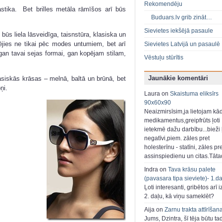
Rekomendēju
lastika. Bet brilles metāla rāmīšos arī būs
Buduars.lv grib zināt…
Sievietes iekšējā pasaule
ūs liela lāsveidīga, taisnstūra, klasiska un
ntējies ne tikai pēc modes untumiem, bet arī
Sievietes Latvijā un pasaulē
gan tavai sejas formai, gan kopējam stilam,
Vēstuļu stūrītis
Jaunākie komentāri
asiskās krāsas – melnā, baltā un brūnā, bet
ņi.
Laura on
Skaistuma eliksīrs
90x60x90
Neaizmirsīsim,ja lietojam kā
medikamentus,greipfrūts ļoti
ietekmē dažu darbību...bieži ļ
negatīvi,piem. zāles pret
holesterīnu - statīni, zāles pr
assinspiedienu un citas.Tāt
Indra on
Tava krāsu palete
(pavasara tipa sieviete)- 1.d
Ļoti interesanti, gribētos arī i
2. daļu, kā viņu sameklēt?
Aija on
Zarnu trakta attīrīšan
Jums, Dzintra, šī tēja būtu ta