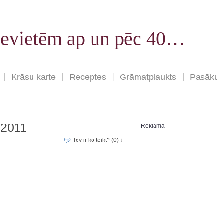
sievietēm ap un pēc 40…
Krāsu karte
Receptes
Grāmatplaukts
Pasāk
 2011
Reklāma
Tev ir ko teikt? (0) ↓