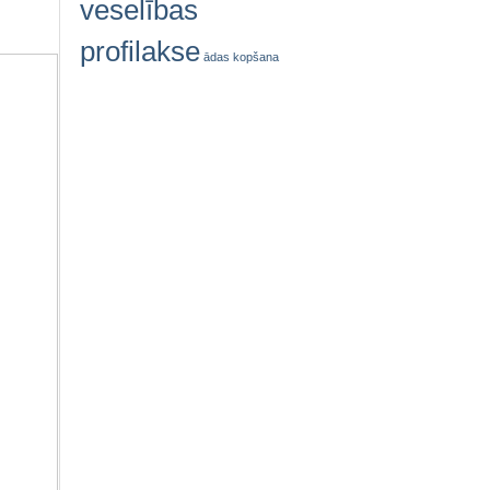
veselības
profilakse
ādas kopšana