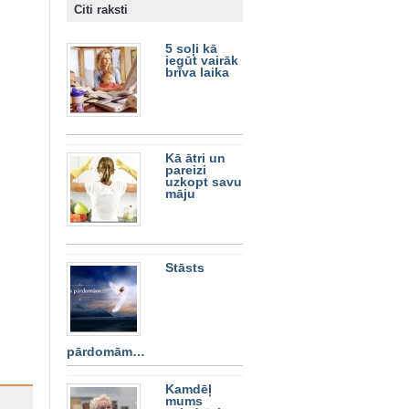
Citi raksti
5 soļi kā
iegūt vairāk
brīva laika
Kā ātri un
pareizi
uzkopt savu
māju
Stāsts
pārdomām…
Kamdēļ
mums