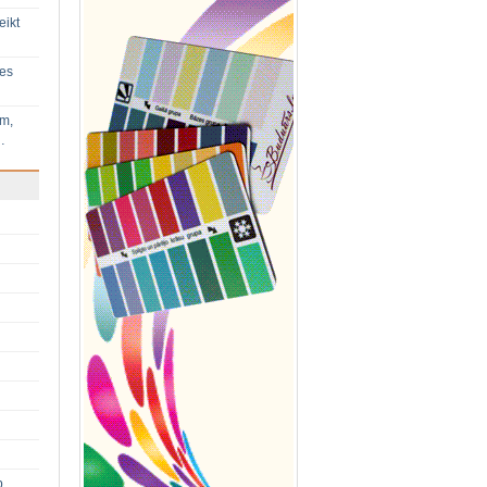
eikt
ies
im,
…
p