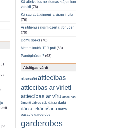
Kā atbrīvoties no ziemas krājumiem
viduklī
(76)
Kā saglabāt ģimeni ja vīram ir cita
(76)
Ar rītdienu sāksim dzert citronūdeni
(70)
Domu spēks
(70)
Metam laukā. Tūlīt pat!
(68)
Pamēģināsim?
(63)
dus
Atslēgas vārdi
oti
attiecības
aksesuāri
et
attiecības ar vīrieti
ad …
attiecības ar vīru
attiecības
dārza darbi
ģimenē
dzīves stils
aļa
dārza iekārtošana
zlasīt
dārza
pasaule
garderobe
garderobes
a
d pa