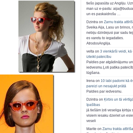
tiešo japasūta uz Angliju. Uzr
man uz e-pastu: aija@buduar
un es paskaidrošu …
Dzintra on
Zarnu trakta attīrī
Sveika Aija, Lasu un brinos,
nebiju dzirdejusi par sadu te
es varetu to iegadaties.
AtrodosAnglija.
velta on
3 vienkārši veidi, kā
izteikt pateicību
Paldies par atgādinājumu un
iedvesmu.Ļoti patika pateicī
lūgšana.
Irena on
10 labi padomi kā ē
pareizi un nesajukt prātā
Paldies par iedvesmu.
Dzintra on
Ķirbis un tā vērtīg
īpašības
jā tiešām ļoti veseliga ķirbja 
visiem iesaku dzeriet un esie
veseli
Marite on
Zarnu trakta attīrīš