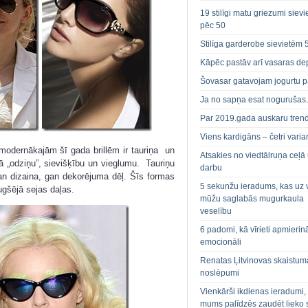
19 stilīgi matu griezumi siev
pēc 50
Stilīga garderobe sievietēm 
Kāpēc pastāv arī vasaras de
Šovasar gatavojam jogurtu p
Ja no sapņa esat noguruša
Par 2019.gada auskaru tren
Viens kardigāns – četri varian
smodernākajām šī gada brillēm ir tauriņa un
Atsakies no viedtālruņa ceļā
ā „odziņu”, sievišķību un vieglumu. Tauriņu
darbu
gan dizaina, gan dekorējuma dēļ. Šīs formas
5 sekunžu ieradums, kas uz 
augšējā sejas daļas.
mūžu saglabās mugurkaula
veselību
6 padomi, kā vīrieti apmierin
emocionāli
Renatas Ļitvinovas skaistum
noslēpumi
Vienkārši ikdienas ieradumi,
mums palīdzēs zaudēt lieko 