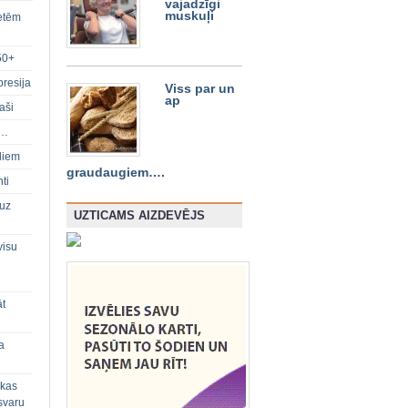
vajadzīgi
muskuļi
ietēm
50+
presija
Viss par un
ap
aši
s…
diem
graudaugiem….
ti
 uz
UZTICAMS AIZDEVĒJS
visu
āt
a
 kas
svaru