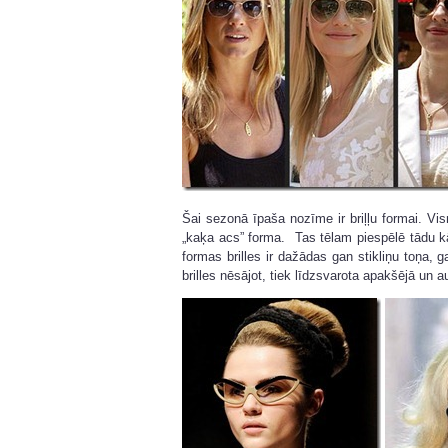
Šai sezonā īpaša nozīme ir briļļu formai. Vi
„kaķa acs” forma. Tas tēlam piespēlē tādu k
formas brilles ir dažādas gan stikliņu toņa, 
brilles nēsājot, tiek līdzsvarota apakšējā un 