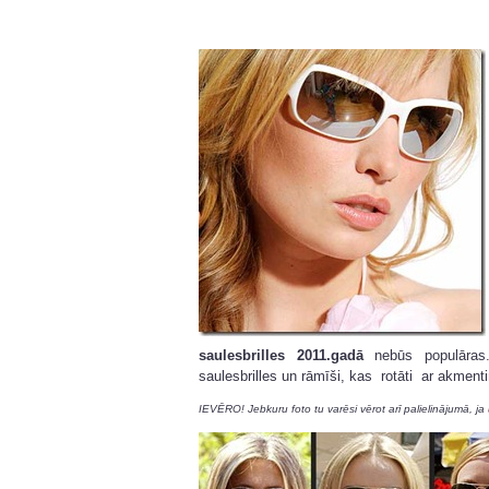
saulesbrilles 2011.gadā
nebūs populāras.
saulesbrilles un rāmīši, kas rotāti ar akmenti
IEVĒRO! Jebkuru foto tu varēsi vērot arī palielinājumā, ja 