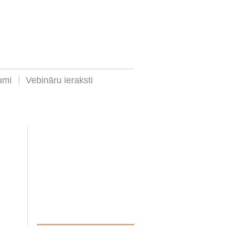
umi
Vebināru ieraksti