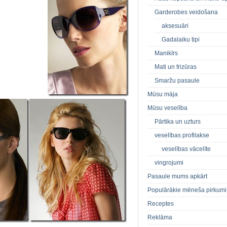
Garderobes veidošana
aksesuāri
Gadalaiku tipi
Manikīrs
Mati un frizūras
Smaržu pasaule
Mūsu māja
Mūsu veselība
Pārtika un uzturs
veselības profilakse
veselības vācelīte
vingrojumi
Pasaule mums apkārt
Populārākie mēneša pirkumi
Receptes
Reklāma