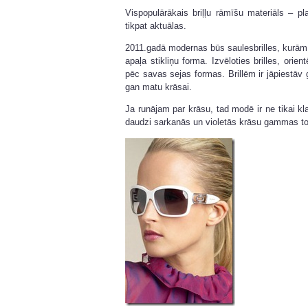
Vispopulārākais briļļu rāmīšu materiāls – p
tikpat aktuālas.
2011.gadā modernas būs saulesbrilles, kurām b
apaļa stikliņu forma. Izvēloties brilles, orie
pēc savas sejas formas. Brillēm ir jāpiestāv 
gan matu krāsai.
Ja runājam par krāsu, tad modē ir ne tikai kl
daudzi sarkanās un violetās krāsu gammas to