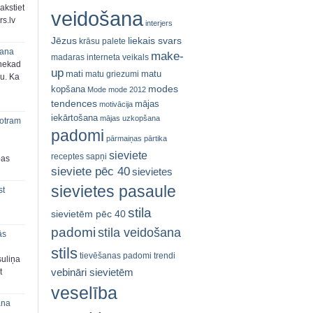
akstiet
veidošana
s.lv
interjers
Jēzus
liekais svars
krāsu palete
šana
make-
madaras interneta veikals
 nekad
up
mati
matu
matu griezumi
ju. Ka
modes
kopšana
Mode
mode 2012
tendences
mājas
motivācija
iekārtošana
mājas uzkopšana
 otram
padomi
pārmaiņas
pārtika
sieviete
receptes
sapņi
bas
sieviete pēc 40
sievietes
sievietes pasaule
st
stila
sievietēm pēc 40
padomi
stila veidošana
ās
stils
tievēšanas padomi
trendi
suliņa
vebināri sievietēm
t
veselība
ana