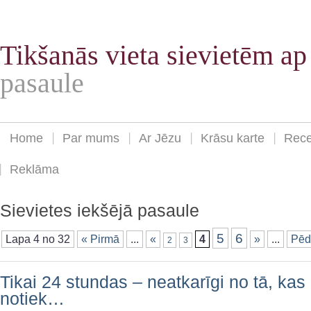
Tikšanās vieta sievietēm a
pasaule
Home
Par mums
Ar Jēzu
Krāsu karte
Rece
Reklāma
Sievietes iekšējā pasaule
5
6
Lapa 4 no 32
« Pirmā
...
«
4
»
...
Pēd
2
3
Tikai 24 stundas – neatkarīgi no tā, kas
notiek…