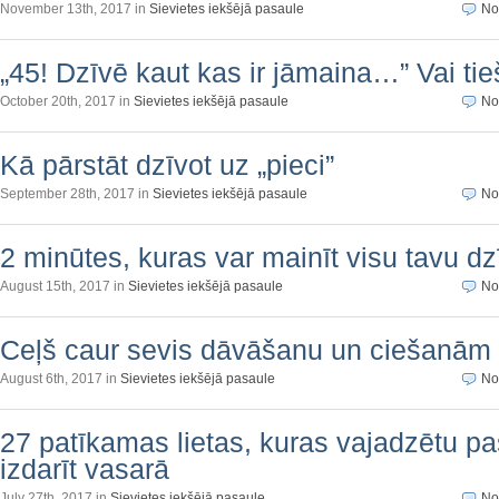
November 13th, 2017 in
Sievietes iekšējā pasaule
No
„45! Dzīvē kaut kas ir jāmaina…” Vai ti
October 20th, 2017 in
Sievietes iekšējā pasaule
No
Kā pārstāt dzīvot uz „pieci”
September 28th, 2017 in
Sievietes iekšējā pasaule
No
2 minūtes, kuras var mainīt visu tavu dz
August 15th, 2017 in
Sievietes iekšējā pasaule
No
Ceļš caur sevis dāvāšanu un ciešanām
August 6th, 2017 in
Sievietes iekšējā pasaule
No
27 patīkamas lietas, kuras vajadzētu p
izdarīt vasarā
July 27th, 2017 in
Sievietes iekšējā pasaule
No