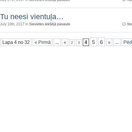
Tu neesi vientuļa…
July 10th, 2017 in
Sievietes iekšējā pasaule
No
5
6
Lapa 4 no 32
« Pirmā
...
«
4
»
...
Pēd
2
3