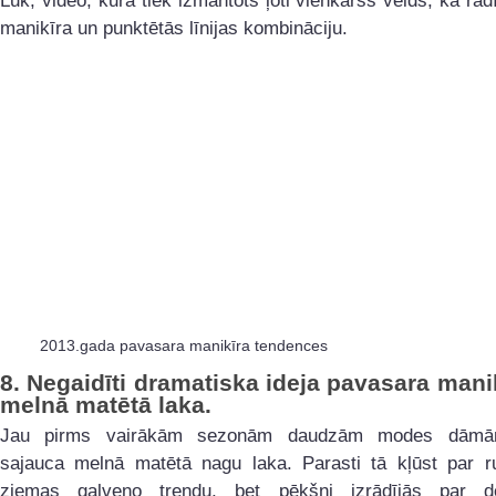
Lūk, video, kurā tiek izmantots ļoti vienkāršs veids, kā ra
manikīra un punktētās līnijas kombināciju.
2013.gada pavasara manikīra tendences
8.
Negaidīti dramatiska ideja pavasara mani
melnā matētā laka.
Jau pirms vairākām sezonām daudzām modes dāmā
sajauca melnā matētā nagu laka. Parasti tā kļūst par r
ziemas galveno trendu, bet pēkšņi izrādījās par d