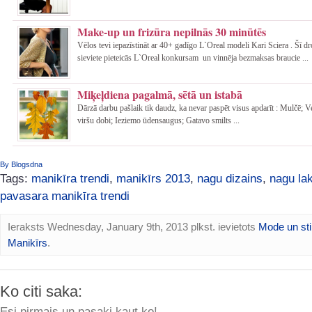
Make-up un frizūra nepilnās 30 minūtēs
Vēlos tevi iepazīstināt ar 40+ gadīgo L`Oreal modeli Kari Sciera . Šī d
sieviete pieteicās L`Oreal konkursam un vinnēja bezmaksas braucie ...
Miķeļdiena pagalmā, sētā un istabā
Dārzā darbu pašlaik tik daudz, ka nevar paspēt visus apdarīt : Mulčē; 
viršu dobi; Ieziemo ūdensaugus; Gatavo smilts ...
By Blogsdna
Tags:
manikīra trendi
,
manikīrs 2013
,
nagu dizains
,
nagu la
pavasara manikīra trendi
Ieraksts Wednesday, January 9th, 2013 plkst. ievietots
Mode un sti
Manikīrs
.
Ko citi saka:
Esi pirmais un pasaki kaut ko!