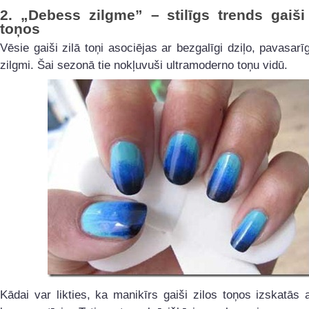
2.
„Debess zilgme” – stilīgs trends gaiši 
toņos
Vēsie gaiši zilā toņi asociējas ar bezgalīgi dziļo, pavasar
zilgmi. Šai sezonā tie nokļuvuši ultramoderno toņu vidū.
Kādai var likties, ka manikīrs gaiši zilos toņos izskatās a