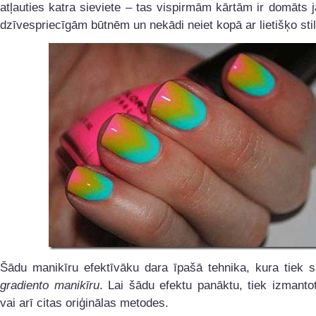
atļauties katra sieviete – tas vispirmām kārtām ir domāts
dzīvespriecīgām būtnēm un nekādi neiet kopā ar lietišķo stil
Šādu manikīru efektīvāku dara īpašā tehnika, kura tiek s
gradiento manikīru
. Lai šādu efektu panāktu, tiek izmantot
vai arī citas oriģinālas metodes.