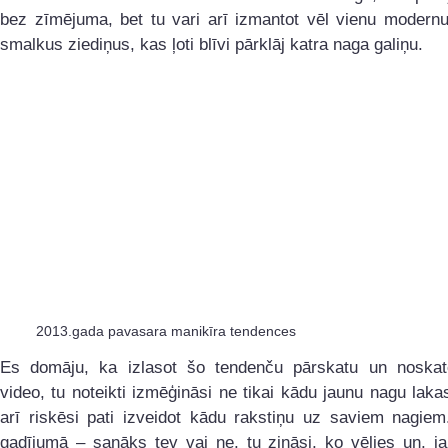
bez zīmējuma, bet tu vari arī izmantot vēl vienu modernu
smalkus ziediņus, kas ļoti blīvi pārklāj katra naga galiņu.
2013.gada pavasara manikīra tendences
Es domāju, ka izlasot šo tendenču pārskatu un noskat
video, tu noteikti izmēģināsi ne tikai kādu jaunu nagu lakas
arī riskēsi pati izveidot kādu rakstiņu uz saviem nagiem
gadījumā – sanāks tev vai ne, tu zināsi, ko vēlies un, ja