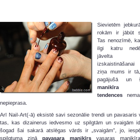
Sievietēm jebku
rokām ir jābūt 
Tas nenozīmē, k
ilgi katru nedē
jāvelta
izskaistināšana
ziņa mums ir tā,
pagājušā un 
manikīra 
tendences
nemaz
nepieprasa.
Arī Nail-Art(-ā) eksistē savi sezonālie trendi un pavasaris 
tas, kas dizainerus iedvesmo uz spilgtām un svaigām i
šogad šai sakarā atslēgas vārds ir „svaigām”, jo, iesp
spilgtuma ziņā
pavasara manikīrs
vasaras manikīra