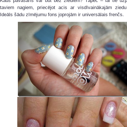
Kāds pavasaris var būt bez ziediem? Tāpēc – lai tie uzp
taviem nagiem, priecējot acis ar visdīvainākajām ziedu
Ideāls šādu zīmējumu fons joprojām ir universālais frenčs.