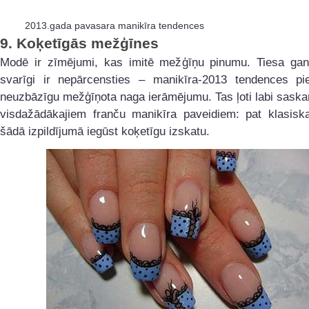
2013.gada pavasara manikīra tendences
9.
Koķetīgās mežģīnes
Modē ir zīmējumi, kas imitē mežģīņu pinumu. Tiesa gan, 
svarīgi ir nepārcensties – manikīra-2013 tendences pieļ
neuzbāzīgu mežģīņota naga ierāmējumu. Tas ļoti labi sask
visdažādākajiem franču manikīra paveidiem: pat klasiska
šādā izpildījumā iegūst koķetīgu izskatu.