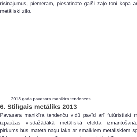
risinājumus, piemēram, piesātināto gaiši zaļo toni kopā a
metāliski zilo.
2013.gada pavasara manikīra tendences
6.
Stilīgais metāliks 2013
Pavasara manikīra tendenču vidū pavīd arī futūristiski m
izpaužas visdažādākā metāliskā efekta izmantošanā
pirkums būs matētā nagu laka ar smalkiem metāliskiem sp