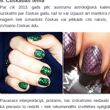
5.
Čūskādas tēma
Par cik 2013. gads pēc austrumu astroloģiskā kalen
uzskatīts par čūskas gadu, tad to var izpaust arī manikīra
nagiem tiek izmantots čūskas vai jebkāds cits raksts, 
zvīņaino čūskas ādu.
Pavasara interpretācijā, protams, tas izskatīsies nedaud
kā pierasts to redzēt – tiek rekomendēts izvēlēties spilgt