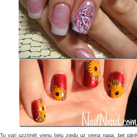
Tu vari uzzīmēt vienu lielu ziedu uz viena naga, bet pārē