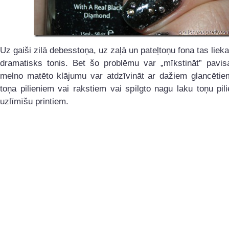
Uz gaiši zilā debesstoņa, uz zaļā un pateļtoņu fona tas liek
dramatisks tonis. Bet šo problēmu var „mīkstināt” pavisa
melno matēto klājumu var atdzīvināt ar dažiem glancētie
toņa pilieniem vai rakstiem vai spilgto nagu laku toņu pil
uzlīmīšu printiem.