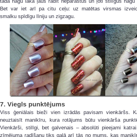
tāda nagu laka ļaus radīt neparastus un ļoti stilīgus nagu
Bet var iet arī pa citu ceļu: uz matētas virsmas izvei
smalku spīdīgu līniju un zigzagu.
7.
Viegls punktējums
Viss ģeniālais bieži vien izrādās pavisam vienkāršs. 
neuztaisīt manikīru, kura rotājums būtu vienkārša punktē
Vienkārši, stilīgi, bet galvenais – absolūti pieejami katra
zīmējuma radīšanu tiks galā arī tās no mums, kas manikī