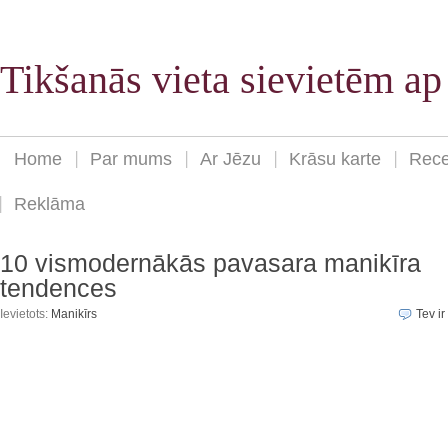
Tikšanās vieta sievietēm a
Home
Par mums
Ar Jēzu
Krāsu karte
Rece
Reklāma
10 vismodernākās pavasara manikīra
tendences
Ievietots:
Manikīrs
Tev ir