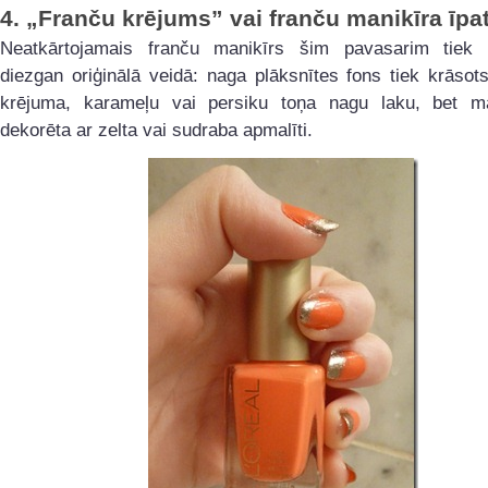
4.
„Franču krējums” vai franču manikīra īpa
Neatkārtojamais franču manikīrs šim pavasarim tiek 
diezgan oriģinālā veidā: naga plāksnītes fons tiek krāsot
krējuma, karameļu vai persiku toņa nagu laku, bet ma
dekorēta ar zelta vai sudraba apmalīti.