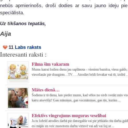
nebūs apmierinošs, droši dodies ar savu jauno ideju pie
speciālista.
Uz tikšanos tepatās,
Aija
11
Labs raksts
Interesanti raksti :
Filma šim vakaram
Mums katrai šodien diena jau saplānota – vieniem baznīca, viesu galds,
viesošanās pie draugiem…TV…. Atrodiet brīdi šovakar vai rīt, izslēd ..
Mātes dienā…
Šodiena ir tā diena, kas pieder mums, kad vēlos no sirds sveikt mūs vi
katru atsevišķi! Gan māmiņas, gan vecmāmiņas, gan tās, kurām ...
Efektīvs vingrojums muguras veselībai
Ja tu šobrīd atrodies darbā pie datorgalda vai pie jebkāda cita darba gald
esi mājās un veic monotonu darbu virtuvē vai adi vai šuj ut ...