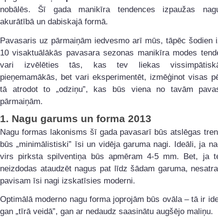
nobālēs. Šī gada manikīra tendences izpaužas nag
akurātībā un dabiskajā formā.
Pavasaris uz pārmaiņām iedvesmo arī mūs, tāpēc šodien i
10 visaktuālākās pavasara sezonas manikīra modes tend
vari izvēlēties tās, kas tev liekas vissimpātis
pieņemamākās, bet vari eksperimentēt, izmēģinot visas pē
tā atrodot to „odziņu”, kas būs viena no tavām pavas
pārmaiņām.
1.
Nagu garums un forma 2013
Nagu formas lakonisms šī gada pavasarī būs atslēgas tren
būs „minimālistiski” īsi un vidēja garuma nagi. Ideāli, ja n
virs pirksta spilventiņa būs apmēram 4-5 mm. Bet, ja t
neizdodas ataudzēt nagus pat līdz šādam garuma, nesatrau
pavisam īsi nagi izskatīsies moderni.
Optimālā moderno nagu forma joprojām būs ovāla – tā ir id
gan „tīrā veidā”, gan ar nedaudz saasinātu augšējo maliņu.