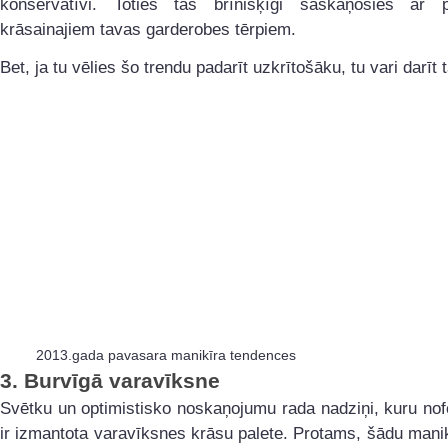
konservatīvi. Toties tas brīnišķīgi saskaņosies ar p
krāsainajiem tavas garderobes tērpiem.
Bet, ja tu vēlies šo trendu padarīt uzkrītošāku, tu vari darīt t
2013.gada pavasara manikīra tendences
3.
Burvīgā varavīksne
Svētku un optimistisko noskaņojumu rada nadziņi, kuru no
ir izmantota varavīksnes krāsu palete. Protams, šādu mani