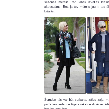
sezonas mētelis, tad labāk izvēlies klasi
aksesuārus. Bet, ja tev mētelis jau ir, tad 
krāsās.
Šoruden tās var būt sarkana, zāles zaļa, mā
patīk leoparda vai tīģera raksti – droši iegād
būs ļoti populārs.