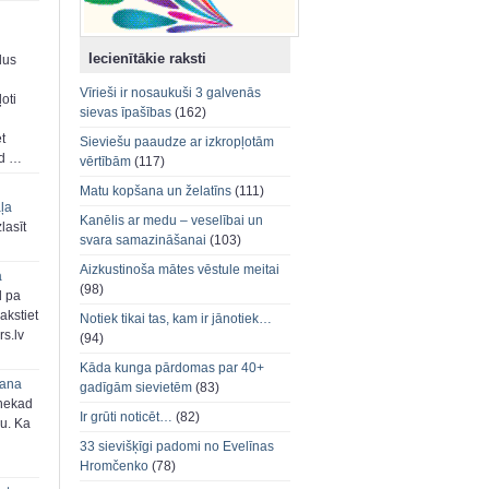
Iecienītākie raksti
dus
Vīrieši ir nosaukuši 3 galvenās
oti
sievas īpašības
(162)
et
Sieviešu paaudze ar izkropļotām
ad …
vērtībām
(117)
Matu kopšana un želatīns
(111)
aļa
Kanēlis ar medu – veselībai un
zlasīt
svara samazināšanai
(103)
Aizkustinoša mātes vēstule meitai
a
(98)
d pa
akstiet
Notiek tikai tas, kam ir jānotiek…
s.lv
(94)
Kāda kunga pārdomas par 40+
šana
gadīgām sievietēm
(83)
 nekad
Ir grūti noticēt…
(82)
ju. Ka
33 sievišķīgi padomi no Evelīnas
Hromčenko
(78)