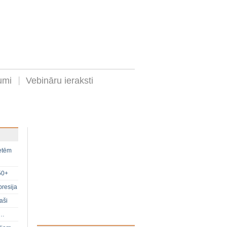
umi
Vebināru ieraksti
ietēm
50+
presija
aši
s…