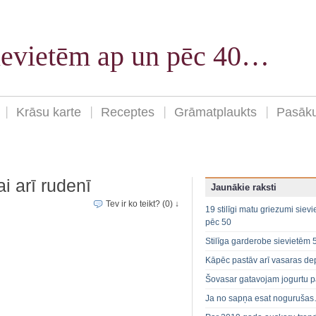
sievietēm ap un pēc 40…
Krāsu karte
Receptes
Grāmatplaukts
Pasāk
ai arī rudenī
Jaunākie raksti
Tev ir ko teikt? (0) ↓
19 stilīgi matu griezumi siev
pēc 50
Stilīga garderobe sievietēm 
Kāpēc pastāv arī vasaras de
Šovasar gatavojam jogurtu p
Ja no sapņa esat noguruša