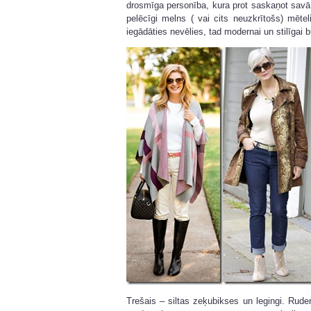
drosmīga personība, kura prot saskaņot savā st
pelēcīgi melns ( vai cits neuzkrītošs) mēte
iegādāties nevēlies, tad modernai un stilīgai b
Trešais – siltas zeķubikses un legingi. Rude