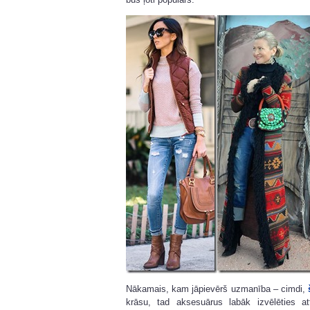
Nākamais, kam jāpievērš uzmanība – cimdi,
krāsu, tad aksesuārus labāk izvēlēties a