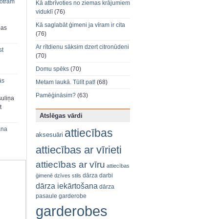
 otram
Kā atbrīvoties no ziemas krājumiem
viduklī
(76)
Kā saglabāt ģimeni ja vīram ir cita
bas
(76)
Ar rītdienu sāksim dzert citronūdeni
st
(70)
Domu spēks
(70)
ās
Metam laukā. Tūlīt pat!
(68)
Pamēģināsim?
(63)
suliņa
t
Atslēgas vārdi
ana
attiecības
aksesuāri
attiecības ar vīrieti
attiecības ar vīru
attiecības
dārza darbi
ģimenē
dzīves stils
dārza iekārtošana
dārza
pasaule
garderobe
garderobes