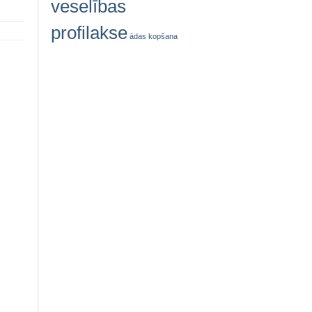
veselības
profilakse
ādas kopšana