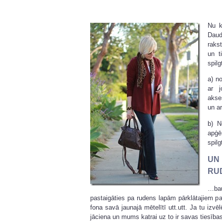
Nu k
Daud
raks
un t
spilg
a) n
ar j
akse
un ar
b) N
apģē
spil
UN 
RU
…ba
pastaigāties pa rudens lapām pārklātajiem par
fona savā jaunajā mētelītī utt.utt. Ja tu izvēlē
jāciena un mums katrai uz to ir savas tiesības