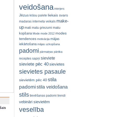
veidošana
interjers
Jēzus
liekais svars
krāsu palete
make-
madaras interneta veikals
up
mati
matu
matu griezumi
modes
kopšana
Mode
mode 2012
tendences
mājas
motivācija
iekārtošana
mājas uzkopšana
padomi
pārmaiņas
pārtika
sieviete
receptes
sapņi
sieviete pēc 40
sievietes
sievietes pasaule
stila
sievietēm pēc 40
padomi
stila veidošana
stils
tievēšanas padomi
trendi
vebināri sievietēm
veselība
šais