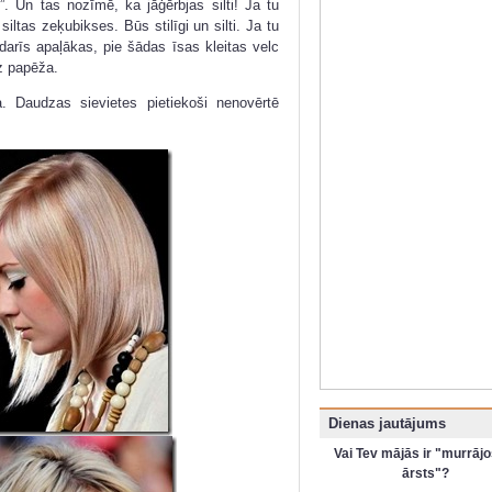
. Un tas nozīmē, ka jāģērbjas silti! Ja tu
 siltas zeķubikses. Būs stilīgi un silti. Ja tu
darīs apaļākas, pie šādas īsas kleitas velc
z papēža.
 Daudzas sievietes pietiekoši nenovērtē
Dienas jautājums
Vai Tev mājās ir "murrājo
ārsts"?