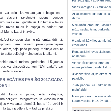
Par 2019.gada auskaru tren
Viens kardigāns – četri varian
o, var teikt, ka vasara jau ir beigusies…
Atsakies no viedtālruņa ceļā
zi slaveni rakstnieki rudens periodu
darbu
turo, kā skumju gadalaiku. Un tomēr – tavās
5 sekunžu ieradums, kas uz 
ikai tavās rokās ir iespēja to padarīt par
mūžu saglabās mugurkaula
tu! Mums katrai ir izvēle:
veselību
odzīvot šo rudeni skumju pārņemtai, drūmai,
6 padomi, kā vīrieti apmierin
oprojām tiem pašiem pelēcīgi-melnajiem
emocionāli
suāriem, tajā pašā pelēcīgi melnajā cepurē
Renatas Ļitvinovas skaistum
 to pašu pelēcīgi melno sejas izteiksmi;
noslēpumi
opirkt savai rudens garderobei 1-5 jaunus
Vienkārši ikdienas ieradumi,
rbus vai aksesuārus, kuri TEVI padarīs par
mums palīdzēs zaudēt lieko 
gtu rudens akcentu.
3 vienkārši veidi, kā otram izt
pateicību
PRIECĀTIES PAR ŠO 2017.GADA
DENI!
7 labi padomi, kā uzdrošināt
mainīt dzīvi
udīt kapučino jaukā, ērtā kafejnīcā,
Mans padoms: dāvana vīriet
ka celiņiem, fotografēties uz krāsaino lapu
kuram viss jau ir uzdāvināts
jies A variantu, diemžēl, bet arī šo izvēli ir
. Ja tava izvēle ir B – tad uz priekšu!