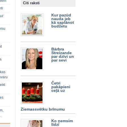
diem
Citi raksti
ti
Kur pazūd
 uz
nauda jeb
kā saplānot
budžetu
visu
āt
Bārbra
Streizande
par dzīvi un
a
par sevi
 kas
svaru
Četri
eikt
pakāpieni
ceļā uz
ies
Ziemassvētku brīnumu
im,
…
Ko ņemsim
līdzi