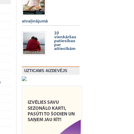
atvaļinājumā
10
vienkāršas
patiesības
par
attiecībām
UZTICAMS AIZDEVĒJS
p