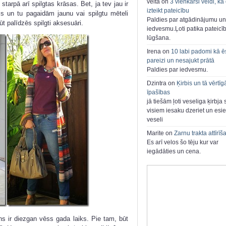
velta on
3 vienkārši veidi, kā
arpā arī spilgtas krāsas. Bet, ja tev jau ir
izteikt pateicību
lis un tu pagaidām jaunu vai spilgtu mēteli
Paldies par atgādinājumu un
ūt palīdzēs spilgti aksesuāri.
iedvesmu.Ļoti patika pateicī
lūgšana.
Irena on
10 labi padomi kā ē
pareizi un nesajukt prātā
Paldies par iedvesmu.
Dzintra on
Ķirbis un tā vērtīg
īpašības
jā tiešām ļoti veseliga ķirbja 
visiem iesaku dzeriet un esie
veseli
Marite on
Zarnu trakta attīrīš
Es arī velos šo tēju kur var
iegādāties un cena.
ns ir diezgan vēss gada laiks. Pie tam, būt