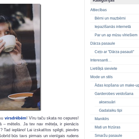
Kategorijas
Attiecības
Bērni un mazbērni
Iepazīšanās internetā
Par un ap mūsu vīriešiem
Dārza pasaule
Ceļo ar "Dārza pasauli"
Interesanti…
Lietišķā sieviete
Mode un stils
Ādas kopšana un make-u
Garderobes veidošana
aksesuāri
Gadalaiku tipi
ūsu
virsdrēbēm
! Vīru taču skata no cepures!
Manikīrs
ā – mētelis. Ja tev nav mēteļa, ir pienācis
Mati un frizūras
i? Tad ieplāno! Lai izskatītos spilgti, pievērs
Smaržu pasaule
obrīd būs tavs pirmais un vienīgais rudens