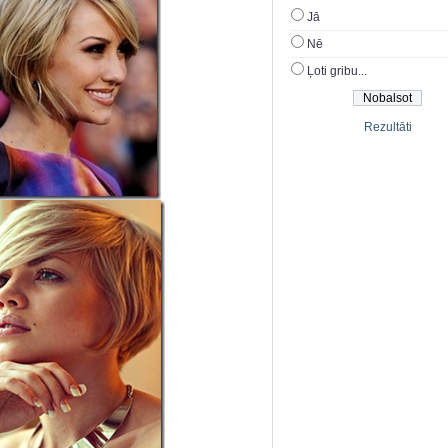
Jā
Nē
Ļoti gribu...
Rezultāti