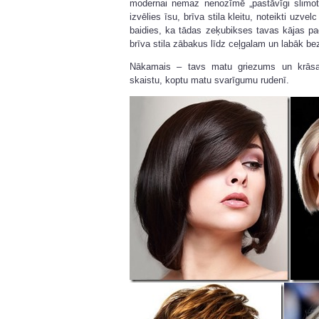
modernai nemaz nenozīmē „pastāvīgi slimot”
izvēlies īsu, brīva stila kleitu, noteikti uzvelc
baidies, ka tādas zeķubikses tavas kājas pa
brīva stila zābakus līdz ceļgalam un labāk be
Nākamais – tavs matu griezums un krāsa.
skaistu, koptu matu svarīgumu rudenī.