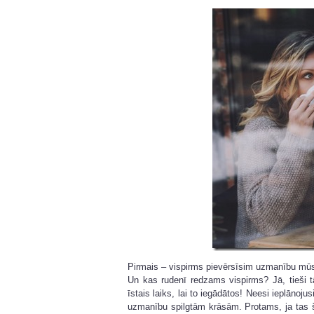
Pirmais – vispirms pievērsīsim uzmanību m
Un kas rudenī redzams vispirms? Jā, tieši t
īstais laiks, lai to iegādātos! Neesi ieplānojus
uzmanību spilgtām krāsām. Protams, ja tas š