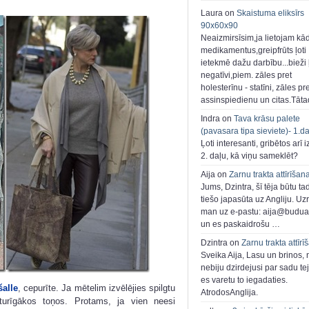
Laura on
Skaistuma eliksīrs
90x60x90
Neaizmirsīsim,ja lietojam kā
medikamentus,greipfrūts ļoti
ietekmē dažu darbību...bieži ļ
negatīvi,piem. zāles pret
holesterīnu - statīni, zāles pr
assinspiedienu un citas.Tāt
Indra on
Tava krāsu palete
(pavasara tipa sieviete)- 1.d
Ļoti interesanti, gribētos arī i
2. daļu, kā viņu sameklēt?
Aija on
Zarnu trakta attīrīšan
Jums, Dzintra, šī tēja būtu ta
tiešo japasūta uz Angliju. Uzr
man uz e-pastu: aija@buduar
un es paskaidrošu …
Dzintra on
Zarnu trakta attīrī
Sveika Aija, Lasu un brinos,
nebiju dzirdejusi par sadu te
es varetu to iegadaties.
šalle
, cepurīte. Ja mētelim izvēlējies spilgtu
AtrodosAnglija.
tturīgākos toņos. Protams, ja vien neesi