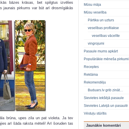
skās bāzes krāsas, bet spilgtus izvēlies
Mūsu māja
šis jaunais pirkums var būt arī drosmīgākās
Mūsu veselība
Pārtika un uzturs
veselības profilakse
veselības vācelīte
vingrojumi
Pasaule mums apkārt
Populārākie mēneša pirkumi
Receptes
Reklāma
Rekomendēju
Buduars.lv grib zināt…
Sievietes iekšējā pasaule
Sievietes Latvijā un pasaulē
Vēstuļu stūrītis
la brūna, upes zila un pat violeta. Ja tev
ājies arī šāda raksta mēteli! Arī šoruden tas
Jaunākie komentāri