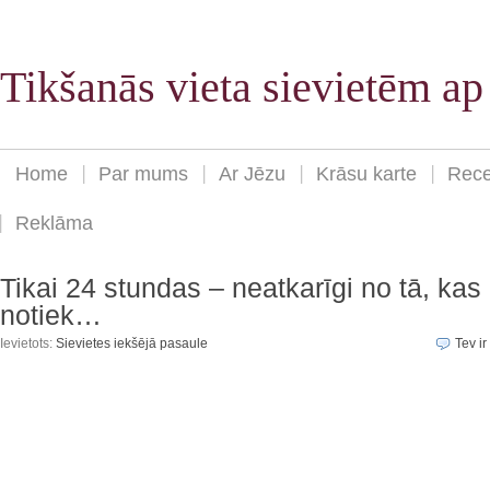
Tikšanās vieta sievietēm a
Home
Par mums
Ar Jēzu
Krāsu karte
Rece
Reklāma
Tikai 24 stundas – neatkarīgi no tā, kas
notiek…
Ievietots:
Sievietes iekšējā pasaule
Tev ir