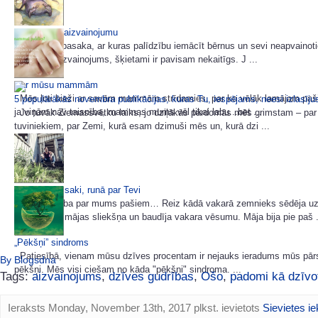
Pasaka par aizvainojumu
Filozofiska pasaka, ar kuras palīdzību iemācīt bērnus un sevi neapvainot
zvērēns - aizvainojums, šķietami ir pavisam nekaitīgs. J ...
Par mūsu mammām
Mēs ļoti bieži ar savām mammām strīdamies, par ko vēlāk lamājam paši 
5 populārākās novembra publikācijas, kuras Tu, iespējams, neesi izlasīj
ja viņām nav taisnība, mammas mums vēl tikai labu...bet ...
Jo tuvāk Ziemassvētku laiks, jo dziļākās pārdomās mēs grimstam – par 
tuviniekiem, par Zemi, kurā esam dzimuši mēs un, kurā dzi ...
Viss, ko Tu saki, runā par Tevi
Tā būs līdzība par mums pašiem… Reiz kādā vakarā zemnieks sēdēja u
nabadzīgās mājas sliekšņa un baudīja vakara vēsumu. Māja bija pie paš .
„Pēkšņi” sindroms
Patiesībā, vienam mūsu dzīves procentam ir nejauks ieradums mūs pārs
By Blogsdna
pēkšņi. Mēs visi ciešam no kāda "pēkšņi" sindroma. ...
Tags:
aizvainojums
,
dzīves gudrības
,
Ošo
,
padomi kā dzīvo
Ieraksts Monday, November 13th, 2017 plkst. ievietots
Sievietes ie