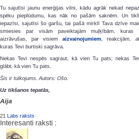
Tu sajutīsi jaunu enerģijas vilni, kādu agrāk nekad nepaz
spēku pieplūdumu, kas nāk no pašām saknēm. Un tikl
iepazīsi, sajutīsi šo garšu, tai pašā mirklī Tava dzīve mai
smiesies par visām paveiktajām muļķībām, kuras T
aizrāvušas, par visiem
aizvainojumiem
, reakcijām, at
kuras Tevi burtiski sagrāva.
Nekas Tevi nespēs sagraut, kā vien Tu pats; nekas Te
glābt, kā vien Tu pats.
Šis ir tulkojums. Autors: Ošo.
Uz tikšanos tepatās,
Aija
21
Labs raksts
Interesanti raksti :