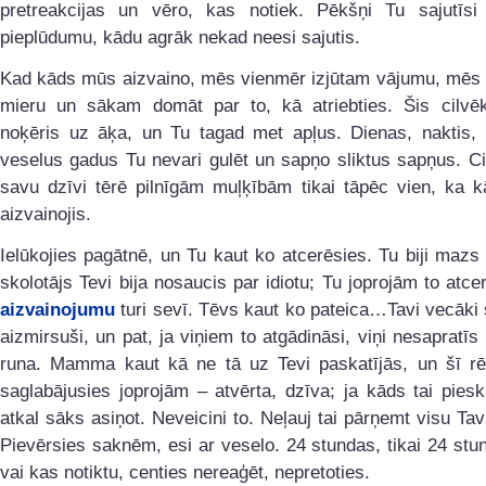
pretreakcijas un vēro, kas notiek. Pēkšņi Tu sajutīsi 
pieplūdumu, kādu agrāk nekad neesi sajutis.
Kad kāds mūs aizvaino, mēs vienmēr izjūtam vājumu, mēs
mieru un sākam domāt par to, kā atriebties. Šis cilvēk
noķēris uz āķa, un Tu tagad met apļus. Dienas, naktis,
veselus gadus Tu nevari gulēt un sapņo sliktus sapņus. Ci
savu dzīvi tērē pilnīgām muļķībām tikai tāpēc vien, ka k
aizvainojis.
Ielūkojies pagātnē, un Tu kaut ko atcerēsies. Tu biji mazs
skolotājs Tevi bija nosaucis par idiotu; Tu joprojām to atce
aizvainojumu
turi sevī. Tēvs kaut ko pateica…Tavi vecāki 
aizmirsuši, un pat, ja viņiem to atgādināsi, viņi nesapratīs 
runa. Mamma kaut kā ne tā uz Tevi paskatījās, un šī rēt
saglabājusies joprojām – atvērta, dzīva; ja kāds tai piesk
atkal sāks asiņot. Neveicini to. Neļauj tai pārņemt visu Tav
Pievērsies saknēm, esi ar veselo. 24 stundas, tikai 24 stun
vai kas notiktu, centies nereaģēt, nepretoties.