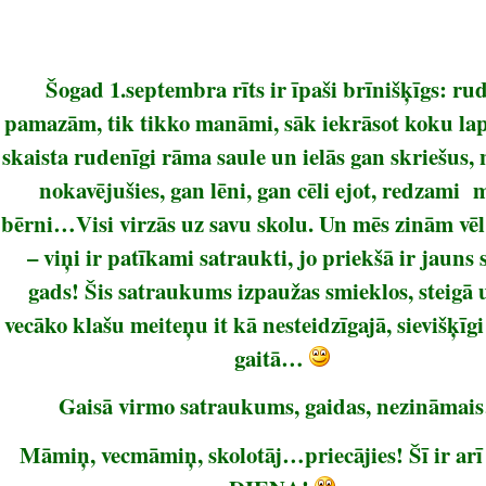
Šogad 1.septembra rīts ir īpaši brīnišķīgs: ru
pamazām, tik tikko manāmi, sāk iekrāsot koku lap
skaista rudenīgi rāma saule un ielās gan skriešus,
nokavējušies, gan lēni, gan cēli ejot, redzami
bērni…Visi virzās uz savu skolu. Un mēs zinām vēl
– viņi ir patīkami satraukti, jo priekšā ir jauns 
gads! Šis satraukums izpaužas smieklos, steigā 
vecāko klašu meiteņu it kā nesteidzīgajā, sievišķīgi
gaitā…
Gaisā virmo satraukums, gaidas, nezināmai
Māmiņ, vecmāmiņ, skolotāj…priecājies! Šī ir ar