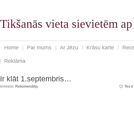
Tikšanās vieta sievietēm a
Home
Par mums
Ar Jēzu
Krāsu karte
Rece
Reklāma
Ir klāt 1.septembris…
Ievietots:
Rekomendēju
Tev ir