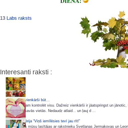
DIENA!
13
Labs raksts
Interesanti raksti :
Ļauj dzīvei vienkārši būt…
Mēs nevaram kontrolēt visu. Dažreiz vienkārši ir jāatspringst un jānotic,
visu saliks savās vietās. Nedaudz atlaid... un ļauj d ...
7 padomu sērija “Viņš iemīlēsies tevī jau rīt!”
Ļoti daudzas mūsu lasītājas ar rakstnieku Svetlanas Jermakovas un Leo