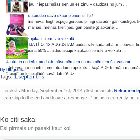
e-grāmatām jau ir iepazinušās sen un es zinu – daudzas no jum ...
Kuras krāsas šoruden savā skapī pieņemsi Tu?
Neviens mums nevar liegt iespēju ģērbties pilnīgi dažādi - gan kaislīgos 
gan noslēpumainās, melnās kleitiņās, gan pārsteigt apkārtēj ...
50% akcija kajukauliniem.lv e-veikalā
NO 29.JŪLIJA LĪDZ 12.AUGUSTAM buduars.lv sadarbībā ar Lietuvas f
Medika izsludina 50% atlaides akciju kajukauliniem.lv e-veikala ...
Jautri un noderīgi produkti mūsu bērniem un mazbērniem šai vasarai
Interesanto un ieteicamo atradumu apskats ir šajā PDF formāta materiāl
By Blogsdna
“spied” un lejupielādē savā datorā! Uz ...
Tags:
1.septembris
Ieraksts Monday, September 1st, 2014 plkst. ievietots
Rekomendēj
can skip to the end and leave a response. Pinging is currently not a
Ko citi saka:
Esi pirmais un pasaki kaut ko!