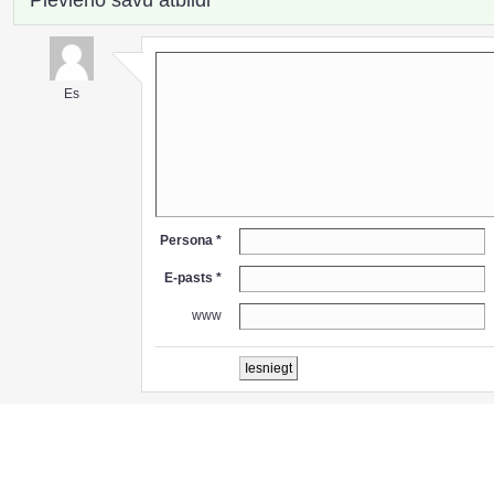
Es
Persona *
E-pasts *
www