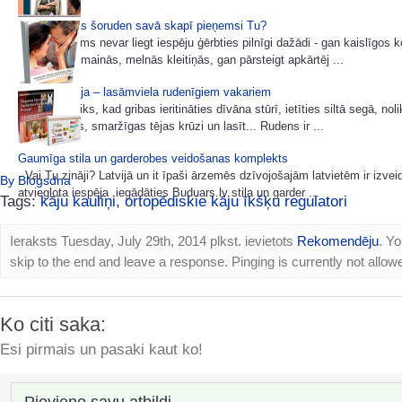
Kuras krāsas šoruden savā skapī pieņemsi Tu?
Neviens mums nevar liegt iespēju ģērbties pilnīgi dažādi - gan kaislīgos 
gan noslēpumainās, melnās kleitiņās, gan pārsteigt apkārtēj ...
3 dienu akcija – lasāmviela rudenīgiem vakariem
Rudens ir laiks, kad gribas ieritināties dīvāna stūrī, ietīties siltā segā, nol
sev kūpošas, smaržīgas tējas krūzi un lasīt... Rudens ir ...
Gaumīga stila un garderobes veidošanas komplekts
Vai Tu zināji? Latvijā un it īpaši ārzemēs dzīvojošajām latvietēm ir izvei
By Blogsdna
atvieglota iespēja iegādāties Buduars.lv stila un garder ...
Tags:
kāju kauliņi
,
ortopēdiskie kāju īkšķu regulatori
Ieraksts Tuesday, July 29th, 2014 plkst. ievietots
Rekomendēju
. Y
skip to the end and leave a response. Pinging is currently not allow
Ko citi saka:
Esi pirmais un pasaki kaut ko!
Pievieno savu atbildi