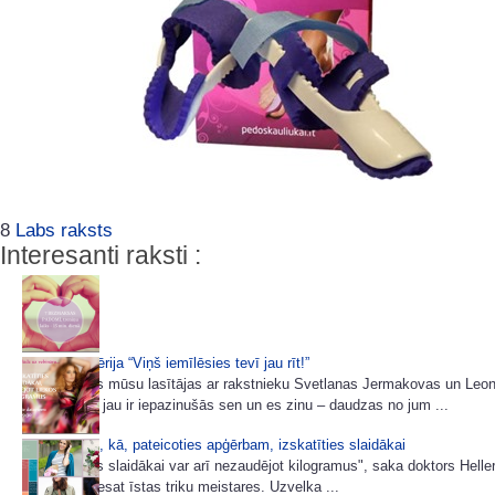
8
Labs raksts
Interesanti raksti :
7 padomu sērija “Viņš iemīlēsies tevī jau rīt!”
Ļoti daudzas mūsu lasītājas ar rakstnieku Svetlanas Jermakovas un Leo
e-grāmatām jau ir iepazinušās sen un es zinu – daudzas no jum ...
8 paņēmieni, kā, pateicoties apģērbam, izskatīties slaidākai
"Izskatīties slaidākai var arī nezaudējot kilogramus", saka doktors Heller
sievietes, - esat īstas triku meistares. Uzvelka ...