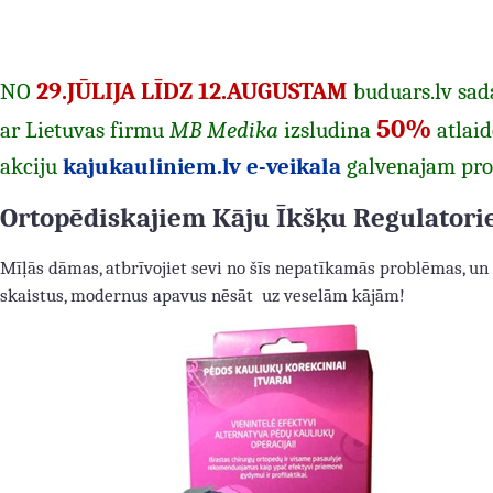
29.JŪLIJA LĪDZ 12.AUGUSTAM
NO
buduars.lv sad
50%
ar Lietuvas firmu
MB Medika
izsludina
atlaid
akciju
kajukauliniem.lv e-veikala
galvenajam pr
Ortopēdiskajiem Kāju Īkšķu Regulator
Mīļās dāmas, atbrīvojiet sevi no šīs nepatīkamās problēmas, un 
skaistus, modernus apavus nēsāt uz veselām kājām!