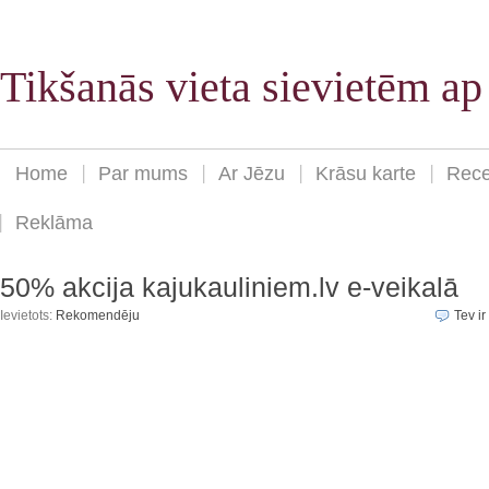
Tikšanās vieta sievietēm a
Home
Par mums
Ar Jēzu
Krāsu karte
Rece
Reklāma
50% akcija kajukauliniem.lv e-veikalā
Ievietots:
Rekomendēju
Tev ir