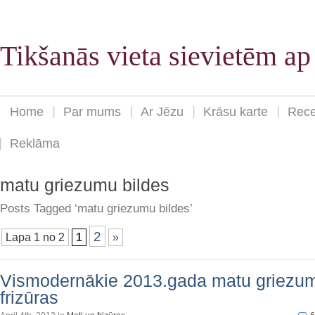
Tikšanās vieta sievietēm a
Home
Par mums
Ar Jēzu
Krāsu karte
Rece
Reklāma
matu griezumu bildes
Posts Tagged ‘matu griezumu bildes’
2
Lapa 1 no 2
1
»
Vismodernākie 2013.gada matu griezum
frizūras