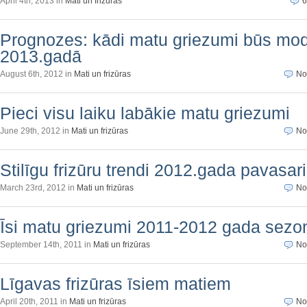
April 4th, 2013 in
Mati un frizūras
6
Prognozes: kādi matu griezumi būs mo
2013.gadā
August 6th, 2012 in
Mati un frizūras
No
Pieci visu laiku labākie matu griezumi
June 29th, 2012 in
Mati un frizūras
No
Stilīgu frizūru trendi 2012.gada pavasar
March 23rd, 2012 in
Mati un frizūras
No
Īsi matu griezumi 2011-2012 gada sezo
September 14th, 2011 in
Mati un frizūras
No
Līgavas frizūras īsiem matiem
April 20th, 2011 in
Mati un frizūras
No