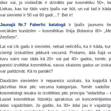
diez vai, jo visbiežāk ir dzirdēts par kosmētiku 50+, 
Liekas, kas tur tāds vairs īpašs var būt, un vai tad ir kāda
vai sievietei ir 50 vai 60 gadi…? Bet ir!
Jaunajā Nr.7 Faberlic katalogā
ir īpašs jaunums tie
vecākām kundzēm – kosmētikas līnija
Botanica 60+ „Me
žeņšeņs
”.
Lai vai cik gadu ir sievietei, nekad neticēšu, ka ir kāda, ku
cienīgi izskatīties jebkurā vecumā. Protams, āda šajā 
tuvu vairs nav tāda kā 20+ vai pat 40+ gados, tomēr, pa
pareizi izvēlētai kosmētikai, savus skaistos gadus un izskat
var paildzināt. Kā to panākt?
Daudzām sievietēm ir nepareizs uzskats, ka kopjošā 
jāizvēlas tikai pēc vecuma kategorijas. Tomēr vadošie
kosmetologi iesaka to izvēlēties pēc principa “iedarbība – r
Lasiet kosmētikas līdzekļu aprakstus un koncentrējietie
ādas vajadzībām. Jo gadās, ka 30+ ādai jau ir vajadzīg