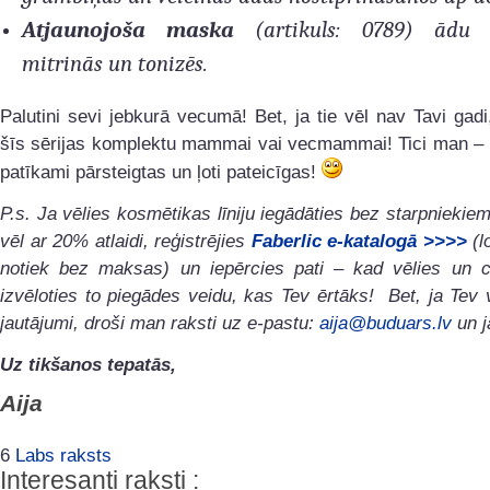
Atjaunojoša maska
(artikuls: 0789) ādu b
mitrinās un tonizēs.
Palutini sevi jebkurā vecumā! Bet, ja tie vēl nav Tavi gadi
šīs sērijas komplektu mammai vai vecmammai! Tici man – 
patīkami pārsteigtas un ļoti pateicīgas!
P.s. Ja vēlies kosmētikas līniju iegādāties bez starpniekiem
vēl ar 20% atlaidi, reģistrējies
Faberlic e-katalogā >>>>
(l
notiek bez maksas) un iepērcies pati – kad vēlies un ci
izvēloties to piegādes veidu, kas Tev ērtāks! Bet, ja Tev v
jautājumi, droši man raksti uz e-pastu:
aija@buduars.lv
un j
Uz tikšanos tepatās,
Aija
6
Labs raksts
Interesanti raksti :