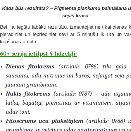
Kāds būs rezultāts? – Pigmenta plankumu balināšana u
sejas krāsa.
Bet, lai iegūtu labāku rezultātu, izmantojiet ne tikai dienas 
pieradiniet un ieprieciniet sevi ar 5 minūšu ik rīta un v
kopšanas rituālu.
60+ sērijā ietilpst 4 līdzekļi:
Dienas fitokrēms
(artikuls: 0786) tiks galā
sausumu, ādu mitrinās un baros, neļaujot sejā p
jaunām grumbiņām.
Nakts fitokrēms (
artikuls: 0787) – ādu atjaun
laikā, bagātīgi piesātinās ar vitamīniem, atjau
ādas toni.
Fitoserums acu plakstiņiem
(artikuls: 0788) i
grumbiņas un veicinās ādas nostiprināšanos ap a