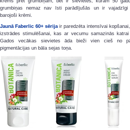
krēms pret grumbiņām, bet ir sievietes, kurām 50 ga
grumbiņas nemaz nav īsti parādījušās un ir vajadzīgi 
barojoši krēmi.
Jaunā Faberlic 60+ sērija
ir paredzēta intensīvai kopšanai
izstrādes stimulēšanai, kas ar vecumu samazinās katrai s
Gados vecākas sievietes āda bieži vien cieš no pā
pigmentācijas un bāla sejas toņa.