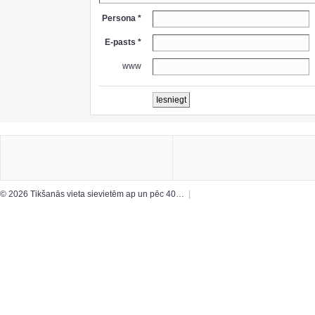
Persona *
E-pasts *
www
© 2026 Tikšanās vieta sievietēm ap un pēc 40…
|