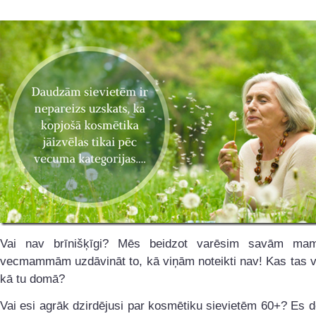
Vai nav brīnišķīgi? Mēs beidzot varēsim savām m
vecmammām uzdāvināt to, kā viņām noteikti nav! Kas tas v
kā tu domā?
Vai esi agrāk dzirdējusi par kosmētiku sievietēm 60+? Es 