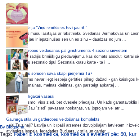
7 padomu sērija “Viņš iemīlēsies tevī jau rīt!”
Ļoti daudzas mūsu lasītājas ar rakstnieku Svetlanas Jermakovas un Leo
e-grāmatām jau ir iepazinušās sen un es zinu – daudzas no jum ...
Jauns garderobes veidošanas palīginstruments 4 sezonu sievietēm
Buduars.lv ir radījis brīnišķīgu piedāvājumu, kas domāts absolūti katrai si
jau zina savu sezonālo tipu! Sezonālā krāsu karte - tā i ...
Kuras krāsas šoruden savā skapī pieņemsi Tu?
Neviens mums nevar liegt iespēju ģērbties pilnīgi dažādi - gan kaislīgos 
gan noslēpumainās, melnās kleitiņās, gan pārsteigt apkārtēj ...
3 padomi stilīgākai vasarai
Daba jau līksmo, viss zied, bet dvēsele priecājas. Un kāds garastāvoklis i
garderobei? Jau "zied" pavasara noskaņās, vai joprojām vēl atr ...
Gaumīga stila un garderobes veidošanas komplekts
Vai Tu zināji? Latvijā un it īpaši ārzemēs dzīvojošajām latvietēm ir izvei
By Blogsdna
atvieglota iespēja iegādāties Buduars.lv stila un garder ...
Tags:
Faberlic kosmētika
,
kosmētika sievietēm pēc 60
,
kur