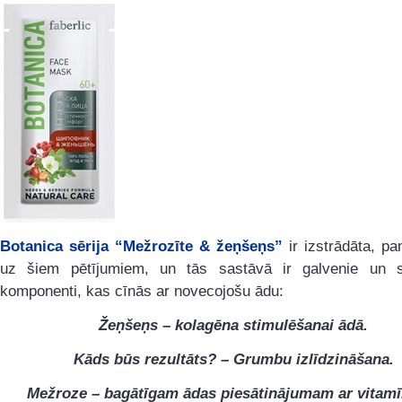
Botanica sērija “Mežrozīte & žeņšeņs”
ir izstrādāta, pa
uz šiem pētījumiem, un tās sastāvā ir galvenie un s
komponenti, kas cīnās ar novecojošu ādu:
Žeņšeņs – kolagēna stimulēšanai ādā.
Kāds būs rezultāts? – Grumbu izlīdzināšana.
Mežroze – bagātīgam ādas piesātinājumam ar vitamī