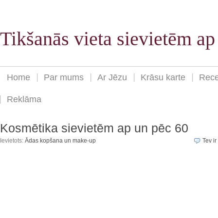
Tikšanās vieta sievietēm a
Home
Par mums
Ar Jēzu
Krāsu karte
Rece
Reklāma
Kosmētika sievietēm ap un pēc 60
Ievietots:
Ādas kopšana un make-up
Tev ir