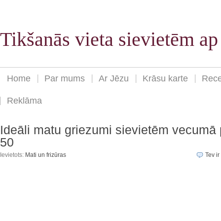
Tikšanās vieta sievietēm a
Home
Par mums
Ar Jēzu
Krāsu karte
Rece
Reklāma
Ideāli matu griezumi sievietēm vecumā
50
Ievietots:
Mati un frizūras
Tev ir