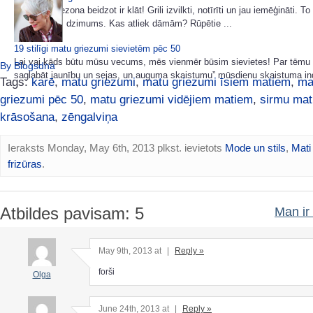
Vasaras sezona beidzot ir klāt! Grili izvilkti, notīrīti un jau iemēģināti. 
dara stiprais dzimums. Kas atliek dāmām? Rūpētie ...
19 stilīgi matu griezumi sievietēm pēc 50
Lai vai kāds būtu mūsu vecums, mēs vienmēr būsim sievietes! Par tēmu
By Blogsdna
saglabāt jaunību un sejas, un auguma skaistumu” mūsdienu skaistuma ind
Tags:
karē
,
matu griezumi
,
matu griezumi īsiem matiem
,
ma
griezumi pēc 50
,
matu griezumi vidējiem matiem
,
sirmu mat
krāsošana
,
zēngalviņa
Ieraksts Monday, May 6th, 2013 plkst. ievietots
Mode un stils
,
Mati
frizūras
.
Atbildes pavisam: 5
Man ir 
May 9th, 2013 at
|
Reply »
forši
Olga
June 24th, 2013 at
|
Reply »