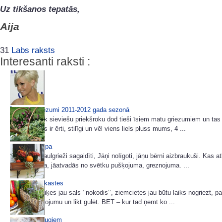
Uz tikšanos tepatās,
Aija
31
Labs raksts
Interesanti raksti :
Īsi matu griezumi 2011-2012 gada sezonā
Arvien vairāk sieviešu priekšroku dod tieši īsiem matu griezumiem un ta
brīnums. Tas ir ērti, stilīgi un vēl viens liels pluss mums, 4 ...
Meiju otrā elpa
Vasaras Saulgrieži sagaidīti, Jāņi nolīgoti, jāņu bērni aizbraukuši. Kas at
Jākārto māja, jāatvadās no svētku pušķojuma, greznojuma. ...
Rudens podkastes
Vasaras puķes jau sals ‘’nokodis’’, ziemcietes jau būtu laiks nogriezt, pa
rudens mēslojumu un likt gulēt. BET – kur tad ņemt ko ...
Vārds garšaugiem