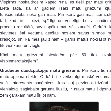
Vispirms noskaidrosim kāpēc runa ies tieši par matu gr
Lieta tāda, ka ar gadiem īsāki matu griezumi kļū
funkcionālāki, nekā gari mati. Pirmkārt, gari mati labi izsk
tad, kad tie ir biezi, spīdīgi un veselīgi, bet ar gadie
procesu rezultātā, savu spēku mati sāk zaudēt. Otrkārt, 
sievietes šai vecumā cenšas noslēpt savus sirmos m
krāsojot, un, kā mēs jau zinām – garus matus nokrāsot 
tik vienkārši un viegli.
Kādi matu griezumi sievietēm pēc 50 tiek uzska
vispiemērotākajiem?
Graduētie daudzpakāpju matu griezumi
. Pirmkārt, tie r
matu apjoma efektu. Otrkārt, tie veiksmīgi maskē vecuma
sejā. Interesants paņēmiens, kas ļauj pievienot frizūrai
vienlaicīgi saglabājot garuma ilūziju, ir īsāku matu šķipsn
zem garākām matu šķipsnām.