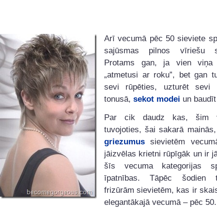
Arī vecumā pēc 50 sieviete sp
sajūsmas pilnos vīriešu s
Protams gan, ja vien viņa
„atmetusi ar roku”, bet gan t
sevi rūpēties, uzturēt sev
tonusā,
sekot modei
un baudīt 
Par cik daudz kas, šim
tuvojoties, šai sakarā mainās
griezumus
sievietēm vecum
jāizvēlas krietni rūpīgāk un ir 
šīs vecuma kategorijas sp
īpatnības. Tāpēc šodien t
frizūrām sievietēm, kas ir skai
elegantākajā vecumā – pēc 50.