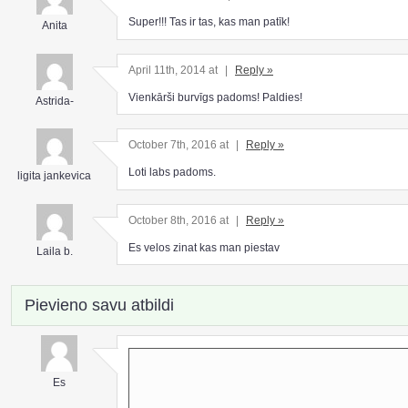
Super!!! Tas ir tas, kas man patīk!
Anita
April 11th, 2014 at
|
Reply »
Vienkārši burvīgs padoms! Paldies!
Astrida-
October 7th, 2016 at
|
Reply »
Loti labs padoms.
ligita jankevica
October 8th, 2016 at
|
Reply »
Es velos zinat kas man piestav
Laila b.
Pievieno savu atbildi
Es