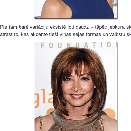
Pie tam
karē
variāciju eksistē ļoti daudz – tāpēc jebkura si
atrast to, kas akcentē tieši viņas sejas formas un vaibstu s