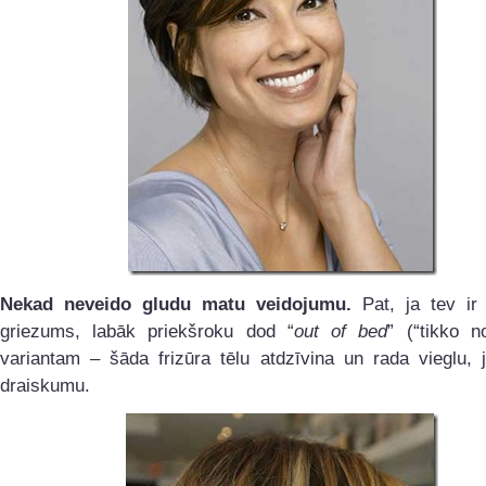
Nekad neveido gludu matu veidojumu.
Pat, ja tev ir
griezums, labāk priekšroku dod “
out of bed
” (“tikko n
variantam – šāda frizūra tēlu atdzīvina un rada vieglu, 
draiskumu.