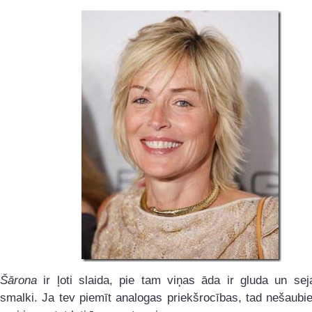
Šārona
ir ļoti slaida, pie tam viņas āda ir gluda un sej
smalki. Ja tev piemīt analogas priekšrocības, tad nešaubie