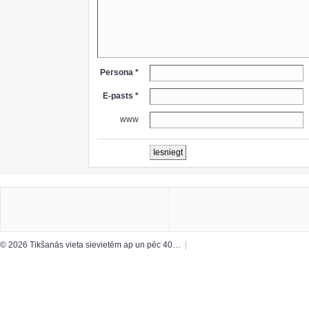
Persona *
E-pasts *
www
© 2026 Tikšanās vieta sievietēm ap un pēc 40…
|