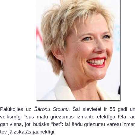
Palūkojies uz
Šāronu Stounu
. Šai sievietei ir 55 gadi un
veiksmīgi īsus matu griezumus izmanto efektīga tēla radī
gan viens, ļoti būtisks “bet”: lai šādu griezumu varētu izmant
tev jāizskatās jauneklīgi.