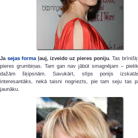
Ja
sejas forma
ļauj, izveido uz pieres poniju.
Tas brīnišķ
pieres grumbiņas. Tam gan nav jābūt smagnējam – pietiks
dažām šķipsnām. Savukārt, slīps ponijs izskat
interesantāks, nekā taisni nogriezts, pie tam seju tas p
jaunāku.