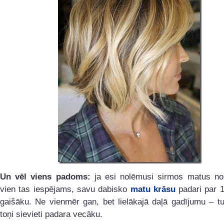
Un vēl viens padoms:
ja esi nolēmusi sirmos matus nok
vien tas iespējams, savu dabisko
matu krāsu
padari par 1
gaišāku. Ne vienmēr gan, bet lielākajā daļā gadījumu – t
toņi sievieti padara vecāku.