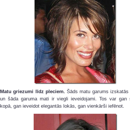
Matu griezumi līdz pleciem.
Šāds matu garums izskatās s
un šāda garuma mati ir viegli ieveidojami. Tos var gan 
kopā, gan ieveidot elegantās lokās, gan vienkārši iefēnot.