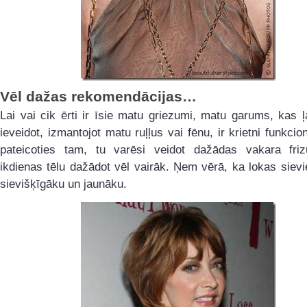
Vēl dažas rekomendācijas…
Lai vai cik ērti ir īsie matu griezumi, matu garums, kas 
ieveidot, izmantojot matu ruļļus vai fēnu, ir krietni funkcion
pateicoties tam, tu varēsi veidot dažādas vakara friz
ikdienas tēlu dažādot vēl vairāk. Ņem vērā, ka lokas sievi
sievišķīgāku un jaunāku.