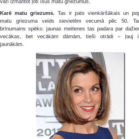
vari izmantot ļoti īsus matu griezumus.
Karē matu griezums.
Tas ir pats vienkāršākais un pop
matu griezuma veids sievietēm vecumā pēc 50. Ta
brīnumains spēks: jaunas meitenes tas padara par daži
vecākas, bet vecākām dāmām, tieši otrādi – ļauj iz
jaunākām.