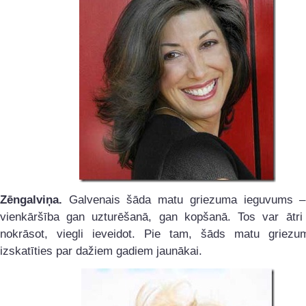
Zēngalviņa.
Galvenais šāda matu griezuma ieguvums –
vienkāršība gan uzturēšanā, gan kopšanā. Tos var ātri 
nokrāsot, viegli ieveidot. Pie tam, šāds matu griezu
izskatīties par dažiem gadiem jaunākai.