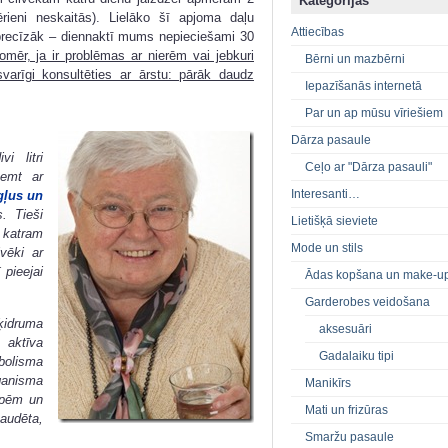
Kategorijas
rieni neskaitās). Lielāko šī apjoma daļu
Attiecības
precīzāk – diennaktī mums nepieciešami 30
omēr, ja ir problēmas ar nierēm vai jebkuri
Bērni un mazbērni
svarīgi konsultēties ar ārstu: pārāk daudz
Iepazīšanās internetā
Par un ap mūsu vīriešiem
Dārza pasaule
i litri
Ceļo ar "Dārza pasauli"
emt ar
Interesanti…
gļus un
. Tieši
Lietišķā sieviete
 katram
Mode un stils
vēki ar
 pieejai
Ādas kopšana un make-u
Garderobes veidošana
ķidruma
aksesuāri
 aktīva
Gadalaiku tipi
lisma
rganisma
Manikīrs
āpēm un
Mati un frizūras
audēta,
Smaržu pasaule