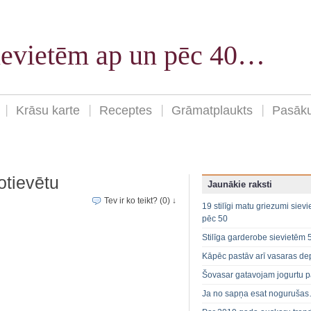
sievietēm ap un pēc 40…
Krāsu karte
Receptes
Grāmatplaukts
Pasāk
otievētu
Jaunākie raksti
Tev ir ko teikt? (0) ↓
19 stilīgi matu griezumi siev
pēc 50
Stilīga garderobe sievietēm 
Kāpēc pastāv arī vasaras de
Šovasar gatavojam jogurtu p
Ja no sapņa esat noguruša