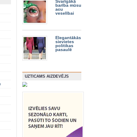
Svarīgākā
barība mūsu
acu
veselībai
Elegantākās
sievietes
politikas
pasaulē
UZTICAMS AIZDEVĒJS
p