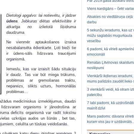
Par 2019.gada auskaru tren
Viens kardigāns – četri varian
Dietologi apgalvo: lai notievētu, ir jādzer
Atsakies no viedtālruņa ceļā
ūdens
. Jebkuras diētas efektivitāte ir
darbu
atkarīga no izlietotā šķidruma
5 sekunžu ieradums, kas uz 
daudzuma.
mūžu saglabās mugurkaula
veselību
Ne vienmēr aptaukošanos izraisa
nesabalansēta ēdienkarte. Ļoti bieži tie
6 padomi, kā vīrieti apmierin
ir ūdens-sāls līdzsvara traucējumi
emocionāli
organismā.
Renatas Ļitvinovas skaistum
noslēpumi
Iemeslu, kas var izraisīt šādu situāciju
ir daudz. Tas var būt miega trūkums,
Vienkārši ikdienas ieradumi,
problēmas ar gremošanas traktu,
mums palīdzēs zaudēt lieko 
nepareizs, slikts uzturs, hormonālās
3 vienkārši veidi, kā otram izt
problēmas…
pateicību
dažādus medicīniskus izmeklējumus, daudzi
7 labi padomi, kā uzdrošināt
 līdzsvaram organisms ir jānodrošina ar
mainīt dzīvi
uma deficīts organismā var radīt toksīnu
Mans padoms: dāvana vīriet
vielas uzkrājas audos un šūnās , bet tas,
kuram viss jau ir uzdāvināts
jumiem, celulīta un tūskas veidošanās.
am cilvēkam katru dienu jāizdzer apmēram 2