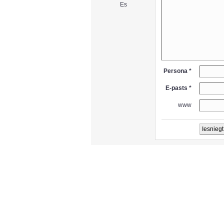
Es
Persona *
E-pasts *
www