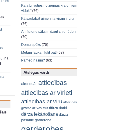
 otram
Kā atbrīvoties no ziemas krājumiem
viduklī
(76)
bas
Kā saglabāt ģimeni ja vīram ir cita
(76)
st
Ar rītdienu sāksim dzert citronūdeni
(70)
Domu spēks
(70)
ās
Metam laukā. Tūlīt pat!
(68)
suliņa
Pamēģināsim?
(63)
t
Atslēgas vārdi
ana
attiecības
aksesuāri
attiecības ar vīrieti
attiecības ar vīru
attiecības
dārza darbi
ģimenē
dzīves stils
šais
dārza iekārtošana
dārza
pasaule
garderobe
garderobes