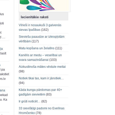
dus
Iecienītākie raksti
oti
Vīrieši ir nosaukuši 3 galvenās
sievas īpašības
(162)
et
Sieviešu paaudze ar izkropļotām
ad …
vērtībām
(117)
Matu kopšana un želatīns
(111)
aļa
zlasīt
Kanēlis ar medu – veselībai un
svara samazināšanai
(103)
a
Aizkustinoša mātes vēstule meitai
d pa
(98)
akstiet
Notiek tikai tas, kam ir jānotiek…
s.lv
(94)
Kāda kunga pārdomas par 40+
šana
gadīgām sievietēm
(83)
 nekad
ju. Ka
Ir grūti noticēt…
(82)
33 sievišķīgi padomi no Evelīnas
Hromčenko
(78)