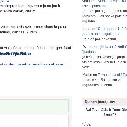
ījumā
velta on
3 vienkārši veidi, kā
ās simptomiem. Ingvera tēja nu jau ir
izteikt pateicību
Paldies par atgādinājumu un
cienīta vairāk, citā m ...
iedvesmu.Ļoti patika pateicī
lūgšana.
 vēlos no sirds sveikt mūs visas kopā un
Irena on
10 labi padomi kā ē
iņas, gan tās, kurām ...
pareizi un nesajukt prātā
Paldies par iedvesmu.
Dzintra on
Ķirbis un tā vērtīg
ai vislabākais ir lietus ūdens. Tas gan līstot
īpašības
ļus, īpaši, ka ...
eselības profilakse
jā tiešām ļoti veseliga ķirbja 
visiem iesaku dzeriet un esie
ietots
Mūsu veselība
,
veselības profilakse
.
veseli
Marite on
Zarnu trakta attīrīš
Es arī velos šo tēju kur var
iegādāties un cena.
Dienas jautājums
Vai Tev mājās ir "murrājo
ārsts"?
Jā