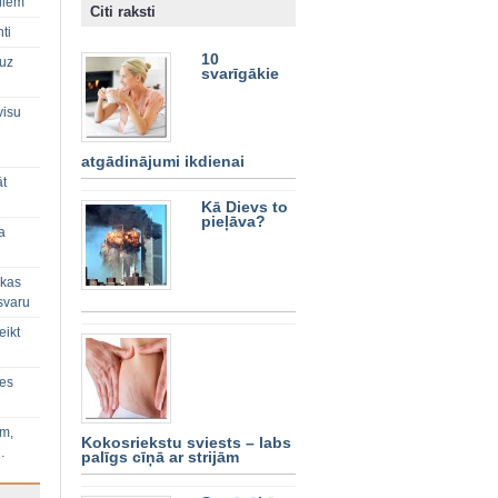
diem
Citi raksti
ti
10
 uz
svarīgākie
visu
atgādinājumi ikdienai
āt
Kā Dievs to
pieļāva?
a
 kas
svaru
eikt
ies
im,
Kokosriekstu sviests – labs
…
palīgs cīņā ar strijām