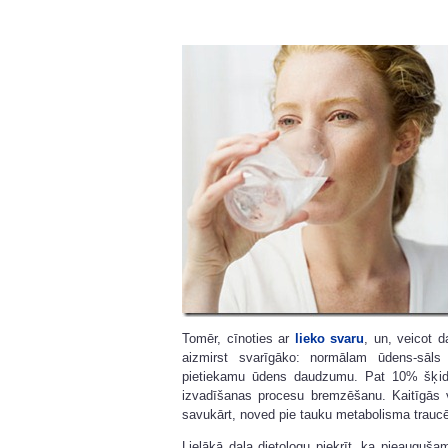
Tomēr, cīnoties ar
lieko svaru
, un, veicot 
aizmirst svarīgāko: normālam ūdens-sāls
pietiekamu ūdens daudzumu. Pat 10% šķidr
izvadīšanas procesu bremzēšanu. Kaitīgās 
savukārt, noved pie tauku metabolisma traucē
Lielākā daļa dietologu piekrīt, ka pieauguš