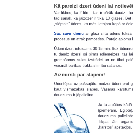
Kā pareizi dzert ūdeni lai notievē
Var likties, ka 2 litri – tas ir pārāk daudz. 
tad sanāk, ka jāizdzer ir tikai 10 glāzes. Bet
„slēptais” ūdens, ko mēs lietojam kopā ar ēdi
Sāc savu dienu
ar glāzi silta ūdens tukšā
procesus un ātrāk pamosties. Pārējo apjomu i
Ūdeni dzert ieteicams 30-15 min. līdz ēdienr
tu daudz dzersi īsi pirms ēdienreizes, tās la
gremošanas sulas izstrādei un ne tikai palē
veicināt barības trakta slimību rašanos.
Aizmirsti par slāpēm!
Orientējies uz pašsajūtu:
nedzer ūdeni
pret g
kaut vismazākās slāpes. Vasaras karstumā
daudzums ir jāpalielina.
Ja tu atpūties kādā
(piemēram, Ēģiptē
daudzums palielinās
Tikpat ātri organ
„karstos” apstākļos,