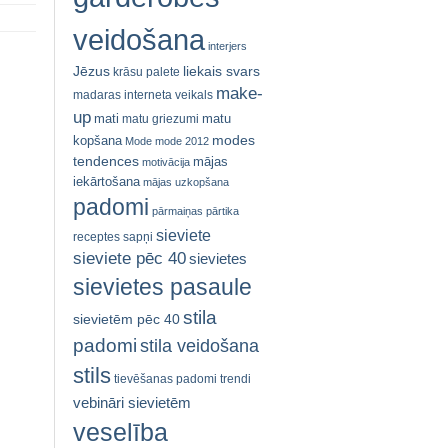
veidošana
interjers
Jēzus
liekais svars
krāsu palete
make-
madaras interneta veikals
up
mati
matu
matu griezumi
modes
kopšana
Mode
mode 2012
tendences
mājas
motivācija
iekārtošana
mājas uzkopšana
padomi
pārmaiņas
pārtika
sieviete
receptes
sapņi
sieviete pēc 40
sievietes
sievietes pasaule
stila
sievietēm pēc 40
padomi
stila veidošana
stils
tievēšanas padomi
trendi
vebināri sievietēm
veselība