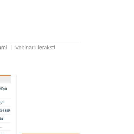
umi
Vebināru ieraksti
ietēm
50+
presija
aši
s…