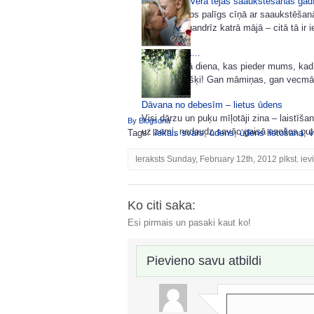
Vērtīgas ingvera tējas saaukstēšanās gad
Ingvers ir labs palīgs cīņā ar saaukstēšan
pazīstama gandrīz katrā mājā – citā tā ir ie
Mātes dienā…
Šodiena ir tā diena, kas pieder mums, kad
katru atsevišķi! Gan māmiņas, gan vecmām
Dāvana no debesīm – lietus ūdens
Visi dārzu un puķu mīļotāji zina – laistīšan
By Blogsdna
uz zemi, nedaudz savāc gaisā esošos putek
Tags:
liekais svars
,
ūdens
,
ūdens lietošana
,
v
Ieraksts Sunday, February 12th, 2012 plkst. iev
Ko citi saka:
Esi pirmais un pasaki kaut ko!
Pievieno savu atbildi