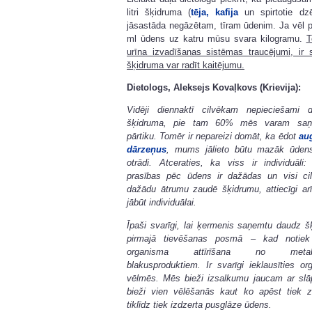
litri šķidruma (
tēja, kafija
un spirtotie dzē
jāsastāda negāzētam, tīram ūdenim. Ja vēl 
ml ūdens uz katru mūsu svara kilogramu.
T
urīna izvadīšanas sistēmas traucējumi, ir 
šķidruma var radīt kaitējumu.
Dietologs, Aleksejs Kovaļkovs (Krievija):
Vidēji diennaktī cilvēkam nepieciešami div
šķidruma, pie tam 60% mēs varam saņ
pārtiku. Tomēr ir nepareizi domāt, ka ēdot
au
dārzeņus
, mums jālieto būtu mazāk ūdens
otrādi. Atceraties, ka viss ir individuāli:
prasības pēc ūdens ir dažādas un visi cil
dažādu ātrumu zaudē šķidrumu, attiecīgi arī
jābūt individuālai.
Īpaši svarīgi, lai ķermenis saņemtu daudz š
pirmajā tievēšanas posmā – kad notiek
organisma attīrīšana no metabo
blakusproduktiem. Ir svarīgi ieklausīties o
vēlmēs. Mēs bieži izsalkumu jaucam ar sl
bieži vien vēlēšanās kaut ko apēst tiek z
tiklīdz tiek izdzerta pusglāze ūdens.