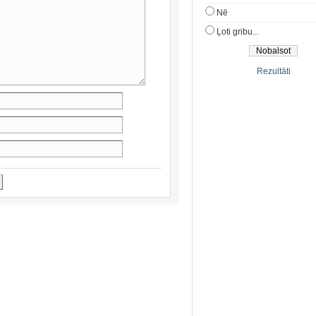
Nē
Ļoti gribu...
Rezultāti