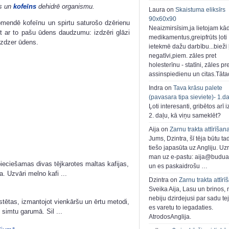
ls un
kofeīns
dehidrē organismu.
Laura on
Skaistuma eliksīrs
90x60x90
omendē kofeīnu un spirtu saturošo dzērienu
Neaizmirsīsim,ja lietojam kā
 ar to pašu ūdens daudzumu: izdzēri glāzi
medikamentus,greipfrūts ļoti
izdzer ūdens.
ietekmē dažu darbību...bieži ļ
negatīvi,piem. zāles pret
holesterīnu - statīni, zāles pr
assinspiedienu un citas.Tāt
Indra on
Tava krāsu palete
(pavasara tipa sieviete)- 1.d
Ļoti interesanti, gribētos arī i
2. daļu, kā viņu sameklēt?
Aija on
Zarnu trakta attīrīšan
Jums, Dzintra, šī tēja būtu ta
tiešo japasūta uz Angliju. Uzr
man uz e-pastu: aija@buduar
ieciešamas divas tējkarotes maltas kafijas,
un es paskaidrošu …
. Uzvāri melno kafi ...
Dzintra on
Zarnu trakta attīrī
Sveika Aija, Lasu un brinos,
nebiju dzirdejusi par sadu te
stētas, izmantojot vienkāršu un ērtu metodi,
es varetu to iegadaties.
simtu garumā. Sil ...
AtrodosAnglija.