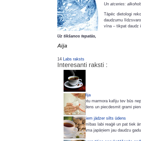
Un atceries: alkoho
Tāpēc dietologi rek
daudzumu līdzsvarot
vīna – tikpat daudz 
Uz tikšanos tepatās,
Aija
14
Labs raksts
Interesanti raksti :
Marmora kafija
Lai pagatavotu marmora kafiju tev būs nep
200 grami ūdens un piecdesmit grami piena
Kāpēc no rītiem jādzer silts ūdens
Daudzas slimības labi reaģē un pat tiek ār
kas bija zināma japāņiem jau daudzu gadu 