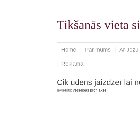
Tikšanās vieta 
Home
Par mums
Ar Jēzu
Reklāma
Cik ūdens jāizdzer lai n
Ievietots:
veselības profilakse