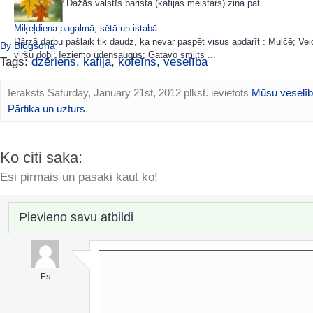
interesanta? Dažās valstīs barista (kafijas meistars) zina pat ...
Miķeļdiena pagalmā, sētā un istabā
Dārzā darbu pašlaik tik daudz, ka nevar paspēt visus apdarīt : Mulčē; Ve
By Blogsdna
viršu dobi; Ieziemo ūdensaugus; Gatavo smilts ...
Tags:
dzēriens
,
kafija
,
kofeīns
,
veselība
Ieraksts Saturday, January 21st, 2012 plkst. ievietots
Mūsu veselī
Pārtika un uzturs
.
Ko citi saka:
Esi pirmais un pasaki kaut ko!
Pievieno savu atbildi
Es