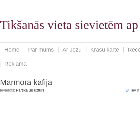
Tikšanās vieta sievietēm a
Home
Par mums
Ar Jēzu
Krāsu karte
Rece
Reklāma
Marmora kafija
Ievietots:
Pārtika un uzturs
Tev ir