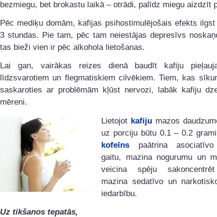
bezmiegu, bet brokastu laikā – otrādi, palīdz miegu aizdzīt 
Pēc mediķu domām, kafijas psihostimulējošais efekts ilgs
3 stundas. Pie tam, pēc tam neiestājas depresīvs noskaņ
tas bieži vien ir pēc alkohola lietošanas.
Lai gan, vairākas reizes dienā baudīt kafiju pieļauj
līdzsvarotiem un flegmatiskiem cilvēkiem. Tiem, kas sīku
saskaroties ar problēmām kļūst nervozi, labāk kafiju dzer
mēreni.
Lietojot
kafiju
mazos daudzumos
uz porciju būtu 0.1 – 0.2 grami
kofeīns
paātrina asociatīvo
gaitu, mazina nogurumu un mi
veicina spēju sakoncentrē
mazina sedatīvo un narkotisko
iedarbību.
Uz tikšanos tepatās,