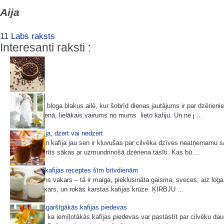
Aija
11
Labs raksts
Interesanti raksti :
Kofeīns
Kā redzams bloga blakus ailē, kur šobrīd dienas jautājums ir par dzērieni
lietojam ikdienā, lielākais vairums no mums lieto kafiju. Un ne j ...
Tēja vai kafija, dzert vai nedzert
Gan tēja, gan kafija jau sen ir kļuvušas par cilvēka dzīves neatņemamu 
Katrs mūsu rīts sākas ar uzmundrinošā dzēriena tasīti. Kas bū ...
Trīs gardas kafijas receptes šīm brīvdienām
Mājīgs rudens vakars – tā ir maiga, pieklusināta gaisma, sveces, aiz loga
rudenīgs vakars, un rokās karstas kafijas krūze. ĶIRBJU ...
Septiņas visgaršīgākās kafijas piedevas
Vai tu zināji, ka iemīļotākās kafijas piedevas var pastāstīt par cilvēku da