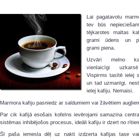
Lai pagatavotu marmo
tev būs nepiecieša
tējkarotes maltas kaf
grami ūdens un pi
grami piena.
Uzvāri melno ka
vienlaicīgi uzkars
Vispirms tasītē ielej s
un tad uzmanīgi, nest
ielej kafiju. Nemaisi.
Marmora kafiju pasniedz ar saldumiem vai žāvētiem augļie
Par cik kafijā esošais kofeīns ievērojami samazina centr
sistēmas inhibējošos procesus, ideāli kafiju ir dzert no rītie
Šī paša iemesla dēļ uz nakti izdzerta kafijas tase var