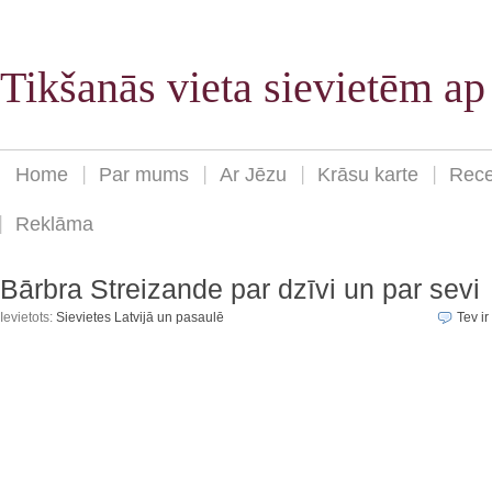
Tikšanās vieta sievietēm a
Home
Par mums
Ar Jēzu
Krāsu karte
Rece
Reklāma
Bārbra Streizande par dzīvi un par sevi
Ievietots:
Sievietes Latvijā un pasaulē
Tev ir