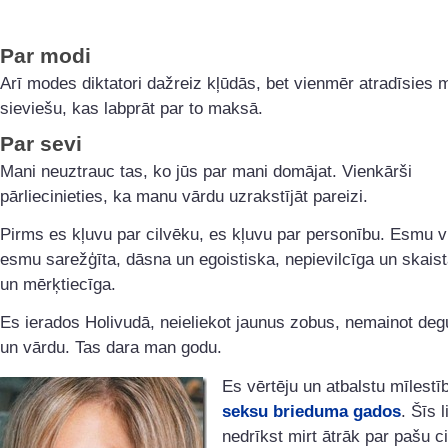
Par modi
Arī modes diktatori dažreiz kļūdās, bet vienmēr atradīsies 
sieviešu, kas labprāt par to maksā.
Par sevi
Mani neuztrauc tas, ko jūs par mani domājat. Vienkārši
pārliecinieties, ka manu vārdu uzrakstījāt pareizi.
Pirms es kļuvu par cilvēku, es kļuvu par personību. Esmu v
esmu sarežģīta, dāsna un egoistiska, nepievilcīga un skaist
un mērķtiecīga.
Es ierados Holivudā, neieliekot jaunus zobus, nemainot de
un vārdu. Tas dara man godu.
Es vērtēju un atbalstu mīlestī
seksu brieduma gados
. Šīs l
nedrīkst mirt ātrāk par pašu c