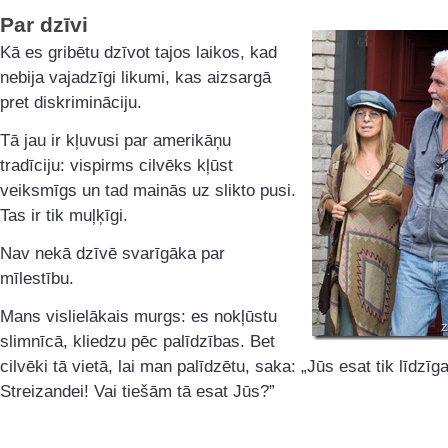
Par dzīvi
Kā es gribētu dzīvot tajos laikos, kad
nebija vajadzīgi likumi, kas aizsargā
pret diskrimināciju.
Tā jau ir kļuvusi par amerikāņu
tradīciju: vispirms cilvēks kļūst
veiksmīgs un tad mainās uz slikto pusi.
Tas ir tik muļķīgi.
Nav nekā dzīvē svarīgāka par
mīlestību.
Mans vislielākais murgs: es nokļūstu
slimnīcā, kliedzu pēc palīdzības. Bet
cilvēki tā vietā, lai man palīdzētu, saka: „Jūs esat tik līdzīg
Streizandei! Vai tiešām tā esat Jūs?”