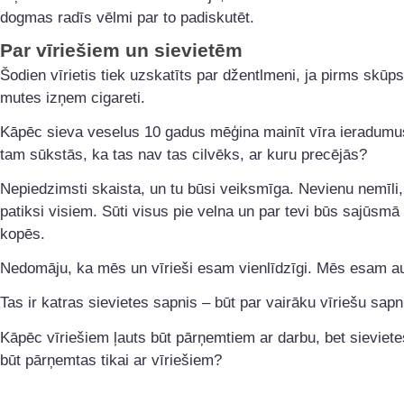
dogmas radīs vēlmi par to padiskutēt.
Par vīriešiem un sievietēm
Šodien vīrietis tiek uzskatīts par džentlmeni, ja pirms skūp
mutes izņem cigareti.
Kāpēc sieva veselus 10 gadus mēģina mainīt vīra ieradumu
tam sūkstās, ka tas nav tas cilvēks, ar kuru precējās?
Nepiedzimsti skaista, un tu būsi veiksmīga. Nevienu nemīli,
patiksi visiem. Sūti visus pie velna un par tevi būs sajūsmā 
kopēs.
Nedomāju, ka mēs un vīrieši esam vienlīdzīgi. Mēs esam a
Tas ir katras sievietes sapnis – būt par vairāku vīriešu sapn
Kāpēc vīriešiem ļauts būt pārņemtiem ar darbu, bet sieviete
būt pārņemtas tikai ar vīriešiem?