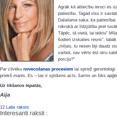
Agrāk kā attiecību ieroci es i
patiesību. Tagad viss ir savād
Dalailama saka, ka patiesībai 
rokrokā ar līdzjūtību pret tuvā
Tāpēc, tā vietā, lai teiktu” Mīļa
šodien izskaties resns”, labāk
„mīļais, tu nesen biji daudz st
varbūt, nav vērts ēst otru sal
porciju?”
Par cilvēku
novecošanas procesiem
lai spriež gerontologi
priekš manis. Es – tas ir spīdums acīs, šarms un šiks apģē
Uz tikšanos tepatās,
Aija
12
Labs raksts
Interesanti raksti :