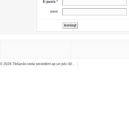
E-pasts *
www
© 2026 Tikšanās vieta sievietēm ap un pēc 40…
|