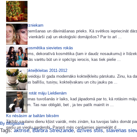
Dāvanas dārzniekam
Dāvanu saņemšanas un dāvināšanas prieks. Kā svētkos iepriecināt dārz
puķumīli vai vienkārši zaļi un ekoloģiski domājošos? Par to arī ...
Dekoratīvā kosmētika sievietes rokās
Make-up, grims, dekoratīvā kosmētika (tam ir daudz nosaukumu) ir līdzekl
sievietes rokās varētu būt un ir spēcīgs ierocis, kas tiek pielie ...
Modernas kokteiļkleitas 2011-2012
Šodien es izveidoju šī gada modernāko kokteiļkleitu pārskatu. Zinu, ka 
mums tuvojas ballīšu, tusiņu, kokteiļvakaru un citu jauku pa ...
85 idejas kā rotāt māju Lieldienām
Pūpolsvētdienas tuvošanās ir laiks, kad jāpadomā par to, kā rotāsim māju
uz Lieldienām. Tas nav obligāti, bet , ja tev patīk mainīt in ...
Ko nēsāsim ar baltām biksēm
Tiklīdz saulaino dienu kļūst vairāk, mēs zinām, ka tuvojas laiks domāt pa
By Blogsdna
gaišu un vieglu garderobi. Parasti mēs cenšamies piemeklēt d ...
Tags:
aktrise
,
Bārbra Streizande
,
dzīves stils
,
slavenas siev