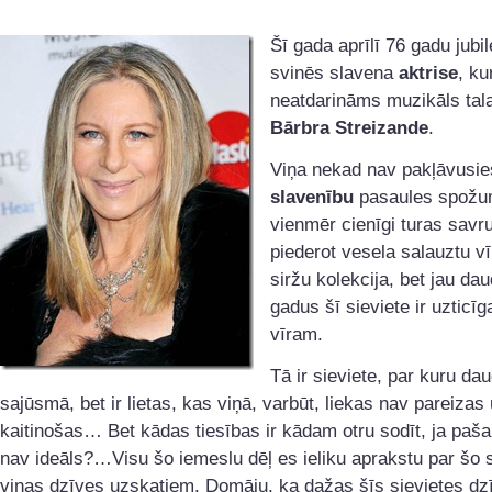
Šī gada aprīlī 76 gadu jubil
svinēs slavena
aktrise
, ku
neatdarināms muzikāls tal
Bārbra Streizande
.
Viņa nekad nav pakļāvusie
slavenību
pasaules spož
vienmēr cienīgi turas savru
piederot vesela salauztu vī
siržu kolekcija, bet jau da
gadus šī sieviete ir uzticī
vīram.
Tā ir sieviete, par kuru dau
sajūsmā, bet ir lietas, kas viņā, varbūt, liekas nav pareizas
kaitinošas… Bet kādas tiesības ir kādam otru sodīt, ja paša
nav ideāls?…Visu šo iemeslu dēļ es ieliku aprakstu par šo s
viņas dzīves uzskatiem. Domāju, ka dažas šīs sievietes dz