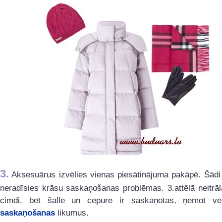
3.
Aksesuārus izvēlies vienas piesātinājuma pakāpē. Šādi 
neradīsies krāsu saskaņošanas problēmas. 3.attēlā neitrāl
cimdi, bet šalle un cepure ir saskaņotas, ņemot 
saskaņošanas
likumus.