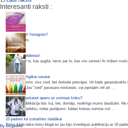
15
Labs raksts
Interesanti raksti :
Tiekamies arī Instagram?
aija_buduars
Priecīgas Lieldienas!
Domājiet par to, kas augšā, nevis par to, kas virs zemes! Ar mīļiem sveic
3 padomi stilīgākai vasarai
Daba jau līksmo, viss zied, bet dvēsele priecājas. Un kāds garastāvoklis i
garderobei? Jau "zied" pavasara noskaņās, vai joprojām vēl atr ...
Kā pareizi saskaņot apavu un somiņas krāsu?
Šodienas publikācija būs īsa, bet, domāju, noderīga mums daudzām. Ne re
apģērbu komplektu, rodas jautājums: kādas krāsas somiņa visl ...
10 padomi kā izskatīties slaidākai
Pirms kāda laika mūsu blogā es jau biju izveidojusi publikāciju ar 10 pa
By Blogsdna