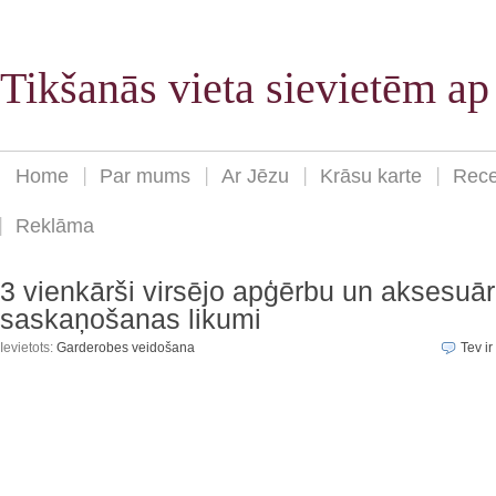
Tikšanās vieta sievietēm a
Home
Par mums
Ar Jēzu
Krāsu karte
Rece
Reklāma
3 vienkārši virsējo apģērbu un aksesuā
saskaņošanas likumi
Ievietots:
Garderobes veidošana
Tev ir