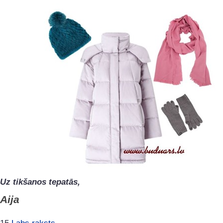
Uz tikšanos tepatās,
Aija