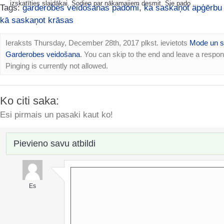
izskatīties slaidākai. Šodien par nākamajiem desmit. Šie pado ...
Tags:
garderobes veidošanas padomi
,
ka saskaņot apģērbu
kā saskaņot krāsas
Ieraksts Thursday, December 28th, 2017 plkst. ievietots
Mode un st
Garderobes veidošana
. You can skip to the end and leave a respo
Pinging is currently not allowed.
Ko citi saka:
Esi pirmais un pasaki kaut ko!
Pievieno savu atbildi
Es