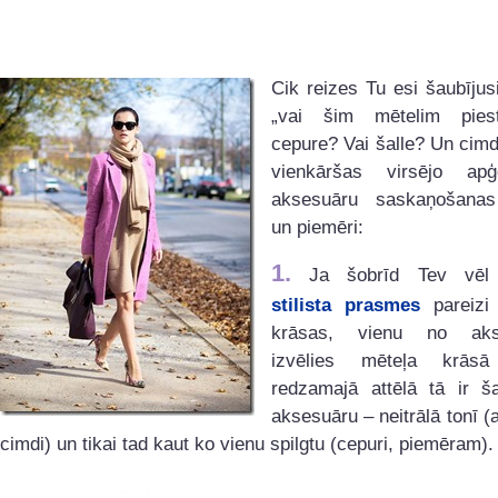
Cik reizes Tu esi šaubījus
„vai šim mētelim pies
cepure? Vai šalle? Un cimd
vienkāršas virsējo ap
aksesuāru saskaņošana
un piemēri:
1.
Ja šobrīd Tev vēl 
stilista prasmes
pareizi
krāsas, vienu no aks
izvēlies mēteļa krās
redzamajā attēlā tā ir ša
aksesuāru – neitrālā tonī (at
cimdi) un tikai tad kaut ko vienu spilgtu (cepuri, piemēram).