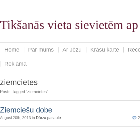
Tikšanās vieta sievietēm a
Home
Par mums
Ar Jēzu
Krāsu karte
Rece
Reklāma
ziemcietes
Posts Tagged ‘ziemcietes’
Ziemciešu dobe
August 20th, 2013 in
Dārza pasaule
2