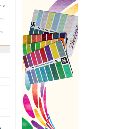
eikt
ies
im,
…
p