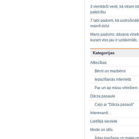
3 vienkārši veidi, kā otram izt
pateicību
7 labi padomi, kā uzdrošināt
mainīt dzīvi
Mans padoms: dāvana vīriet
kuram viss jau ir uzdāvināts
Kategorijas
Attiecības
Bērni un mazbērni
Iepazīšanās internetā
Par un ap mūsu vīriešiem
Dārza pasaule
Ceļo ar "Dārza pasauli"
Interesanti…
Lietišķā sieviete
Mode un stils
Ādas kopšana un make-u