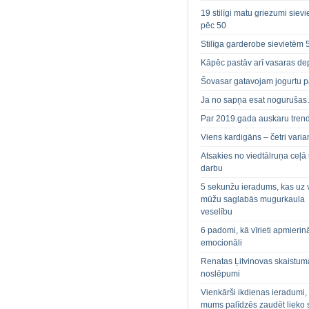
19 stilīgi matu griezumi siev
pēc 50
Stilīga garderobe sievietēm 
Kāpēc pastāv arī vasaras de
Šovasar gatavojam jogurtu p
Ja no sapņa esat noguruša
Par 2019.gada auskaru tren
Viens kardigāns – četri varian
Atsakies no viedtālruņa ceļā
darbu
5 sekunžu ieradums, kas uz 
mūžu saglabās mugurkaula
veselību
6 padomi, kā vīrieti apmierin
emocionāli
Renatas Ļitvinovas skaistum
noslēpumi
Vienkārši ikdienas ieradumi,
mums palīdzēs zaudēt lieko 