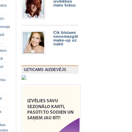
izvēlēties
matu krāsu
ietēm
50+
presija
Cik bīstami
aši
nenomazgāt
make-up uz
s…
nakti
diem
ti
 uz
UZTICAMS AIZDEVĒJS
visu
āt
a
 kas
svaru