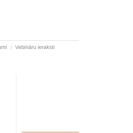
umi
Vebināru ieraksti