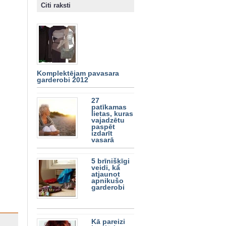
Citi raksti
Komplektējam pavasara
garderobi 2012
27
patīkamas
lietas, kuras
vajadzētu
paspēt
izdarīt
vasarā
5 brīnišķīgi
veidi, kā
atjaunot
apnikušo
garderobi
Kā pareizi