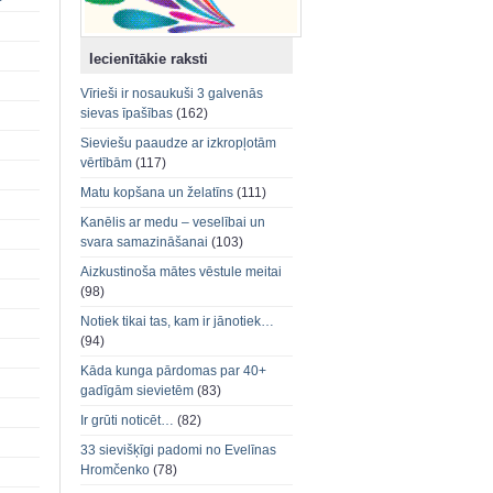
Iecienītākie raksti
Vīrieši ir nosaukuši 3 galvenās
sievas īpašības
(162)
Sieviešu paaudze ar izkropļotām
vērtībām
(117)
Matu kopšana un želatīns
(111)
Kanēlis ar medu – veselībai un
svara samazināšanai
(103)
Aizkustinoša mātes vēstule meitai
(98)
Notiek tikai tas, kam ir jānotiek…
(94)
Kāda kunga pārdomas par 40+
gadīgām sievietēm
(83)
Ir grūti noticēt…
(82)
33 sievišķīgi padomi no Evelīnas
Hromčenko
(78)