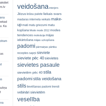
akstiet
veidošana
s.lv
interjers
Jēzus
liekais svars
krāsu palete
šana
make-
madaras interneta veikals
 nekad
up
mati
matu
matu griezumi
ju. Ka
modes
kopšana
Mode
mode 2012
tendences
mājas
motivācija
iekārtošana
mājas uzkopšana
 otram
padomi
pārmaiņas
pārtika
sieviete
receptes
sapņi
bas
sieviete pēc 40
sievietes
sievietes pasaule
st
stila
sievietēm pēc 40
padomi
stila veidošana
ās
stils
tievēšanas padomi
trendi
suliņa
vebināri sievietēm
t
veselība
ana