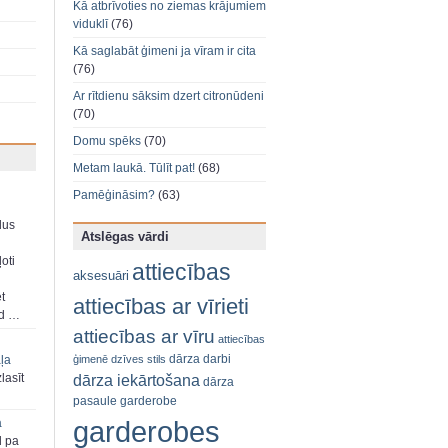
Kā atbrīvoties no ziemas krājumiem
viduklī
(76)
Kā saglabāt ģimeni ja vīram ir cita
(76)
Ar rītdienu sāksim dzert citronūdeni
(70)
Domu spēks
(70)
Metam laukā. Tūlīt pat!
(68)
Pamēģināsim?
(63)
dus
Atslēgas vārdi
oti
attiecības
aksesuāri
et
attiecības ar vīrieti
ad …
attiecības ar vīru
attiecības
dārza darbi
ģimenē
dzīves stils
aļa
dārza iekārtošana
zlasīt
dārza
pasaule
garderobe
garderobes
a
d pa