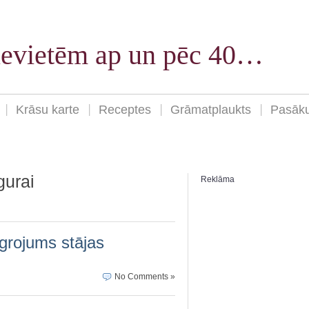
sievietēm ap un pēc 40…
Krāsu karte
Receptes
Grāmatplaukts
Pasāk
gurai
Reklāma
ngrojums stājas
No Comments »