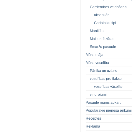
Garderobes veidošana
aksesuāri
Gadalaiku tipi
Manikīrs
Mati un frizūras
Smaržu pasaule
Mūsu māja
Mūsu veselība
Pārtika un uzturs
veselības profilakse
veselības vācelīte
vingrojumi
Pasaule mums apkārt
Populārākie mēneša pirkumi
Receptes
Reklāma