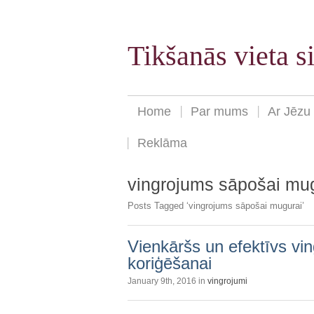
Tikšanās vieta 
Home
Par mums
Ar Jēzu
Reklāma
vingrojums sāpošai mu
Posts Tagged ‘vingrojums sāpošai mugurai’
Vienkāršs un efektīvs vi
koriģēšanai
January 9th, 2016 in
vingrojumi