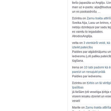
tiešo japasūta uz Angliju. Uzr
man uz e-pastu: aija@buduar
un es paskaidrošu …
Dzintra on
Zarnu trakta attīrī
Sveika Aija, Lasu un brinos,
nebiju dzirdejusi par sadu te
es varetu to iegadaties.
AtrodosAnglija.
velta on
3 vienkārši veidi, kā
izteikt pateicību
Paldies par atgādinājumu un
iedvesmu.Ļoti patika pateicī
lūgšana.
Irena on
10 labi padomi kā ē
pareizi un nesajukt prātā
Paldies par iedvesmu.
Dzintra on
Ķirbis un tā vērtīg
īpašības
jā tiešām ļoti veseliga ķirbja 
visiem iesaku dzeriet un esie
veseli
Marite on
Zarnu trakta attīrīš