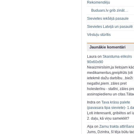
Rekomendēju
Buduars.lv grib zināt…
Sievietes iekšējā pasaule
Sievietes Latvijā un pasaulē
Vēstuļu stūrītis
Jaunākie komentāri
Laura on
Skaistuma eliksīrs
90x60x90
Neaizmirsīsim,ja lietojam kā
medikamentus,greipfrūts ļoti
ietekmē dažu darbību...bieži ļ
negatīvi,piem. zāles pret
holesterīnu - statīni, zāles pr
assinspiedienu un citas.Tāt
Indra on
Tava krāsu palete
(pavasara tipa sieviete)- 1.d
Ļoti interesanti, gribētos arī i
2. daļu, kā viņu sameklēt?
Aija on
Zarnu trakta attīrīšan
Jums, Dzintra, šī tēja būtu ta