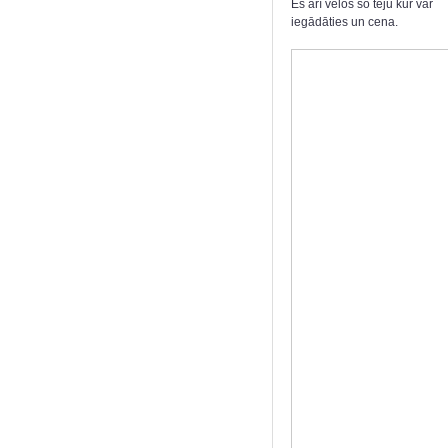
Es arī velos šo tēju kur var
iegādāties un cena.