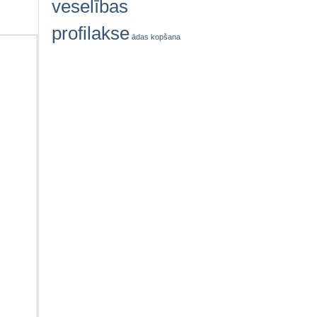
veselības
profilakse
ādas kopšana