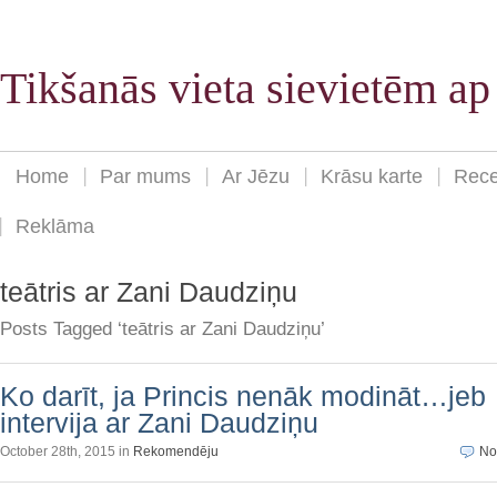
Tikšanās vieta sievietēm a
Home
Par mums
Ar Jēzu
Krāsu karte
Rece
Reklāma
teātris ar Zani Daudziņu
Posts Tagged ‘teātris ar Zani Daudziņu’
Ko darīt, ja Princis nenāk modināt…jeb
intervija ar Zani Daudziņu
October 28th, 2015 in
Rekomendēju
No