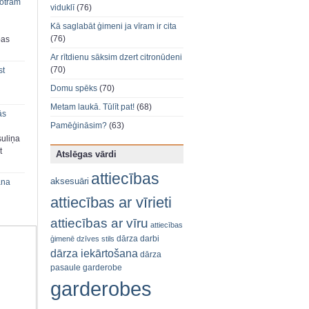
 otram
viduklī
(76)
Kā saglabāt ģimeni ja vīram ir cita
(76)
bas
Ar rītdienu sāksim dzert citronūdeni
(70)
st
Domu spēks
(70)
Metam laukā. Tūlīt pat!
(68)
ās
Pamēģināsim?
(63)
suliņa
t
Atslēgas vārdi
attiecības
aksesuāri
ana
attiecības ar vīrieti
attiecības ar vīru
attiecības
dārza darbi
ģimenē
dzīves stils
dārza iekārtošana
dārza
pasaule
garderobe
garderobes