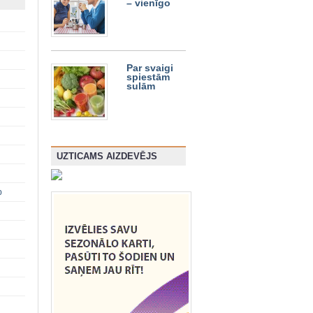
– vienīgo
Par svaigi
spiestām
sulām
UZTICAMS AIZDEVĒJS
p