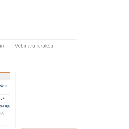
umi
Vebināru ieraksti
ietēm
50+
presija
aši
s…