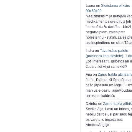
Laura on
Skaistuma eliksīrs
90x60x90
Neaizmirsīsim,ja lietojam kā
medikamentus,greipfrūts ļoti
ietekmē dažu darbību...bieži ļ
negatīvi,piem. zāles pret
holesterīnu - statīni, zāles pr
assinspiedienu un citas.Tāt
Indra on
Tava krāsu palete
(pavasara tipa sieviete)- 1.d
Ļoti interesanti, gribētos arī i
2. daļu, kā viņu sameklēt?
Aija on
Zarnu trakta attīrīšan
Jums, Dzintra, šī tēja būtu ta
tiešo japasūta uz Angliju. Uzr
man uz e-pastu: aija@buduar
un es paskaidrošu …
Dzintra on
Zarnu trakta attīrī
Sveika Aija, Lasu un brinos,
nebiju dzirdejusi par sadu te
es varetu to iegadaties.
AtrodosAnglija.