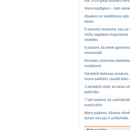
Par 2019.gada auskaru tren
Viens kardigāns – četri varian
Atsakies no viedtālruņa ceļā
darbu
5 sekunžu ieradums, kas uz 
mūžu saglabās mugurkaula
veselību
6 padomi, kā vīrieti apmierin
emocionāli
Renatas Ļitvinovas skaistum
noslēpumi
Vienkārši ikdienas ieradumi,
mums palīdzēs zaudēt lieko 
3 vienkārši veidi, kā otram izt
pateicību
7 labi padomi, kā uzdrošināt
mainīt dzīvi
Mans padoms: dāvana vīriet
kuram viss jau ir uzdāvināts