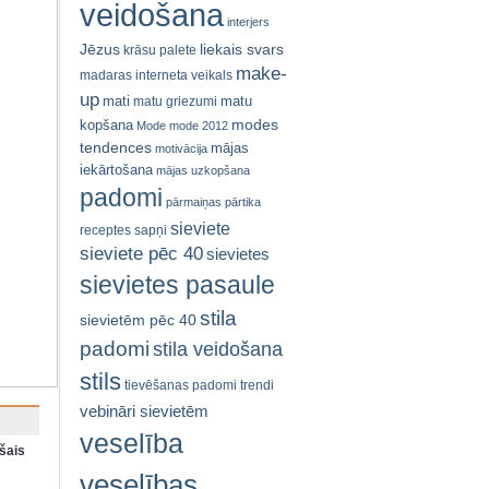
veidošana
interjers
Jēzus
liekais svars
krāsu palete
make-
madaras interneta veikals
up
mati
matu
matu griezumi
modes
kopšana
Mode
mode 2012
tendences
mājas
motivācija
iekārtošana
mājas uzkopšana
padomi
pārmaiņas
pārtika
sieviete
receptes
sapņi
sieviete pēc 40
sievietes
sievietes pasaule
stila
sievietēm pēc 40
padomi
stila veidošana
stils
tievēšanas padomi
trendi
vebināri sievietēm
veselība
šais
veselības