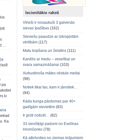
Iecienītākie raksti
dus
Vīrieši ir nosaukuši 3 galvenās
sievas īpašības
(162)
oti
Sieviešu paaudze ar izkropļotām
et
vērtībām
(117)
ad …
Matu kopšana un želatīns
(111)
Kanēlis ar medu – veselībai un
aļa
svara samazināšanai
(103)
zlasīt
Aizkustinoša mātes vēstule meitai
(98)
a
d pa
Notiek tikai tas, kam ir jānotiek…
akstiet
(94)
s.lv
Kāda kunga pārdomas par 40+
gadīgām sievietēm
(83)
šana
Ir grūti noticēt…
(82)
 nekad
ju. Ka
33 sievišķīgi padomi no Evelīnas
Hromčenko
(78)
Kā atbrīvoties no ziemas krājumiem