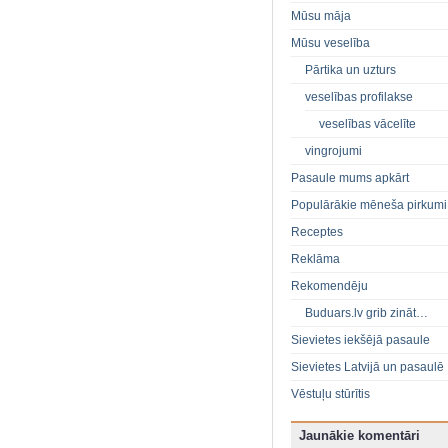
Mūsu māja
Mūsu veselība
Pārtika un uzturs
veselības profilakse
veselības vācelīte
vingrojumi
Pasaule mums apkārt
Populārākie mēneša pirkumi
Receptes
Reklāma
Rekomendēju
Buduars.lv grib zināt…
Sievietes iekšējā pasaule
Sievietes Latvijā un pasaulē
Vēstuļu stūrītis
Jaunākie komentāri