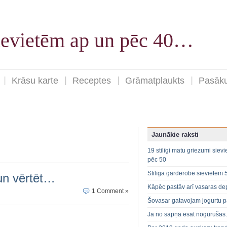
sievietēm ap un pēc 40…
Krāsu karte
Receptes
Grāmatplaukts
Pasāk
Jaunākie raksti
19 stilīgi matu griezumi siev
pēc 50
Stilīga garderobe sievietēm 
un vērtēt…
Kāpēc pastāv arī vasaras de
1 Comment »
Šovasar gatavojam jogurtu p
Ja no sapņa esat noguruša