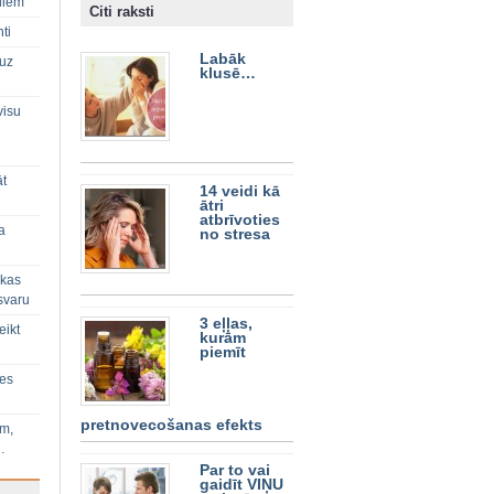
diem
Citi raksti
ti
Labāk
 uz
klusē…
visu
āt
14 veidi kā
ātri
atbrīvoties
a
no stresa
 kas
svaru
3 eļļas,
eikt
kurām
piemīt
ies
pretnovecošanas efekts
im,
…
Par to vai
gaidīt VIŅU