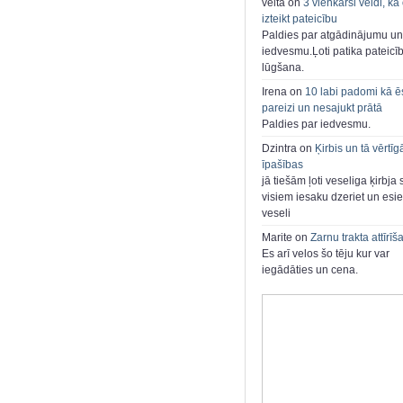
velta on
3 vienkārši veidi, kā
izteikt pateicību
Paldies par atgādinājumu un
iedvesmu.Ļoti patika pateicī
lūgšana.
Irena on
10 labi padomi kā ē
pareizi un nesajukt prātā
Paldies par iedvesmu.
Dzintra on
Ķirbis un tā vērtīg
īpašības
jā tiešām ļoti veseliga ķirbja 
visiem iesaku dzeriet un esie
veseli
Marite on
Zarnu trakta attīrīš
Es arī velos šo tēju kur var
iegādāties un cena.