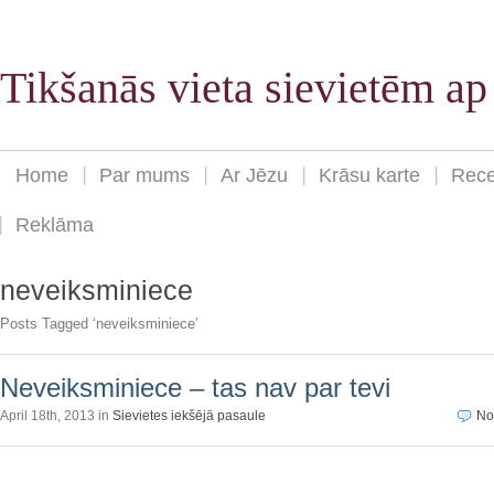
Tikšanās vieta sievietēm a
Home
Par mums
Ar Jēzu
Krāsu karte
Rece
Reklāma
neveiksminiece
Posts Tagged ‘neveiksminiece’
Neveiksminiece – tas nav par tevi
April 18th, 2013 in
Sievietes iekšējā pasaule
No